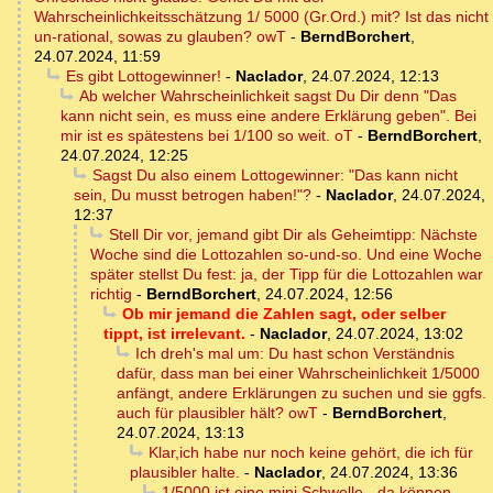
Wahrscheinlichkeitsschätzung 1/ 5000 (Gr.Ord.) mit? Ist das nicht
un-rational, sowas zu glauben? owT
-
BerndBorchert
,
24.07.2024, 11:59
Es gibt Lottogewinner!
-
Naclador
,
24.07.2024, 12:13
Ab welcher Wahrscheinlichkeit sagst Du Dir denn "Das
kann nicht sein, es muss eine andere Erklärung geben". Bei
mir ist es spätestens bei 1/100 so weit. oT
-
BerndBorchert
,
24.07.2024, 12:25
Sagst Du also einem Lottogewinner: "Das kann nicht
sein, Du musst betrogen haben!"?
-
Naclador
,
24.07.2024,
12:37
Stell Dir vor, jemand gibt Dir als Geheimtipp: Nächste
Woche sind die Lottozahlen so-und-so. Und eine Woche
später stellst Du fest: ja, der Tipp für die Lottozahlen war
richtig
-
BerndBorchert
,
24.07.2024, 12:56
Ob mir jemand die Zahlen sagt, oder selber
tippt, ist irrelevant.
-
Naclador
,
24.07.2024, 13:02
Ich dreh's mal um: Du hast schon Verständnis
dafür, dass man bei einer Wahrscheinlichkeit 1/5000
anfängt, andere Erklärungen zu suchen und sie ggfs.
auch für plausibler hält? owT
-
BerndBorchert
,
24.07.2024, 13:13
Klar,ich habe nur noch keine gehört, die ich für
plausibler halte.
-
Naclador
,
24.07.2024, 13:36
1/5000 ist eine mini Schwelle - da können