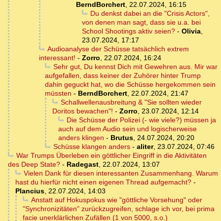
BerndBorchert
,
22.07.2024, 16:15
Du denkst dabei an die "Crisis Actors",
von denen man sagt, dass sie u.a. bei
School Shootings aktiv seien?
-
Olivia
,
23.07.2024, 17:17
Audioanalyse der Schüsse tatsächlich extrem
interessant!
-
Zorro
,
22.07.2024, 16:24
Sehr gut, Du kennst Dich mit Gewehren aus. Mir war
aufgefallen, dass keiner der Zuhörer hinter Trump
dahin geguckt hat, wo die Schüsse hergekommen sein
müssten
-
BerndBorchert
,
22.07.2024, 21:47
Schallwellenausbreitung & "Sie sollten wieder
Doritos bewachen"!
-
Zorro
,
23.07.2024, 12:14
Die Schüsse der Polizei (- wie viele?) müssen ja
auch auf dem Audio sein und logischerweise
anders klingen
-
Brutus
,
24.07.2024, 20:20
Schüsse klangen anders
-
aliter
,
23.07.2024, 07:46
War Trumps Überleben ein göttlicher Eingriff in die Aktivitäten
des Deep State?
-
Radegast
,
22.07.2024, 13:07
Vielen Dank für diesen interessanten Zusammenhang. Warum
hast du hierfür nicht einen eigenen Thread aufgemacht?
-
Plancius
,
22.07.2024, 14:03
Anstatt auf Hokuspokus wie "göttliche Vorsehung" oder
"Synchronizitäten" zurückzugreifen, schlage ich vor, bei prima
facie unerklärlichen Zufällen (1 von 5000, s.o.)