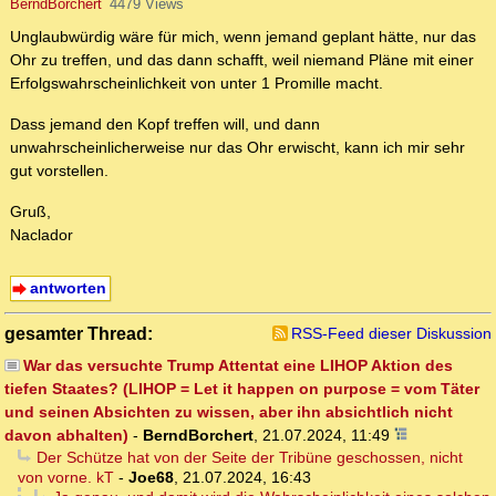
BerndBorchert
4479 Views
Unglaubwürdig wäre für mich, wenn jemand geplant hätte, nur das
Ohr zu treffen, und das dann schafft, weil niemand Pläne mit einer
Erfolgswahrscheinlichkeit von unter 1 Promille macht.
Dass jemand den Kopf treffen will, und dann
unwahrscheinlicherweise nur das Ohr erwischt, kann ich mir sehr
gut vorstellen.
Gruß,
Naclador
antworten
gesamter Thread:
RSS-Feed dieser Diskussion
War das versuchte Trump Attentat eine LIHOP Aktion des
tiefen Staates? (LIHOP = Let it happen on purpose = vom Täter
und seinen Absichten zu wissen, aber ihn absichtlich nicht
davon abhalten)
-
BerndBorchert
,
21.07.2024, 11:49
Der Schütze hat von der Seite der Tribüne geschossen, nicht
von vorne. kT
-
Joe68
,
21.07.2024, 16:43