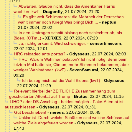
21:19
Abwarten. Glaube nicht, dass die Amerikaner Harris
waehlen. kwT
-
Dragonfly
,
21.07.2024, 21:20
Es gibt weit Schlimmeres: die Mehrheit der Deutschen
wählt immer noch Krieg! Was bringt Dich ...
-
neptun
,
21.07.2024, 22:02
In den Umfragen schnitt bislang noch schlechter ab, als
Biden. (OTmL)
-
XERXES
,
22.07.2024, 07:29
Ja, richtig erkannt. Wird schwieriger.
-
sensortimecom
,
22.07.2024, 12:01
HRC reloaded ante portas?
-
Odysseus
,
22.07.2024, 02:03
HRC: Warum Wahlmanipulation? Ist nicht nötig, denn beim
letzten Mal hatte sie, Clinton, mehr Stimmen bekommen, aber
weniger Wahlmänner. (kwT)
-
SevenSamurai
,
22.07.2024,
09:28
Ich bezog mich auf die Wahl Bidens (kwT)
-
Odysseus
,
22.07.2024, 11:29
Relevant hierbei der ZEITLICHE Zusammenhang zum
gescheiterten Attentat auf Trump
-
Brutus
,
22.07.2024, 11:15
LIHOP oder DS-Anschlag - beides möglich - Fake-Attentat ist
auszuschliessen
-
Odysseus
,
22.07.2024, 01:31
Gut beschrieben!
-
nereus
,
22.07.2024, 08:45
Unklar ist: Durch welche Schützen sind welche Schüsse auf
welche Ziele abgefeuert worden
-
Odysseus
,
22.07.2024,
17:43