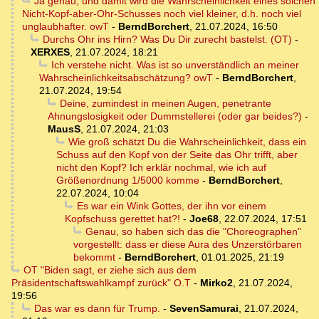
Ja genau, und damit wird die Wahrscheinlichkeit eines solchen
Nicht-Kopf-aber-Ohr-Schusses noch viel kleiner, d.h. noch viel
unglaubhafter. owT
-
BerndBorchert
,
21.07.2024, 16:50
Durchs Ohr ins Hirn? Was Du Dir zurecht bastelst. (OT)
-
XERXES
,
21.07.2024, 18:21
Ich verstehe nicht. Was ist so unverständlich an meiner
Wahrscheinlichkeitsabschätzung? owT
-
BerndBorchert
,
21.07.2024, 19:54
Deine, zumindest in meinen Augen, penetrante
Ahnungslosigkeit oder Dummstellerei (oder gar beides?)
-
MausS
,
21.07.2024, 21:03
Wie groß schätzt Du die Wahrscheinlichkeit, dass ein
Schuss auf den Kopf von der Seite das Ohr trifft, aber
nicht den Kopf? Ich erklär nochmal, wie ich auf
Größenordnung 1/5000 komme
-
BerndBorchert
,
22.07.2024, 10:04
Es war ein Wink Gottes, der ihn vor einem
Kopfschuss gerettet hat?!
-
Joe68
,
22.07.2024, 17:51
Genau, so haben sich das die "Choreographen"
vorgestellt: dass er diese Aura des Unzerstörbaren
bekommt
-
BerndBorchert
,
01.01.2025, 21:19
OT "Biden sagt, er ziehe sich aus dem
Präsidentschaftswahlkampf zurück" O.T
-
Mirko2
,
21.07.2024,
19:56
Das war es dann für Trump.
-
SevenSamurai
,
21.07.2024,