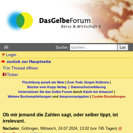
Suche:
Los
Login
zurück zur Hauptseite
in Thread öffnen
Ticker
Fluchtburg autark am Meer
|
Zum Tode Jürgen Küßners
|
Bücher vom Kopp-Verlag |
Datenschutzerklärung
Unterstützen Sie das Gelbe Forum
durch
Käufe bei Amazon
! |
Weitere Buchempfehlungen
und
Amazonnavigation
|
Cookie-Einstellungen
Ob mir jemand die Zahlen sagt, oder selber tippt, ist
irrelevant.
Naclador
,
Göttingen
,
Mittwoch, 24.07.2024, 13:02
(vor 745 Tagen)
@