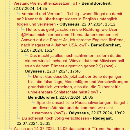
Verstand+Vernunft einzusetzen. oT
-
BerndBorchert
,
22.07.2024, 14:35
Verstand und Vernunft - Richtig - wann fängst du damit
an? Kannst du überhaupt Videos in English umfänglich
folgen und verstehen
-
Odysseus
,
22.07.2024, 15:12
Hehe, das geht ja schon in die Richtung, wie User
@Maus mich hier bei dem Thema dauerkommentiert ...
Antwort auf die Frage: Ja, ich spreche Englisch fließend,
nach insgesamt 4 Jahren USA. owT
-
BerndBorchert
,
22.07.2024, 15:24
Das macht ja alles noch schlimmer - sofern du die
Videos wirklich schaust. Wieviel dutzend Mitwisser soll
es an deinem Filmset eigentlich geben? :)) (owt)
-
Odysseus
,
22.07.2024, 17:46
Dir ist klar, dass Du jetzt auf der Seite derjenigen
bist, die false flags, Medienlügen und Verschwörungen
grundsätzlich verneinen, also die, die Du sonst für
unbelehrbare Schlafschafe hälst? owT
-
BerndBorchert
,
22.07.2024, 18:05
Spar dir unsachliche Pauschalwertungen. Es geht
um dieses Attentat und da kommen wir nicht
zusammen. (owT)
-
Odysseus
,
22.07.2024, 19:02
Du scheinst noch völlig verschlossen
-
Radegast
,
22.07.2024, 15:33
Als ich am 14.07.2024, 14:09 das schrieb: "Trump hat einen