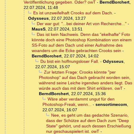
Veröffentlichung gegeben. Oder? owT
-
BerndBorchert
,
22.07.2024, 11:48
Es ist unzweifelhaft Crooks auf dem Dach.
-
Odysseus
,
22.07.2024, 13:27
Der war gut: "...bei deiner Art von Recherche..."
-
MausS
,
22.07.2024, 13:51
Das ist kein Nachweis. Denn das "ekelhafte" Foto
könnte doch eine Photoshop Kombination von einem
SS-Foto auf dem Dach und einer Aufnahme des
woanders um die Ecke gebrachten Crooks sein
-
BerndBorchert
,
22.07.2024, 14:02
Du bist ein hoffnungsloser Fall.
-
Odysseus
,
22.07.2024, 15:07
Zur letzten Frage: Crooks könnte "per
Photoshop" auf das Dach gebracht worden sein,
während seine Leiche irgendwo anders liegt. Das
würde auch das mit dem Shirt erklären. owT
-
BerndBorchert
,
22.07.2024, 15:36
Wäre aber verdammt ungut für den
Photoshop-Freak, wenn...
-
sensortimecom
,
22.07.2024, 16:07
Nee, es geht um das gedachte Szenario,
dass der Schütze auf dem Dach zum "Deep
State" gehört, und auch dessen Erschießung
nur geschauspielert ist. owT
-