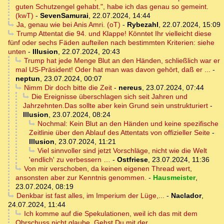
guten Schutzengel gehabt.", habe ich das genau so gemeint.
(kwT)
-
SevenSamurai
,
22.07.2024, 14:44
Ja, genau wie bei Anis Amri. (oT)
-
Rybezahl
,
22.07.2024, 15:09
Trump Attentat die 94. und Klappe! Könntet Ihr vielleicht diese
fünf oder sechs Fäden aufteilen nach bestimmten Kriterien: siehe
unten
-
Illusion
,
22.07.2024, 20:43
Trump hat jede Menge Blut an den Händen, schließlich war er
mal US-Präsident! Oder hat man was davon gehört, daß er ...
-
neptun
,
23.07.2024, 00:07
Nimm Dir doch bitte die Zeit
-
nereus
,
23.07.2024, 07:44
Die Ereignisse überschlagen sich seit Jahren und
Jahrzehnten.Das sollte aber kein Grund sein unstrukturiert
-
Illusion
,
23.07.2024, 08:24
Nochmal: Kein Blut an den Händen und keine spezifische
Zeitlinie über den Ablauf des Attentats von offizieller Seite
-
Illusion
,
23.07.2024, 11:21
Viel sinnvoller sind jetzt Vorschläge, nicht wie die Welt
'endlich' zu verbessern …
-
Ostfriese
,
23.07.2024, 11:36
Von mir verschoben, da keinen eigenen Thread wert,
ansonsten aber zur Kenntnis genommen.
-
Hausmeister
,
23.07.2024, 08:19
Denkbar ist fast alles, im Imperium der Lüge,...
-
Naclador
,
24.07.2024, 11:44
Ich komme auf die Spekulationen, weil ich das mit dem
Ohrschuss nicht glaube. Gehst Du mit der