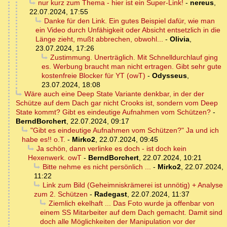
nur kurz zum Thema - hier ist ein Super-Link!
-
nereus
,
22.07.2024, 17:55
Danke für den Link. Ein gutes Beispiel dafür, wie man
ein Video durch Unfähigkeit oder Absicht entsetzlich in die
Länge zieht, mußt abbrechen, obwohl...
-
Olivia
,
23.07.2024, 17:26
Zustimmung. Unerträglich. Mit Schnelldurchlauf ging
es. Werbung braucht man nicht ertragen. Gibt sehr gute
kostenfreie Blocker für YT (owT)
-
Odysseus
,
23.07.2024, 18:08
Wäre auch eine Deep State Variante denkbar, in der der
Schütze auf dem Dach gar nicht Crooks ist, sondern vom Deep
State kommt? Gibt es eindeutige Aufnahmen vom Schützen?
-
BerndBorchert
,
22.07.2024, 09:17
"Gibt es eindeutige Aufnahmen vom Schützen?" Ja und ich
habe es!! o.T.
-
Mirko2
,
22.07.2024, 09:45
Ja schön, dann verlinke es doch - ist doch kein
Hexenwerk. owT
-
BerndBorchert
,
22.07.2024, 10:21
Bitte nehme es nicht persönlich ...
-
Mirko2
,
22.07.2024,
11:22
Link zum Bild (Geheimniskrämerei ist unnötig) + Analyse
zum 2. Schützen
-
Radegast
,
22.07.2024, 11:37
Ziemlich ekelhaft ... Das Foto wurde ja offenbar von
einem SS Mitarbeiter auf dem Dach gemacht. Damit sind
doch alle Möglichkeiten der Manipulation vor der