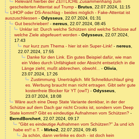
Relevant hierbei der ZEITLICHE Zusammenhang zum
gescheiterten Attentat auf Trump
-
Brutus
,
22.07.2024, 11:15
LIHOP oder DS-Anschlag - beides möglich - Fake-Attentat ist
auszuschliessen
-
Odysseus
,
22.07.2024, 01:31
Gut beschrieben!
-
nereus
,
22.07.2024, 08:45
Unklar ist: Durch welche Schützen sind welche Schüsse auf
welche Ziele abgefeuert worden
-
Odysseus
,
22.07.2024,
17:43
nur kurz zum Thema - hier ist ein Super-Link!
-
nereus
,
22.07.2024, 17:55
Danke für den Link. Ein gutes Beispiel dafür, wie man
ein Video durch Unfähigkeit oder Absicht entsetzlich in die
Länge zieht, mußt abbrechen, obwohl...
-
Olivia
,
23.07.2024, 17:26
Zustimmung. Unerträglich. Mit Schnelldurchlauf ging
es. Werbung braucht man nicht ertragen. Gibt sehr gute
kostenfreie Blocker für YT (owT)
-
Odysseus
,
23.07.2024, 18:08
Wäre auch eine Deep State Variante denkbar, in der der
Schütze auf dem Dach gar nicht Crooks ist, sondern vom Deep
State kommt? Gibt es eindeutige Aufnahmen vom Schützen?
-
BerndBorchert
,
22.07.2024, 09:17
"Gibt es eindeutige Aufnahmen vom Schützen?" Ja und ich
habe es!! o.T.
-
Mirko2
,
22.07.2024, 09:45
Ja schön, dann verlinke es doch - ist doch kein