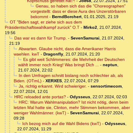
Kopfschuss gerettet hat?!
-
Joe68
,
22.07.2024, 17:51
Genau, so haben sich das die "Choreographen"
vorgestellt: dass er diese Aura des Unzerstörbaren
bekommt
-
BerndBorchert
,
01.01.2025, 21:19
OT "Biden sagt, er ziehe sich aus dem
Präsidentschaftswahlkampf zurück" O.T
-
Mirko2
,
21.07.2024,
19:56
Das war es dann für Trump.
-
SevenSamurai
,
21.07.2024,
21:19
Abwarten. Glaube nicht, dass die Amerikaner Harris
waehlen. kwT
-
Dragonfly
,
21.07.2024, 21:20
Es gibt weit Schlimmeres: die Mehrheit der Deutschen
wählt immer noch Krieg! Was bringt Dich ...
-
neptun
,
21.07.2024, 22:02
In den Umfragen schnitt bislang noch schlechter ab, als
Biden. (OTmL)
-
XERXES
,
22.07.2024, 07:29
Ja, richtig erkannt. Wird schwieriger.
-
sensortimecom
,
22.07.2024, 12:01
HRC reloaded ante portas?
-
Odysseus
,
22.07.2024, 02:03
HRC: Warum Wahlmanipulation? Ist nicht nötig, denn beim
letzten Mal hatte sie, Clinton, mehr Stimmen bekommen, aber
weniger Wahlmänner. (kwT)
-
SevenSamurai
,
22.07.2024,
09:28
Ich bezog mich auf die Wahl Bidens (kwT)
-
Odysseus
,
22.07.2024, 11:29