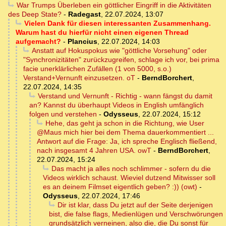
War Trumps Überleben ein göttlicher Eingriff in die Aktivitäten
des Deep State?
-
Radegast
,
22.07.2024, 13:07
Vielen Dank für diesen interessanten Zusammenhang.
Warum hast du hierfür nicht einen eigenen Thread
aufgemacht?
-
Plancius
,
22.07.2024, 14:03
Anstatt auf Hokuspokus wie "göttliche Vorsehung" oder
"Synchronizitäten" zurückzugreifen, schlage ich vor, bei prima
facie unerklärlichen Zufällen (1 von 5000, s.o.)
Verstand+Vernunft einzusetzen. oT
-
BerndBorchert
,
22.07.2024, 14:35
Verstand und Vernunft - Richtig - wann fängst du damit
an? Kannst du überhaupt Videos in English umfänglich
folgen und verstehen
-
Odysseus
,
22.07.2024, 15:12
Hehe, das geht ja schon in die Richtung, wie User
@Maus mich hier bei dem Thema dauerkommentiert ...
Antwort auf die Frage: Ja, ich spreche Englisch fließend,
nach insgesamt 4 Jahren USA. owT
-
BerndBorchert
,
22.07.2024, 15:24
Das macht ja alles noch schlimmer - sofern du die
Videos wirklich schaust. Wieviel dutzend Mitwisser soll
es an deinem Filmset eigentlich geben? :)) (owt)
-
Odysseus
,
22.07.2024, 17:46
Dir ist klar, dass Du jetzt auf der Seite derjenigen
bist, die false flags, Medienlügen und Verschwörungen
grundsätzlich verneinen, also die, die Du sonst für