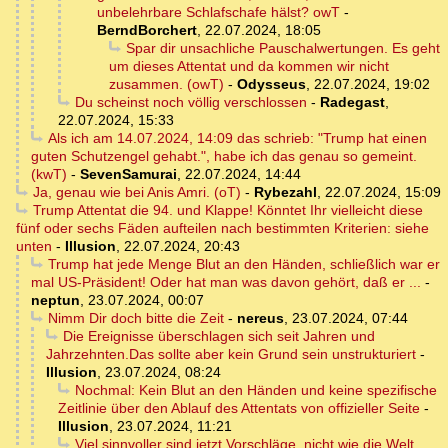
unbelehrbare Schlafschafe hälst? owT
-
BerndBorchert
,
22.07.2024, 18:05
Spar dir unsachliche Pauschalwertungen. Es geht
um dieses Attentat und da kommen wir nicht
zusammen. (owT)
-
Odysseus
,
22.07.2024, 19:02
Du scheinst noch völlig verschlossen
-
Radegast
,
22.07.2024, 15:33
Als ich am 14.07.2024, 14:09 das schrieb: "Trump hat einen
guten Schutzengel gehabt.", habe ich das genau so gemeint.
(kwT)
-
SevenSamurai
,
22.07.2024, 14:44
Ja, genau wie bei Anis Amri. (oT)
-
Rybezahl
,
22.07.2024, 15:09
Trump Attentat die 94. und Klappe! Könntet Ihr vielleicht diese
fünf oder sechs Fäden aufteilen nach bestimmten Kriterien: siehe
unten
-
Illusion
,
22.07.2024, 20:43
Trump hat jede Menge Blut an den Händen, schließlich war er
mal US-Präsident! Oder hat man was davon gehört, daß er ...
-
neptun
,
23.07.2024, 00:07
Nimm Dir doch bitte die Zeit
-
nereus
,
23.07.2024, 07:44
Die Ereignisse überschlagen sich seit Jahren und
Jahrzehnten.Das sollte aber kein Grund sein unstrukturiert
-
Illusion
,
23.07.2024, 08:24
Nochmal: Kein Blut an den Händen und keine spezifische
Zeitlinie über den Ablauf des Attentats von offizieller Seite
-
Illusion
,
23.07.2024, 11:21
Viel sinnvoller sind jetzt Vorschläge, nicht wie die Welt