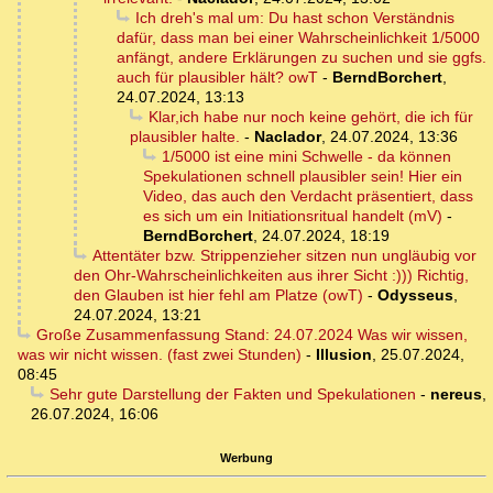
Ich dreh's mal um: Du hast schon Verständnis
dafür, dass man bei einer Wahrscheinlichkeit 1/5000
anfängt, andere Erklärungen zu suchen und sie ggfs.
auch für plausibler hält? owT
-
BerndBorchert
,
24.07.2024, 13:13
Klar,ich habe nur noch keine gehört, die ich für
plausibler halte.
-
Naclador
,
24.07.2024, 13:36
1/5000 ist eine mini Schwelle - da können
Spekulationen schnell plausibler sein! Hier ein
Video, das auch den Verdacht präsentiert, dass
es sich um ein Initiationsritual handelt (mV)
-
BerndBorchert
,
24.07.2024, 18:19
Attentäter bzw. Strippenzieher sitzen nun ungläubig vor
den Ohr-Wahrscheinlichkeiten aus ihrer Sicht :))) Richtig,
den Glauben ist hier fehl am Platze (owT)
-
Odysseus
,
24.07.2024, 13:21
Große Zusammenfassung Stand: 24.07.2024 Was wir wissen,
was wir nicht wissen. (fast zwei Stunden)
-
Illusion
,
25.07.2024,
08:45
Sehr gute Darstellung der Fakten und Spekulationen
-
nereus
,
26.07.2024, 16:06
Werbung