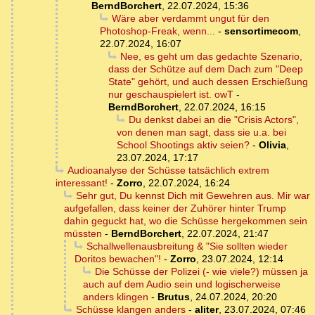
BerndBorchert
,
22.07.2024, 15:36
Wäre aber verdammt ungut für den
Photoshop-Freak, wenn...
-
sensortimecom
,
22.07.2024, 16:07
Nee, es geht um das gedachte Szenario,
dass der Schütze auf dem Dach zum "Deep
State" gehört, und auch dessen Erschießung
nur geschauspielert ist. owT
-
BerndBorchert
,
22.07.2024, 16:15
Du denkst dabei an die "Crisis Actors",
von denen man sagt, dass sie u.a. bei
School Shootings aktiv seien?
-
Olivia
,
23.07.2024, 17:17
Audioanalyse der Schüsse tatsächlich extrem
interessant!
-
Zorro
,
22.07.2024, 16:24
Sehr gut, Du kennst Dich mit Gewehren aus. Mir war
aufgefallen, dass keiner der Zuhörer hinter Trump
dahin geguckt hat, wo die Schüsse hergekommen sein
müssten
-
BerndBorchert
,
22.07.2024, 21:47
Schallwellenausbreitung & "Sie sollten wieder
Doritos bewachen"!
-
Zorro
,
23.07.2024, 12:14
Die Schüsse der Polizei (- wie viele?) müssen ja
auch auf dem Audio sein und logischerweise
anders klingen
-
Brutus
,
24.07.2024, 20:20
Schüsse klangen anders
-
aliter
,
23.07.2024, 07:46