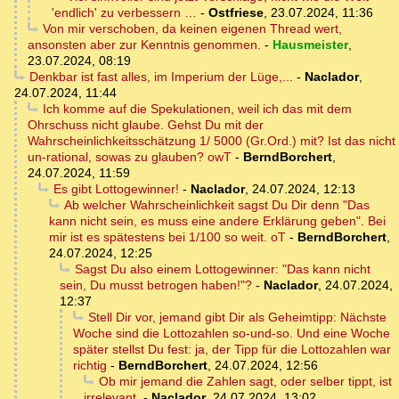
'endlich' zu verbessern …
-
Ostfriese
,
23.07.2024, 11:36
Von mir verschoben, da keinen eigenen Thread wert,
ansonsten aber zur Kenntnis genommen.
-
Hausmeister
,
23.07.2024, 08:19
Denkbar ist fast alles, im Imperium der Lüge,...
-
Naclador
,
24.07.2024, 11:44
Ich komme auf die Spekulationen, weil ich das mit dem
Ohrschuss nicht glaube. Gehst Du mit der
Wahrscheinlichkeitsschätzung 1/ 5000 (Gr.Ord.) mit? Ist das nicht
un-rational, sowas zu glauben? owT
-
BerndBorchert
,
24.07.2024, 11:59
Es gibt Lottogewinner!
-
Naclador
,
24.07.2024, 12:13
Ab welcher Wahrscheinlichkeit sagst Du Dir denn "Das
kann nicht sein, es muss eine andere Erklärung geben". Bei
mir ist es spätestens bei 1/100 so weit. oT
-
BerndBorchert
,
24.07.2024, 12:25
Sagst Du also einem Lottogewinner: "Das kann nicht
sein, Du musst betrogen haben!"?
-
Naclador
,
24.07.2024,
12:37
Stell Dir vor, jemand gibt Dir als Geheimtipp: Nächste
Woche sind die Lottozahlen so-und-so. Und eine Woche
später stellst Du fest: ja, der Tipp für die Lottozahlen war
richtig
-
BerndBorchert
,
24.07.2024, 12:56
Ob mir jemand die Zahlen sagt, oder selber tippt, ist
irrelevant.
-
Naclador
,
24.07.2024, 13:02