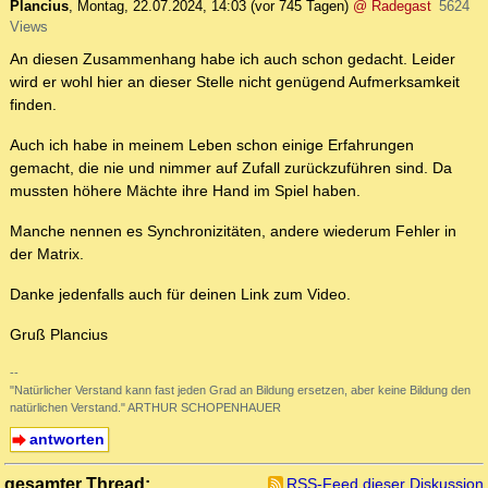
Plancius
,
Montag, 22.07.2024, 14:03
(vor 745 Tagen)
@ Radegast
5624
Views
An diesen Zusammenhang habe ich auch schon gedacht. Leider
wird er wohl hier an dieser Stelle nicht genügend Aufmerksamkeit
finden.
Auch ich habe in meinem Leben schon einige Erfahrungen
gemacht, die nie und nimmer auf Zufall zurückzuführen sind. Da
mussten höhere Mächte ihre Hand im Spiel haben.
Manche nennen es Synchronizitäten, andere wiederum Fehler in
der Matrix.
Danke jedenfalls auch für deinen Link zum Video.
Gruß Plancius
--
"Natürlicher Verstand kann fast jeden Grad an Bildung ersetzen, aber keine Bildung den
natürlichen Verstand." ARTHUR SCHOPENHAUER
antworten
gesamter Thread:
RSS-Feed dieser Diskussion