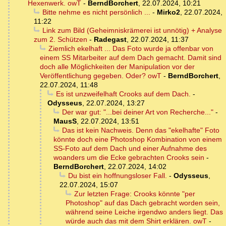
Hexenwerk. owT
-
BerndBorchert
,
22.07.2024, 10:21
Bitte nehme es nicht persönlich ...
-
Mirko2
,
22.07.2024,
11:22
Link zum Bild (Geheimniskrämerei ist unnötig) + Analyse
zum 2. Schützen
-
Radegast
,
22.07.2024, 11:37
Ziemlich ekelhaft ... Das Foto wurde ja offenbar von
einem SS Mitarbeiter auf dem Dach gemacht. Damit sind
doch alle Möglichkeiten der Manipulation vor der
Veröffentlichung gegeben. Oder? owT
-
BerndBorchert
,
22.07.2024, 11:48
Es ist unzweifelhaft Crooks auf dem Dach.
-
Odysseus
,
22.07.2024, 13:27
Der war gut: "...bei deiner Art von Recherche..."
-
MausS
,
22.07.2024, 13:51
Das ist kein Nachweis. Denn das "ekelhafte" Foto
könnte doch eine Photoshop Kombination von einem
SS-Foto auf dem Dach und einer Aufnahme des
woanders um die Ecke gebrachten Crooks sein
-
BerndBorchert
,
22.07.2024, 14:02
Du bist ein hoffnungsloser Fall.
-
Odysseus
,
22.07.2024, 15:07
Zur letzten Frage: Crooks könnte "per
Photoshop" auf das Dach gebracht worden sein,
während seine Leiche irgendwo anders liegt. Das
würde auch das mit dem Shirt erklären. owT
-