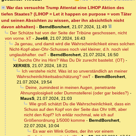
War das versuchte Trump Attentat eine LIHOP Aktion des
tiefen Staates? (LIHOP = Let it happen on purpose = vom Täter
und seinen Absichten zu wissen, aber ihn absichtlich nicht
davon abhalten)
-
BerndBorchert
,
21.07.2024, 11:49
Der Schütze hat von der Seite der Tribüne geschossen, nicht
von vorne. kT
-
Joe68
,
21.07.2024, 16:43
Ja genau, und damit wird die Wahrscheinlichkeit eines solchen
Nicht-Kopf-aber-Ohr-Schusses noch viel kleiner, d.h. noch viel
unglaubhafter. owT
-
BerndBorchert
,
21.07.2024, 16:50
Durchs Ohr ins Hirn? Was Du Dir zurecht bastelst. (OT)
-
XERXES
,
21.07.2024, 18:21
Ich verstehe nicht. Was ist so unverständlich an meiner
Wahrscheinlichkeitsabschätzung? owT
-
BerndBorchert
,
21.07.2024, 19:54
Deine, zumindest in meinen Augen, penetrante
Ahnungslosigkeit oder Dummstellerei (oder gar beides?)
-
MausS
,
21.07.2024, 21:03
Wie groß schätzt Du die Wahrscheinlichkeit, dass ein
Schuss auf den Kopf von der Seite das Ohr trifft, aber
nicht den Kopf? Ich erklär nochmal, wie ich auf
Größenordnung 1/5000 komme
-
BerndBorchert
,
22.07.2024, 10:04
Es war ein Wink Gottes, der ihn vor einem