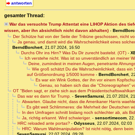
antworten
gesamter Thread:
War das versuchte Trump Attentat eine LIHOP Aktion des tie
wissen, aber ihn absichtlich nicht davon abhalten)
-
BerndBorc
Der Schütze hat von der Seite der Tribüne geschossen, nicht vo
Ja genau, und damit wird die Wahrscheinlichkeit eines solche
BerndBorchert
,
21.07.2024, 16:50
Durchs Ohr ins Hirn? Was Du Dir zurecht bastelst. (OT)
-
X
Ich verstehe nicht. Was ist so unverständlich an meiner
Deine, zumindest in meinen Augen, penetrante Ahnungsl
Wie groß schätzt Du die Wahrscheinlichkeit, dass ein S
auf Größenordnung 1/5000 komme
-
BerndBorchert
,
2
Es war ein Wink Gottes, der ihn vor einem Kopfschus
Genau, so haben sich das die "Choreographen" vo
OT "Biden sagt, er ziehe sich aus dem Präsidentschaftswahlka
Das war es dann für Trump.
-
SevenSamurai
,
21.07.2024, 2
Abwarten. Glaube nicht, dass die Amerikaner Harris waehl
Es gibt weit Schlimmeres: die Mehrheit der Deutschen wä
In den Umfragen schnitt bislang noch schlechter ab, als B
Ja, richtig erkannt. Wird schwieriger.
-
sensortimecom
,
22
HRC reloaded ante portas?
-
Odysseus
,
22.07.2024, 02:03
HRC: Warum Wahlmanipulation? Ist nicht nötig, denn beim
SevenSamurai
,
22.07.2024, 09:28