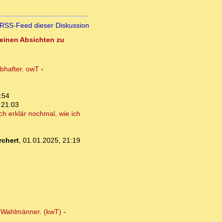
RSS-Feed dieser Diskussion
seinen Absichten zu
ubhafter. owT
-
:54
 21:03
ch erklär nochmal, wie ich
chert
,
01.01.2025, 21:19
r Wahlmänner. (kwT)
-