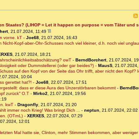
fen Staates? (LIHOP = Let it happen on purpose = vom Täter und 
hert
,
21.07.2024, 11:49
n vorne. kT
-
Joe68
,
21.07.2024, 16:43
n Nicht-Kopf-aber-Ohr-Schusses noch viel kleiner, d.h. noch viel ungla
ERXES
,
21.07.2024, 18:21
 Wahrscheinlichkeitsabschätzung? owT
-
BerndBorchert
,
21.07.2024, 19
osigkeit oder Dummstellerei (oder gar beides?)
-
MausS
,
21.07.2024,
chuss auf den Kopf von der Seite das Ohr trifft, aber nicht den Kopf? I
2.07.2024, 10:04
s gerettet hat?!
-
Joe68
,
22.07.2024, 17:51
rgestellt: dass er diese Aura des Unzerstörbaren bekommt
-
BerndBor
mpf zurück" O.T
-
Mirko2
,
21.07.2024, 19:56
1:19
en. kwT
-
Dragonfly
,
21.07.2024, 21:20
hlt immer noch Krieg! Was bringt Dich ...
-
neptun
,
21.07.2024, 22:02
iden. (OTmL)
-
XERXES
,
22.07.2024, 07:29
.07.2024, 12:01
 letzten Mal hatte sie, Clinton, mehr Stimmen bekommen, aber wenige