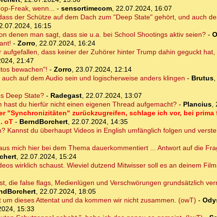
op-Freak, wenn...
-
sensortimecom
,
22.07.2024, 16:07
dass der Schütze auf dem Dach zum "Deep State" gehört, und auch d
2.07.2024, 16:15
von denen man sagt, dass sie u.a. bei School Shootings aktiv seien?
-
O
ant!
-
Zorro
,
22.07.2024, 16:24
 aufgefallen, dass keiner der Zuhörer hinter Trump dahin geguckt hat
2024, 21:47
ritos bewachen"!
-
Zorro
,
23.07.2024, 12:14
ja auch auf dem Audio sein und logischerweise anders klingen
-
Brutus
des Deep State?
-
Radegast
,
22.07.2024, 13:07
hast du hierfür nicht einen eigenen Thread aufgemacht?
-
Plancius
,
 "Synchronizitäten" zurückzugreifen, schlage ich vor, bei prima 
. oT
-
BerndBorchert
,
22.07.2024, 14:35
an? Kannst du überhaupt Videos in English umfänglich folgen und verst
us mich hier bei dem Thema dauerkommentiert ... Antwort auf die Frag
chert
,
22.07.2024, 15:24
eos wirklich schaust. Wieviel dutzend Mitwisser soll es an deinem Film
 bist, die false flags, Medienlügen und Verschwörungen grundsätzlich ver
ndBorchert
,
22.07.2024, 18:05
t um dieses Attentat und da kommen wir nicht zusammen. (owT)
-
Ody
2024, 15:33