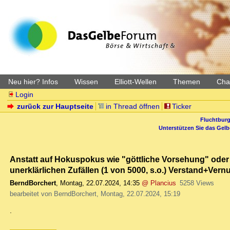
Neu hier? Infos
Wissen
Elliott-Wellen
Themen
Char
Login
zurück zur Hauptseite
in Thread öffnen
Ticker
Fluchtburg
Unterstützen Sie das Gel
Anstatt auf Hokuspokus wie "göttliche Vorsehung" oder "
unerklärlichen Zufällen (1 von 5000, s.o.) Verstand+Vern
BerndBorchert
,
Montag, 22.07.2024, 14:35
@ Plancius
5258 Views
bearbeitet von BerndBorchert, Montag, 22.07.2024, 15:19
.