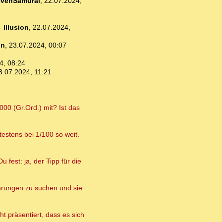
venSamurai
,
22.07.2024,
-
Illusion
,
22.07.2024,
un
,
23.07.2024, 00:07
4, 08:24
3.07.2024, 11:21
00 (Gr.Ord.) mit? Ist das
estens bei 1/100 so weit.
 fest: ja, der Tipp für die
lärungen zu suchen und sie
t präsentiert, dass es sich