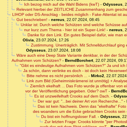
Ich bezog mich auf die Wahl Bidens (kwT)
-
Odysseus
,
2
Relevant hierbei der ZEITLICHE Zusammenhang zum gescheit
LIHOP oder DS-Anschlag - beides möglich - Fake-Attentat ist a
Gut beschrieben!
-
nereus
,
22.07.2024, 08:45
Unklar ist: Durch welche Schützen sind welche Schüsse au
nur kurz zum Thema - hier ist ein Super-Link!
-
nereus
,
2
Danke für den Link. Ein gutes Beispiel dafür, wie man e
Olivia
,
23.07.2024, 17:26
Zustimmung. Unerträglich. Mit Schnelldurchlauf ging 
Odysseus
,
23.07.2024, 18:08
Wäre auch eine Deep State Variante denkbar, in der der Sch
Aufnahmen vom Schützen?
-
BerndBorchert
,
22.07.2024, 09:1
"Gibt es eindeutige Aufnahmen vom Schützen?" Ja und ich h
Ja schön, dann verlinke es doch - ist doch kein Hexenwe
Bitte nehme es nicht persönlich ...
-
Mirko2
,
22.07.2024
Link zum Bild (Geheimniskrämerei ist unnötig) + Analy
Ziemlich ekelhaft ... Das Foto wurde ja offenbar von
vor der Veröffentlichung gegeben. Oder? owT
-
BerndBo
Es ist unzweifelhaft Crooks auf dem Dach.
-
Odyss
Der war gut: "...bei deiner Art von Recherche..."
-
Das ist kein Nachweis. Denn das "ekelhafte" Fo
des woanders um die Ecke gebrachten Crooks sein
Du bist ein hoffnungsloser Fall.
-
Odysseus
,
22
Zur letzten Frage: Crooks könnte "per Photo
auch das mit dem Shirt erklären. owT
-
BerndBo