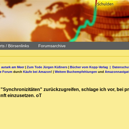
ts / Börsenlinks
Forumsarchive
 autark am Meer
|
Zum Tode Jürgen Küßners
|
Bücher vom Kopp-Verlag |
Datenschut
be Forum
durch
Käufe bei Amazon
! |
Weitere Buchempfehlungen
und
Amazonnavigat
Synchronizitäten" zurückzugreifen, schlage ich vor, bei pr
unft einzusetzen. oT