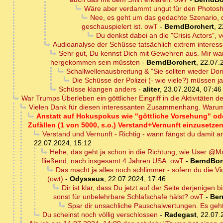
Wäre aber verdammt ungut für den Photosh
Nee, es geht um das gedachte Szenario, 
geschauspielert ist. owT
-
BerndBorchert
,
2
Du denkst dabei an die "Crisis Actors", 
Audioanalyse der Schüsse tatsächlich extrem interess
Sehr gut, Du kennst Dich mit Gewehren aus. Mir war
hergekommen sein müssten
-
BerndBorchert
,
22.07.
Schallwellenausbreitung & "Sie sollten wieder Do
Die Schüsse der Polizei (- wie viele?) müssen 
Schüsse klangen anders
-
aliter
,
23.07.2024, 07:46
War Trumps Überleben ein göttlicher Eingriff in die Aktivitäten 
Vielen Dank für diesen interessanten Zusammenhang. Warum 
Anstatt auf Hokuspokus wie "göttliche Vorsehung" oder
Zufällen (1 von 5000, s.o.) Verstand+Vernunft einzusetzen
Verstand und Vernunft - Richtig - wann fängst du damit 
22.07.2024, 15:12
Hehe, das geht ja schon in die Richtung, wie User @Ma
fließend, nach insgesamt 4 Jahren USA. owT
-
BerndBor
Das macht ja alles noch schlimmer - sofern du die Vid
(owt)
-
Odysseus
,
22.07.2024, 17:46
Dir ist klar, dass Du jetzt auf der Seite derjenigen
sonst für unbelehrbare Schlafschafe hälst? owT
-
Ber
Spar dir unsachliche Pauschalwertungen. Es geh
Du scheinst noch völlig verschlossen
-
Radegast
,
22.07.