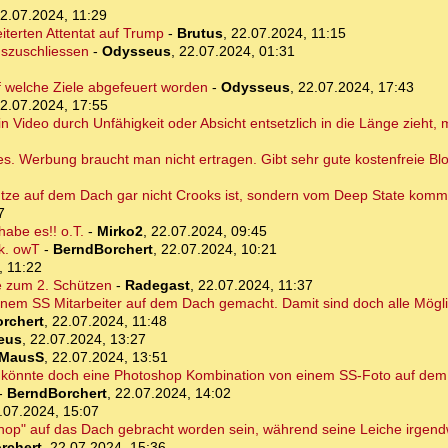
2.07.2024, 11:29
erten Attentat auf Trump
-
Brutus
,
22.07.2024, 11:15
uszuschliessen
-
Odysseus
,
22.07.2024, 01:31
f welche Ziele abgefeuert worden
-
Odysseus
,
22.07.2024, 17:43
2.07.2024, 17:55
in Video durch Unfähigkeit oder Absicht entsetzlich in die Länge zieht,
es. Werbung braucht man nicht ertragen. Gibt sehr gute kostenfreie Bl
ütze auf dem Dach gar nicht Crooks ist, sondern vom Deep State kommt
7
abe es!! o.T.
-
Mirko2
,
22.07.2024, 09:45
rk. owT
-
BerndBorchert
,
22.07.2024, 10:21
, 11:22
se zum 2. Schützen
-
Radegast
,
22.07.2024, 11:37
 einem SS Mitarbeiter auf dem Dach gemacht. Damit sind doch alle Mögl
rchert
,
22.07.2024, 11:48
eus
,
22.07.2024, 13:27
MausS
,
22.07.2024, 13:51
to könnte doch eine Photoshop Kombination von einem SS-Foto auf de
-
BerndBorchert
,
22.07.2024, 14:02
.07.2024, 15:07
shop" auf das Dach gebracht worden sein, während seine Leiche irgend
rchert
,
22.07.2024, 15:36