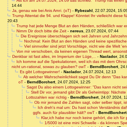
Als ich am 14.07.2024, 14:09 das schrieb: "Trump hat einen 
14:44
Ja, genau wie bei Anis Amri. (oT)
-
Rybezahl
,
22.07.2024, 15:0
Trump Attentat die 94. und Klappe! Könntet Ihr vielleicht diese 
20:43
Trump hat jede Menge Blut an den Händen, schließlich war er
Nimm Dir doch bitte die Zeit
-
nereus
,
23.07.2024, 07:44
Die Ereignisse überschlagen sich seit Jahren und Jahrzehnt
Nochmal: Kein Blut an den Händen und keine spezifische Ze
Viel sinnvoller sind jetzt Vorschläge, nicht wie die Welt '
Von mir verschoben, da keinen eigenen Thread wert, ansons
Denkbar ist fast alles, im Imperium der Lüge,...
-
Naclador
,
24.0
Ich komme auf die Spekulationen, weil ich das mit dem Ohrsch
nicht un-rational, sowas zu glauben? owT
-
BerndBorchert
,
24.
Es gibt Lottogewinner!
-
Naclador
,
24.07.2024, 12:13
Ab welcher Wahrscheinlichkeit sagst Du Dir denn "Das kann
oT
-
BerndBorchert
,
24.07.2024, 12:25
Sagst Du also einem Lottogewinner: "Das kann nicht se
Stell Dir vor, jemand gibt Dir als Geheimtipp: Nächste
Lottozahlen war richtig
-
BerndBorchert
,
24.07.2024, 1
Ob mir jemand die Zahlen sagt, oder selber tippt, ist
Ich dreh's mal um: Du hast schon Verständnis daf
ggfs. auch für plausibler hält? owT
-
BerndBorchert
Klar,ich habe nur noch keine gehört, die ich für p
1/5000 ist eine mini Schwelle - da können Spek