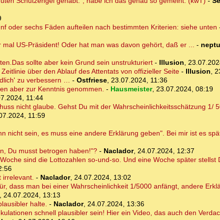
guten Schutzengel gehabt.", habe ich das genau so gemeint. (kwT)
-
Se
9
fünf oder sechs Fäden aufteilen nach bestimmten Kriterien: siehe unten
 mal US-Präsident! Oder hat man was davon gehört, daß er ...
-
nept
en.Das sollte aber kein Grund sein unstrukturiert
-
Illusion
,
23.07.202
itlinie über den Ablauf des Attentats von offizieller Seite
-
Illusion
,
2
endlich' zu verbessern …
-
Ostfriese
,
23.07.2024, 11:36
ten aber zur Kenntnis genommen.
-
Hausmeister
,
23.07.2024, 08:19
7.2024, 11:44
uss nicht glaube. Gehst Du mit der Wahrscheinlichkeitsschätzung 1/ 50
07.2024, 11:59
 nicht sein, es muss eine andere Erklärung geben". Bei mir ist es spät
in, Du musst betrogen haben!"?
-
Naclador
,
24.07.2024, 12:37
 Woche sind die Lottozahlen so-und-so. Und eine Woche später stellst Du
2:56
 irrelevant.
-
Naclador
,
24.07.2024, 13:02
ür, dass man bei einer Wahrscheinlichkeit 1/5000 anfängt, andere Erk
,
24.07.2024, 13:13
lausibler halte.
-
Naclador
,
24.07.2024, 13:36
ulationen schnell plausibler sein! Hier ein Video, das auch den Verdach