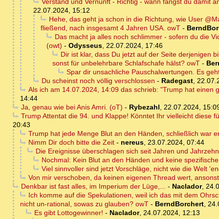
Verstand und Vernunft - Richtig - wann fängst du damit 
22.07.2024, 15:12
Hehe, das geht ja schon in die Richtung, wie User @Ma
fließend, nach insgesamt 4 Jahren USA. owT
-
BerndBor
Das macht ja alles noch schlimmer - sofern du die Vid
(owt)
-
Odysseus
,
22.07.2024, 17:46
Dir ist klar, dass Du jetzt auf der Seite derjenigen
sonst für unbelehrbare Schlafschafe hälst? owT
-
Ber
Spar dir unsachliche Pauschalwertungen. Es geh
Du scheinst noch völlig verschlossen
-
Radegast
,
22.07.
Als ich am 14.07.2024, 14:09 das schrieb: "Trump hat einen 
14:44
Ja, genau wie bei Anis Amri. (oT)
-
Rybezahl
,
22.07.2024, 15:0
Trump Attentat die 94. und Klappe! Könntet Ihr vielleicht diese 
20:43
Trump hat jede Menge Blut an den Händen, schließlich war er
Nimm Dir doch bitte die Zeit
-
nereus
,
23.07.2024, 07:44
Die Ereignisse überschlagen sich seit Jahren und Jahrzehnt
Nochmal: Kein Blut an den Händen und keine spezifische Ze
Viel sinnvoller sind jetzt Vorschläge, nicht wie die Welt '
Von mir verschoben, da keinen eigenen Thread wert, ansons
Denkbar ist fast alles, im Imperium der Lüge,...
-
Naclador
,
24.0
Ich komme auf die Spekulationen, weil ich das mit dem Ohrsch
nicht un-rational, sowas zu glauben? owT
-
BerndBorchert
,
24.
Es gibt Lottogewinner!
-
Naclador
,
24.07.2024, 12:13