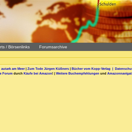
ts / Börsenlinks
Forumsarchive
 autark am Meer
|
Zum Tode Jürgen Küßners
|
Bücher vom Kopp-Verlag |
Datenschut
be Forum
durch
Käufe bei Amazon
! |
Weitere Buchempfehlungen
und
Amazonnavigat