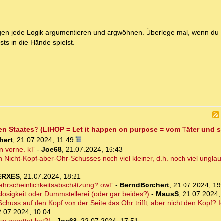
gegen jede Logik argumentieren und argwöhnen. Überlege mal, wenn du
ts in die Hände spielst.
fen Staates? (LIHOP = Let it happen on purpose = vom Täter und 
hert
,
21.07.2024, 11:49
n vorne. kT
-
Joe68
,
21.07.2024, 16:43
n Nicht-Kopf-aber-Ohr-Schusses noch viel kleiner, d.h. noch viel ungla
ERXES
,
21.07.2024, 18:21
 Wahrscheinlichkeitsabschätzung? owT
-
BerndBorchert
,
21.07.2024, 19
osigkeit oder Dummstellerei (oder gar beides?)
-
MausS
,
21.07.2024,
chuss auf den Kopf von der Seite das Ohr trifft, aber nicht den Kopf? I
2.07.2024, 10:04
s gerettet hat?!
-
Joe68
,
22.07.2024, 17:51