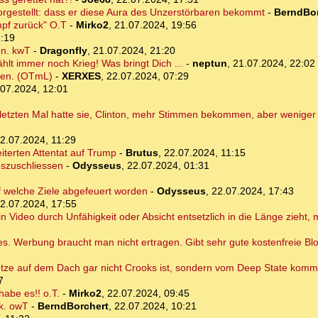
rgestellt: dass er diese Aura des Unzerstörbaren bekommt
-
BerndBor
mpf zurück" O.T
-
Mirko2
,
21.07.2024, 19:56
1:19
en. kwT
-
Dragonfly
,
21.07.2024, 21:20
hlt immer noch Krieg! Was bringt Dich ...
-
neptun
,
21.07.2024, 22:02
iden. (OTmL)
-
XERXES
,
22.07.2024, 07:29
.07.2024, 12:01
 letzten Mal hatte sie, Clinton, mehr Stimmen bekommen, aber wenige
2.07.2024, 11:29
erten Attentat auf Trump
-
Brutus
,
22.07.2024, 11:15
uszuschliessen
-
Odysseus
,
22.07.2024, 01:31
f welche Ziele abgefeuert worden
-
Odysseus
,
22.07.2024, 17:43
2.07.2024, 17:55
in Video durch Unfähigkeit oder Absicht entsetzlich in die Länge zieht,
es. Werbung braucht man nicht ertragen. Gibt sehr gute kostenfreie Bl
ütze auf dem Dach gar nicht Crooks ist, sondern vom Deep State kommt
7
abe es!! o.T.
-
Mirko2
,
22.07.2024, 09:45
rk. owT
-
BerndBorchert
,
22.07.2024, 10:21