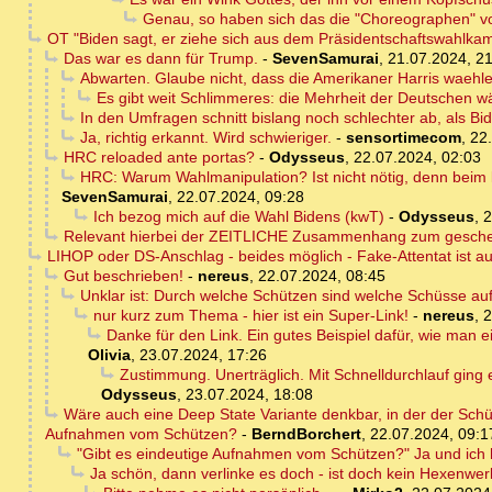
Genau, so haben sich das die "Choreographen" vo
OT "Biden sagt, er ziehe sich aus dem Präsidentschaftswahlka
Das war es dann für Trump.
-
SevenSamurai
,
21.07.2024, 2
Abwarten. Glaube nicht, dass die Amerikaner Harris waehl
Es gibt weit Schlimmeres: die Mehrheit der Deutschen wä
In den Umfragen schnitt bislang noch schlechter ab, als B
Ja, richtig erkannt. Wird schwieriger.
-
sensortimecom
,
22
HRC reloaded ante portas?
-
Odysseus
,
22.07.2024, 02:03
HRC: Warum Wahlmanipulation? Ist nicht nötig, denn beim
SevenSamurai
,
22.07.2024, 09:28
Ich bezog mich auf die Wahl Bidens (kwT)
-
Odysseus
,
2
Relevant hierbei der ZEITLICHE Zusammenhang zum gescheit
LIHOP oder DS-Anschlag - beides möglich - Fake-Attentat ist a
Gut beschrieben!
-
nereus
,
22.07.2024, 08:45
Unklar ist: Durch welche Schützen sind welche Schüsse au
nur kurz zum Thema - hier ist ein Super-Link!
-
nereus
,
2
Danke für den Link. Ein gutes Beispiel dafür, wie man e
Olivia
,
23.07.2024, 17:26
Zustimmung. Unerträglich. Mit Schnelldurchlauf ging 
Odysseus
,
23.07.2024, 18:08
Wäre auch eine Deep State Variante denkbar, in der der Sch
Aufnahmen vom Schützen?
-
BerndBorchert
,
22.07.2024, 09:1
"Gibt es eindeutige Aufnahmen vom Schützen?" Ja und ich h
Ja schön, dann verlinke es doch - ist doch kein Hexenwe