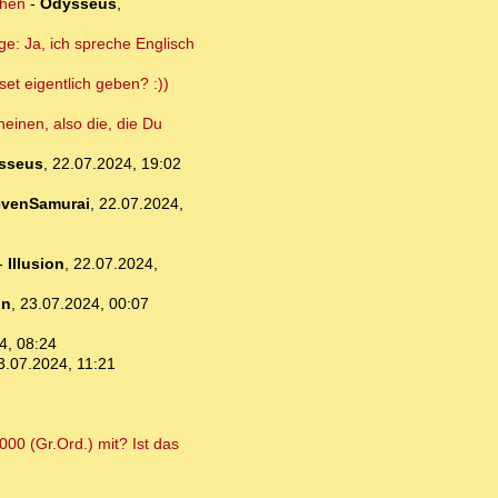
ehen
-
Odysseus
,
e: Ja, ich spreche Englisch
set eigentlich geben? :))
neinen, also die, die Du
sseus
,
22.07.2024, 19:02
venSamurai
,
22.07.2024,
-
Illusion
,
22.07.2024,
un
,
23.07.2024, 00:07
4, 08:24
3.07.2024, 11:21
00 (Gr.Ord.) mit? Ist das