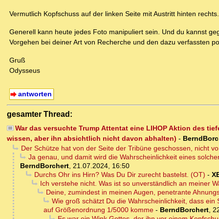
Vermutlich Kopfschuss auf der linken Seite mit Austritt hinten rechts.
Generell kann heute jedes Foto manipuliert sein. Und du kannst 
Vorgehen bei deiner Art von Recherche und den dazu verfassten pos
Gruß
Odysseus
antworten
gesamter Thread:
War das versuchte Trump Attentat eine LIHOP Aktion des tie
wissen, aber ihn absichtlich nicht davon abhalten)
-
BerndBorc
Der Schütze hat von der Seite der Tribüne geschossen, nicht vo
Ja genau, und damit wird die Wahrscheinlichkeit eines solche
BerndBorchert
,
21.07.2024, 16:50
Durchs Ohr ins Hirn? Was Du Dir zurecht bastelst. (OT)
-
X
Ich verstehe nicht. Was ist so unverständlich an meiner
Deine, zumindest in meinen Augen, penetrante Ahnungsl
Wie groß schätzt Du die Wahrscheinlichkeit, dass ein S
auf Größenordnung 1/5000 komme
-
BerndBorchert
,
2
Es war ein Wink Gottes, der ihn vor einem Kopfschus