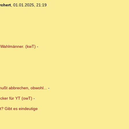
chert
,
01.01.2025, 21:19
r Wahlmänner. (kwT)
-
 mußt abbrechen, obwohl...
-
ocker für YT (owT)
-
? Gibt es eindeutige