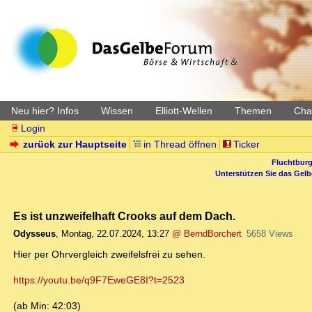
Neu hier? Infos
Wissen
Elliott-Wellen
Themen
Char
Login
zurück zur Hauptseite
in Thread öffnen
Ticker
Fluchtburg
Unterstützen Sie das Gel
Es ist unzweifelhaft Crooks auf dem Dach.
Odysseus
,
Montag, 22.07.2024, 13:27
@ BerndBorchert
5658 Views
Hier per Ohrvergleich zweifelsfrei zu sehen.
https://youtu.be/q9F7EweGE8I?t=2523
(ab Min: 42:03)