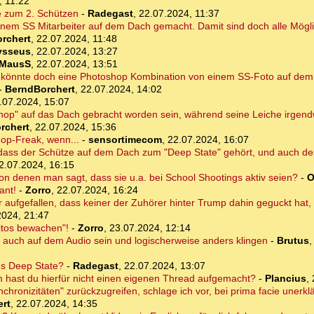
, 11:22
se zum 2. Schützen
-
Radegast
,
22.07.2024, 11:37
 einem SS Mitarbeiter auf dem Dach gemacht. Damit sind doch alle Mögl
rchert
,
22.07.2024, 11:48
ysseus
,
22.07.2024, 13:27
MausS
,
22.07.2024, 13:51
to könnte doch eine Photoshop Kombination von einem SS-Foto auf de
-
BerndBorchert
,
22.07.2024, 14:02
.07.2024, 15:07
shop" auf das Dach gebracht worden sein, während seine Leiche irgend
rchert
,
22.07.2024, 15:36
op-Freak, wenn...
-
sensortimecom
,
22.07.2024, 16:07
dass der Schütze auf dem Dach zum "Deep State" gehört, und auch d
2.07.2024, 16:15
von denen man sagt, dass sie u.a. bei School Shootings aktiv seien?
-
O
ant!
-
Zorro
,
22.07.2024, 16:24
 aufgefallen, dass keiner der Zuhörer hinter Trump dahin geguckt hat
2024, 21:47
ritos bewachen"!
-
Zorro
,
23.07.2024, 12:14
ja auch auf dem Audio sein und logischerweise anders klingen
-
Brutus
des Deep State?
-
Radegast
,
22.07.2024, 13:07
hast du hierfür nicht einen eigenen Thread aufgemacht?
-
Plancius
,
hronizitäten" zurückzugreifen, schlage ich vor, bei prima facie unerklä
rt
,
22.07.2024, 14:35