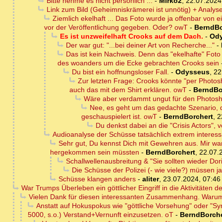
Bitte nehme es nicht persönlich ...
-
Mirko2
,
22.07.2024
Link zum Bild (Geheimniskrämerei ist unnötig) + Analy
Ziemlich ekelhaft ... Das Foto wurde ja offenbar von
vor der Veröffentlichung gegeben. Oder? owT
-
BerndBo
Es ist unzweifelhaft Crooks auf dem Dach.
-
Od
Der war gut: "...bei deiner Art von Recherche..."
-
Das ist kein Nachweis. Denn das "ekelhafte" Fo
des woanders um die Ecke gebrachten Crooks sein
Du bist ein hoffnungsloser Fall.
-
Odysseus
,
22
Zur letzten Frage: Crooks könnte "per Photo
auch das mit dem Shirt erklären. owT
-
BerndBo
Wäre aber verdammt ungut für den Photosh
Nee, es geht um das gedachte Szenario, 
geschauspielert ist. owT
-
BerndBorchert
,
2
Du denkst dabei an die "Crisis Actors", 
Audioanalyse der Schüsse tatsächlich extrem interess
Sehr gut, Du kennst Dich mit Gewehren aus. Mir war
hergekommen sein müssten
-
BerndBorchert
,
22.07.
Schallwellenausbreitung & "Sie sollten wieder Do
Die Schüsse der Polizei (- wie viele?) müssen 
Schüsse klangen anders
-
aliter
,
23.07.2024, 07:46
War Trumps Überleben ein göttlicher Eingriff in die Aktivitäten 
Vielen Dank für diesen interessanten Zusammenhang. Warum 
Anstatt auf Hokuspokus wie "göttliche Vorsehung" oder "Sync
5000, s.o.) Verstand+Vernunft einzusetzen. oT
-
BerndBorche