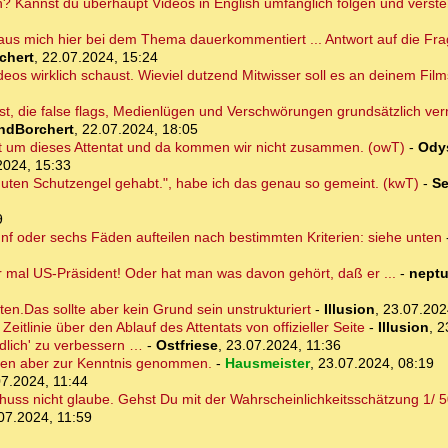
an? Kannst du überhaupt Videos in English umfänglich folgen und verst
us mich hier bei dem Thema dauerkommentiert ... Antwort auf die Frag
chert
,
22.07.2024, 15:24
eos wirklich schaust. Wieviel dutzend Mitwisser soll es an deinem Film
 bist, die false flags, Medienlügen und Verschwörungen grundsätzlich ver
ndBorchert
,
22.07.2024, 18:05
t um dieses Attentat und da kommen wir nicht zusammen. (owT)
-
Ody
2024, 15:33
guten Schutzengel gehabt.", habe ich das genau so gemeint. (kwT)
-
Se
9
fünf oder sechs Fäden aufteilen nach bestimmten Kriterien: siehe unten
 mal US-Präsident! Oder hat man was davon gehört, daß er ...
-
nept
en.Das sollte aber kein Grund sein unstrukturiert
-
Illusion
,
23.07.202
itlinie über den Ablauf des Attentats von offizieller Seite
-
Illusion
,
2
endlich' zu verbessern …
-
Ostfriese
,
23.07.2024, 11:36
ten aber zur Kenntnis genommen.
-
Hausmeister
,
23.07.2024, 08:19
7.2024, 11:44
uss nicht glaube. Gehst Du mit der Wahrscheinlichkeitsschätzung 1/ 50
07.2024, 11:59