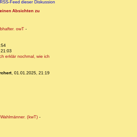
RSS-Feed dieser Diskussion
seinen Absichten zu
ubhafter. owT
-
:54
 21:03
ch erklär nochmal, wie ich
chert
,
01.01.2025, 21:19
r Wahlmänner. (kwT)
-