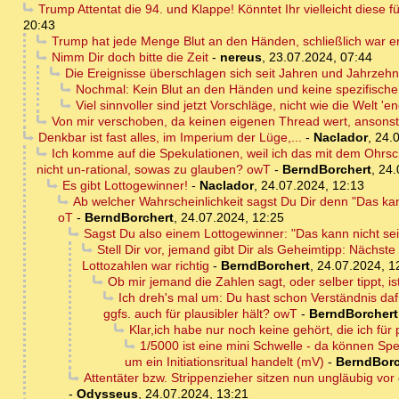
Trump Attentat die 94. und Klappe! Könntet Ihr vielleicht diese 
20:43
Trump hat jede Menge Blut an den Händen, schließlich war er
Nimm Dir doch bitte die Zeit
-
nereus
,
23.07.2024, 07:44
Die Ereignisse überschlagen sich seit Jahren und Jahrzehnt
Nochmal: Kein Blut an den Händen und keine spezifische Ze
Viel sinnvoller sind jetzt Vorschläge, nicht wie die Welt '
Von mir verschoben, da keinen eigenen Thread wert, ansons
Denkbar ist fast alles, im Imperium der Lüge,...
-
Naclador
,
24.0
Ich komme auf die Spekulationen, weil ich das mit dem Ohrsch
nicht un-rational, sowas zu glauben? owT
-
BerndBorchert
,
24.
Es gibt Lottogewinner!
-
Naclador
,
24.07.2024, 12:13
Ab welcher Wahrscheinlichkeit sagst Du Dir denn "Das kann
oT
-
BerndBorchert
,
24.07.2024, 12:25
Sagst Du also einem Lottogewinner: "Das kann nicht se
Stell Dir vor, jemand gibt Dir als Geheimtipp: Nächste
Lottozahlen war richtig
-
BerndBorchert
,
24.07.2024, 1
Ob mir jemand die Zahlen sagt, oder selber tippt, ist
Ich dreh's mal um: Du hast schon Verständnis daf
ggfs. auch für plausibler hält? owT
-
BerndBorchert
Klar,ich habe nur noch keine gehört, die ich für p
1/5000 ist eine mini Schwelle - da können Spek
um ein Initiationsritual handelt (mV)
-
BerndBorc
Attentäter bzw. Strippenzieher sitzen nun ungläubig vor 
-
Odysseus
,
24.07.2024, 13:21