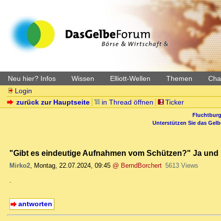
Neu hier? Infos
Wissen
Elliott-Wellen
Themen
Char
Login
zurück zur Hauptseite
in Thread öffnen
Ticker
Fluchtburg
Unterstützen Sie das Gel
"Gibt es eindeutige Aufnahmen vom Schützen?" Ja und ic
Mirko2
,
Montag, 22.07.2024, 09:45
@ BerndBorchert
5613 Views
.
antworten