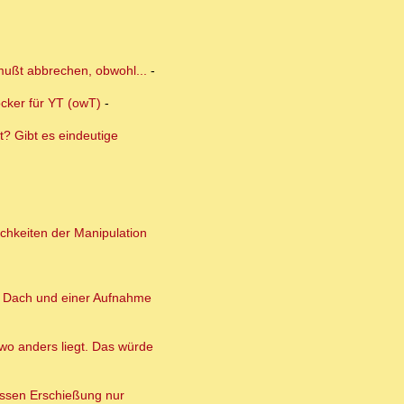
 mußt abbrechen, obwohl...
-
ocker für YT (owT)
-
? Gibt es eindeutige
ichkeiten der Manipulation
m Dach und einer Aufnahme
wo anders liegt. Das würde
essen Erschießung nur