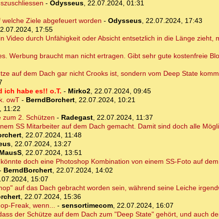
uszuschliessen
-
Odysseus
,
22.07.2024, 01:31
f welche Ziele abgefeuert worden
-
Odysseus
,
22.07.2024, 17:43
2.07.2024, 17:55
in Video durch Unfähigkeit oder Absicht entsetzlich in die Länge zieht,
es. Werbung braucht man nicht ertragen. Gibt sehr gute kostenfreie Bl
ütze auf dem Dach gar nicht Crooks ist, sondern vom Deep State kommt
7
ich habe es!! o.T.
-
Mirko2
,
22.07.2024, 09:45
rk. owT
-
BerndBorchert
,
22.07.2024, 10:21
, 11:22
se zum 2. Schützen
-
Radegast
,
22.07.2024, 11:37
 einem SS Mitarbeiter auf dem Dach gemacht. Damit sind doch alle Mögl
rchert
,
22.07.2024, 11:48
eus
,
22.07.2024, 13:27
MausS
,
22.07.2024, 13:51
to könnte doch eine Photoshop Kombination von einem SS-Foto auf de
-
BerndBorchert
,
22.07.2024, 14:02
.07.2024, 15:07
shop" auf das Dach gebracht worden sein, während seine Leiche irgend
rchert
,
22.07.2024, 15:36
op-Freak, wenn...
-
sensortimecom
,
22.07.2024, 16:07
dass der Schütze auf dem Dach zum "Deep State" gehört, und auch d