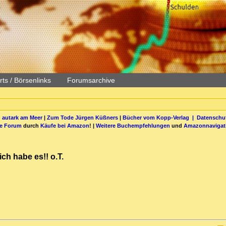
ts / Börsenlinks
Forumsarchive
 autark am Meer
|
Zum Tode Jürgen Küßners
|
Bücher vom Kopp-Verlag |
Datenschut
be Forum
durch
Käufe bei Amazon
! |
Weitere Buchempfehlungen
und
Amazonnavigat
h habe es!! o.T.