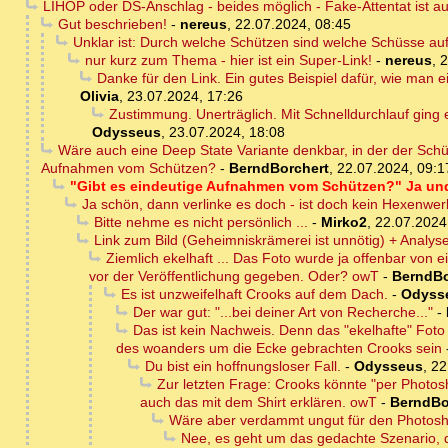
LIHOP oder DS-Anschlag - beides möglich - Fake-Attentat ist a
Gut beschrieben!
-
nereus
,
22.07.2024, 08:45
Unklar ist: Durch welche Schützen sind welche Schüsse au
nur kurz zum Thema - hier ist ein Super-Link!
-
nereus
,
2
Danke für den Link. Ein gutes Beispiel dafür, wie man e
Olivia
,
23.07.2024, 17:26
Zustimmung. Unerträglich. Mit Schnelldurchlauf ging 
Odysseus
,
23.07.2024, 18:08
Wäre auch eine Deep State Variante denkbar, in der der Sch
Aufnahmen vom Schützen?
-
BerndBorchert
,
22.07.2024, 09:1
"Gibt es eindeutige Aufnahmen vom Schützen?" Ja und 
Ja schön, dann verlinke es doch - ist doch kein Hexenwe
Bitte nehme es nicht persönlich ...
-
Mirko2
,
22.07.2024
Link zum Bild (Geheimniskrämerei ist unnötig) + Analy
Ziemlich ekelhaft ... Das Foto wurde ja offenbar von
vor der Veröffentlichung gegeben. Oder? owT
-
BerndBo
Es ist unzweifelhaft Crooks auf dem Dach.
-
Odyss
Der war gut: "...bei deiner Art von Recherche..."
-
Das ist kein Nachweis. Denn das "ekelhafte" Fo
des woanders um die Ecke gebrachten Crooks sein
Du bist ein hoffnungsloser Fall.
-
Odysseus
,
22
Zur letzten Frage: Crooks könnte "per Photo
auch das mit dem Shirt erklären. owT
-
BerndBo
Wäre aber verdammt ungut für den Photosh
Nee, es geht um das gedachte Szenario, 