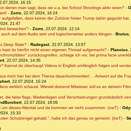
2.07.2024, 16:15
von denen man sagt, dass sie u.a. bei School Shootings aktiv seien?
-
O
ant!
-
Zorro
,
22.07.2024, 16:24
 aufgefallen, dass keiner der Zuhörer hinter Trump dahin geguckt hat
2024, 21:47
ritos bewachen"!
-
Zorro
,
23.07.2024, 12:14
ja auch auf dem Audio sein und logischerweise anders klingen
-
Brutus
des Deep State?
-
Radegast
,
22.07.2024, 13:07
hast du hierfür nicht einen eigenen Thread aufgemacht?
-
Plancius
,
hronizitäten" zurückzugreifen, schlage ich vor, bei prima facie unerklä
rt
,
22.07.2024, 14:35
an? Kannst du überhaupt Videos in English umfänglich folgen und verst
us mich hier bei dem Thema dauerkommentiert ... Antwort auf die Frag
chert
,
22.07.2024, 15:24
eos wirklich schaust. Wieviel dutzend Mitwisser soll es an deinem Film
 bist, die false flags, Medienlügen und Verschwörungen grundsätzlich ver
ndBorchert
,
22.07.2024, 18:05
t um dieses Attentat und da kommen wir nicht zusammen. (owT)
-
Ody
2024, 15:33
guten Schutzengel gehabt.", habe ich das genau so gemeint. (kwT)
-
Se
9