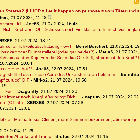
fen Staates? (LIHOP = Let it happen on purpose = vom Täter und 
hert
,
21.07.2024, 11:49
n vorne. kT
-
Joe68
,
21.07.2024, 16:43
n Nicht-Kopf-aber-Ohr-Schusses noch viel kleiner, d.h. noch viel ungla
ERXES
,
21.07.2024, 18:21
 Wahrscheinlichkeitsabschätzung? owT
-
BerndBorchert
,
21.07.2024, 19
osigkeit oder Dummstellerei (oder gar beides?)
-
MausS
,
21.07.2024,
chuss auf den Kopf von der Seite das Ohr trifft, aber nicht den Kopf? I
2.07.2024, 10:04
s gerettet hat?!
-
Joe68
,
22.07.2024, 17:51
rgestellt: dass er diese Aura des Unzerstörbaren bekommt
-
BerndBor
mpf zurück" O.T
-
Mirko2
,
21.07.2024, 19:56
1:19
en. kwT
-
Dragonfly
,
21.07.2024, 21:20
hlt immer noch Krieg! Was bringt Dich ...
-
neptun
,
21.07.2024, 22:02
iden. (OTmL)
-
XERXES
,
22.07.2024, 07:29
.07.2024, 12:01
 letzten Mal hatte sie, Clinton, mehr Stimmen bekommen, aber wenige
2.07.2024, 11:29
erten Attentat auf Trump
-
Brutus
,
22.07.2024, 11:15