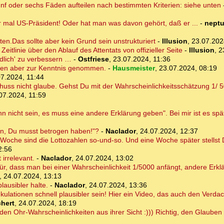
fünf oder sechs Fäden aufteilen nach bestimmten Kriterien: siehe unten
 mal US-Präsident! Oder hat man was davon gehört, daß er ...
-
nept
en.Das sollte aber kein Grund sein unstrukturiert
-
Illusion
,
23.07.202
itlinie über den Ablauf des Attentats von offizieller Seite
-
Illusion
,
2
endlich' zu verbessern …
-
Ostfriese
,
23.07.2024, 11:36
ten aber zur Kenntnis genommen.
-
Hausmeister
,
23.07.2024, 08:19
7.2024, 11:44
uss nicht glaube. Gehst Du mit der Wahrscheinlichkeitsschätzung 1/ 50
07.2024, 11:59
 nicht sein, es muss eine andere Erklärung geben". Bei mir ist es spät
in, Du musst betrogen haben!"?
-
Naclador
,
24.07.2024, 12:37
 Woche sind die Lottozahlen so-und-so. Und eine Woche später stellst Du
2:56
 irrelevant.
-
Naclador
,
24.07.2024, 13:02
ür, dass man bei einer Wahrscheinlichkeit 1/5000 anfängt, andere Erk
,
24.07.2024, 13:13
lausibler halte.
-
Naclador
,
24.07.2024, 13:36
ulationen schnell plausibler sein! Hier ein Video, das auch den Verdach
hert
,
24.07.2024, 18:19
den Ohr-Wahrscheinlichkeiten aus ihrer Sicht :))) Richtig, den Glauben 