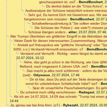
geschauspielert ist. owT
-
BerndBorchert
,
2
Du denkst dabei an die "Crisis Actors", 
Audioanalyse der Schüsse tatsächlich extrem interess
Sehr gut, Du kennst Dich mit Gewehren aus. Mir war
hergekommen sein müssten
-
BerndBorchert
,
22.07.
Schallwellenausbreitung & "Sie sollten wieder Do
Die Schüsse der Polizei (- wie viele?) müssen 
Schüsse klangen anders
-
aliter
,
23.07.2024, 07:46
War Trumps Überleben ein göttlicher Eingriff in die Aktivitäten 
Vielen Dank für diesen interessanten Zusammenhang. Warum 
Anstatt auf Hokuspokus wie "göttliche Vorsehung" oder "Sync
5000, s.o.) Verstand+Vernunft einzusetzen. oT
-
BerndBorche
Verstand und Vernunft - Richtig - wann fängst du damit 
22.07.2024, 15:12
Hehe, das geht ja schon in die Richtung, wie User @Ma
fließend, nach insgesamt 4 Jahren USA. owT
-
BerndBor
Das macht ja alles noch schlimmer - sofern du die Vid
(owt)
-
Odysseus
,
22.07.2024, 17:46
Dir ist klar, dass Du jetzt auf der Seite derjenigen
sonst für unbelehrbare Schlafschafe hälst? owT
-
Ber
Spar dir unsachliche Pauschalwertungen. Es geh
Du scheinst noch völlig verschlossen
-
Radegast
,
22.07.
Als ich am 14.07.2024, 14:09 das schrieb: "Trump hat einen 
14:44
Ja, genau wie bei Anis Amri. (oT)
-
Rybezahl
,
22.07.2024, 15:0