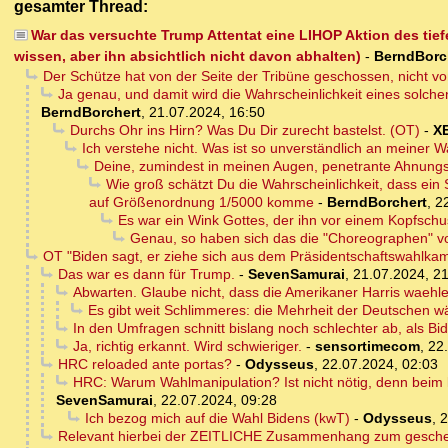
gesamter Thread:
War das versuchte Trump Attentat eine LIHOP Aktion des tie
wissen, aber ihn absichtlich nicht davon abhalten)
-
BerndBorc
Der Schütze hat von der Seite der Tribüne geschossen, nicht vo
Ja genau, und damit wird die Wahrscheinlichkeit eines solche
BerndBorchert
,
21.07.2024, 16:50
Durchs Ohr ins Hirn? Was Du Dir zurecht bastelst. (OT)
-
X
Ich verstehe nicht. Was ist so unverständlich an meiner
Deine, zumindest in meinen Augen, penetrante Ahnungsl
Wie groß schätzt Du die Wahrscheinlichkeit, dass ein S
auf Größenordnung 1/5000 komme
-
BerndBorchert
,
2
Es war ein Wink Gottes, der ihn vor einem Kopfschus
Genau, so haben sich das die "Choreographen" vo
OT "Biden sagt, er ziehe sich aus dem Präsidentschaftswahlka
Das war es dann für Trump.
-
SevenSamurai
,
21.07.2024, 2
Abwarten. Glaube nicht, dass die Amerikaner Harris waehl
Es gibt weit Schlimmeres: die Mehrheit der Deutschen wä
In den Umfragen schnitt bislang noch schlechter ab, als B
Ja, richtig erkannt. Wird schwieriger.
-
sensortimecom
,
22
HRC reloaded ante portas?
-
Odysseus
,
22.07.2024, 02:03
HRC: Warum Wahlmanipulation? Ist nicht nötig, denn beim
SevenSamurai
,
22.07.2024, 09:28
Ich bezog mich auf die Wahl Bidens (kwT)
-
Odysseus
,
2
Relevant hierbei der ZEITLICHE Zusammenhang zum gescheit