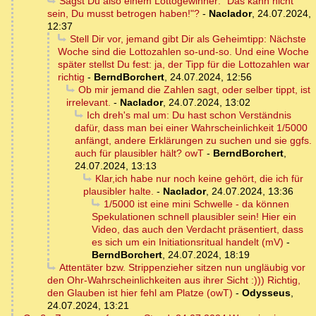
Sagst Du also einem Lottogewinner: "Das kann nicht
sein, Du musst betrogen haben!"?
-
Naclador
,
24.07.2024,
12:37
Stell Dir vor, jemand gibt Dir als Geheimtipp: Nächste
Woche sind die Lottozahlen so-und-so. Und eine Woche
später stellst Du fest: ja, der Tipp für die Lottozahlen war
richtig
-
BerndBorchert
,
24.07.2024, 12:56
Ob mir jemand die Zahlen sagt, oder selber tippt, ist
irrelevant.
-
Naclador
,
24.07.2024, 13:02
Ich dreh's mal um: Du hast schon Verständnis
dafür, dass man bei einer Wahrscheinlichkeit 1/5000
anfängt, andere Erklärungen zu suchen und sie ggfs.
auch für plausibler hält? owT
-
BerndBorchert
,
24.07.2024, 13:13
Klar,ich habe nur noch keine gehört, die ich für
plausibler halte.
-
Naclador
,
24.07.2024, 13:36
1/5000 ist eine mini Schwelle - da können
Spekulationen schnell plausibler sein! Hier ein
Video, das auch den Verdacht präsentiert, dass
es sich um ein Initiationsritual handelt (mV)
-
BerndBorchert
,
24.07.2024, 18:19
Attentäter bzw. Strippenzieher sitzen nun ungläubig vor
den Ohr-Wahrscheinlichkeiten aus ihrer Sicht :))) Richtig,
den Glauben ist hier fehl am Platze (owT)
-
Odysseus
,
24.07.2024, 13:21