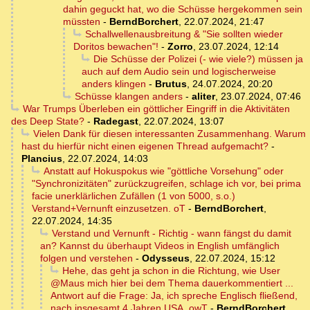
dahin geguckt hat, wo die Schüsse hergekommen sein
müssten
-
BerndBorchert
,
22.07.2024, 21:47
Schallwellenausbreitung & "Sie sollten wieder
Doritos bewachen"!
-
Zorro
,
23.07.2024, 12:14
Die Schüsse der Polizei (- wie viele?) müssen ja
auch auf dem Audio sein und logischerweise
anders klingen
-
Brutus
,
24.07.2024, 20:20
Schüsse klangen anders
-
aliter
,
23.07.2024, 07:46
War Trumps Überleben ein göttlicher Eingriff in die Aktivitäten
des Deep State?
-
Radegast
,
22.07.2024, 13:07
Vielen Dank für diesen interessanten Zusammenhang. Warum
hast du hierfür nicht einen eigenen Thread aufgemacht?
-
Plancius
,
22.07.2024, 14:03
Anstatt auf Hokuspokus wie "göttliche Vorsehung" oder
"Synchronizitäten" zurückzugreifen, schlage ich vor, bei prima
facie unerklärlichen Zufällen (1 von 5000, s.o.)
Verstand+Vernunft einzusetzen. oT
-
BerndBorchert
,
22.07.2024, 14:35
Verstand und Vernunft - Richtig - wann fängst du damit
an? Kannst du überhaupt Videos in English umfänglich
folgen und verstehen
-
Odysseus
,
22.07.2024, 15:12
Hehe, das geht ja schon in die Richtung, wie User
@Maus mich hier bei dem Thema dauerkommentiert ...
Antwort auf die Frage: Ja, ich spreche Englisch fließend,
nach insgesamt 4 Jahren USA. owT
-
BerndBorchert
,