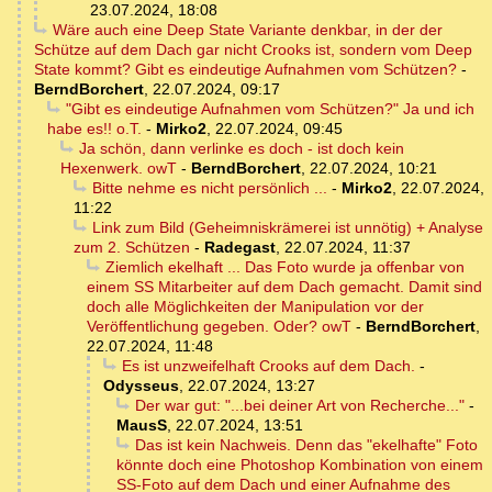
23.07.2024, 18:08
Wäre auch eine Deep State Variante denkbar, in der der
Schütze auf dem Dach gar nicht Crooks ist, sondern vom Deep
State kommt? Gibt es eindeutige Aufnahmen vom Schützen?
-
BerndBorchert
,
22.07.2024, 09:17
"Gibt es eindeutige Aufnahmen vom Schützen?" Ja und ich
habe es!! o.T.
-
Mirko2
,
22.07.2024, 09:45
Ja schön, dann verlinke es doch - ist doch kein
Hexenwerk. owT
-
BerndBorchert
,
22.07.2024, 10:21
Bitte nehme es nicht persönlich ...
-
Mirko2
,
22.07.2024,
11:22
Link zum Bild (Geheimniskrämerei ist unnötig) + Analyse
zum 2. Schützen
-
Radegast
,
22.07.2024, 11:37
Ziemlich ekelhaft ... Das Foto wurde ja offenbar von
einem SS Mitarbeiter auf dem Dach gemacht. Damit sind
doch alle Möglichkeiten der Manipulation vor der
Veröffentlichung gegeben. Oder? owT
-
BerndBorchert
,
22.07.2024, 11:48
Es ist unzweifelhaft Crooks auf dem Dach.
-
Odysseus
,
22.07.2024, 13:27
Der war gut: "...bei deiner Art von Recherche..."
-
MausS
,
22.07.2024, 13:51
Das ist kein Nachweis. Denn das "ekelhafte" Foto
könnte doch eine Photoshop Kombination von einem
SS-Foto auf dem Dach und einer Aufnahme des