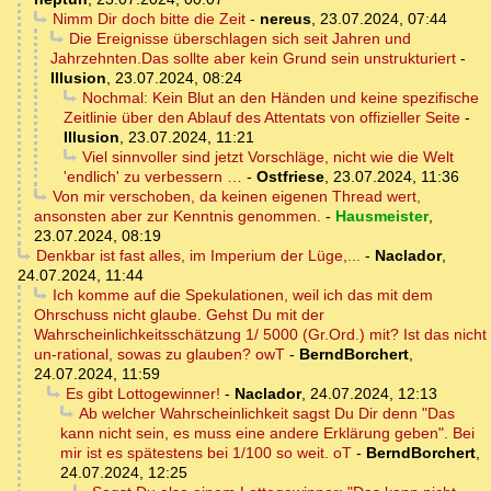
Nimm Dir doch bitte die Zeit
-
nereus
,
23.07.2024, 07:44
Die Ereignisse überschlagen sich seit Jahren und
Jahrzehnten.Das sollte aber kein Grund sein unstrukturiert
-
Illusion
,
23.07.2024, 08:24
Nochmal: Kein Blut an den Händen und keine spezifische
Zeitlinie über den Ablauf des Attentats von offizieller Seite
-
Illusion
,
23.07.2024, 11:21
Viel sinnvoller sind jetzt Vorschläge, nicht wie die Welt
'endlich' zu verbessern …
-
Ostfriese
,
23.07.2024, 11:36
Von mir verschoben, da keinen eigenen Thread wert,
ansonsten aber zur Kenntnis genommen.
-
Hausmeister
,
23.07.2024, 08:19
Denkbar ist fast alles, im Imperium der Lüge,...
-
Naclador
,
24.07.2024, 11:44
Ich komme auf die Spekulationen, weil ich das mit dem
Ohrschuss nicht glaube. Gehst Du mit der
Wahrscheinlichkeitsschätzung 1/ 5000 (Gr.Ord.) mit? Ist das nicht
un-rational, sowas zu glauben? owT
-
BerndBorchert
,
24.07.2024, 11:59
Es gibt Lottogewinner!
-
Naclador
,
24.07.2024, 12:13
Ab welcher Wahrscheinlichkeit sagst Du Dir denn "Das
kann nicht sein, es muss eine andere Erklärung geben". Bei
mir ist es spätestens bei 1/100 so weit. oT
-
BerndBorchert
,
24.07.2024, 12:25