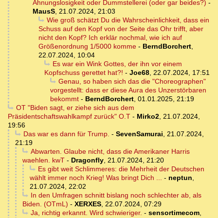
Ahnungslosigkeit oder Dummstellerei (oder gar beides?)
-
MausS
,
21.07.2024, 21:03
Wie groß schätzt Du die Wahrscheinlichkeit, dass ein
Schuss auf den Kopf von der Seite das Ohr trifft, aber
nicht den Kopf? Ich erklär nochmal, wie ich auf
Größenordnung 1/5000 komme
-
BerndBorchert
,
22.07.2024, 10:04
Es war ein Wink Gottes, der ihn vor einem
Kopfschuss gerettet hat?!
-
Joe68
,
22.07.2024, 17:51
Genau, so haben sich das die "Choreographen"
vorgestellt: dass er diese Aura des Unzerstörbaren
bekommt
-
BerndBorchert
,
01.01.2025, 21:19
OT "Biden sagt, er ziehe sich aus dem
Präsidentschaftswahlkampf zurück" O.T
-
Mirko2
,
21.07.2024,
19:56
Das war es dann für Trump.
-
SevenSamurai
,
21.07.2024,
21:19
Abwarten. Glaube nicht, dass die Amerikaner Harris
waehlen. kwT
-
Dragonfly
,
21.07.2024, 21:20
Es gibt weit Schlimmeres: die Mehrheit der Deutschen
wählt immer noch Krieg! Was bringt Dich ...
-
neptun
,
21.07.2024, 22:02
In den Umfragen schnitt bislang noch schlechter ab, als
Biden. (OTmL)
-
XERXES
,
22.07.2024, 07:29
Ja, richtig erkannt. Wird schwieriger.
-
sensortimecom
,