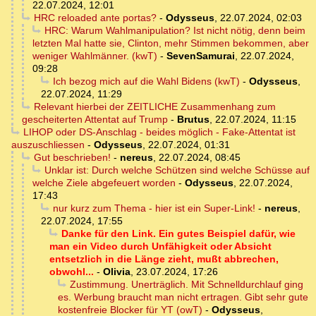
22.07.2024, 12:01
HRC reloaded ante portas?
-
Odysseus
,
22.07.2024, 02:03
HRC: Warum Wahlmanipulation? Ist nicht nötig, denn beim
letzten Mal hatte sie, Clinton, mehr Stimmen bekommen, aber
weniger Wahlmänner. (kwT)
-
SevenSamurai
,
22.07.2024,
09:28
Ich bezog mich auf die Wahl Bidens (kwT)
-
Odysseus
,
22.07.2024, 11:29
Relevant hierbei der ZEITLICHE Zusammenhang zum
gescheiterten Attentat auf Trump
-
Brutus
,
22.07.2024, 11:15
LIHOP oder DS-Anschlag - beides möglich - Fake-Attentat ist
auszuschliessen
-
Odysseus
,
22.07.2024, 01:31
Gut beschrieben!
-
nereus
,
22.07.2024, 08:45
Unklar ist: Durch welche Schützen sind welche Schüsse auf
welche Ziele abgefeuert worden
-
Odysseus
,
22.07.2024,
17:43
nur kurz zum Thema - hier ist ein Super-Link!
-
nereus
,
22.07.2024, 17:55
Danke für den Link. Ein gutes Beispiel dafür, wie
man ein Video durch Unfähigkeit oder Absicht
entsetzlich in die Länge zieht, mußt abbrechen,
obwohl...
-
Olivia
,
23.07.2024, 17:26
Zustimmung. Unerträglich. Mit Schnelldurchlauf ging
es. Werbung braucht man nicht ertragen. Gibt sehr gute
kostenfreie Blocker für YT (owT)
-
Odysseus
,