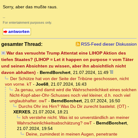
Sorry, aber das mußte raus.
--
For entertainment purposes only.
antworten
gesamter Thread:
RSS-Feed dieser Diskussion
War das versuchte Trump Attentat eine LIHOP Aktion des
tiefen Staates? (LIHOP = Let it happen on purpose = vom Täter
und seinen Absichten zu wissen, aber ihn absichtlich nicht
davon abhalten)
-
BerndBorchert
,
21.07.2024, 11:49
Der Schütze hat von der Seite der Tribüne geschossen, nicht
von vorne. kT
-
Joe68
,
21.07.2024, 16:43
Ja genau, und damit wird die Wahrscheinlichkeit eines solchen
Nicht-Kopf-aber-Ohr-Schusses noch viel kleiner, d.h. noch viel
unglaubhafter. owT
-
BerndBorchert
,
21.07.2024, 16:50
Durchs Ohr ins Hirn? Was Du Dir zurecht bastelst. (OT)
-
XERXES
,
21.07.2024, 18:21
Ich verstehe nicht. Was ist so unverständlich an meiner
Wahrscheinlichkeitsabschätzung? owT
-
BerndBorchert
,
21.07.2024, 19:54
Deine, zumindest in meinen Augen, penetrante