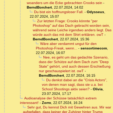
woanders um die Ecke gebrachten Crooks sein
-
BerndBorchert
,
22.07.2024, 14:02
Du bist ein hoffnungsloser Fall.
-
Odysseus
,
22.07.2024, 15:07
Zur letzten Frage: Crooks könnte "per
Photoshop" auf das Dach gebracht worden sein,
während seine Leiche irgendwo anders liegt. Das
würde auch das mit dem Shirt erklären. owT
-
BerndBorchert
,
22.07.2024, 15:36
Wäre aber verdammt ungut für den
Photoshop-Freak, wenn...
-
sensortimecom
,
22.07.2024, 16:07
Nee, es geht um das gedachte Szenario,
dass der Schütze auf dem Dach zum "Deep
State" gehört, und auch dessen Erschießung
nur geschauspielert ist. owT
-
BerndBorchert
,
22.07.2024, 16:15
Du denkst dabei an die "Crisis Actors",
von denen man sagt, dass sie u.a. bei
School Shootings aktiv seien?
-
Olivia
,
23.07.2024, 17:17
Audioanalyse der Schüsse tatsächlich extrem
interessant!
-
Zorro
,
22.07.2024, 16:24
Sehr gut, Du kennst Dich mit Gewehren aus. Mir war
aufgefallen, dass keiner der Zuhörer hinter Trump