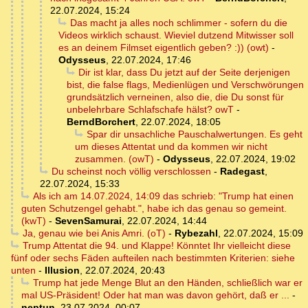
22.07.2024, 15:24
Das macht ja alles noch schlimmer - sofern du die
Videos wirklich schaust. Wieviel dutzend Mitwisser soll
es an deinem Filmset eigentlich geben? :)) (owt)
-
Odysseus
,
22.07.2024, 17:46
Dir ist klar, dass Du jetzt auf der Seite derjenigen
bist, die false flags, Medienlügen und Verschwörungen
grundsätzlich verneinen, also die, die Du sonst für
unbelehrbare Schlafschafe hälst? owT
-
BerndBorchert
,
22.07.2024, 18:05
Spar dir unsachliche Pauschalwertungen. Es geht
um dieses Attentat und da kommen wir nicht
zusammen. (owT)
-
Odysseus
,
22.07.2024, 19:02
Du scheinst noch völlig verschlossen
-
Radegast
,
22.07.2024, 15:33
Als ich am 14.07.2024, 14:09 das schrieb: "Trump hat einen
guten Schutzengel gehabt.", habe ich das genau so gemeint.
(kwT)
-
SevenSamurai
,
22.07.2024, 14:44
Ja, genau wie bei Anis Amri. (oT)
-
Rybezahl
,
22.07.2024, 15:09
Trump Attentat die 94. und Klappe! Könntet Ihr vielleicht diese
fünf oder sechs Fäden aufteilen nach bestimmten Kriterien: siehe
unten
-
Illusion
,
22.07.2024, 20:43
Trump hat jede Menge Blut an den Händen, schließlich war er
mal US-Präsident! Oder hat man was davon gehört, daß er ...
-
neptun
,
23.07.2024, 00:07