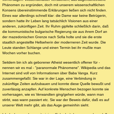
Phänomen zu ergründen, doch mit unserem wissenschaftlichen
Konsens übereinstimmende Erklärungen ließen sich nicht finden.
Eines war allerdings schnell klar: die Dame war keine Betrügerin,
sondern hatte ihr Leben lang tatsächlich Visionen aus einer
anderen, zukünftigen Zeit. Ihr Ruhm gipfelte schließlich darin, daß
die kommunistische bulgarische Regierung sie aus ihrem Dorf an
der mazedonischen Grenze nach Sofia holte und sie die erste
staatlich angestellte Hellseherin der moderneren Zeit wurde. Die
Leute standen Schlange und einen Termin bei ihr mußte man
Wochen vorher buchen.
Seitdem bin ich als geborener Atheist wesentlich offener für -
nennen wir es mal - "paranormale Phänomene". Wikipedia und das
Internet sind voll von Informationen über Baba Vanga. Kurz
zusammengefaßt: Sie war in der Lage, eine Verbindung in
zukünftige Zeiten aufzubauen und konnte diese Quelle bewußt und
zuverlässig anzapfen. Auf konkrete Menschen bezogen konnte sie
vorhersagen, wie es Verwandten ging/gehen würde, wann man
stirbt, was wann passiert etc. Sie war der Beweis dafür, daß es auf
unserer Welt mehr gibt, als das Auge gemeinhin sieht.