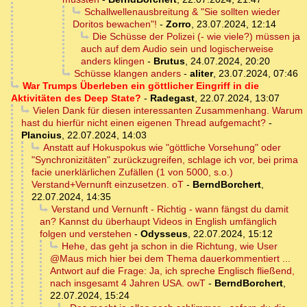
Schallwellenausbreitung & "Sie sollten wieder
Doritos bewachen"!
-
Zorro
,
23.07.2024, 12:14
Die Schüsse der Polizei (- wie viele?) müssen ja
auch auf dem Audio sein und logischerweise
anders klingen
-
Brutus
,
24.07.2024, 20:20
Schüsse klangen anders
-
aliter
,
23.07.2024, 07:46
War Trumps Überleben ein göttlicher Eingriff in die
Aktivitäten des Deep State?
-
Radegast
,
22.07.2024, 13:07
Vielen Dank für diesen interessanten Zusammenhang. Warum
hast du hierfür nicht einen eigenen Thread aufgemacht?
-
Plancius
,
22.07.2024, 14:03
Anstatt auf Hokuspokus wie "göttliche Vorsehung" oder
"Synchronizitäten" zurückzugreifen, schlage ich vor, bei prima
facie unerklärlichen Zufällen (1 von 5000, s.o.)
Verstand+Vernunft einzusetzen. oT
-
BerndBorchert
,
22.07.2024, 14:35
Verstand und Vernunft - Richtig - wann fängst du damit
an? Kannst du überhaupt Videos in English umfänglich
folgen und verstehen
-
Odysseus
,
22.07.2024, 15:12
Hehe, das geht ja schon in die Richtung, wie User
@Maus mich hier bei dem Thema dauerkommentiert ...
Antwort auf die Frage: Ja, ich spreche Englisch fließend,
nach insgesamt 4 Jahren USA. owT
-
BerndBorchert
,
22.07.2024, 15:24