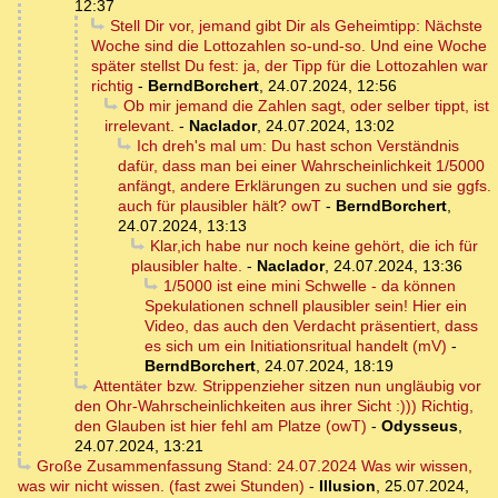
12:37
Stell Dir vor, jemand gibt Dir als Geheimtipp: Nächste
Woche sind die Lottozahlen so-und-so. Und eine Woche
später stellst Du fest: ja, der Tipp für die Lottozahlen war
richtig
-
BerndBorchert
,
24.07.2024, 12:56
Ob mir jemand die Zahlen sagt, oder selber tippt, ist
irrelevant.
-
Naclador
,
24.07.2024, 13:02
Ich dreh's mal um: Du hast schon Verständnis
dafür, dass man bei einer Wahrscheinlichkeit 1/5000
anfängt, andere Erklärungen zu suchen und sie ggfs.
auch für plausibler hält? owT
-
BerndBorchert
,
24.07.2024, 13:13
Klar,ich habe nur noch keine gehört, die ich für
plausibler halte.
-
Naclador
,
24.07.2024, 13:36
1/5000 ist eine mini Schwelle - da können
Spekulationen schnell plausibler sein! Hier ein
Video, das auch den Verdacht präsentiert, dass
es sich um ein Initiationsritual handelt (mV)
-
BerndBorchert
,
24.07.2024, 18:19
Attentäter bzw. Strippenzieher sitzen nun ungläubig vor
den Ohr-Wahrscheinlichkeiten aus ihrer Sicht :))) Richtig,
den Glauben ist hier fehl am Platze (owT)
-
Odysseus
,
24.07.2024, 13:21
Große Zusammenfassung Stand: 24.07.2024 Was wir wissen,
was wir nicht wissen. (fast zwei Stunden)
-
Illusion
,
25.07.2024,