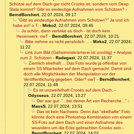
Schütze auf dem Dach gar nicht Crooks ist, sondern vom Deep
State kommt? Gibt es eindeutige Aufnahmen vom Schützen?
-
BerndBorchert
,
22.07.2024, 09:17
"Gibt es eindeutige Aufnahmen vom Schützen?" Ja und ich
habe es!! o.T.
-
Mirko2
,
22.07.2024, 09:45
Ja schön, dann verlinke es doch - ist doch kein
Hexenwerk. owT
-
BerndBorchert
,
22.07.2024, 10:21
Bitte nehme es nicht persönlich ...
-
Mirko2
,
22.07.2024,
11:22
Link zum Bild (Geheimniskrämerei ist unnötig) + Analyse
zum 2. Schützen
-
Radegast
,
22.07.2024, 11:37
Ziemlich ekelhaft ... Das Foto wurde ja offenbar von
einem SS Mitarbeiter auf dem Dach gemacht. Damit sind
doch alle Möglichkeiten der Manipulation vor der
Veröffentlichung gegeben. Oder? owT
-
BerndBorchert
,
22.07.2024, 11:48
Es ist unzweifelhaft Crooks auf dem Dach.
-
Odysseus
,
22.07.2024, 13:27
Der war gut: "...bei deiner Art von Recherche..."
-
MausS
,
22.07.2024, 13:51
Das ist kein Nachweis. Denn das "ekelhafte" Foto
könnte doch eine Photoshop Kombination von einem
SS-Foto auf dem Dach und einer Aufnahme des
woanders um die Ecke gebrachten Crooks sein
-
BerndBorchert
,
22.07.2024, 14:02