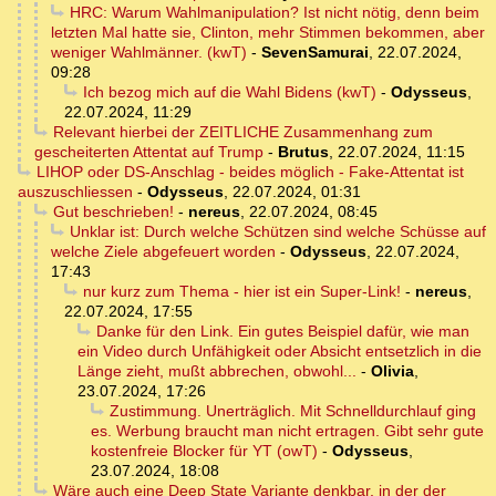
HRC: Warum Wahlmanipulation? Ist nicht nötig, denn beim
letzten Mal hatte sie, Clinton, mehr Stimmen bekommen, aber
weniger Wahlmänner. (kwT)
-
SevenSamurai
,
22.07.2024,
09:28
Ich bezog mich auf die Wahl Bidens (kwT)
-
Odysseus
,
22.07.2024, 11:29
Relevant hierbei der ZEITLICHE Zusammenhang zum
gescheiterten Attentat auf Trump
-
Brutus
,
22.07.2024, 11:15
LIHOP oder DS-Anschlag - beides möglich - Fake-Attentat ist
auszuschliessen
-
Odysseus
,
22.07.2024, 01:31
Gut beschrieben!
-
nereus
,
22.07.2024, 08:45
Unklar ist: Durch welche Schützen sind welche Schüsse auf
welche Ziele abgefeuert worden
-
Odysseus
,
22.07.2024,
17:43
nur kurz zum Thema - hier ist ein Super-Link!
-
nereus
,
22.07.2024, 17:55
Danke für den Link. Ein gutes Beispiel dafür, wie man
ein Video durch Unfähigkeit oder Absicht entsetzlich in die
Länge zieht, mußt abbrechen, obwohl...
-
Olivia
,
23.07.2024, 17:26
Zustimmung. Unerträglich. Mit Schnelldurchlauf ging
es. Werbung braucht man nicht ertragen. Gibt sehr gute
kostenfreie Blocker für YT (owT)
-
Odysseus
,
23.07.2024, 18:08
Wäre auch eine Deep State Variante denkbar, in der der