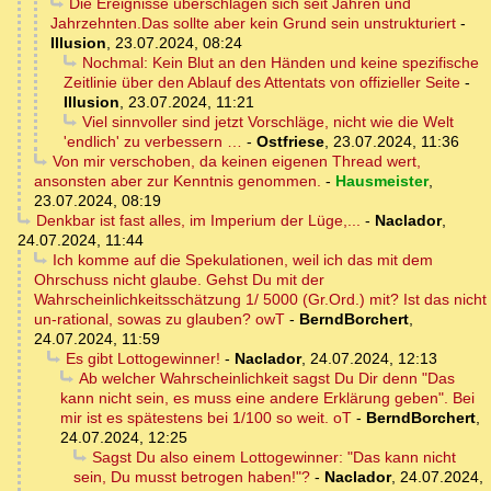
Die Ereignisse überschlagen sich seit Jahren und
Jahrzehnten.Das sollte aber kein Grund sein unstrukturiert
-
Illusion
,
23.07.2024, 08:24
Nochmal: Kein Blut an den Händen und keine spezifische
Zeitlinie über den Ablauf des Attentats von offizieller Seite
-
Illusion
,
23.07.2024, 11:21
Viel sinnvoller sind jetzt Vorschläge, nicht wie die Welt
'endlich' zu verbessern …
-
Ostfriese
,
23.07.2024, 11:36
Von mir verschoben, da keinen eigenen Thread wert,
ansonsten aber zur Kenntnis genommen.
-
Hausmeister
,
23.07.2024, 08:19
Denkbar ist fast alles, im Imperium der Lüge,...
-
Naclador
,
24.07.2024, 11:44
Ich komme auf die Spekulationen, weil ich das mit dem
Ohrschuss nicht glaube. Gehst Du mit der
Wahrscheinlichkeitsschätzung 1/ 5000 (Gr.Ord.) mit? Ist das nicht
un-rational, sowas zu glauben? owT
-
BerndBorchert
,
24.07.2024, 11:59
Es gibt Lottogewinner!
-
Naclador
,
24.07.2024, 12:13
Ab welcher Wahrscheinlichkeit sagst Du Dir denn "Das
kann nicht sein, es muss eine andere Erklärung geben". Bei
mir ist es spätestens bei 1/100 so weit. oT
-
BerndBorchert
,
24.07.2024, 12:25
Sagst Du also einem Lottogewinner: "Das kann nicht
sein, Du musst betrogen haben!"?
-
Naclador
,
24.07.2024,