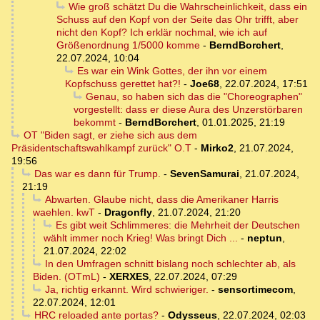
Wie groß schätzt Du die Wahrscheinlichkeit, dass ein
Schuss auf den Kopf von der Seite das Ohr trifft, aber
nicht den Kopf? Ich erklär nochmal, wie ich auf
Größenordnung 1/5000 komme
-
BerndBorchert
,
22.07.2024, 10:04
Es war ein Wink Gottes, der ihn vor einem
Kopfschuss gerettet hat?!
-
Joe68
,
22.07.2024, 17:51
Genau, so haben sich das die "Choreographen"
vorgestellt: dass er diese Aura des Unzerstörbaren
bekommt
-
BerndBorchert
,
01.01.2025, 21:19
OT "Biden sagt, er ziehe sich aus dem
Präsidentschaftswahlkampf zurück" O.T
-
Mirko2
,
21.07.2024,
19:56
Das war es dann für Trump.
-
SevenSamurai
,
21.07.2024,
21:19
Abwarten. Glaube nicht, dass die Amerikaner Harris
waehlen. kwT
-
Dragonfly
,
21.07.2024, 21:20
Es gibt weit Schlimmeres: die Mehrheit der Deutschen
wählt immer noch Krieg! Was bringt Dich ...
-
neptun
,
21.07.2024, 22:02
In den Umfragen schnitt bislang noch schlechter ab, als
Biden. (OTmL)
-
XERXES
,
22.07.2024, 07:29
Ja, richtig erkannt. Wird schwieriger.
-
sensortimecom
,
22.07.2024, 12:01
HRC reloaded ante portas?
-
Odysseus
,
22.07.2024, 02:03