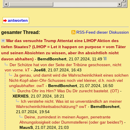
antworten
gesamter Thread:
RSS-Feed dieser Diskussion
War das versuchte Trump Attentat eine LIHOP Aktion des
tiefen Staates? (LIHOP = Let it happen on purpose = vom Täter
und seinen Absichten zu wissen, aber ihn absichtlich nicht
davon abhalten)
-
BerndBorchert
,
21.07.2024, 11:49
Der Schütze hat von der Seite der Tribüne geschossen, nicht
von vorne. kT
-
Joe68
,
21.07.2024, 16:43
Ja genau, und damit wird die Wahrscheinlichkeit eines solchen
Nicht-Kopf-aber-Ohr-Schusses noch viel kleiner, d.h. noch viel
unglaubhafter. owT
-
BerndBorchert
,
21.07.2024, 16:50
Durchs Ohr ins Hirn? Was Du Dir zurecht bastelst. (OT)
-
XERXES
,
21.07.2024, 18:21
Ich verstehe nicht. Was ist so unverständlich an meiner
Wahrscheinlichkeitsabschätzung? owT
-
BerndBorchert
,
21.07.2024, 19:54
Deine, zumindest in meinen Augen, penetrante
Ahnungslosigkeit oder Dummstellerei (oder gar beides?)
-
MausS
,
21.07.2024, 21:03