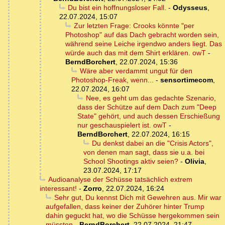
Du bist ein hoffnungsloser Fall.
-
Odysseus
,
22.07.2024, 15:07
Zur letzten Frage: Crooks könnte "per
Photoshop" auf das Dach gebracht worden sein,
während seine Leiche irgendwo anders liegt. Das
würde auch das mit dem Shirt erklären. owT
-
BerndBorchert
,
22.07.2024, 15:36
Wäre aber verdammt ungut für den
Photoshop-Freak, wenn...
-
sensortimecom
,
22.07.2024, 16:07
Nee, es geht um das gedachte Szenario,
dass der Schütze auf dem Dach zum "Deep
State" gehört, und auch dessen Erschießung
nur geschauspielert ist. owT
-
BerndBorchert
,
22.07.2024, 16:15
Du denkst dabei an die "Crisis Actors",
von denen man sagt, dass sie u.a. bei
School Shootings aktiv seien?
-
Olivia
,
23.07.2024, 17:17
Audioanalyse der Schüsse tatsächlich extrem
interessant!
-
Zorro
,
22.07.2024, 16:24
Sehr gut, Du kennst Dich mit Gewehren aus. Mir war
aufgefallen, dass keiner der Zuhörer hinter Trump
dahin geguckt hat, wo die Schüsse hergekommen sein
müssten
-
BerndBorchert
,
22.07.2024, 21:47