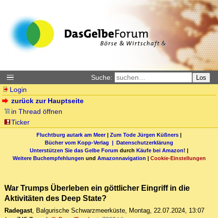
Suche:
Los
Login
zurück zur Hauptseite
in Thread öffnen
Ticker
Fluchtburg autark am Meer
|
Zum Tode Jürgen Küßners
|
Bücher vom Kopp-Verlag |
Datenschutzerklärung
Unterstützen Sie das Gelbe Forum
durch
Käufe bei Amazon
! |
Weitere Buchempfehlungen
und
Amazonnavigation
|
Cookie-Einstellungen
War Trumps Überleben ein göttlicher Eingriff in die
Aktivitäten des Deep State?
Radegast
,
Balgurische Schwarzmeerküste
,
Montag, 22.07.2024, 13:07