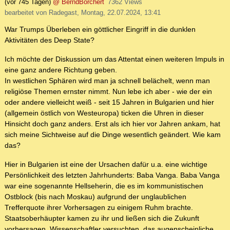
(vor 745 Tagen)
@ BerndBorchert
7362 Views
bearbeitet von Radegast, Montag, 22.07.2024, 13:41
War Trumps Überleben ein göttlicher Eingriff in die dunklen
Aktivitäten des Deep State?
Ich möchte der Diskussion um das Attentat einen weiteren Impuls in
eine ganz andere Richtung geben.
In westlichen Sphären wird man ja schnell belächelt, wenn man
religiöse Themen ernster nimmt. Nun lebe ich aber - wie der ein
oder andere vielleicht weiß - seit 15 Jahren in Bulgarien und hier
(allgemein östlich von Westeuropa) ticken die Uhren in dieser
Hinsicht doch ganz anders. Erst als ich hier vor Jahren ankam, hat
sich meine Sichtweise auf die Dinge wesentlich geändert. Wie kam
das?
Hier in Bulgarien ist eine der Ursachen dafür u.a. eine wichtige
Persönlichkeit des letzten Jahrhunderts: Baba Vanga. Baba Vanga
war eine sogenannte Hellseherin, die es im kommunistischen
Ostblock (bis nach Moskau) aufgrund der unglaublichen
Trefferquote ihrer Vorhersagen zu einigem Ruhm brachte.
Staatsoberhäupter kamen zu ihr und ließen sich die Zukunft
vorhersagen. Wissenschaftler versuchten, das augenscheinliche