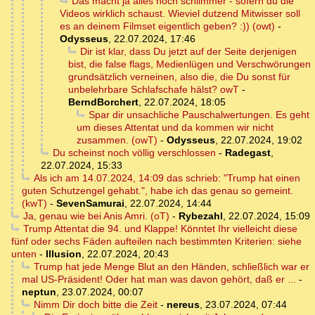
Das macht ja alles noch schlimmer - sofern du die
Videos wirklich schaust. Wieviel dutzend Mitwisser soll
es an deinem Filmset eigentlich geben? :)) (owt)
-
Odysseus
,
22.07.2024, 17:46
Dir ist klar, dass Du jetzt auf der Seite derjenigen
bist, die false flags, Medienlügen und Verschwörungen
grundsätzlich verneinen, also die, die Du sonst für
unbelehrbare Schlafschafe hälst? owT
-
BerndBorchert
,
22.07.2024, 18:05
Spar dir unsachliche Pauschalwertungen. Es geht
um dieses Attentat und da kommen wir nicht
zusammen. (owT)
-
Odysseus
,
22.07.2024, 19:02
Du scheinst noch völlig verschlossen
-
Radegast
,
22.07.2024, 15:33
Als ich am 14.07.2024, 14:09 das schrieb: "Trump hat einen
guten Schutzengel gehabt.", habe ich das genau so gemeint.
(kwT)
-
SevenSamurai
,
22.07.2024, 14:44
Ja, genau wie bei Anis Amri. (oT)
-
Rybezahl
,
22.07.2024, 15:09
Trump Attentat die 94. und Klappe! Könntet Ihr vielleicht diese
fünf oder sechs Fäden aufteilen nach bestimmten Kriterien: siehe
unten
-
Illusion
,
22.07.2024, 20:43
Trump hat jede Menge Blut an den Händen, schließlich war er
mal US-Präsident! Oder hat man was davon gehört, daß er ...
-
neptun
,
23.07.2024, 00:07
Nimm Dir doch bitte die Zeit
-
nereus
,
23.07.2024, 07:44