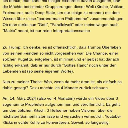
Ich denke, man kann mit einiger Sicherheit davon ausgehen, daß
die Mächte bestimmter Gruppierungen dieser Welt (Kirche, Vatikan,
Freimaurer, auch Deep State, um nur einige zu nennen) mit dem
Wissen über diese "paranormalen Phänomene" zusammenhängen.
Ob man derlei nun "Gott", "Parallelwelt" oder meinetwegen auch
"Matrix" nennt, ist nur reine Interpretationssache.
Zu Trump: Ich denke, es ist offensichtlich, daß Trumps Überleben
von seinen Feinden so nicht vorgesehen war. Die Chance, einer
solchen Kugel zu entgehen, ist minimal und er selbst hat danach
richtig erkannt, daß er nur durch "Gottes Hand" noch unter den
Lebenden ist (so seine eigenen Worte).
Nun zu meiner These: Was, wenn da mehr dran ist, als einfach so
dahin gesagt? Dazu möchte ich 4 Monate zurück schauen.
Am 14. März 2024 (also vor 4 Monaten) wurde ein Video über 3
sogenannte Propheten aufgenommen und veröffentlicht. Es geht
um den üblichen Kitsch, 3 Hellseher haben Visionen über die
nächsten Sonnenfinsternisse und versuchen vermutlich, Youtube-
Klicks in echte Kohle zu konvertieren. Soweit, so langweilig.