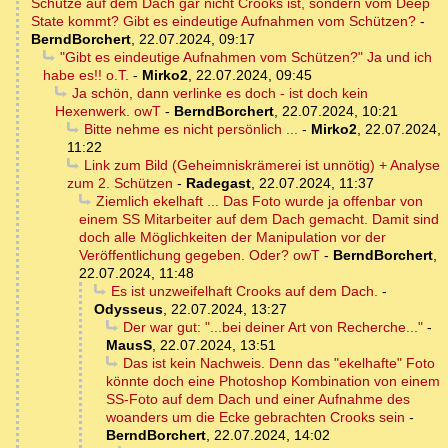
Schütze auf dem Dach gar nicht Crooks ist, sondern vom Deep
State kommt? Gibt es eindeutige Aufnahmen vom Schützen?
-
BerndBorchert
,
22.07.2024, 09:17
"Gibt es eindeutige Aufnahmen vom Schützen?" Ja und ich
habe es!! o.T.
-
Mirko2
,
22.07.2024, 09:45
Ja schön, dann verlinke es doch - ist doch kein
Hexenwerk. owT
-
BerndBorchert
,
22.07.2024, 10:21
Bitte nehme es nicht persönlich ...
-
Mirko2
,
22.07.2024,
11:22
Link zum Bild (Geheimniskrämerei ist unnötig) + Analyse
zum 2. Schützen
-
Radegast
,
22.07.2024, 11:37
Ziemlich ekelhaft ... Das Foto wurde ja offenbar von
einem SS Mitarbeiter auf dem Dach gemacht. Damit sind
doch alle Möglichkeiten der Manipulation vor der
Veröffentlichung gegeben. Oder? owT
-
BerndBorchert
,
22.07.2024, 11:48
Es ist unzweifelhaft Crooks auf dem Dach.
-
Odysseus
,
22.07.2024, 13:27
Der war gut: "...bei deiner Art von Recherche..."
-
MausS
,
22.07.2024, 13:51
Das ist kein Nachweis. Denn das "ekelhafte" Foto
könnte doch eine Photoshop Kombination von einem
SS-Foto auf dem Dach und einer Aufnahme des
woanders um die Ecke gebrachten Crooks sein
-
BerndBorchert
,
22.07.2024, 14:02