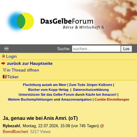
Suche:
Los
Login
zurück zur Hauptseite
in Thread öffnen
Ticker
Fluchtburg autark am Meer
|
Zum Tode Jürgen Küßners
|
Bücher vom Kopp-Verlag |
Datenschutzerklärung
Unterstützen Sie das Gelbe Forum
durch
Käufe bei Amazon
! |
Weitere Buchempfehlungen
und
Amazonnavigation
|
Cookie-Einstellungen
Ja, genau wie bei Anis Amri. (oT)
Rybezahl
,
Montag, 22.07.2024, 15:09
(vor 745 Tagen)
@
BerndBorchert
5217 Views