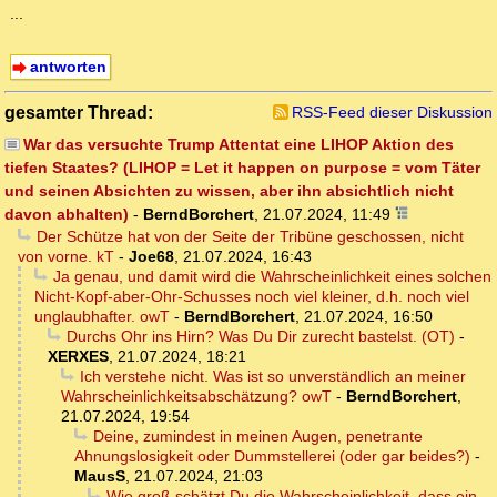
...
antworten
gesamter Thread:
RSS-Feed dieser Diskussion
War das versuchte Trump Attentat eine LIHOP Aktion des
tiefen Staates? (LIHOP = Let it happen on purpose = vom Täter
und seinen Absichten zu wissen, aber ihn absichtlich nicht
davon abhalten)
-
BerndBorchert
,
21.07.2024, 11:49
Der Schütze hat von der Seite der Tribüne geschossen, nicht
von vorne. kT
-
Joe68
,
21.07.2024, 16:43
Ja genau, und damit wird die Wahrscheinlichkeit eines solchen
Nicht-Kopf-aber-Ohr-Schusses noch viel kleiner, d.h. noch viel
unglaubhafter. owT
-
BerndBorchert
,
21.07.2024, 16:50
Durchs Ohr ins Hirn? Was Du Dir zurecht bastelst. (OT)
-
XERXES
,
21.07.2024, 18:21
Ich verstehe nicht. Was ist so unverständlich an meiner
Wahrscheinlichkeitsabschätzung? owT
-
BerndBorchert
,
21.07.2024, 19:54
Deine, zumindest in meinen Augen, penetrante
Ahnungslosigkeit oder Dummstellerei (oder gar beides?)
-
MausS
,
21.07.2024, 21:03
Wie groß schätzt Du die Wahrscheinlichkeit, dass ein