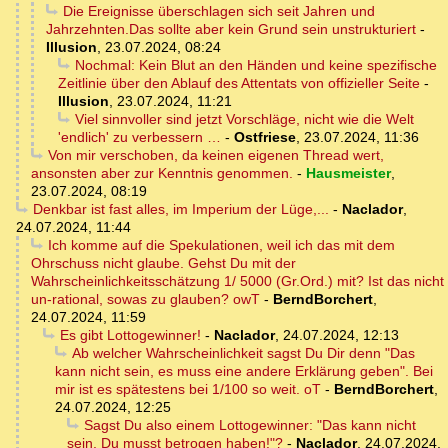
Die Ereignisse überschlagen sich seit Jahren und
Jahrzehnten.Das sollte aber kein Grund sein unstrukturiert
-
Illusion
,
23.07.2024, 08:24
Nochmal: Kein Blut an den Händen und keine spezifische
Zeitlinie über den Ablauf des Attentats von offizieller Seite
-
Illusion
,
23.07.2024, 11:21
Viel sinnvoller sind jetzt Vorschläge, nicht wie die Welt
'endlich' zu verbessern …
-
Ostfriese
,
23.07.2024, 11:36
Von mir verschoben, da keinen eigenen Thread wert,
ansonsten aber zur Kenntnis genommen.
-
Hausmeister
,
23.07.2024, 08:19
Denkbar ist fast alles, im Imperium der Lüge,...
-
Naclador
,
24.07.2024, 11:44
Ich komme auf die Spekulationen, weil ich das mit dem
Ohrschuss nicht glaube. Gehst Du mit der
Wahrscheinlichkeitsschätzung 1/ 5000 (Gr.Ord.) mit? Ist das nicht
un-rational, sowas zu glauben? owT
-
BerndBorchert
,
24.07.2024, 11:59
Es gibt Lottogewinner!
-
Naclador
,
24.07.2024, 12:13
Ab welcher Wahrscheinlichkeit sagst Du Dir denn "Das
kann nicht sein, es muss eine andere Erklärung geben". Bei
mir ist es spätestens bei 1/100 so weit. oT
-
BerndBorchert
,
24.07.2024, 12:25
Sagst Du also einem Lottogewinner: "Das kann nicht
sein, Du musst betrogen haben!"?
-
Naclador
,
24.07.2024,