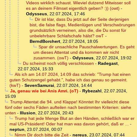
Videos wirklich schaust. Wieviel dutzend Mitwisser soll
es an deinem Filmset eigentlich geben? :)) (owt)
-
Odysseus
,
22.07.2024, 17:46
Dir ist klar, dass Du jetzt auf der Seite derjenigen
bist, die false flags, Medienlügen und Verschwörungen
grundsätzlich verneinen, also die, die Du sonst für
unbelehrbare Schlafschafe hälst? owT
-
BerndBorchert
,
22.07.2024, 18:05
Spar dir unsachliche Pauschalwertungen. Es geht
um dieses Attentat und da kommen wir nicht
zusammen. (owT)
-
Odysseus
,
22.07.2024, 19:02
Du scheinst noch völlig verschlossen
-
Radegast
,
22.07.2024, 15:33
Als ich am 14.07.2024, 14:09 das schrieb: "Trump hat einen
guten Schutzengel gehabt.", habe ich das genau so gemeint.
(kwT)
-
SevenSamurai
,
22.07.2024, 14:44
Ja, genau wie bei Anis Amri. (oT)
-
Rybezahl
,
22.07.2024,
15:09
Trump Attentat die 94. und Klappe! Könntet Ihr vielleicht diese
fünf oder sechs Fäden aufteilen nach bestimmten Kriterien: siehe
unten
-
Illusion
,
22.07.2024, 20:43
Trump hat jede Menge Blut an den Händen, schließlich war er
mal US-Präsident! Oder hat man was davon gehört, daß er ...
-
neptun
,
23.07.2024, 00:07
Nimm Dir doch bitte die Zeit
-
nereus
,
23.07.2024, 07:44