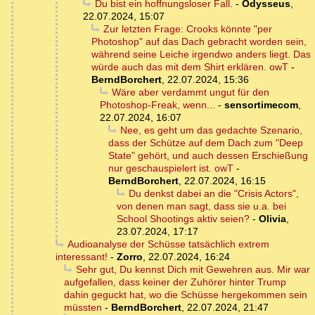
Du bist ein hoffnungsloser Fall.
-
Odysseus
,
22.07.2024, 15:07
Zur letzten Frage: Crooks könnte "per
Photoshop" auf das Dach gebracht worden sein,
während seine Leiche irgendwo anders liegt. Das
würde auch das mit dem Shirt erklären. owT
-
BerndBorchert
,
22.07.2024, 15:36
Wäre aber verdammt ungut für den
Photoshop-Freak, wenn...
-
sensortimecom
,
22.07.2024, 16:07
Nee, es geht um das gedachte Szenario,
dass der Schütze auf dem Dach zum "Deep
State" gehört, und auch dessen Erschießung
nur geschauspielert ist. owT
-
BerndBorchert
,
22.07.2024, 16:15
Du denkst dabei an die "Crisis Actors",
von denen man sagt, dass sie u.a. bei
School Shootings aktiv seien?
-
Olivia
,
23.07.2024, 17:17
Audioanalyse der Schüsse tatsächlich extrem
interessant!
-
Zorro
,
22.07.2024, 16:24
Sehr gut, Du kennst Dich mit Gewehren aus. Mir war
aufgefallen, dass keiner der Zuhörer hinter Trump
dahin geguckt hat, wo die Schüsse hergekommen sein
müssten
-
BerndBorchert
,
22.07.2024, 21:47