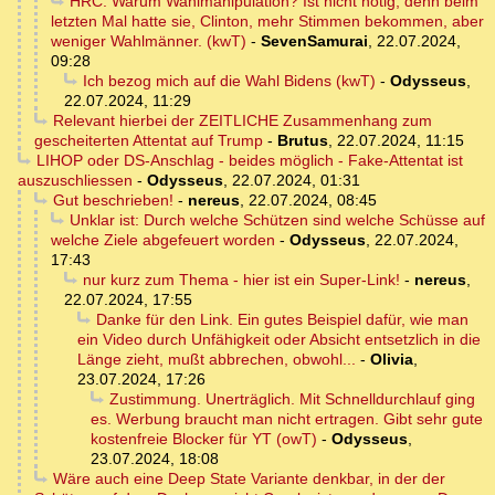
HRC: Warum Wahlmanipulation? Ist nicht nötig, denn beim
letzten Mal hatte sie, Clinton, mehr Stimmen bekommen, aber
weniger Wahlmänner. (kwT)
-
SevenSamurai
,
22.07.2024,
09:28
Ich bezog mich auf die Wahl Bidens (kwT)
-
Odysseus
,
22.07.2024, 11:29
Relevant hierbei der ZEITLICHE Zusammenhang zum
gescheiterten Attentat auf Trump
-
Brutus
,
22.07.2024, 11:15
LIHOP oder DS-Anschlag - beides möglich - Fake-Attentat ist
auszuschliessen
-
Odysseus
,
22.07.2024, 01:31
Gut beschrieben!
-
nereus
,
22.07.2024, 08:45
Unklar ist: Durch welche Schützen sind welche Schüsse auf
welche Ziele abgefeuert worden
-
Odysseus
,
22.07.2024,
17:43
nur kurz zum Thema - hier ist ein Super-Link!
-
nereus
,
22.07.2024, 17:55
Danke für den Link. Ein gutes Beispiel dafür, wie man
ein Video durch Unfähigkeit oder Absicht entsetzlich in die
Länge zieht, mußt abbrechen, obwohl...
-
Olivia
,
23.07.2024, 17:26
Zustimmung. Unerträglich. Mit Schnelldurchlauf ging
es. Werbung braucht man nicht ertragen. Gibt sehr gute
kostenfreie Blocker für YT (owT)
-
Odysseus
,
23.07.2024, 18:08
Wäre auch eine Deep State Variante denkbar, in der der