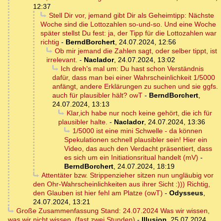
12:37
Stell Dir vor, jemand gibt Dir als Geheimtipp: Nächste
Woche sind die Lottozahlen so-und-so. Und eine Woche
später stellst Du fest: ja, der Tipp für die Lottozahlen war
richtig
-
BerndBorchert
,
24.07.2024, 12:56
Ob mir jemand die Zahlen sagt, oder selber tippt, ist
irrelevant.
-
Naclador
,
24.07.2024, 13:02
Ich dreh's mal um: Du hast schon Verständnis
dafür, dass man bei einer Wahrscheinlichkeit 1/5000
anfängt, andere Erklärungen zu suchen und sie ggfs.
auch für plausibler hält? owT
-
BerndBorchert
,
24.07.2024, 13:13
Klar,ich habe nur noch keine gehört, die ich für
plausibler halte.
-
Naclador
,
24.07.2024, 13:36
1/5000 ist eine mini Schwelle - da können
Spekulationen schnell plausibler sein! Hier ein
Video, das auch den Verdacht präsentiert, dass
es sich um ein Initiationsritual handelt (mV)
-
BerndBorchert
,
24.07.2024, 18:19
Attentäter bzw. Strippenzieher sitzen nun ungläubig vor
den Ohr-Wahrscheinlichkeiten aus ihrer Sicht :))) Richtig,
den Glauben ist hier fehl am Platze (owT)
-
Odysseus
,
24.07.2024, 13:21
Große Zusammenfassung Stand: 24.07.2024 Was wir wissen,
was wir nicht wissen. (fast zwei Stunden)
-
Illusion
,
25.07.2024,