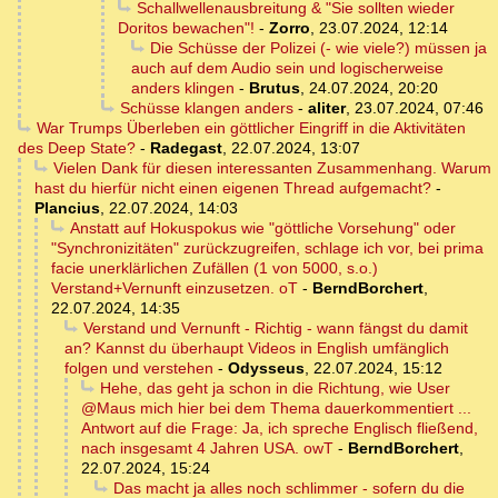
Schallwellenausbreitung & "Sie sollten wieder
Doritos bewachen"!
-
Zorro
,
23.07.2024, 12:14
Die Schüsse der Polizei (- wie viele?) müssen ja
auch auf dem Audio sein und logischerweise
anders klingen
-
Brutus
,
24.07.2024, 20:20
Schüsse klangen anders
-
aliter
,
23.07.2024, 07:46
War Trumps Überleben ein göttlicher Eingriff in die Aktivitäten
des Deep State?
-
Radegast
,
22.07.2024, 13:07
Vielen Dank für diesen interessanten Zusammenhang. Warum
hast du hierfür nicht einen eigenen Thread aufgemacht?
-
Plancius
,
22.07.2024, 14:03
Anstatt auf Hokuspokus wie "göttliche Vorsehung" oder
"Synchronizitäten" zurückzugreifen, schlage ich vor, bei prima
facie unerklärlichen Zufällen (1 von 5000, s.o.)
Verstand+Vernunft einzusetzen. oT
-
BerndBorchert
,
22.07.2024, 14:35
Verstand und Vernunft - Richtig - wann fängst du damit
an? Kannst du überhaupt Videos in English umfänglich
folgen und verstehen
-
Odysseus
,
22.07.2024, 15:12
Hehe, das geht ja schon in die Richtung, wie User
@Maus mich hier bei dem Thema dauerkommentiert ...
Antwort auf die Frage: Ja, ich spreche Englisch fließend,
nach insgesamt 4 Jahren USA. owT
-
BerndBorchert
,
22.07.2024, 15:24
Das macht ja alles noch schlimmer - sofern du die