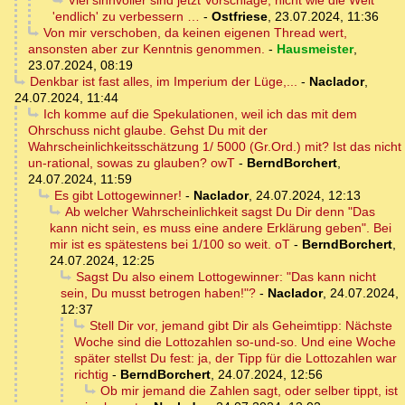
Viel sinnvoller sind jetzt Vorschläge, nicht wie die Welt
'endlich' zu verbessern …
-
Ostfriese
,
23.07.2024, 11:36
Von mir verschoben, da keinen eigenen Thread wert,
ansonsten aber zur Kenntnis genommen.
-
Hausmeister
,
23.07.2024, 08:19
Denkbar ist fast alles, im Imperium der Lüge,...
-
Naclador
,
24.07.2024, 11:44
Ich komme auf die Spekulationen, weil ich das mit dem
Ohrschuss nicht glaube. Gehst Du mit der
Wahrscheinlichkeitsschätzung 1/ 5000 (Gr.Ord.) mit? Ist das nicht
un-rational, sowas zu glauben? owT
-
BerndBorchert
,
24.07.2024, 11:59
Es gibt Lottogewinner!
-
Naclador
,
24.07.2024, 12:13
Ab welcher Wahrscheinlichkeit sagst Du Dir denn "Das
kann nicht sein, es muss eine andere Erklärung geben". Bei
mir ist es spätestens bei 1/100 so weit. oT
-
BerndBorchert
,
24.07.2024, 12:25
Sagst Du also einem Lottogewinner: "Das kann nicht
sein, Du musst betrogen haben!"?
-
Naclador
,
24.07.2024,
12:37
Stell Dir vor, jemand gibt Dir als Geheimtipp: Nächste
Woche sind die Lottozahlen so-und-so. Und eine Woche
später stellst Du fest: ja, der Tipp für die Lottozahlen war
richtig
-
BerndBorchert
,
24.07.2024, 12:56
Ob mir jemand die Zahlen sagt, oder selber tippt, ist