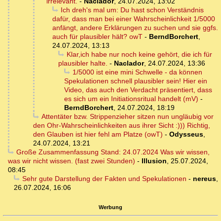
irrelevant.
-
Naclador
,
24.07.2024, 13:02
Ich dreh's mal um: Du hast schon Verständnis
dafür, dass man bei einer Wahrscheinlichkeit 1/5000
anfängt, andere Erklärungen zu suchen und sie ggfs.
auch für plausibler hält? owT
-
BerndBorchert
,
24.07.2024, 13:13
Klar,ich habe nur noch keine gehört, die ich für
plausibler halte.
-
Naclador
,
24.07.2024, 13:36
1/5000 ist eine mini Schwelle - da können
Spekulationen schnell plausibler sein! Hier ein
Video, das auch den Verdacht präsentiert, dass
es sich um ein Initiationsritual handelt (mV)
-
BerndBorchert
,
24.07.2024, 18:19
Attentäter bzw. Strippenzieher sitzen nun ungläubig vor
den Ohr-Wahrscheinlichkeiten aus ihrer Sicht :))) Richtig,
den Glauben ist hier fehl am Platze (owT)
-
Odysseus
,
24.07.2024, 13:21
Große Zusammenfassung Stand: 24.07.2024 Was wir wissen,
was wir nicht wissen. (fast zwei Stunden)
-
Illusion
,
25.07.2024,
08:45
Sehr gute Darstellung der Fakten und Spekulationen
-
nereus
,
26.07.2024, 16:06
Werbung