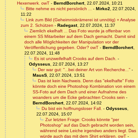
Hexenwerk. owT
-
BerndBorchert
,
22.07.2024, 10:21
Bitte nehme es nicht persönlich ...
-
Mirko2
,
22.07.2024,
11:22
Link zum Bild (Geheimniskrämerei ist unnötig) + Analyse
zum 2. Schützen
-
Radegast
,
22.07.2024, 11:37
Ziemlich ekelhaft ... Das Foto wurde ja offenbar von
einem SS Mitarbeiter auf dem Dach gemacht. Damit sind
doch alle Möglichkeiten der Manipulation vor der
Veröffentlichung gegeben. Oder? owT
-
BerndBorchert
,
22.07.2024, 11:48
Es ist unzweifelhaft Crooks auf dem Dach.
-
Odysseus
,
22.07.2024, 13:27
Der war gut: "...bei deiner Art von Recherche..."
-
MausS
,
22.07.2024, 13:51
Das ist kein Nachweis. Denn das "ekelhafte" Foto
könnte doch eine Photoshop Kombination von einem
SS-Foto auf dem Dach und einer Aufnahme des
woanders um die Ecke gebrachten Crooks sein
-
BerndBorchert
,
22.07.2024, 14:02
Du bist ein hoffnungsloser Fall.
-
Odysseus
,
22.07.2024, 15:07
Zur letzten Frage: Crooks könnte "per
Photoshop" auf das Dach gebracht worden sein,
während seine Leiche irgendwo anders liegt. Das
würde auch das mit dem Shirt erklären. owT
-