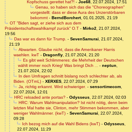
Kopfschuss gerettet hat?!
-
Joe68
,
22.07.2024, 17:51
Genau, so haben sich das die "Choreographen"
vorgestellt: dass er diese Aura des Unzerstörbaren
bekommt
-
BerndBorchert
,
01.01.2025, 21:19
OT "Biden sagt, er ziehe sich aus dem
Präsidentschaftswahlkampf zurück" O.T
-
Mirko2
,
21.07.2024,
19:56
Das war es dann für Trump.
-
SevenSamurai
,
21.07.2024,
21:19
Abwarten. Glaube nicht, dass die Amerikaner Harris
waehlen. kwT
-
Dragonfly
,
21.07.2024, 21:20
Es gibt weit Schlimmeres: die Mehrheit der Deutschen
wählt immer noch Krieg! Was bringt Dich ...
-
neptun
,
21.07.2024, 22:02
In den Umfragen schnitt bislang noch schlechter ab, als
Biden. (OTmL)
-
XERXES
,
22.07.2024, 07:29
Ja, richtig erkannt. Wird schwieriger.
-
sensortimecom
,
22.07.2024, 12:01
HRC reloaded ante portas?
-
Odysseus
,
22.07.2024, 02:03
HRC: Warum Wahlmanipulation? Ist nicht nötig, denn beim
letzten Mal hatte sie, Clinton, mehr Stimmen bekommen, aber
weniger Wahlmänner. (kwT)
-
SevenSamurai
,
22.07.2024,
09:28
Ich bezog mich auf die Wahl Bidens (kwT)
-
Odysseus
,
22.07.2024, 11:29