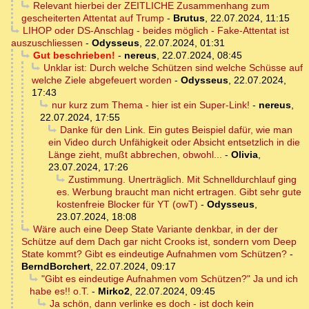
Relevant hierbei der ZEITLICHE Zusammenhang zum
gescheiterten Attentat auf Trump
-
Brutus
,
22.07.2024, 11:15
LIHOP oder DS-Anschlag - beides möglich - Fake-Attentat ist
auszuschliessen
-
Odysseus
,
22.07.2024, 01:31
Gut beschrieben!
-
nereus
,
22.07.2024, 08:45
Unklar ist: Durch welche Schützen sind welche Schüsse auf
welche Ziele abgefeuert worden
-
Odysseus
,
22.07.2024,
17:43
nur kurz zum Thema - hier ist ein Super-Link!
-
nereus
,
22.07.2024, 17:55
Danke für den Link. Ein gutes Beispiel dafür, wie man
ein Video durch Unfähigkeit oder Absicht entsetzlich in die
Länge zieht, mußt abbrechen, obwohl...
-
Olivia
,
23.07.2024, 17:26
Zustimmung. Unerträglich. Mit Schnelldurchlauf ging
es. Werbung braucht man nicht ertragen. Gibt sehr gute
kostenfreie Blocker für YT (owT)
-
Odysseus
,
23.07.2024, 18:08
Wäre auch eine Deep State Variante denkbar, in der der
Schütze auf dem Dach gar nicht Crooks ist, sondern vom Deep
State kommt? Gibt es eindeutige Aufnahmen vom Schützen?
-
BerndBorchert
,
22.07.2024, 09:17
"Gibt es eindeutige Aufnahmen vom Schützen?" Ja und ich
habe es!! o.T.
-
Mirko2
,
22.07.2024, 09:45
Ja schön, dann verlinke es doch - ist doch kein