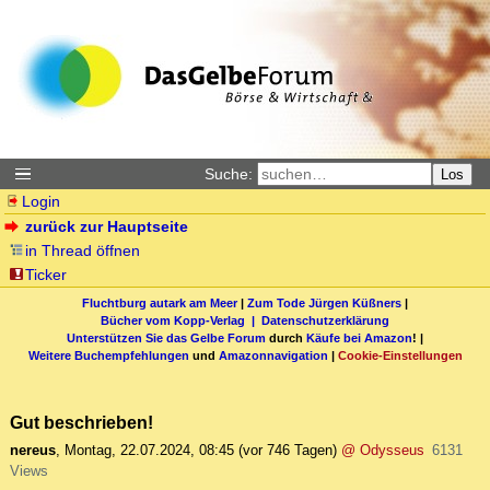
Suche:
Los
Login
zurück zur Hauptseite
in Thread öffnen
Ticker
Fluchtburg autark am Meer
|
Zum Tode Jürgen Küßners
|
Bücher vom Kopp-Verlag |
Datenschutzerklärung
Unterstützen Sie das Gelbe Forum
durch
Käufe bei Amazon
! |
Weitere Buchempfehlungen
und
Amazonnavigation
|
Cookie-Einstellungen
Gut beschrieben!
nereus
,
Montag, 22.07.2024, 08:45
(vor 746 Tagen)
@ Odysseus
6131
Views