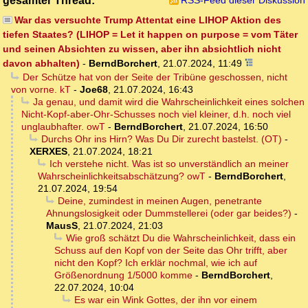
gesamter Thread:
RSS-Feed dieser Diskussion
War das versuchte Trump Attentat eine LIHOP Aktion des
tiefen Staates? (LIHOP = Let it happen on purpose = vom Täter
und seinen Absichten zu wissen, aber ihn absichtlich nicht
davon abhalten)
-
BerndBorchert
,
21.07.2024, 11:49
Der Schütze hat von der Seite der Tribüne geschossen, nicht
von vorne. kT
-
Joe68
,
21.07.2024, 16:43
Ja genau, und damit wird die Wahrscheinlichkeit eines solchen
Nicht-Kopf-aber-Ohr-Schusses noch viel kleiner, d.h. noch viel
unglaubhafter. owT
-
BerndBorchert
,
21.07.2024, 16:50
Durchs Ohr ins Hirn? Was Du Dir zurecht bastelst. (OT)
-
XERXES
,
21.07.2024, 18:21
Ich verstehe nicht. Was ist so unverständlich an meiner
Wahrscheinlichkeitsabschätzung? owT
-
BerndBorchert
,
21.07.2024, 19:54
Deine, zumindest in meinen Augen, penetrante
Ahnungslosigkeit oder Dummstellerei (oder gar beides?)
-
MausS
,
21.07.2024, 21:03
Wie groß schätzt Du die Wahrscheinlichkeit, dass ein
Schuss auf den Kopf von der Seite das Ohr trifft, aber
nicht den Kopf? Ich erklär nochmal, wie ich auf
Größenordnung 1/5000 komme
-
BerndBorchert
,
22.07.2024, 10:04
Es war ein Wink Gottes, der ihn vor einem