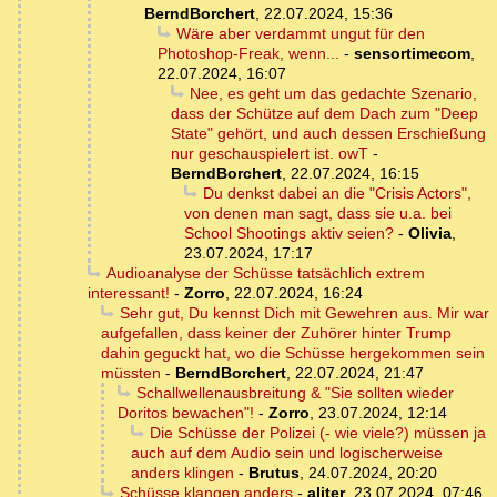
BerndBorchert
,
22.07.2024, 15:36
Wäre aber verdammt ungut für den
Photoshop-Freak, wenn...
-
sensortimecom
,
22.07.2024, 16:07
Nee, es geht um das gedachte Szenario,
dass der Schütze auf dem Dach zum "Deep
State" gehört, und auch dessen Erschießung
nur geschauspielert ist. owT
-
BerndBorchert
,
22.07.2024, 16:15
Du denkst dabei an die "Crisis Actors",
von denen man sagt, dass sie u.a. bei
School Shootings aktiv seien?
-
Olivia
,
23.07.2024, 17:17
Audioanalyse der Schüsse tatsächlich extrem
interessant!
-
Zorro
,
22.07.2024, 16:24
Sehr gut, Du kennst Dich mit Gewehren aus. Mir war
aufgefallen, dass keiner der Zuhörer hinter Trump
dahin geguckt hat, wo die Schüsse hergekommen sein
müssten
-
BerndBorchert
,
22.07.2024, 21:47
Schallwellenausbreitung & "Sie sollten wieder
Doritos bewachen"!
-
Zorro
,
23.07.2024, 12:14
Die Schüsse der Polizei (- wie viele?) müssen ja
auch auf dem Audio sein und logischerweise
anders klingen
-
Brutus
,
24.07.2024, 20:20
Schüsse klangen anders
-
aliter
,
23.07.2024, 07:46