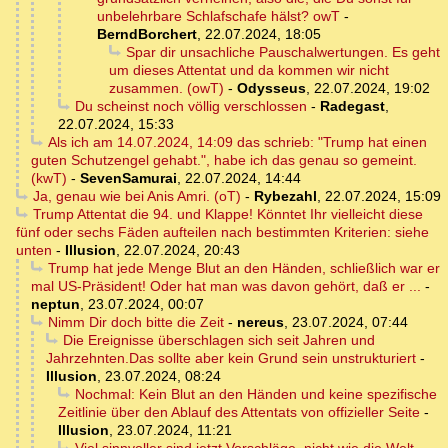
unbelehrbare Schlafschafe hälst? owT
-
BerndBorchert
,
22.07.2024, 18:05
Spar dir unsachliche Pauschalwertungen. Es geht
um dieses Attentat und da kommen wir nicht
zusammen. (owT)
-
Odysseus
,
22.07.2024, 19:02
Du scheinst noch völlig verschlossen
-
Radegast
,
22.07.2024, 15:33
Als ich am 14.07.2024, 14:09 das schrieb: "Trump hat einen
guten Schutzengel gehabt.", habe ich das genau so gemeint.
(kwT)
-
SevenSamurai
,
22.07.2024, 14:44
Ja, genau wie bei Anis Amri. (oT)
-
Rybezahl
,
22.07.2024, 15:09
Trump Attentat die 94. und Klappe! Könntet Ihr vielleicht diese
fünf oder sechs Fäden aufteilen nach bestimmten Kriterien: siehe
unten
-
Illusion
,
22.07.2024, 20:43
Trump hat jede Menge Blut an den Händen, schließlich war er
mal US-Präsident! Oder hat man was davon gehört, daß er ...
-
neptun
,
23.07.2024, 00:07
Nimm Dir doch bitte die Zeit
-
nereus
,
23.07.2024, 07:44
Die Ereignisse überschlagen sich seit Jahren und
Jahrzehnten.Das sollte aber kein Grund sein unstrukturiert
-
Illusion
,
23.07.2024, 08:24
Nochmal: Kein Blut an den Händen und keine spezifische
Zeitlinie über den Ablauf des Attentats von offizieller Seite
-
Illusion
,
23.07.2024, 11:21