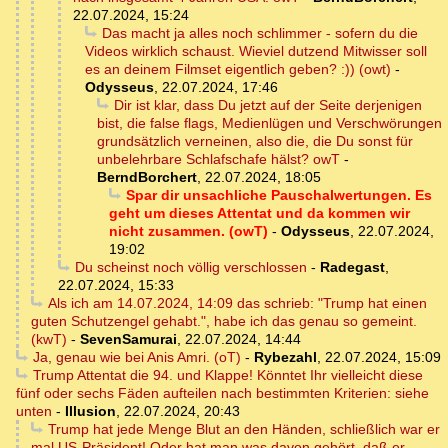
22.07.2024, 15:24
Das macht ja alles noch schlimmer - sofern du die
Videos wirklich schaust. Wieviel dutzend Mitwisser soll
es an deinem Filmset eigentlich geben? :)) (owt)
-
Odysseus
,
22.07.2024, 17:46
Dir ist klar, dass Du jetzt auf der Seite derjenigen
bist, die false flags, Medienlügen und Verschwörungen
grundsätzlich verneinen, also die, die Du sonst für
unbelehrbare Schlafschafe hälst? owT
-
BerndBorchert
,
22.07.2024, 18:05
Spar dir unsachliche Pauschalwertungen. Es
geht um dieses Attentat und da kommen wir
nicht zusammen. (owT)
-
Odysseus
,
22.07.2024,
19:02
Du scheinst noch völlig verschlossen
-
Radegast
,
22.07.2024, 15:33
Als ich am 14.07.2024, 14:09 das schrieb: "Trump hat einen
guten Schutzengel gehabt.", habe ich das genau so gemeint.
(kwT)
-
SevenSamurai
,
22.07.2024, 14:44
Ja, genau wie bei Anis Amri. (oT)
-
Rybezahl
,
22.07.2024, 15:09
Trump Attentat die 94. und Klappe! Könntet Ihr vielleicht diese
fünf oder sechs Fäden aufteilen nach bestimmten Kriterien: siehe
unten
-
Illusion
,
22.07.2024, 20:43
Trump hat jede Menge Blut an den Händen, schließlich war er
mal US-Präsident! Oder hat man was davon gehört, daß er ...
-