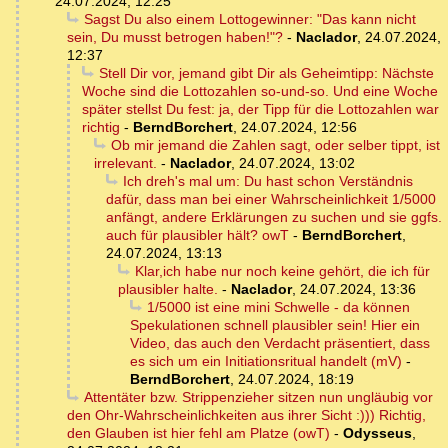
24.07.2024, 12:25
Sagst Du also einem Lottogewinner: "Das kann nicht
sein, Du musst betrogen haben!"?
-
Naclador
,
24.07.2024,
12:37
Stell Dir vor, jemand gibt Dir als Geheimtipp: Nächste
Woche sind die Lottozahlen so-und-so. Und eine Woche
später stellst Du fest: ja, der Tipp für die Lottozahlen war
richtig
-
BerndBorchert
,
24.07.2024, 12:56
Ob mir jemand die Zahlen sagt, oder selber tippt, ist
irrelevant.
-
Naclador
,
24.07.2024, 13:02
Ich dreh's mal um: Du hast schon Verständnis
dafür, dass man bei einer Wahrscheinlichkeit 1/5000
anfängt, andere Erklärungen zu suchen und sie ggfs.
auch für plausibler hält? owT
-
BerndBorchert
,
24.07.2024, 13:13
Klar,ich habe nur noch keine gehört, die ich für
plausibler halte.
-
Naclador
,
24.07.2024, 13:36
1/5000 ist eine mini Schwelle - da können
Spekulationen schnell plausibler sein! Hier ein
Video, das auch den Verdacht präsentiert, dass
es sich um ein Initiationsritual handelt (mV)
-
BerndBorchert
,
24.07.2024, 18:19
Attentäter bzw. Strippenzieher sitzen nun ungläubig vor
den Ohr-Wahrscheinlichkeiten aus ihrer Sicht :))) Richtig,
den Glauben ist hier fehl am Platze (owT)
-
Odysseus
,