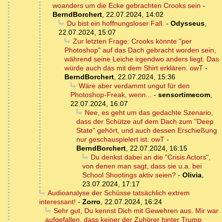
woanders um die Ecke gebrachten Crooks sein
-
BerndBorchert
,
22.07.2024, 14:02
Du bist ein hoffnungsloser Fall.
-
Odysseus
,
22.07.2024, 15:07
Zur letzten Frage: Crooks könnte "per
Photoshop" auf das Dach gebracht worden sein,
während seine Leiche irgendwo anders liegt. Das
würde auch das mit dem Shirt erklären. owT
-
BerndBorchert
,
22.07.2024, 15:36
Wäre aber verdammt ungut für den
Photoshop-Freak, wenn...
-
sensortimecom
,
22.07.2024, 16:07
Nee, es geht um das gedachte Szenario,
dass der Schütze auf dem Dach zum "Deep
State" gehört, und auch dessen Erschießung
nur geschauspielert ist. owT
-
BerndBorchert
,
22.07.2024, 16:15
Du denkst dabei an die "Crisis Actors",
von denen man sagt, dass sie u.a. bei
School Shootings aktiv seien?
-
Olivia
,
23.07.2024, 17:17
Audioanalyse der Schüsse tatsächlich extrem
interessant!
-
Zorro
,
22.07.2024, 16:24
Sehr gut, Du kennst Dich mit Gewehren aus. Mir war
aufgefallen, dass keiner der Zuhörer hinter Trump