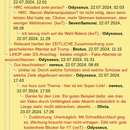
22.07.2024, 12:01
HRC reloaded ante portas?
-
Odysseus
,
22.07.2024, 02:03
HRC: Warum Wahlmanipulation? Ist nicht nötig, denn beim
letzten Mal hatte sie, Clinton, mehr Stimmen bekommen, aber
weniger Wahlmänner. (kwT)
-
SevenSamurai
,
22.07.2024,
09:28
Ich bezog mich auf die Wahl Bidens (kwT)
-
Odysseus
,
22.07.2024, 11:29
Relevant hierbei der ZEITLICHE Zusammenhang zum
gescheiterten Attentat auf Trump
-
Brutus
,
22.07.2024, 11:15
LIHOP oder DS-Anschlag - beides möglich - Fake-Attentat ist
auszuschliessen
-
Odysseus
,
22.07.2024, 01:31
Gut beschrieben!
-
nereus
,
22.07.2024, 08:45
Unklar ist: Durch welche Schützen sind welche Schüsse auf
welche Ziele abgefeuert worden
-
Odysseus
,
22.07.2024,
17:43
nur kurz zum Thema - hier ist ein Super-Link!
-
nereus
,
22.07.2024, 17:55
Danke für den Link. Ein gutes Beispiel dafür, wie man
ein Video durch Unfähigkeit oder Absicht entsetzlich in die
Länge zieht, mußt abbrechen, obwohl...
-
Olivia
,
23.07.2024, 17:26
Zustimmung. Unerträglich. Mit Schnelldurchlauf ging
es. Werbung braucht man nicht ertragen. Gibt sehr gute
kostenfreie Blocker für YT (owT)
-
Odysseus
,