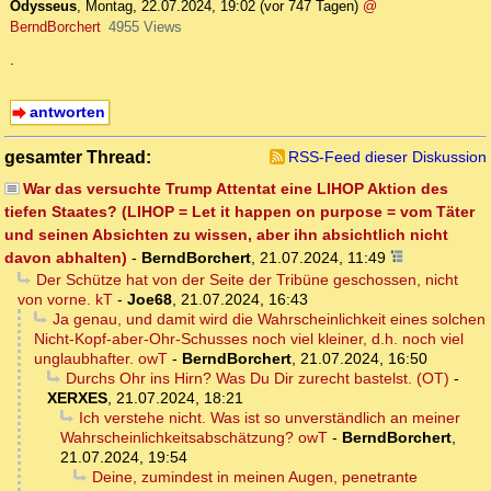
Odysseus
,
Montag, 22.07.2024, 19:02
(vor 747 Tagen)
@
BerndBorchert
4955 Views
.
antworten
gesamter Thread:
RSS-Feed dieser Diskussion
War das versuchte Trump Attentat eine LIHOP Aktion des
tiefen Staates? (LIHOP = Let it happen on purpose = vom Täter
und seinen Absichten zu wissen, aber ihn absichtlich nicht
davon abhalten)
-
BerndBorchert
,
21.07.2024, 11:49
Der Schütze hat von der Seite der Tribüne geschossen, nicht
von vorne. kT
-
Joe68
,
21.07.2024, 16:43
Ja genau, und damit wird die Wahrscheinlichkeit eines solchen
Nicht-Kopf-aber-Ohr-Schusses noch viel kleiner, d.h. noch viel
unglaubhafter. owT
-
BerndBorchert
,
21.07.2024, 16:50
Durchs Ohr ins Hirn? Was Du Dir zurecht bastelst. (OT)
-
XERXES
,
21.07.2024, 18:21
Ich verstehe nicht. Was ist so unverständlich an meiner
Wahrscheinlichkeitsabschätzung? owT
-
BerndBorchert
,
21.07.2024, 19:54
Deine, zumindest in meinen Augen, penetrante