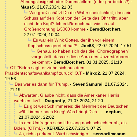
Ahnungslosigkeit oder Dummstellerei (oder gar beides?)
-
MausS
,
21.07.2024, 21:03
Wie groß schätzt Du die Wahrscheinlichkeit, dass ein
Schuss auf den Kopf von der Seite das Ohr trifft, aber
nicht den Kopf? Ich erklär nochmal, wie ich auf
Größenordnung 1/5000 komme
-
BerndBorchert
,
22.07.2024, 10:04
Es war ein Wink Gottes, der ihn vor einem
Kopfschuss gerettet hat?!
-
Joe68
,
22.07.2024, 17:51
Genau, so haben sich das die "Choreographen"
vorgestellt: dass er diese Aura des Unzerstörbaren
bekommt
-
BerndBorchert
,
01.01.2025, 21:19
OT "Biden sagt, er ziehe sich aus dem
Präsidentschaftswahlkampf zurück" O.T
-
Mirko2
,
21.07.2024,
19:56
Das war es dann für Trump.
-
SevenSamurai
,
21.07.2024,
21:19
Abwarten. Glaube nicht, dass die Amerikaner Harris
waehlen. kwT
-
Dragonfly
,
21.07.2024, 21:20
Es gibt weit Schlimmeres: die Mehrheit der Deutschen
wählt immer noch Krieg! Was bringt Dich ...
-
neptun
,
21.07.2024, 22:02
In den Umfragen schnitt bislang noch schlechter ab, als
Biden. (OTmL)
-
XERXES
,
22.07.2024, 07:29
Ja, richtig erkannt. Wird schwieriger.
-
sensortimecom
,