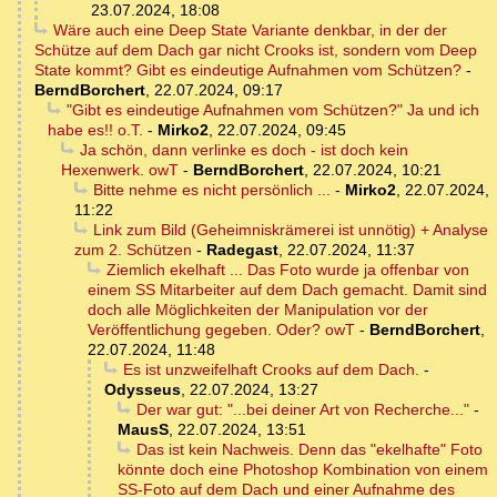
23.07.2024, 18:08
Wäre auch eine Deep State Variante denkbar, in der der
Schütze auf dem Dach gar nicht Crooks ist, sondern vom Deep
State kommt? Gibt es eindeutige Aufnahmen vom Schützen?
-
BerndBorchert
,
22.07.2024, 09:17
"Gibt es eindeutige Aufnahmen vom Schützen?" Ja und ich
habe es!! o.T.
-
Mirko2
,
22.07.2024, 09:45
Ja schön, dann verlinke es doch - ist doch kein
Hexenwerk. owT
-
BerndBorchert
,
22.07.2024, 10:21
Bitte nehme es nicht persönlich ...
-
Mirko2
,
22.07.2024,
11:22
Link zum Bild (Geheimniskrämerei ist unnötig) + Analyse
zum 2. Schützen
-
Radegast
,
22.07.2024, 11:37
Ziemlich ekelhaft ... Das Foto wurde ja offenbar von
einem SS Mitarbeiter auf dem Dach gemacht. Damit sind
doch alle Möglichkeiten der Manipulation vor der
Veröffentlichung gegeben. Oder? owT
-
BerndBorchert
,
22.07.2024, 11:48
Es ist unzweifelhaft Crooks auf dem Dach.
-
Odysseus
,
22.07.2024, 13:27
Der war gut: "...bei deiner Art von Recherche..."
-
MausS
,
22.07.2024, 13:51
Das ist kein Nachweis. Denn das "ekelhafte" Foto
könnte doch eine Photoshop Kombination von einem
SS-Foto auf dem Dach und einer Aufnahme des