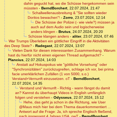
dahin geguckt hat, wo die Schüsse hergekommen sein
müssten
-
BerndBorchert
,
22.07.2024, 21:47
Schallwellenausbreitung & "Sie sollten wieder
Doritos bewachen"!
-
Zorro
,
23.07.2024, 12:14
Die Schüsse der Polizei (- wie viele?) müssen ja
auch auf dem Audio sein und logischerweise
anders klingen
-
Brutus
,
24.07.2024, 20:20
Schüsse klangen anders
-
aliter
,
23.07.2024, 07:46
War Trumps Überleben ein göttlicher Eingriff in die Aktivitäten
des Deep State?
-
Radegast
,
22.07.2024, 13:07
Vielen Dank für diesen interessanten Zusammenhang. Warum
hast du hierfür nicht einen eigenen Thread aufgemacht?
-
Plancius
,
22.07.2024, 14:03
Anstatt auf Hokuspokus wie "göttliche Vorsehung" oder
"Synchronizitäten" zurückzugreifen, schlage ich vor, bei prima
facie unerklärlichen Zufällen (1 von 5000, s.o.)
Verstand+Vernunft einzusetzen. oT
-
BerndBorchert
,
22.07.2024, 14:35
Verstand und Vernunft - Richtig - wann fängst du damit
an? Kannst du überhaupt Videos in English umfänglich
folgen und verstehen
-
Odysseus
,
22.07.2024, 15:12
Hehe, das geht ja schon in die Richtung, wie User
@Maus mich hier bei dem Thema dauerkommentiert ...
Antwort auf die Frage: Ja, ich spreche Englisch fließend,
nach insgesamt 4 Jahren USA. owT
-
BerndBorchert
,