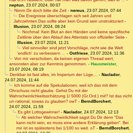
neptun
,
23.07.2024, 00:07
Nimm Dir doch bitte die Zeit
-
nereus
,
23.07.2024, 07:44
Die Ereignisse überschlagen sich seit Jahren und
Jahrzehnten.Das sollte aber kein Grund sein unstrukturiert
-
Illusion
,
23.07.2024, 08:24
Nochmal: Kein Blut an den Händen und keine spezifische
Zeitlinie über den Ablauf des Attentats von offizieller Seite
-
Illusion
,
23.07.2024, 11:21
Viel sinnvoller sind jetzt Vorschläge, nicht wie die Welt
'endlich' zu verbessern …
-
Ostfriese
,
23.07.2024, 11:36
Von mir verschoben, da keinen eigenen Thread wert,
ansonsten aber zur Kenntnis genommen.
-
Hausmeister
,
23.07.2024, 08:19
Denkbar ist fast alles, im Imperium der Lüge,...
-
Naclador
,
24.07.2024, 11:44
Ich komme auf die Spekulationen, weil ich das mit dem
Ohrschuss nicht glaube. Gehst Du mit der
Wahrscheinlichkeitsschätzung 1/ 5000 (Gr.Ord.) mit? Ist das nicht
un-rational, sowas zu glauben? owT
-
BerndBorchert
,
24.07.2024, 11:59
Es gibt Lottogewinner!
-
Naclador
,
24.07.2024, 12:13
Ab welcher Wahrscheinlichkeit sagst Du Dir denn "Das
kann nicht sein, es muss eine andere Erklärung geben". Bei
mir ist es spätestens bei 1/100 so weit. oT
-
BerndBorchert
,