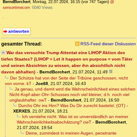
BerndBorchert
,
Montag, 22.07.2024, 16:15
(vor 747 Tagen)
@
sensortimecom
5040 Views
.
antworten
gesamter Thread:
RSS-Feed dieser Diskussion
War das versuchte Trump Attentat eine LIHOP Aktion des
tiefen Staates? (LIHOP = Let it happen on purpose = vom Täter
und seinen Absichten zu wissen, aber ihn absichtlich nicht
davon abhalten)
-
BerndBorchert
,
21.07.2024, 11:49
Der Schütze hat von der Seite der Tribüne geschossen, nicht
von vorne. kT
-
Joe68
,
21.07.2024, 16:43
Ja genau, und damit wird die Wahrscheinlichkeit eines solchen
Nicht-Kopf-aber-Ohr-Schusses noch viel kleiner, d.h. noch viel
unglaubhafter. owT
-
BerndBorchert
,
21.07.2024, 16:50
Durchs Ohr ins Hirn? Was Du Dir zurecht bastelst. (OT)
-
XERXES
,
21.07.2024, 18:21
Ich verstehe nicht. Was ist so unverständlich an meiner
Wahrscheinlichkeitsabschätzung? owT
-
BerndBorchert
,
21.07.2024, 19:54
Deine, zumindest in meinen Augen, penetrante