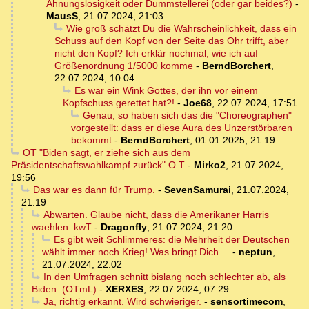
Ahnungslosigkeit oder Dummstellerei (oder gar beides?)
-
MausS
,
21.07.2024, 21:03
Wie groß schätzt Du die Wahrscheinlichkeit, dass ein
Schuss auf den Kopf von der Seite das Ohr trifft, aber
nicht den Kopf? Ich erklär nochmal, wie ich auf
Größenordnung 1/5000 komme
-
BerndBorchert
,
22.07.2024, 10:04
Es war ein Wink Gottes, der ihn vor einem
Kopfschuss gerettet hat?!
-
Joe68
,
22.07.2024, 17:51
Genau, so haben sich das die "Choreographen"
vorgestellt: dass er diese Aura des Unzerstörbaren
bekommt
-
BerndBorchert
,
01.01.2025, 21:19
OT "Biden sagt, er ziehe sich aus dem
Präsidentschaftswahlkampf zurück" O.T
-
Mirko2
,
21.07.2024,
19:56
Das war es dann für Trump.
-
SevenSamurai
,
21.07.2024,
21:19
Abwarten. Glaube nicht, dass die Amerikaner Harris
waehlen. kwT
-
Dragonfly
,
21.07.2024, 21:20
Es gibt weit Schlimmeres: die Mehrheit der Deutschen
wählt immer noch Krieg! Was bringt Dich ...
-
neptun
,
21.07.2024, 22:02
In den Umfragen schnitt bislang noch schlechter ab, als
Biden. (OTmL)
-
XERXES
,
22.07.2024, 07:29
Ja, richtig erkannt. Wird schwieriger.
-
sensortimecom
,