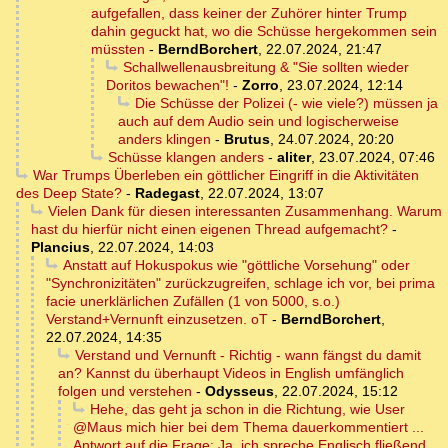
aufgefallen, dass keiner der Zuhörer hinter Trump
dahin geguckt hat, wo die Schüsse hergekommen sein
müssten
-
BerndBorchert
,
22.07.2024, 21:47
Schallwellenausbreitung & "Sie sollten wieder
Doritos bewachen"!
-
Zorro
,
23.07.2024, 12:14
Die Schüsse der Polizei (- wie viele?) müssen ja
auch auf dem Audio sein und logischerweise
anders klingen
-
Brutus
,
24.07.2024, 20:20
Schüsse klangen anders
-
aliter
,
23.07.2024, 07:46
War Trumps Überleben ein göttlicher Eingriff in die Aktivitäten
des Deep State?
-
Radegast
,
22.07.2024, 13:07
Vielen Dank für diesen interessanten Zusammenhang. Warum
hast du hierfür nicht einen eigenen Thread aufgemacht?
-
Plancius
,
22.07.2024, 14:03
Anstatt auf Hokuspokus wie "göttliche Vorsehung" oder
"Synchronizitäten" zurückzugreifen, schlage ich vor, bei prima
facie unerklärlichen Zufällen (1 von 5000, s.o.)
Verstand+Vernunft einzusetzen. oT
-
BerndBorchert
,
22.07.2024, 14:35
Verstand und Vernunft - Richtig - wann fängst du damit
an? Kannst du überhaupt Videos in English umfänglich
folgen und verstehen
-
Odysseus
,
22.07.2024, 15:12
Hehe, das geht ja schon in die Richtung, wie User
@Maus mich hier bei dem Thema dauerkommentiert ...
Antwort auf die Frage: Ja, ich spreche Englisch fließend,