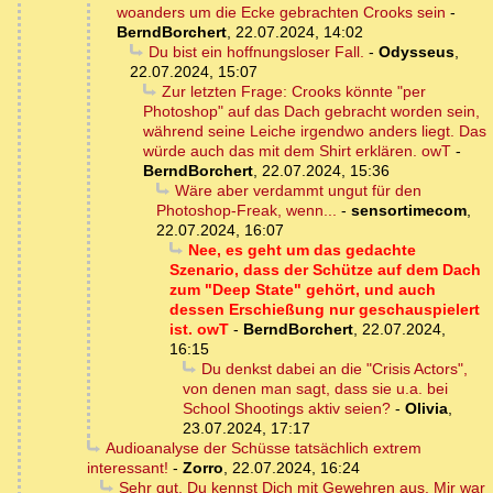
woanders um die Ecke gebrachten Crooks sein
-
BerndBorchert
,
22.07.2024, 14:02
Du bist ein hoffnungsloser Fall.
-
Odysseus
,
22.07.2024, 15:07
Zur letzten Frage: Crooks könnte "per
Photoshop" auf das Dach gebracht worden sein,
während seine Leiche irgendwo anders liegt. Das
würde auch das mit dem Shirt erklären. owT
-
BerndBorchert
,
22.07.2024, 15:36
Wäre aber verdammt ungut für den
Photoshop-Freak, wenn...
-
sensortimecom
,
22.07.2024, 16:07
Nee, es geht um das gedachte
Szenario, dass der Schütze auf dem Dach
zum "Deep State" gehört, und auch
dessen Erschießung nur geschauspielert
ist. owT
-
BerndBorchert
,
22.07.2024,
16:15
Du denkst dabei an die "Crisis Actors",
von denen man sagt, dass sie u.a. bei
School Shootings aktiv seien?
-
Olivia
,
23.07.2024, 17:17
Audioanalyse der Schüsse tatsächlich extrem
interessant!
-
Zorro
,
22.07.2024, 16:24
Sehr gut, Du kennst Dich mit Gewehren aus. Mir war