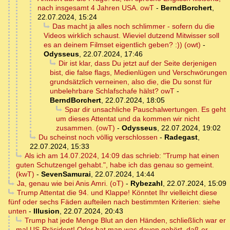
nach insgesamt 4 Jahren USA. owT
-
BerndBorchert
,
22.07.2024, 15:24
Das macht ja alles noch schlimmer - sofern du die
Videos wirklich schaust. Wieviel dutzend Mitwisser soll
es an deinem Filmset eigentlich geben? :)) (owt)
-
Odysseus
,
22.07.2024, 17:46
Dir ist klar, dass Du jetzt auf der Seite derjenigen
bist, die false flags, Medienlügen und Verschwörungen
grundsätzlich verneinen, also die, die Du sonst für
unbelehrbare Schlafschafe hälst? owT
-
BerndBorchert
,
22.07.2024, 18:05
Spar dir unsachliche Pauschalwertungen. Es geht
um dieses Attentat und da kommen wir nicht
zusammen. (owT)
-
Odysseus
,
22.07.2024, 19:02
Du scheinst noch völlig verschlossen
-
Radegast
,
22.07.2024, 15:33
Als ich am 14.07.2024, 14:09 das schrieb: "Trump hat einen
guten Schutzengel gehabt.", habe ich das genau so gemeint.
(kwT)
-
SevenSamurai
,
22.07.2024, 14:44
Ja, genau wie bei Anis Amri. (oT)
-
Rybezahl
,
22.07.2024, 15:09
Trump Attentat die 94. und Klappe! Könntet Ihr vielleicht diese
fünf oder sechs Fäden aufteilen nach bestimmten Kriterien: siehe
unten
-
Illusion
,
22.07.2024, 20:43
Trump hat jede Menge Blut an den Händen, schließlich war er
mal US-Präsident! Oder hat man was davon gehört, daß er ...
-