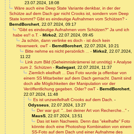
23.07.2024, 18:08
Wäre auch eine Deep State Variante denkbar, in der der
Schütze auf dem Dach gar nicht Crooks ist, sondern vom Deep
State kommt? Gibt es eindeutige Aufnahmen vom Schützen?
-
BerndBorchert
,
22.07.2024, 09:17
"Gibt es eindeutige Aufnahmen vom Schützen?" Ja und ich
habe es!! o.T.
-
Mirko2
,
22.07.2024, 09:45
Ja schön, dann verlinke es doch - ist doch kein
Hexenwerk. owT
-
BerndBorchert
,
22.07.2024, 10:21
Bitte nehme es nicht persönlich ...
-
Mirko2
,
22.07.2024,
11:22
Link zum Bild (Geheimniskrämerei ist unnötig) + Analyse
zum 2. Schützen
-
Radegast
,
22.07.2024, 11:37
Ziemlich ekelhaft ... Das Foto wurde ja offenbar von
einem SS Mitarbeiter auf dem Dach gemacht. Damit sind
doch alle Möglichkeiten der Manipulation vor der
Veröffentlichung gegeben. Oder? owT
-
BerndBorchert
,
22.07.2024, 11:48
Es ist unzweifelhaft Crooks auf dem Dach.
-
Odysseus
,
22.07.2024, 13:27
Der war gut: "...bei deiner Art von Recherche..."
-
MausS
,
22.07.2024, 13:51
Das ist kein Nachweis. Denn das "ekelhafte" Foto
könnte doch eine Photoshop Kombination von einem
SS-Foto auf dem Dach und einer Aufnahme des