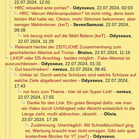
22.07.2024, 12:01
HRC reloaded ante portas?
-
Odysseus
,
22.07.2024, 02:03
HRC: Warum Wahlmanipulation? Ist nicht nötig, denn beim
letzten Mal hatte sie, Clinton, mehr Stimmen bekommen, aber
weniger Wahlmänner. (kwT)
-
SevenSamurai
,
22.07.2024,
09:28
Ich bezog mich auf die Wahl Bidens (kwT)
-
Odysseus
,
22.07.2024, 11:29
Relevant hierbei der ZEITLICHE Zusammenhang zum
gescheiterten Attentat auf Trump
-
Brutus
,
22.07.2024, 11:15
LIHOP oder DS-Anschlag - beides möglich - Fake-Attentat ist
auszuschliessen
-
Odysseus
,
22.07.2024, 01:31
Gut beschrieben!
-
nereus
,
22.07.2024, 08:45
Unklar ist: Durch welche Schützen sind welche Schüsse auf
welche Ziele abgefeuert worden
-
Odysseus
,
22.07.2024,
17:43
nur kurz zum Thema - hier ist ein Super-Link!
-
nereus
,
22.07.2024, 17:55
Danke für den Link. Ein gutes Beispiel dafür, wie man
ein Video durch Unfähigkeit oder Absicht entsetzlich in die
Länge zieht, mußt abbrechen, obwohl...
-
Olivia
,
23.07.2024, 17:26
Zustimmung. Unerträglich. Mit Schnelldurchlauf ging
es. Werbung braucht man nicht ertragen. Gibt sehr gute
kostenfreie Blocker für YT (owT)
-
Odysseus
,