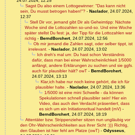
24.07.2024, 12:25
Sagst Du also einem Lottogewinner: "Das kann nicht
sein, Du musst betrogen haben!"?
-
Naclador
,
24.07.2024,
12:37
Stell Dir vor, jemand gibt Dir als Geheimtipp: Nächste
Woche sind die Lottozahlen so-und-so. Und eine Woche
später stellst Du fest: ja, der Tipp für die Lottozahlen war
richtig
-
BerndBorchert
,
24.07.2024, 12:56
Ob mir jemand die Zahlen sagt, oder selber tippt, ist
irrelevant.
-
Naclador
,
24.07.2024, 13:02
Ich dreh's mal um: Du hast schon Verständnis
dafür, dass man bei einer Wahrscheinlichkeit 1/5000
anfängt, andere Erklärungen zu suchen und sie ggfs.
auch für plausibler hält? owT
-
BerndBorchert
,
24.07.2024, 13:13
Klar,ich habe nur noch keine gehört, die ich für
plausibler halte.
-
Naclador
,
24.07.2024, 13:36
1/5000 ist eine mini Schwelle - da können
Spekulationen schnell plausibler sein! Hier ein
Video, das auch den Verdacht präsentiert, dass
es sich um ein Initiationsritual handelt (mV)
-
BerndBorchert
,
24.07.2024, 18:19
Attentäter bzw. Strippenzieher sitzen nun ungläubig vor
den Ohr-Wahrscheinlichkeiten aus ihrer Sicht :))) Richtig,
den Glauben ist hier fehl am Platze (owT)
-
Odysseus
,