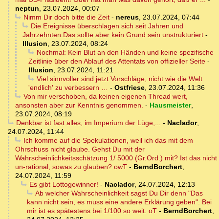
neptun
,
23.07.2024, 00:07
Nimm Dir doch bitte die Zeit
-
nereus
,
23.07.2024, 07:44
Die Ereignisse überschlagen sich seit Jahren und
Jahrzehnten.Das sollte aber kein Grund sein unstrukturiert
-
Illusion
,
23.07.2024, 08:24
Nochmal: Kein Blut an den Händen und keine spezifische
Zeitlinie über den Ablauf des Attentats von offizieller Seite
-
Illusion
,
23.07.2024, 11:21
Viel sinnvoller sind jetzt Vorschläge, nicht wie die Welt
'endlich' zu verbessern …
-
Ostfriese
,
23.07.2024, 11:36
Von mir verschoben, da keinen eigenen Thread wert,
ansonsten aber zur Kenntnis genommen.
-
Hausmeister
,
23.07.2024, 08:19
Denkbar ist fast alles, im Imperium der Lüge,...
-
Naclador
,
24.07.2024, 11:44
Ich komme auf die Spekulationen, weil ich das mit dem
Ohrschuss nicht glaube. Gehst Du mit der
Wahrscheinlichkeitsschätzung 1/ 5000 (Gr.Ord.) mit? Ist das nicht
un-rational, sowas zu glauben? owT
-
BerndBorchert
,
24.07.2024, 11:59
Es gibt Lottogewinner!
-
Naclador
,
24.07.2024, 12:13
Ab welcher Wahrscheinlichkeit sagst Du Dir denn "Das
kann nicht sein, es muss eine andere Erklärung geben". Bei
mir ist es spätestens bei 1/100 so weit. oT
-
BerndBorchert
,