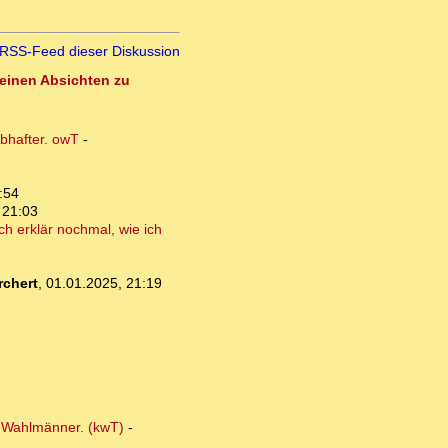
RSS-Feed dieser Diskussion
seinen Absichten zu
ubhafter. owT
-
:54
 21:03
ch erklär nochmal, wie ich
chert
,
01.01.2025, 21:19
r Wahlmänner. (kwT)
-