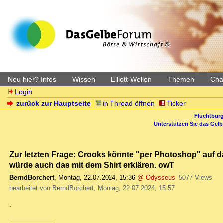
Neu hier? Infos
Wissen
Elliott-Wellen
Themen
Char
Login
zurück zur Hauptseite
in Thread öffnen
Ticker
Fluchtburg
Unterstützen Sie das Gel
Zur letzten Frage: Crooks könnte "per Photoshop" auf d
würde auch das mit dem Shirt erklären. owT
BerndBorchert
,
Montag, 22.07.2024, 15:36
@ Odysseus
5077 Views
bearbeitet von BerndBorchert, Montag, 22.07.2024, 15:57
.