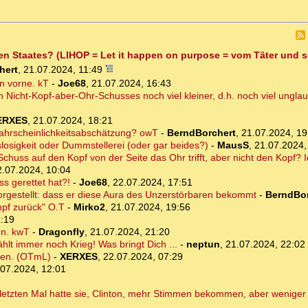
fen Staates? (LIHOP = Let it happen on purpose = vom Täter und 
hert
,
21.07.2024, 11:49
n vorne. kT
-
Joe68
,
21.07.2024, 16:43
n Nicht-Kopf-aber-Ohr-Schusses noch viel kleiner, d.h. noch viel ungla
ERXES
,
21.07.2024, 18:21
 Wahrscheinlichkeitsabschätzung? owT
-
BerndBorchert
,
21.07.2024, 19
osigkeit oder Dummstellerei (oder gar beides?)
-
MausS
,
21.07.2024,
chuss auf den Kopf von der Seite das Ohr trifft, aber nicht den Kopf? I
2.07.2024, 10:04
s gerettet hat?!
-
Joe68
,
22.07.2024, 17:51
rgestellt: dass er diese Aura des Unzerstörbaren bekommt
-
BerndBor
mpf zurück" O.T
-
Mirko2
,
21.07.2024, 19:56
1:19
en. kwT
-
Dragonfly
,
21.07.2024, 21:20
hlt immer noch Krieg! Was bringt Dich ...
-
neptun
,
21.07.2024, 22:02
iden. (OTmL)
-
XERXES
,
22.07.2024, 07:29
.07.2024, 12:01
 letzten Mal hatte sie, Clinton, mehr Stimmen bekommen, aber wenige