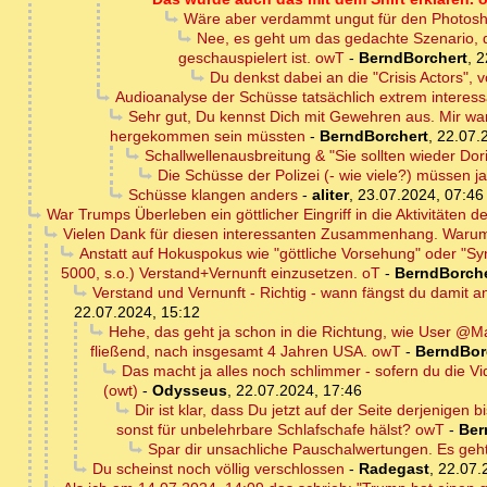
Wäre aber verdammt ungut für den Photosh
Nee, es geht um das gedachte Szenario, 
geschauspielert ist. owT
-
BerndBorchert
,
2
Du denkst dabei an die "Crisis Actors", 
Audioanalyse der Schüsse tatsächlich extrem interess
Sehr gut, Du kennst Dich mit Gewehren aus. Mir war
hergekommen sein müssten
-
BerndBorchert
,
22.07.
Schallwellenausbreitung & "Sie sollten wieder Do
Die Schüsse der Polizei (- wie viele?) müssen 
Schüsse klangen anders
-
aliter
,
23.07.2024, 07:46
War Trumps Überleben ein göttlicher Eingriff in die Aktivitäten 
Vielen Dank für diesen interessanten Zusammenhang. Warum 
Anstatt auf Hokuspokus wie "göttliche Vorsehung" oder "Sync
5000, s.o.) Verstand+Vernunft einzusetzen. oT
-
BerndBorche
Verstand und Vernunft - Richtig - wann fängst du damit 
22.07.2024, 15:12
Hehe, das geht ja schon in die Richtung, wie User @Ma
fließend, nach insgesamt 4 Jahren USA. owT
-
BerndBor
Das macht ja alles noch schlimmer - sofern du die Vid
(owt)
-
Odysseus
,
22.07.2024, 17:46
Dir ist klar, dass Du jetzt auf der Seite derjenigen
sonst für unbelehrbare Schlafschafe hälst? owT
-
Ber
Spar dir unsachliche Pauschalwertungen. Es geh
Du scheinst noch völlig verschlossen
-
Radegast
,
22.07.