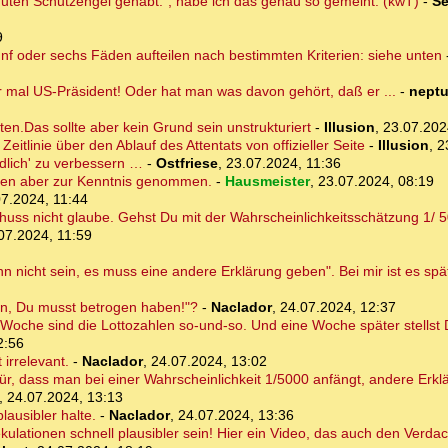
guten Schutzengel gehabt.", habe ich das genau so gemeint. (kwT)
-
Se
9
fünf oder sechs Fäden aufteilen nach bestimmten Kriterien: siehe unten
 mal US-Präsident! Oder hat man was davon gehört, daß er ...
-
nept
en.Das sollte aber kein Grund sein unstrukturiert
-
Illusion
,
23.07.202
itlinie über den Ablauf des Attentats von offizieller Seite
-
Illusion
,
2
endlich' zu verbessern …
-
Ostfriese
,
23.07.2024, 11:36
ten aber zur Kenntnis genommen.
-
Hausmeister
,
23.07.2024, 08:19
7.2024, 11:44
uss nicht glaube. Gehst Du mit der Wahrscheinlichkeitsschätzung 1/ 50
07.2024, 11:59
 nicht sein, es muss eine andere Erklärung geben". Bei mir ist es spät
in, Du musst betrogen haben!"?
-
Naclador
,
24.07.2024, 12:37
 Woche sind die Lottozahlen so-und-so. Und eine Woche später stellst Du
2:56
 irrelevant.
-
Naclador
,
24.07.2024, 13:02
ür, dass man bei einer Wahrscheinlichkeit 1/5000 anfängt, andere Erk
,
24.07.2024, 13:13
lausibler halte.
-
Naclador
,
24.07.2024, 13:36
ulationen schnell plausibler sein! Hier ein Video, das auch den Verdach