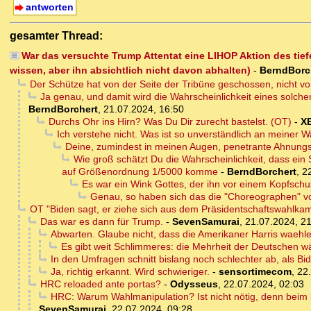
antworten
gesamter Thread:
War das versuchte Trump Attentat eine LIHOP Aktion des tie
wissen, aber ihn absichtlich nicht davon abhalten)
-
BerndBorc
Der Schütze hat von der Seite der Tribüne geschossen, nicht vo
Ja genau, und damit wird die Wahrscheinlichkeit eines solche
BerndBorchert
,
21.07.2024, 16:50
Durchs Ohr ins Hirn? Was Du Dir zurecht bastelst. (OT)
-
X
Ich verstehe nicht. Was ist so unverständlich an meiner
Deine, zumindest in meinen Augen, penetrante Ahnungsl
Wie groß schätzt Du die Wahrscheinlichkeit, dass ein S
auf Größenordnung 1/5000 komme
-
BerndBorchert
,
2
Es war ein Wink Gottes, der ihn vor einem Kopfschus
Genau, so haben sich das die "Choreographen" vo
OT "Biden sagt, er ziehe sich aus dem Präsidentschaftswahlka
Das war es dann für Trump.
-
SevenSamurai
,
21.07.2024, 2
Abwarten. Glaube nicht, dass die Amerikaner Harris waehl
Es gibt weit Schlimmeres: die Mehrheit der Deutschen wä
In den Umfragen schnitt bislang noch schlechter ab, als B
Ja, richtig erkannt. Wird schwieriger.
-
sensortimecom
,
22
HRC reloaded ante portas?
-
Odysseus
,
22.07.2024, 02:03
HRC: Warum Wahlmanipulation? Ist nicht nötig, denn beim
SevenSamurai
,
22.07.2024, 09:28