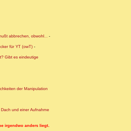
 mußt abbrechen, obwohl...
-
ocker für YT (owT)
-
? Gibt es eindeutige
ichkeiten der Manipulation
m Dach und einer Aufnahme
e irgendwo anders liegt.