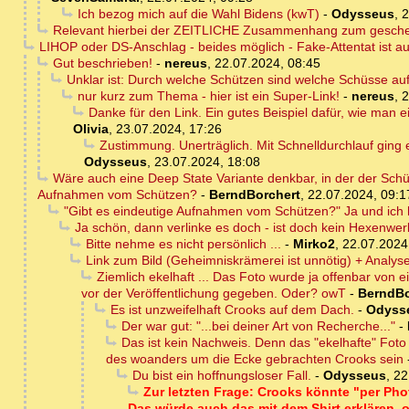
Ich bezog mich auf die Wahl Bidens (kwT)
-
Odysseus
,
2
Relevant hierbei der ZEITLICHE Zusammenhang zum gescheit
LIHOP oder DS-Anschlag - beides möglich - Fake-Attentat ist a
Gut beschrieben!
-
nereus
,
22.07.2024, 08:45
Unklar ist: Durch welche Schützen sind welche Schüsse au
nur kurz zum Thema - hier ist ein Super-Link!
-
nereus
,
2
Danke für den Link. Ein gutes Beispiel dafür, wie man e
Olivia
,
23.07.2024, 17:26
Zustimmung. Unerträglich. Mit Schnelldurchlauf ging 
Odysseus
,
23.07.2024, 18:08
Wäre auch eine Deep State Variante denkbar, in der der Sch
Aufnahmen vom Schützen?
-
BerndBorchert
,
22.07.2024, 09:1
"Gibt es eindeutige Aufnahmen vom Schützen?" Ja und ich h
Ja schön, dann verlinke es doch - ist doch kein Hexenwe
Bitte nehme es nicht persönlich ...
-
Mirko2
,
22.07.2024
Link zum Bild (Geheimniskrämerei ist unnötig) + Analy
Ziemlich ekelhaft ... Das Foto wurde ja offenbar von
vor der Veröffentlichung gegeben. Oder? owT
-
BerndBo
Es ist unzweifelhaft Crooks auf dem Dach.
-
Odyss
Der war gut: "...bei deiner Art von Recherche..."
-
Das ist kein Nachweis. Denn das "ekelhafte" Fo
des woanders um die Ecke gebrachten Crooks sein
Du bist ein hoffnungsloser Fall.
-
Odysseus
,
22
Zur letzten Frage: Crooks könnte "per Ph
Das würde auch das mit dem Shirt erklären. 