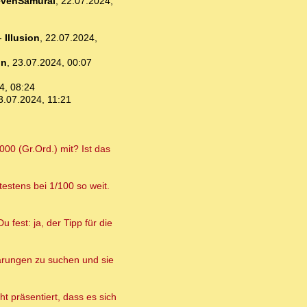
venSamurai
,
22.07.2024,
-
Illusion
,
22.07.2024,
un
,
23.07.2024, 00:07
4, 08:24
3.07.2024, 11:21
00 (Gr.Ord.) mit? Ist das
estens bei 1/100 so weit.
 fest: ja, der Tipp für die
lärungen zu suchen und sie
t präsentiert, dass es sich