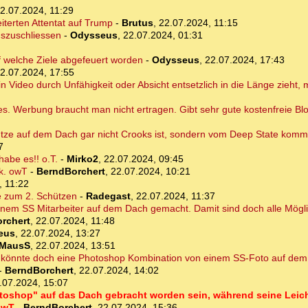
2.07.2024, 11:29
erten Attentat auf Trump
-
Brutus
,
22.07.2024, 11:15
uszuschliessen
-
Odysseus
,
22.07.2024, 01:31
f welche Ziele abgefeuert worden
-
Odysseus
,
22.07.2024, 17:43
2.07.2024, 17:55
in Video durch Unfähigkeit oder Absicht entsetzlich in die Länge zieht,
es. Werbung braucht man nicht ertragen. Gibt sehr gute kostenfreie Bl
ütze auf dem Dach gar nicht Crooks ist, sondern vom Deep State kommt
7
abe es!! o.T.
-
Mirko2
,
22.07.2024, 09:45
rk. owT
-
BerndBorchert
,
22.07.2024, 10:21
, 11:22
se zum 2. Schützen
-
Radegast
,
22.07.2024, 11:37
 einem SS Mitarbeiter auf dem Dach gemacht. Damit sind doch alle Mögl
rchert
,
22.07.2024, 11:48
eus
,
22.07.2024, 13:27
MausS
,
22.07.2024, 13:51
to könnte doch eine Photoshop Kombination von einem SS-Foto auf de
-
BerndBorchert
,
22.07.2024, 14:02
.07.2024, 15:07
otoshop" auf das Dach gebracht worden sein, während seine Leich
owT
-
BerndBorchert
,
22.07.2024, 15:36