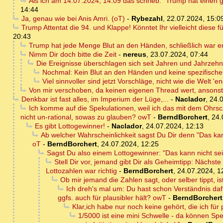
Als ich am 14.07.2024, 14:09 das schrieb: "Trump hat einen 
14:44
Ja, genau wie bei Anis Amri. (oT)
-
Rybezahl
,
22.07.2024, 15:0
Trump Attentat die 94. und Klappe! Könntet Ihr vielleicht diese 
20:43
Trump hat jede Menge Blut an den Händen, schließlich war er
Nimm Dir doch bitte die Zeit
-
nereus
,
23.07.2024, 07:44
Die Ereignisse überschlagen sich seit Jahren und Jahrzehnt
Nochmal: Kein Blut an den Händen und keine spezifische Ze
Viel sinnvoller sind jetzt Vorschläge, nicht wie die Welt '
Von mir verschoben, da keinen eigenen Thread wert, ansons
Denkbar ist fast alles, im Imperium der Lüge,...
-
Naclador
,
24.0
Ich komme auf die Spekulationen, weil ich das mit dem Ohrsch
nicht un-rational, sowas zu glauben? owT
-
BerndBorchert
,
24.
Es gibt Lottogewinner!
-
Naclador
,
24.07.2024, 12:13
Ab welcher Wahrscheinlichkeit sagst Du Dir denn "Das kann
oT
-
BerndBorchert
,
24.07.2024, 12:25
Sagst Du also einem Lottogewinner: "Das kann nicht se
Stell Dir vor, jemand gibt Dir als Geheimtipp: Nächste
Lottozahlen war richtig
-
BerndBorchert
,
24.07.2024, 1
Ob mir jemand die Zahlen sagt, oder selber tippt, ist
Ich dreh's mal um: Du hast schon Verständnis daf
ggfs. auch für plausibler hält? owT
-
BerndBorchert
Klar,ich habe nur noch keine gehört, die ich für p
1/5000 ist eine mini Schwelle - da können Spek