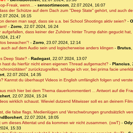
op-Freak, wenn...
-
sensortimecom
,
22.07.2024, 16:07
dass der Schütze auf dem Dach zum "Deep State" gehört, und auch d
2.07.2024, 16:15
von denen man sagt, dass sie u.a. bei School Shootings aktiv seien?
-
O
ant!
-
Zorro
,
22.07.2024, 16:24
 aufgefallen, dass keiner der Zuhörer hinter Trump dahin geguckt hat
2024, 21:47
ritos bewachen"!
-
Zorro
,
23.07.2024, 12:14
ja auch auf dem Audio sein und logischerweise anders klingen
-
Brutus
des Deep State?
-
Radegast
,
22.07.2024, 13:07
hast du hierfür nicht einen eigenen Thread aufgemacht?
-
Plancius
,
hronizitäten" zurückzugreifen, schlage ich vor, bei prima facie unerklä
rt
,
22.07.2024, 14:35
an? Kannst du überhaupt Videos in English umfänglich folgen und verst
us mich hier bei dem Thema dauerkommentiert ... Antwort auf die Frag
chert
,
22.07.2024, 15:24
eos wirklich schaust. Wieviel dutzend Mitwisser soll es an deinem Film
 bist, die false flags, Medienlügen und Verschwörungen grundsätzlich ver
ndBorchert
,
22.07.2024, 18:05
t um dieses Attentat und da kommen wir nicht zusammen. (owT)
-
Ody
2024, 15:33