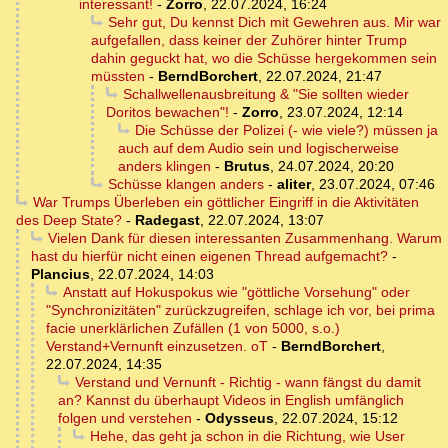
interessant!
-
Zorro
,
22.07.2024, 16:24
Sehr gut, Du kennst Dich mit Gewehren aus. Mir war
aufgefallen, dass keiner der Zuhörer hinter Trump
dahin geguckt hat, wo die Schüsse hergekommen sein
müssten
-
BerndBorchert
,
22.07.2024, 21:47
Schallwellenausbreitung & "Sie sollten wieder
Doritos bewachen"!
-
Zorro
,
23.07.2024, 12:14
Die Schüsse der Polizei (- wie viele?) müssen ja
auch auf dem Audio sein und logischerweise
anders klingen
-
Brutus
,
24.07.2024, 20:20
Schüsse klangen anders
-
aliter
,
23.07.2024, 07:46
War Trumps Überleben ein göttlicher Eingriff in die Aktivitäten
des Deep State?
-
Radegast
,
22.07.2024, 13:07
Vielen Dank für diesen interessanten Zusammenhang. Warum
hast du hierfür nicht einen eigenen Thread aufgemacht?
-
Plancius
,
22.07.2024, 14:03
Anstatt auf Hokuspokus wie "göttliche Vorsehung" oder
"Synchronizitäten" zurückzugreifen, schlage ich vor, bei prima
facie unerklärlichen Zufällen (1 von 5000, s.o.)
Verstand+Vernunft einzusetzen. oT
-
BerndBorchert
,
22.07.2024, 14:35
Verstand und Vernunft - Richtig - wann fängst du damit
an? Kannst du überhaupt Videos in English umfänglich
folgen und verstehen
-
Odysseus
,
22.07.2024, 15:12
Hehe, das geht ja schon in die Richtung, wie User