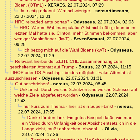
Biden. (OTmL)
-
XERXES
,
22.07.2024, 07:29
Ja, richtig erkannt. Wird schwieriger.
-
sensortimecom
,
22.07.2024, 12:01
HRC reloaded ante portas?
-
Odysseus
,
22.07.2024, 02:03
HRC: Warum Wahlmanipulation? Ist nicht nötig, denn beim
letzten Mal hatte sie, Clinton, mehr Stimmen bekommen, aber
weniger Wahlmänner. (kwT)
-
SevenSamurai
,
22.07.2024,
09:28
Ich bezog mich auf die Wahl Bidens (kwT)
-
Odysseus
,
22.07.2024, 11:29
Relevant hierbei der ZEITLICHE Zusammenhang zum
gescheiterten Attentat auf Trump
-
Brutus
,
22.07.2024, 11:15
LIHOP oder DS-Anschlag - beides möglich - Fake-Attentat ist
auszuschliessen
-
Odysseus
,
22.07.2024, 01:31
Gut beschrieben!
-
nereus
,
22.07.2024, 08:45
Unklar ist: Durch welche Schützen sind welche Schüsse auf
welche Ziele abgefeuert worden
-
Odysseus
,
22.07.2024,
17:43
nur kurz zum Thema - hier ist ein Super-Link!
-
nereus
,
22.07.2024, 17:55
Danke für den Link. Ein gutes Beispiel dafür, wie man
ein Video durch Unfähigkeit oder Absicht entsetzlich in die
Länge zieht, mußt abbrechen, obwohl...
-
Olivia
,
23.07.2024, 17:26