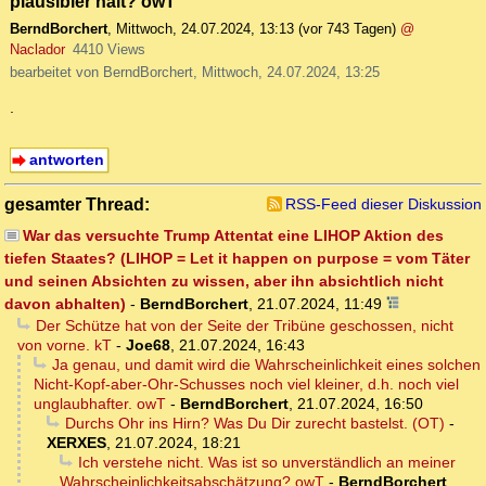
plausibler hält? owT
BerndBorchert
,
Mittwoch, 24.07.2024, 13:13
(vor 743 Tagen)
@
Naclador
4410 Views
bearbeitet von BerndBorchert, Mittwoch, 24.07.2024, 13:25
.
antworten
gesamter Thread:
RSS-Feed dieser Diskussion
War das versuchte Trump Attentat eine LIHOP Aktion des
tiefen Staates? (LIHOP = Let it happen on purpose = vom Täter
und seinen Absichten zu wissen, aber ihn absichtlich nicht
davon abhalten)
-
BerndBorchert
,
21.07.2024, 11:49
Der Schütze hat von der Seite der Tribüne geschossen, nicht
von vorne. kT
-
Joe68
,
21.07.2024, 16:43
Ja genau, und damit wird die Wahrscheinlichkeit eines solchen
Nicht-Kopf-aber-Ohr-Schusses noch viel kleiner, d.h. noch viel
unglaubhafter. owT
-
BerndBorchert
,
21.07.2024, 16:50
Durchs Ohr ins Hirn? Was Du Dir zurecht bastelst. (OT)
-
XERXES
,
21.07.2024, 18:21
Ich verstehe nicht. Was ist so unverständlich an meiner
Wahrscheinlichkeitsabschätzung? owT
-
BerndBorchert
,