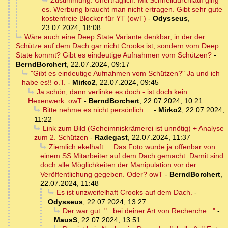
Zustimmung. Unerträglich. Mit Schnelldurchlauf ging
es. Werbung braucht man nicht ertragen. Gibt sehr gute
kostenfreie Blocker für YT (owT)
-
Odysseus
,
23.07.2024, 18:08
Wäre auch eine Deep State Variante denkbar, in der der
Schütze auf dem Dach gar nicht Crooks ist, sondern vom Deep
State kommt? Gibt es eindeutige Aufnahmen vom Schützen?
-
BerndBorchert
,
22.07.2024, 09:17
"Gibt es eindeutige Aufnahmen vom Schützen?" Ja und ich
habe es!! o.T.
-
Mirko2
,
22.07.2024, 09:45
Ja schön, dann verlinke es doch - ist doch kein
Hexenwerk. owT
-
BerndBorchert
,
22.07.2024, 10:21
Bitte nehme es nicht persönlich ...
-
Mirko2
,
22.07.2024,
11:22
Link zum Bild (Geheimniskrämerei ist unnötig) + Analyse
zum 2. Schützen
-
Radegast
,
22.07.2024, 11:37
Ziemlich ekelhaft ... Das Foto wurde ja offenbar von
einem SS Mitarbeiter auf dem Dach gemacht. Damit sind
doch alle Möglichkeiten der Manipulation vor der
Veröffentlichung gegeben. Oder? owT
-
BerndBorchert
,
22.07.2024, 11:48
Es ist unzweifelhaft Crooks auf dem Dach.
-
Odysseus
,
22.07.2024, 13:27
Der war gut: "...bei deiner Art von Recherche..."
-
MausS
,
22.07.2024, 13:51