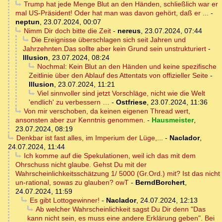
Trump hat jede Menge Blut an den Händen, schließlich war er
mal US-Präsident! Oder hat man was davon gehört, daß er ...
-
neptun
,
23.07.2024, 00:07
Nimm Dir doch bitte die Zeit
-
nereus
,
23.07.2024, 07:44
Die Ereignisse überschlagen sich seit Jahren und
Jahrzehnten.Das sollte aber kein Grund sein unstrukturiert
-
Illusion
,
23.07.2024, 08:24
Nochmal: Kein Blut an den Händen und keine spezifische
Zeitlinie über den Ablauf des Attentats von offizieller Seite
-
Illusion
,
23.07.2024, 11:21
Viel sinnvoller sind jetzt Vorschläge, nicht wie die Welt
'endlich' zu verbessern …
-
Ostfriese
,
23.07.2024, 11:36
Von mir verschoben, da keinen eigenen Thread wert,
ansonsten aber zur Kenntnis genommen.
-
Hausmeister
,
23.07.2024, 08:19
Denkbar ist fast alles, im Imperium der Lüge,...
-
Naclador
,
24.07.2024, 11:44
Ich komme auf die Spekulationen, weil ich das mit dem
Ohrschuss nicht glaube. Gehst Du mit der
Wahrscheinlichkeitsschätzung 1/ 5000 (Gr.Ord.) mit? Ist das nicht
un-rational, sowas zu glauben? owT
-
BerndBorchert
,
24.07.2024, 11:59
Es gibt Lottogewinner!
-
Naclador
,
24.07.2024, 12:13
Ab welcher Wahrscheinlichkeit sagst Du Dir denn "Das
kann nicht sein, es muss eine andere Erklärung geben". Bei