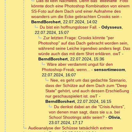
Das ist kein Nachweis. Denn das "ekelhafte" Foto
könnte doch eine Photoshop Kombination von einem
SS-Foto auf dem Dach und einer Aufnahme des
woanders um die Ecke gebrachten Crooks sein
-
BerndBorchert
,
22.07.2024, 14:02
Du bist ein hoffnungsloser Fall.
-
Odysseus
,
22.07.2024, 15:07
Zur letzten Frage: Crooks könnte "per
Photoshop" auf das Dach gebracht worden sein,
während seine Leiche irgendwo anders liegt. Das
würde auch das mit dem Shirt erklären. owT
-
BerndBorchert
,
22.07.2024, 15:36
Wäre aber verdammt ungut für den
Photoshop-Freak, wenn...
-
sensortimecom
,
22.07.2024, 16:07
Nee, es geht um das gedachte Szenario,
dass der Schütze auf dem Dach zum "Deep
State" gehört, und auch dessen Erschießung
nur geschauspielert ist. owT
-
BerndBorchert
,
22.07.2024, 16:15
Du denkst dabei an die "Crisis Actors",
von denen man sagt, dass sie u.a. bei
School Shootings aktiv seien?
-
Olivia
,
23.07.2024, 17:17
Audioanalyse der Schüsse tatsächlich extrem