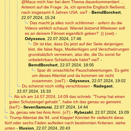
@Maus mich hier bei dem Thema dauerkommentiert ...
Antwort auf die Frage: Ja, ich spreche Englisch fließend,
nach insgesamt 4 Jahren USA. owT
-
BerndBorchert
,
22.07.2024, 15:24
Das macht ja alles noch schlimmer - sofern du die
Videos wirklich schaust. Wieviel dutzend Mitwisser soll
es an deinem Filmset eigentlich geben? :)) (owt)
-
Odysseus
,
22.07.2024, 17:46
Dir ist klar, dass Du jetzt auf der Seite derjenigen
bist, die false flags, Medienlügen und Verschwörungen
grundsätzlich verneinen, also die, die Du sonst für
unbelehrbare Schlafschafe hälst? owT
-
BerndBorchert
,
22.07.2024, 18:05
Spar dir unsachliche Pauschalwertungen. Es geht
um dieses Attentat und da kommen wir nicht
zusammen. (owT)
-
Odysseus
,
22.07.2024, 19:02
Du scheinst noch völlig verschlossen
-
Radegast
,
22.07.2024, 15:33
Als ich am 14.07.2024, 14:09 das schrieb: "Trump hat einen
guten Schutzengel gehabt.", habe ich das genau so gemeint.
(kwT)
-
SevenSamurai
,
22.07.2024, 14:44
Ja, genau wie bei Anis Amri. (oT)
-
Rybezahl
,
22.07.2024, 15:09
Trump Attentat die 94. und Klappe! Könntet Ihr vielleicht diese
fünf oder sechs Fäden aufteilen nach bestimmten Kriterien: siehe
unten
-
Illusion
,
22.07.2024, 20:43