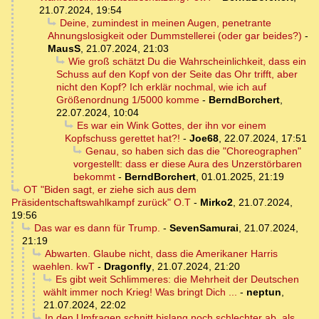
21.07.2024, 19:54
Deine, zumindest in meinen Augen, penetrante
Ahnungslosigkeit oder Dummstellerei (oder gar beides?)
-
MausS
,
21.07.2024, 21:03
Wie groß schätzt Du die Wahrscheinlichkeit, dass ein
Schuss auf den Kopf von der Seite das Ohr trifft, aber
nicht den Kopf? Ich erklär nochmal, wie ich auf
Größenordnung 1/5000 komme
-
BerndBorchert
,
22.07.2024, 10:04
Es war ein Wink Gottes, der ihn vor einem
Kopfschuss gerettet hat?!
-
Joe68
,
22.07.2024, 17:51
Genau, so haben sich das die "Choreographen"
vorgestellt: dass er diese Aura des Unzerstörbaren
bekommt
-
BerndBorchert
,
01.01.2025, 21:19
OT "Biden sagt, er ziehe sich aus dem
Präsidentschaftswahlkampf zurück" O.T
-
Mirko2
,
21.07.2024,
19:56
Das war es dann für Trump.
-
SevenSamurai
,
21.07.2024,
21:19
Abwarten. Glaube nicht, dass die Amerikaner Harris
waehlen. kwT
-
Dragonfly
,
21.07.2024, 21:20
Es gibt weit Schlimmeres: die Mehrheit der Deutschen
wählt immer noch Krieg! Was bringt Dich ...
-
neptun
,
21.07.2024, 22:02
In den Umfragen schnitt bislang noch schlechter ab, als