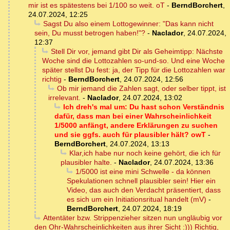
mir ist es spätestens bei 1/100 so weit. oT
-
BerndBorchert
,
24.07.2024, 12:25
Sagst Du also einem Lottogewinner: "Das kann nicht
sein, Du musst betrogen haben!"?
-
Naclador
,
24.07.2024,
12:37
Stell Dir vor, jemand gibt Dir als Geheimtipp: Nächste
Woche sind die Lottozahlen so-und-so. Und eine Woche
später stellst Du fest: ja, der Tipp für die Lottozahlen war
richtig
-
BerndBorchert
,
24.07.2024, 12:56
Ob mir jemand die Zahlen sagt, oder selber tippt, ist
irrelevant.
-
Naclador
,
24.07.2024, 13:02
Ich dreh's mal um: Du hast schon Verständnis
dafür, dass man bei einer Wahrscheinlichkeit
1/5000 anfängt, andere Erklärungen zu suchen
und sie ggfs. auch für plausibler hält? owT
-
BerndBorchert
,
24.07.2024, 13:13
Klar,ich habe nur noch keine gehört, die ich für
plausibler halte.
-
Naclador
,
24.07.2024, 13:36
1/5000 ist eine mini Schwelle - da können
Spekulationen schnell plausibler sein! Hier ein
Video, das auch den Verdacht präsentiert, dass
es sich um ein Initiationsritual handelt (mV)
-
BerndBorchert
,
24.07.2024, 18:19
Attentäter bzw. Strippenzieher sitzen nun ungläubig vor
den Ohr-Wahrscheinlichkeiten aus ihrer Sicht :))) Richtig,