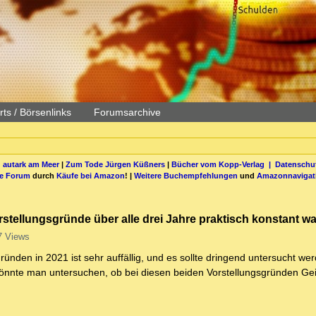
ts / Börsenlinks
Forumsarchive
 autark am Meer
|
Zum Tode Jürgen Küßners
|
Bücher vom Kopp-Verlag |
Datenschut
be Forum
durch
Käufe bei Amazon
! |
Weitere Buchempfehlungen
und
Amazonnavigat
stellungsgründe über alle drei Jahre praktisch konstant wa
7 Views
nden in 2021 ist sehr auffällig, und es sollte dringend untersucht wer
önnte man untersuchen, ob bei diesen beiden Vorstellungsgründen Ge