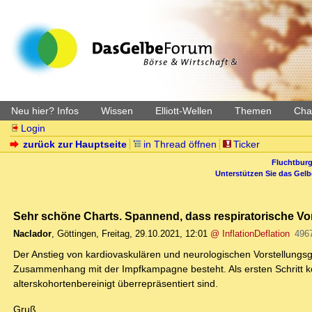
Neu hier? Infos
Wissen
Elliott-Wellen
Themen
Char
Login
zurück zur Hauptseite
in Thread öffnen
Ticker
Fluchtburg
Unterstützen Sie das Gel
Sehr schöne Charts. Spannend, dass respiratorische Vor
Naclador
,
Göttingen
,
Freitag, 29.10.2021, 12:01
@ InflationDeflation
496
Der Anstieg von kardiovaskulären und neurologischen Vorstellungsgrü
Zusammenhang mit der Impfkampagne besteht. Als ersten Schritt k
alterskohortenbereinigt überrepräsentiert sind.
Gruß,