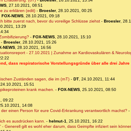
um Erläuterung. (oT)
-
Broesler
,
26.10.2021, 13:54
EWS
,
27.10.2021, 08:51
e zu erklären (edit)
-
Broesler
,
28.10.2021, 00:25
-
FOX-NEWS
,
28.10.2021, 09:18
h bitte zuerst nach, bevor du voreilige Schlüsse ziehst
-
Broesler
,
28.1
10.2021, 13:29
14:34
 Zombifizierung?
-
FOX-NEWS
,
28.10.2021, 15:10
-
Broesler
,
28.10.2021, 15:26
X-NEWS
,
28.10.2021, 16:56
uationsreport - 27.10.2021 | Zunahme an Kardiovaskulären & Neurolo
22:22
d, dass respiratorische Vorstellungsgründe über alle drei Jahre
ischen Zuständen sagen, die im (mT)
-
DT
,
24.10.2021, 11:44
,
24.10.2021, 15:51
Spikeproteinen krank machen.
-
FOX-NEWS
,
25.10.2021, 08:50
, 09:22
25.10.2021, 14:08
 der einen Person für eure Covid-Erkrankung verantwortlich machst?
-
s ich es ausdrücken kann.
-
helmut-1
,
25.10.2021, 16:22
- Generell gilt es wohl eher darum, dass Geimpfte infiziert sein könne