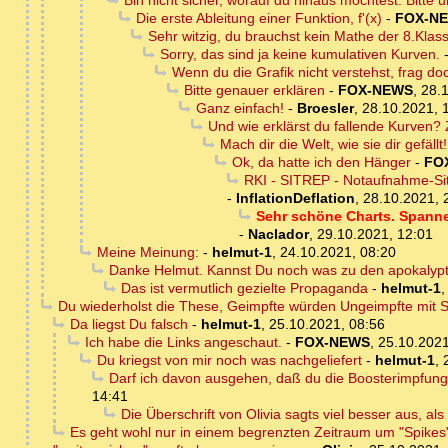
Bin nicht sicher, worauf du hinaus möchtest. Bitte 
Die erste Ableitung einer Funktion, f'(x)
-
FOX-N
Sehr witzig, du brauchst kein Mathe der 8.Klass
Sorry, das sind ja keine kumulativen Kurven.
Wenn du die Grafik nicht verstehst, frag doc
Bitte genauer erklären
-
FOX-NEWS
,
28.
Ganz einfach!
-
Broesler
,
28.10.2021, 
Und wie erklärst du fallende Kurven?
Mach dir die Welt, wie sie dir gefällt!
Ok, da hatte ich den Hänger
-
FO
RKI - SITREP - Notaufnahme-Sit
-
InflationDeflation
,
28.10.2021, 
Sehr schöne Charts. Spannen
-
Naclador
,
29.10.2021, 12:01
Meine Meinung:
-
helmut-1
,
24.10.2021, 08:20
Danke Helmut. Kannst Du noch was zu den apokalypt
Das ist vermutlich gezielte Propaganda
-
helmut-1
Du wiederholst die These, Geimpfte würden Ungeimpfte mit 
Da liegst Du falsch
-
helmut-1
,
25.10.2021, 08:56
Ich habe die Links angeschaut.
-
FOX-NEWS
,
25.10.2021
Du kriegst von mir noch was nachgeliefert
-
helmut-1
,
Darf ich davon ausgehen, daß du die Boosterimpfung
14:41
Die Überschrift von Olivia sagts viel besser aus, al
Es geht wohl nur in einem begrenzten Zeitraum um "Spikes" 