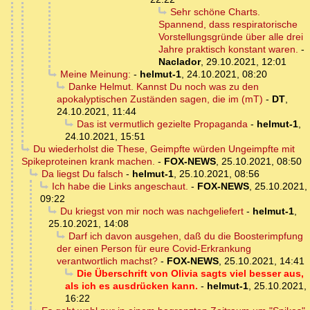
Sehr schöne Charts.
Spannend, dass respiratorische
Vorstellungsgründe über alle drei
Jahre praktisch konstant waren.
-
Naclador
,
29.10.2021, 12:01
Meine Meinung:
-
helmut-1
,
24.10.2021, 08:20
Danke Helmut. Kannst Du noch was zu den
apokalyptischen Zuständen sagen, die im (mT)
-
DT
,
24.10.2021, 11:44
Das ist vermutlich gezielte Propaganda
-
helmut-1
,
24.10.2021, 15:51
Du wiederholst die These, Geimpfte würden Ungeimpfte mit
Spikeproteinen krank machen.
-
FOX-NEWS
,
25.10.2021, 08:50
Da liegst Du falsch
-
helmut-1
,
25.10.2021, 08:56
Ich habe die Links angeschaut.
-
FOX-NEWS
,
25.10.2021,
09:22
Du kriegst von mir noch was nachgeliefert
-
helmut-1
,
25.10.2021, 14:08
Darf ich davon ausgehen, daß du die Boosterimpfung
der einen Person für eure Covid-Erkrankung
verantwortlich machst?
-
FOX-NEWS
,
25.10.2021, 14:41
Die Überschrift von Olivia sagts viel besser aus,
als ich es ausdrücken kann.
-
helmut-1
,
25.10.2021,
16:22