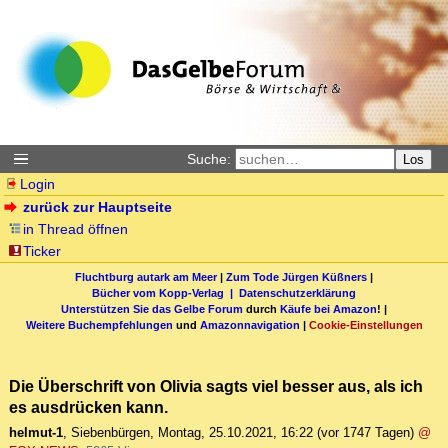
Suche:
Los
Login
zurück zur Hauptseite
in Thread öffnen
Ticker
Fluchtburg autark am Meer
|
Zum Tode Jürgen Küßners
|
Bücher vom Kopp-Verlag |
Datenschutzerklärung
Unterstützen Sie das Gelbe Forum
durch
Käufe bei Amazon
! |
Weitere Buchempfehlungen
und
Amazonnavigation
|
Cookie-Einstellungen
Die Überschrift von Olivia sagts viel besser aus, als ich
es ausdrücken kann.
helmut-1
,
Siebenbürgen
,
Montag, 25.10.2021, 16:22
(vor 1747 Tagen)
@