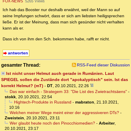
FOX-NEWS
5265 Views
Ich hab das Booster nur deshalb erwähnt, weil der Mann so auf
seine Impfungen schwört, dass er sich am liebsten heiligsprechen
ließe. Er ist der Meinung, dass man sich gesünder nicht verhalten
kann als er.
Dass ich von ihm den Sch. bekommen habe, rafft er nicht.
antworten
gesamter Thread:
RSS-Feed dieser Diskussion
Ist nicht unser Helmut auch gerade in Rumänien. Laut
SPIEGEL sollen die Zustände dort "apokalyptisch" sein. Ist das
korrekt Helmut? (mT)
-
DT
,
20.10.2021, 22:26
Das war einfach - Strategem 33: "Die List des Zwietrachtsäens"
-
stokk
,
20.10.2021, 22:54
Hightech-Produkte in Russland
-
mabraton
,
21.10.2021,
10:16
Welchen meiner Wege meint einer der aggressiveren DTs?
-
Zweistein
,
20.10.2021, 23:11
Wer glaubt heute noch den Pinocchiomedien?
-
Arbeiter
,
20.10.2021, 23:17