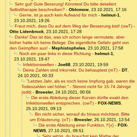
Sehr gut! Gute Bessrung! Könntest Du bitte detailiert
Selbsttherapie beschreiben?
-
Oblomow
,
23.10.2021, 17:16
Gerne, ist ja auch kein Aufwand für mich
-
helmut-1
,
23.10.2021, 19:26
Freut mich, dass Du auf dem Weg der Besserung bist! (owT)
-
Otto Lidenbrock
,
23.10.2021, 17:28
Danke! Das ist das, was ich schon lange vermutete, aber
bisher hatte ich keine Belege: Die eigentliche Gefahr geht von
den Geimpften aus!
-
Mephistopheles
,
23.10.2021, 17:58
Noch ein paar links in diese Richtung
-
helmut-1
,
23.10.2021, 19:47
Infektionswellen
-
Joe68
,
23.10.2021, 19:59
Deine Zahlen sind inkorrekt. Du behauptest (mT)
-
DT
,
24.10.2021, 00:33
"Letztes Jahr, als es noch keine Impfung gab, waren die
Todeszahlen viel höher." - Stimmt nicht für 15-74 Jährige
(edit)
-
Broesler
,
24.10.2021, 00:56
Die erste Ableitung dieser Kurven dürfte exakt den
Infektionwellen entsprechen. (owT)
-
FOX-NEWS
,
25.10.2021, 09:13
Bin nicht sicher, worauf du hinaus möchtest. Bitte
um Erläuterung. (oT)
-
Broesler
,
26.10.2021, 13:54
Die erste Ableitung einer Funktion, f'(x)
-
FOX-
NEWS
,
27.10.2021, 08:51
Sehr witzig, du brauchst kein Mathe der