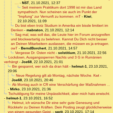
....
-
NST
,
21.10.2021, 12:37
Seit meinem Praktikum dort 1998 ist mir das Land
sympathisch. Nun scheinen sie auch im Punkt der
"Impfung" zur Vernunft zu kommen. mT
-
Kiwi
,
22.10.2021, 11:09
Du bist eben trotz Studium in Amerika ein bissle limitiert im
Denken
-
mabraton
,
21.10.2021, 12:14
Sag mal, was soll das, die Leute hier im Forum anzugreifen
und blockwartartig zu belehren. Kannst Du Dich nicht besser
an Deinen Mitarbeitern auslassen, die müssen es ja ertragen.
owT
-
BerndBorchert
,
21.10.2021, 14:57
Vergesse Dr. Osten nicht
-
solstitium
,
21.10.2021, 22:56
Lockdown, Ausgangssperren Nachts und 3 G in Rumänien
verhängt
-
Joe68
,
22.10.2021, 21:01
Bin gespannt, wer sich da dran hält
-
helmut-1
,
23.10.2021,
20:06
Neue Regelung gilt ab Montag, nächste Woche. Kwt
-
Joe68
,
23.10.2021, 20:46
Ab Montag auch in CR eine Verschärfung der Maßnahmen ...
-
Mirko
,
23.10.2021, 21:36
Tschuldigung für meine Unpässlichkeit, aber mich hats erwischt.
-
helmut-1
,
23.10.2021, 16:52
Helmut, ich wünsche Dir eine sehr gute Genesung und
Rückkehr zu Deinen Kräften. Dein Posting zeugt glücklicherweise
von einem gesunden Geist.
-
sprit
,
23.10.2021, 17:14