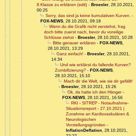
8.Klasse zu erklären (edit)
-
Broesler
,
28.10.2021,
00:25
Sorry, das sind ja keine kumulativen Kurven.
-
FOX-NEWS
,
28.10.2021, 09:18
Wenn du die Grafik nicht verstehst, frag
doch bitte zuerst nach, bevor du voreilige
Schlüsse ziehst
-
Broesler
,
28.10.2021, 10:28
Bitte genauer erklären
-
FOX-NEWS
,
28.10.2021, 13:29
Ganz einfach!
-
Broesler
,
28.10.2021,
14:34
Und wie erklärst du fallende Kurven?
Zombifizierung?
-
FOX-NEWS
,
28.10.2021, 15:10
Mach dir die Welt, wie sie dir gefällt!
-
Broesler
,
28.10.2021, 15:26
Ok, da hatte ich den Hänger
-
FOX-NEWS
,
28.10.2021, 16:56
RKI - SITREP - Notaufnahme-
Situationsreport - 27.10.2021 |
Zunahme an Kardiovaskulären &
Neurologischen
Vorstellungsgründen
-
InflationDeflation
,
28.10.2021,
22:22