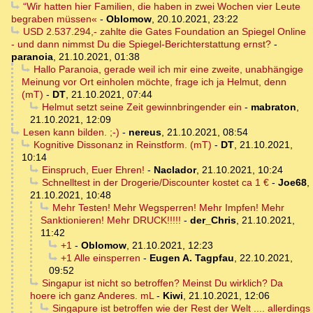
“Wir hatten hier Familien, die haben in zwei Wochen vier Leute
begraben müssen«
-
Oblomow
,
20.10.2021, 23:22
USD 2.537.294,- zahlte die Gates Foundation an Spiegel Online
- und dann nimmst Du die Spiegel-Berichterstattung ernst?
-
paranoia
,
21.10.2021, 01:38
Hallo Paranoia, gerade weil ich mir eine zweite, unabhängige
Meinung vor Ort einholen möchte, frage ich ja Helmut, denn
(mT)
-
DT
,
21.10.2021, 07:44
Helmut setzt seine Zeit gewinnbringender ein
-
mabraton
,
21.10.2021, 12:09
Lesen kann bilden. ;-)
-
nereus
,
21.10.2021, 08:54
Kognitive Dissonanz in Reinstform. (mT)
-
DT
,
21.10.2021,
10:14
Einspruch, Euer Ehren!
-
Naclador
,
21.10.2021, 10:24
Schnelltest in der Drogerie/Discounter kostet ca 1 €
-
Joe68
,
21.10.2021, 10:48
Mehr Testen! Mehr Wegsperren! Mehr Impfen! Mehr
Sanktionieren! Mehr DRUCK!!!!!
-
der_Chris
,
21.10.2021,
11:42
+1
-
Oblomow
,
21.10.2021, 12:23
+1 Alle einsperren
-
Eugen A. Tagpfau
,
22.10.2021,
09:52
Singapur ist nicht so betroffen? Meinst Du wirklich? Da
hoere ich ganz Anderes. mL
-
Kiwi
,
21.10.2021, 12:06
Singapure ist betroffen wie der Rest der Welt .... allerdings