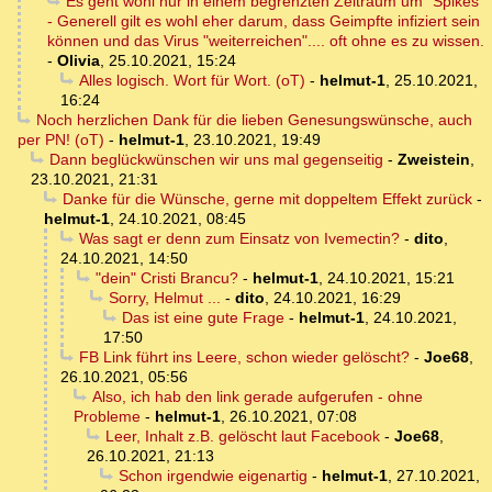
Es geht wohl nur in einem begrenzten Zeitraum um "Spikes"
- Generell gilt es wohl eher darum, dass Geimpfte infiziert sein
können und das Virus "weiterreichen".... oft ohne es zu wissen.
-
Olivia
,
25.10.2021, 15:24
Alles logisch. Wort für Wort. (oT)
-
helmut-1
,
25.10.2021,
16:24
Noch herzlichen Dank für die lieben Genesungswünsche, auch
per PN! (oT)
-
helmut-1
,
23.10.2021, 19:49
Dann beglückwünschen wir uns mal gegenseitig
-
Zweistein
,
23.10.2021, 21:31
Danke für die Wünsche, gerne mit doppeltem Effekt zurück
-
helmut-1
,
24.10.2021, 08:45
Was sagt er denn zum Einsatz von Ivemectin?
-
dito
,
24.10.2021, 14:50
"dein" Cristi Brancu?
-
helmut-1
,
24.10.2021, 15:21
Sorry, Helmut ...
-
dito
,
24.10.2021, 16:29
Das ist eine gute Frage
-
helmut-1
,
24.10.2021,
17:50
FB Link führt ins Leere, schon wieder gelöscht?
-
Joe68
,
26.10.2021, 05:56
Also, ich hab den link gerade aufgerufen - ohne
Probleme
-
helmut-1
,
26.10.2021, 07:08
Leer, Inhalt z.B. gelöscht laut Facebook
-
Joe68
,
26.10.2021, 21:13
Schon irgendwie eigenartig
-
helmut-1
,
27.10.2021,