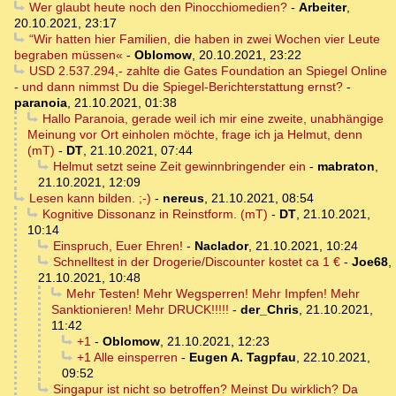
Wer glaubt heute noch den Pinocchiomedien?
-
Arbeiter
,
20.10.2021, 23:17
“Wir hatten hier Familien, die haben in zwei Wochen vier Leute
begraben müssen«
-
Oblomow
,
20.10.2021, 23:22
USD 2.537.294,- zahlte die Gates Foundation an Spiegel Online
- und dann nimmst Du die Spiegel-Berichterstattung ernst?
-
paranoia
,
21.10.2021, 01:38
Hallo Paranoia, gerade weil ich mir eine zweite, unabhängige
Meinung vor Ort einholen möchte, frage ich ja Helmut, denn
(mT)
-
DT
,
21.10.2021, 07:44
Helmut setzt seine Zeit gewinnbringender ein
-
mabraton
,
21.10.2021, 12:09
Lesen kann bilden. ;-)
-
nereus
,
21.10.2021, 08:54
Kognitive Dissonanz in Reinstform. (mT)
-
DT
,
21.10.2021,
10:14
Einspruch, Euer Ehren!
-
Naclador
,
21.10.2021, 10:24
Schnelltest in der Drogerie/Discounter kostet ca 1 €
-
Joe68
,
21.10.2021, 10:48
Mehr Testen! Mehr Wegsperren! Mehr Impfen! Mehr
Sanktionieren! Mehr DRUCK!!!!!
-
der_Chris
,
21.10.2021,
11:42
+1
-
Oblomow
,
21.10.2021, 12:23
+1 Alle einsperren
-
Eugen A. Tagpfau
,
22.10.2021,
09:52
Singapur ist nicht so betroffen? Meinst Du wirklich? Da