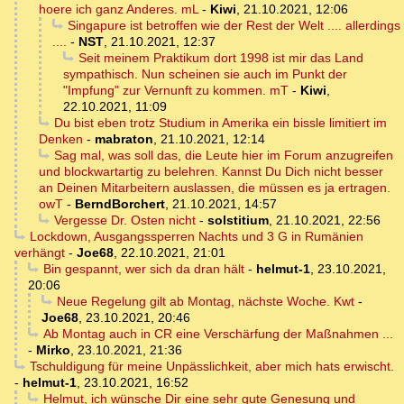
hoere ich ganz Anderes. mL
-
Kiwi
,
21.10.2021, 12:06
Singapure ist betroffen wie der Rest der Welt .... allerdings
....
-
NST
,
21.10.2021, 12:37
Seit meinem Praktikum dort 1998 ist mir das Land
sympathisch. Nun scheinen sie auch im Punkt der
"Impfung" zur Vernunft zu kommen. mT
-
Kiwi
,
22.10.2021, 11:09
Du bist eben trotz Studium in Amerika ein bissle limitiert im
Denken
-
mabraton
,
21.10.2021, 12:14
Sag mal, was soll das, die Leute hier im Forum anzugreifen
und blockwartartig zu belehren. Kannst Du Dich nicht besser
an Deinen Mitarbeitern auslassen, die müssen es ja ertragen.
owT
-
BerndBorchert
,
21.10.2021, 14:57
Vergesse Dr. Osten nicht
-
solstitium
,
21.10.2021, 22:56
Lockdown, Ausgangssperren Nachts und 3 G in Rumänien
verhängt
-
Joe68
,
22.10.2021, 21:01
Bin gespannt, wer sich da dran hält
-
helmut-1
,
23.10.2021,
20:06
Neue Regelung gilt ab Montag, nächste Woche. Kwt
-
Joe68
,
23.10.2021, 20:46
Ab Montag auch in CR eine Verschärfung der Maßnahmen ...
-
Mirko
,
23.10.2021, 21:36
Tschuldigung für meine Unpässlichkeit, aber mich hats erwischt.
-
helmut-1
,
23.10.2021, 16:52
Helmut, ich wünsche Dir eine sehr gute Genesung und