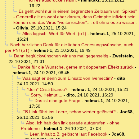
16:22
Es geht wohl nur in einem begrenzten Zeitraum um "Spikes"
- Generell gilt es wohl eher darum, dass Geimpfte infiziert sein
können und das Virus "weiterreichen".... oft ohne es zu wissen.
-
Olivia
,
25.10.2021, 15:24
Alles logisch. Wort für Wort. (oT)
-
helmut-1
,
25.10.2021,
16:24
Noch herzlichen Dank für die lieben Genesungswünsche, auch
per PN! (oT)
-
helmut-1
,
23.10.2021, 19:49
Dann beglückwünschen wir uns mal gegenseitig
-
Zweistein
,
23.10.2021, 21:31
Danke für die Wünsche, gerne mit doppeltem Effekt zurück
-
helmut-1
,
24.10.2021, 08:45
Was sagt er denn zum Einsatz von Ivemectin?
-
dito
,
24.10.2021, 14:50
"dein" Cristi Brancu?
-
helmut-1
,
24.10.2021, 15:21
Sorry, Helmut ...
-
dito
,
24.10.2021, 16:29
Das ist eine gute Frage
-
helmut-1
,
24.10.2021,
17:50
FB Link führt ins Leere, schon wieder gelöscht?
-
Joe68
,
26.10.2021, 05:56
Also, ich hab den link gerade aufgerufen - ohne
Probleme
-
helmut-1
,
26.10.2021, 07:08
Leer, Inhalt z.B. gelöscht laut Facebook
-
Joe68
,