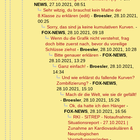
NEWS
,
27.10.2021, 08:51
Sehr witzig, du brauchst kein Mathe der
8.Klasse zu erklären (edit)
-
Broesler
,
28.10.2021,
00:25
Sorry, das sind ja keine kumulativen Kurven.
-
FOX-NEWS
,
28.10.2021, 09:18
Wenn du die Grafik nicht verstehst, frag
doch bitte zuerst nach, bevor du voreilige
Schlüsse ziehst
-
Broesler
,
28.10.2021, 10:28
Bitte genauer erklären
-
FOX-NEWS
,
28.10.2021, 13:29
Ganz einfach!
-
Broesler
,
28.10.2021,
14:34
Und wie erklärst du fallende Kurven?
Zombifizierung?
-
FOX-NEWS
,
28.10.2021, 15:10
Mach dir die Welt, wie sie dir gefällt!
-
Broesler
,
28.10.2021, 15:26
Ok, da hatte ich den Hänger
-
FOX-NEWS
,
28.10.2021, 16:56
RKI - SITREP - Notaufnahme-
Situationsreport - 27.10.2021 |
Zunahme an Kardiovaskulären &
Neurologischen
Vorstellungsgründen
-