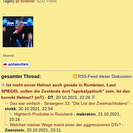
Tagen)
@ Broesler
5232 Views
--
Afuera!
antworten
gesamter Thread:
RSS-Feed dieser Diskussion
Ist nicht unser Helmut auch gerade in Rumänien. Laut
SPIEGEL sollen die Zustände dort "apokalyptisch" sein. Ist das
korrekt Helmut? (mT)
-
DT
,
20.10.2021, 22:26
Das war einfach - Strategem 33: "Die List des Zwietrachtsäens"
-
stokk
,
20.10.2021, 22:54
Hightech-Produkte in Russland
-
mabraton
,
21.10.2021,
10:16
Welchen meiner Wege meint einer der aggressiveren DTs?
-
Zweistein
,
20.10.2021, 23:11