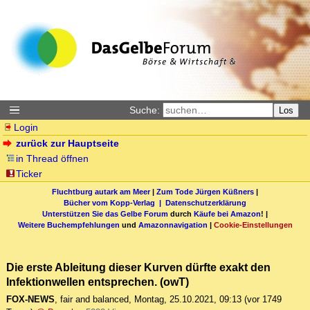
Suche:
Los
Login
zurück zur Hauptseite
in Thread öffnen
Ticker
Fluchtburg autark am Meer
|
Zum Tode Jürgen Küßners
|
Bücher vom Kopp-Verlag |
Datenschutzerklärung
Unterstützen Sie das Gelbe Forum
durch
Käufe bei Amazon
! |
Weitere Buchempfehlungen
und
Amazonnavigation
|
Cookie-Einstellungen
Die erste Ableitung dieser Kurven dürfte exakt den
Infektionwellen entsprechen. (owT)
FOX-NEWS
,
fair and balanced
,
Montag, 25.10.2021, 09:13
(vor 1749