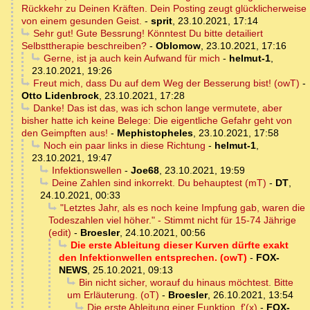
Rückkehr zu Deinen Kräften. Dein Posting zeugt glücklicherweise
von einem gesunden Geist.
-
sprit
,
23.10.2021, 17:14
Sehr gut! Gute Bessrung! Könntest Du bitte detailiert
Selbsttherapie beschreiben?
-
Oblomow
,
23.10.2021, 17:16
Gerne, ist ja auch kein Aufwand für mich
-
helmut-1
,
23.10.2021, 19:26
Freut mich, dass Du auf dem Weg der Besserung bist! (owT)
-
Otto Lidenbrock
,
23.10.2021, 17:28
Danke! Das ist das, was ich schon lange vermutete, aber
bisher hatte ich keine Belege: Die eigentliche Gefahr geht von
den Geimpften aus!
-
Mephistopheles
,
23.10.2021, 17:58
Noch ein paar links in diese Richtung
-
helmut-1
,
23.10.2021, 19:47
Infektionswellen
-
Joe68
,
23.10.2021, 19:59
Deine Zahlen sind inkorrekt. Du behauptest (mT)
-
DT
,
24.10.2021, 00:33
"Letztes Jahr, als es noch keine Impfung gab, waren die
Todeszahlen viel höher." - Stimmt nicht für 15-74 Jährige
(edit)
-
Broesler
,
24.10.2021, 00:56
Die erste Ableitung dieser Kurven dürfte exakt
den Infektionwellen entsprechen. (owT)
-
FOX-
NEWS
,
25.10.2021, 09:13
Bin nicht sicher, worauf du hinaus möchtest. Bitte
um Erläuterung. (oT)
-
Broesler
,
26.10.2021, 13:54
Die erste Ableitung einer Funktion, f'(x)
-
FOX-