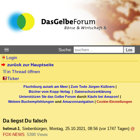
Suche:
Los
Login
zurück zur Hauptseite
in Thread öffnen
Ticker
Fluchtburg autark am Meer
|
Zum Tode Jürgen Küßners
|
Bücher vom Kopp-Verlag |
Datenschutzerklärung
Unterstützen Sie das Gelbe Forum
durch
Käufe bei Amazon
! |
Weitere Buchempfehlungen
und
Amazonnavigation
|
Cookie-Einstellungen
Da liegst Du falsch
helmut-1
,
Siebenbürgen
,
Montag, 25.10.2021, 08:56
(vor 1747 Tagen)
@
FOX-NEWS
5398 Views