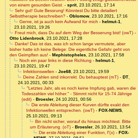
von einem gesunden Geist.
-
sprit
,
23.10.2021, 17:14
Sehr gut! Gute Bessrung! Könntest Du bitte detailiert
Selbsttherapie beschreiben?
-
Oblomow
,
23.10.2021, 17:16
Gerne, ist ja auch kein Aufwand für mich
-
helmut-1
,
23.10.2021, 19:26
Freut mich, dass Du auf dem Weg der Besserung bist! (owT)
-
Otto Lidenbrock
,
23.10.2021, 17:28
Danke! Das ist das, was ich schon lange vermutete, aber
bisher hatte ich keine Belege: Die eigentliche Gefahr geht von
den Geimpften aus!
-
Mephistopheles
,
23.10.2021, 17:58
Noch ein paar links in diese Richtung
-
helmut-1
,
23.10.2021, 19:47
Infektionswellen
-
Joe68
,
23.10.2021, 19:59
Deine Zahlen sind inkorrekt. Du behauptest (mT)
-
DT
,
24.10.2021, 00:33
"Letztes Jahr, als es noch keine Impfung gab, waren die
Todeszahlen viel höher." - Stimmt nicht für 15-74 Jährige
(edit)
-
Broesler
,
24.10.2021, 00:56
Die erste Ableitung dieser Kurven dürfte exakt den
Infektionwellen entsprechen. (owT)
-
FOX-NEWS
,
25.10.2021, 09:13
Bin nicht sicher, worauf du hinaus möchtest. Bitte
um Erläuterung. (oT)
-
Broesler
,
26.10.2021, 13:54
Die erste Ableitung einer Funktion, f'(x)
-
FOX-