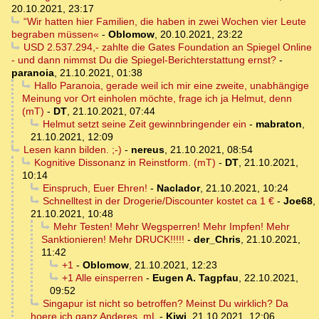
20.10.2021, 23:17
“Wir hatten hier Familien, die haben in zwei Wochen vier Leute
begraben müssen«
-
Oblomow
,
20.10.2021, 23:22
USD 2.537.294,- zahlte die Gates Foundation an Spiegel Online
- und dann nimmst Du die Spiegel-Berichterstattung ernst?
-
paranoia
,
21.10.2021, 01:38
Hallo Paranoia, gerade weil ich mir eine zweite, unabhängige
Meinung vor Ort einholen möchte, frage ich ja Helmut, denn
(mT)
-
DT
,
21.10.2021, 07:44
Helmut setzt seine Zeit gewinnbringender ein
-
mabraton
,
21.10.2021, 12:09
Lesen kann bilden. ;-)
-
nereus
,
21.10.2021, 08:54
Kognitive Dissonanz in Reinstform. (mT)
-
DT
,
21.10.2021,
10:14
Einspruch, Euer Ehren!
-
Naclador
,
21.10.2021, 10:24
Schnelltest in der Drogerie/Discounter kostet ca 1 €
-
Joe68
,
21.10.2021, 10:48
Mehr Testen! Mehr Wegsperren! Mehr Impfen! Mehr
Sanktionieren! Mehr DRUCK!!!!!
-
der_Chris
,
21.10.2021,
11:42
+1
-
Oblomow
,
21.10.2021, 12:23
+1 Alle einsperren
-
Eugen A. Tagpfau
,
22.10.2021,
09:52
Singapur ist nicht so betroffen? Meinst Du wirklich? Da
hoere ich ganz Anderes. mL
-
Kiwi
,
21.10.2021, 12:06