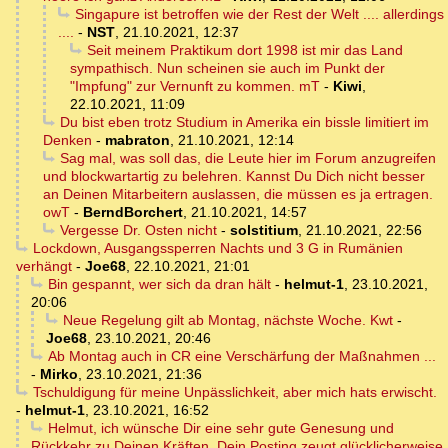
Singapure ist betroffen wie der Rest der Welt .... allerdings
....
-
NST
,
21.10.2021, 12:37
Seit meinem Praktikum dort 1998 ist mir das Land
sympathisch. Nun scheinen sie auch im Punkt der
"Impfung" zur Vernunft zu kommen. mT
-
Kiwi
,
22.10.2021, 11:09
Du bist eben trotz Studium in Amerika ein bissle limitiert im
Denken
-
mabraton
,
21.10.2021, 12:14
Sag mal, was soll das, die Leute hier im Forum anzugreifen
und blockwartartig zu belehren. Kannst Du Dich nicht besser
an Deinen Mitarbeitern auslassen, die müssen es ja ertragen.
owT
-
BerndBorchert
,
21.10.2021, 14:57
Vergesse Dr. Osten nicht
-
solstitium
,
21.10.2021, 22:56
Lockdown, Ausgangssperren Nachts und 3 G in Rumänien
verhängt
-
Joe68
,
22.10.2021, 21:01
Bin gespannt, wer sich da dran hält
-
helmut-1
,
23.10.2021,
20:06
Neue Regelung gilt ab Montag, nächste Woche. Kwt
-
Joe68
,
23.10.2021, 20:46
Ab Montag auch in CR eine Verschärfung der Maßnahmen ...
-
Mirko
,
23.10.2021, 21:36
Tschuldigung für meine Unpässlichkeit, aber mich hats erwischt.
-
helmut-1
,
23.10.2021, 16:52
Helmut, ich wünsche Dir eine sehr gute Genesung und
Rückkehr zu Deinen Kräften. Dein Posting zeugt glücklicherweise