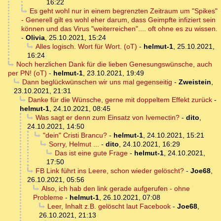
16:22
Es geht wohl nur in einem begrenzten Zeitraum um "Spikes"
- Generell gilt es wohl eher darum, dass Geimpfte infiziert sein
können und das Virus "weiterreichen".... oft ohne es zu wissen.
-
Olivia
,
25.10.2021, 15:24
Alles logisch. Wort für Wort. (oT)
-
helmut-1
,
25.10.2021,
16:24
Noch herzlichen Dank für die lieben Genesungswünsche, auch
per PN! (oT)
-
helmut-1
,
23.10.2021, 19:49
Dann beglückwünschen wir uns mal gegenseitig
-
Zweistein
,
23.10.2021, 21:31
Danke für die Wünsche, gerne mit doppeltem Effekt zurück
-
helmut-1
,
24.10.2021, 08:45
Was sagt er denn zum Einsatz von Ivemectin?
-
dito
,
24.10.2021, 14:50
"dein" Cristi Brancu?
-
helmut-1
,
24.10.2021, 15:21
Sorry, Helmut ...
-
dito
,
24.10.2021, 16:29
Das ist eine gute Frage
-
helmut-1
,
24.10.2021,
17:50
FB Link führt ins Leere, schon wieder gelöscht?
-
Joe68
,
26.10.2021, 05:56
Also, ich hab den link gerade aufgerufen - ohne
Probleme
-
helmut-1
,
26.10.2021, 07:08
Leer, Inhalt z.B. gelöscht laut Facebook
-
Joe68
,
26.10.2021, 21:13