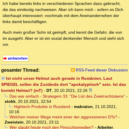
Ich habe bereits links in verschiedenen Sprachen dazu gebracht,
die das eindeutig nachweisen. Aber ich kann mich - sofern es Dich
überhaupt interessiert -nochmals mit dem Aneinanderreihen der
links damit beschäftigen.
Auch mein großer Sohn ist geimpft, und kennt die Gefahr, die von
im ausgeht. Aber er ist ein sozial denkender Mensch und sieht sich
vor.
antworten
gesamter Thread:
RSS-Feed dieser Diskussion
Ist nicht unser Helmut auch gerade in Rumänien. Laut
SPIEGEL sollen die Zustände dort "apokalyptisch" sein. Ist das
korrekt Helmut? (mT)
-
DT
,
20.10.2021, 22:26
Das war einfach - Strategem 33: "Die List des Zwietrachtsäens"
-
stokk
,
20.10.2021, 22:54
Hightech-Produkte in Russland
-
mabraton
,
21.10.2021,
10:16
Welchen meiner Wege meint einer der aggressiveren DTs?
-
Zweistein
,
20.10.2021, 23:11
Wer glaubt heute noch den Pinocchiomedien?
-
Arbeiter
,