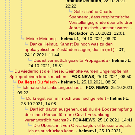
InflationDeflation
,
28.10.2021,
22:22
Sehr schöne Charts.
Spannend, dass respiratorische
Vorstellungsgründe über alle drei
Jahre praktisch konstant waren.
-
Naclador
,
29.10.2021, 12:01
Meine Meinung:
-
helmut-1
,
24.10.2021, 08:20
Danke Helmut. Kannst Du noch was zu den
apokalyptischen Zuständen sagen, die im (mT)
-
DT
,
24.10.2021, 11:44
Das ist vermutlich gezielte Propaganda
-
helmut-1
,
24.10.2021, 15:51
Du wiederholst die These, Geimpfte würden Ungeimpfte mit
Spikeproteinen krank machen.
-
FOX-NEWS
,
25.10.2021, 08:50
Da liegst Du falsch
-
helmut-1
,
25.10.2021, 08:56
Ich habe die Links angeschaut.
-
FOX-NEWS
,
25.10.2021,
09:22
Du kriegst von mir noch was nachgeliefert
-
helmut-1
,
25.10.2021, 14:08
Darf ich davon ausgehen, daß du die Boosterimpfung
der einen Person für eure Covid-Erkrankung
verantwortlich machst?
-
FOX-NEWS
,
25.10.2021, 14:41
Die Überschrift von Olivia sagts viel besser aus, als
ich es ausdrücken kann.
-
helmut-1
,
25.10.2021,