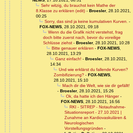
NEWS
,
27.10.2021, 08:51
Sehr witzig, du brauchst kein Mathe der
8.Klasse zu erklären (edit)
-
Broesler
,
28.10.2021,
00:25
Sorry, das sind ja keine kumulativen Kurven.
-
FOX-NEWS
,
28.10.2021, 09:18
Wenn du die Grafik nicht verstehst, frag
doch bitte zuerst nach, bevor du voreilige
Schlüsse ziehst
-
Broesler
,
28.10.2021, 10:28
Bitte genauer erklären
-
FOX-NEWS
,
28.10.2021, 13:29
Ganz einfach!
-
Broesler
,
28.10.2021,
14:34
Und wie erklärst du fallende Kurven?
Zombifizierung?
-
FOX-NEWS
,
28.10.2021, 15:10
Mach dir die Welt, wie sie dir gefällt!
-
Broesler
,
28.10.2021, 15:26
Ok, da hatte ich den Hänger
-
FOX-NEWS
,
28.10.2021, 16:56
RKI - SITREP - Notaufnahme-
Situationsreport - 27.10.2021 |
Zunahme an Kardiovaskulären &
Neurologischen
Vorstellungsgründen
-