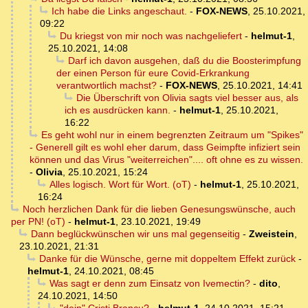
Ich habe die Links angeschaut.
-
FOX-NEWS
,
25.10.2021,
09:22
Du kriegst von mir noch was nachgeliefert
-
helmut-1
,
25.10.2021, 14:08
Darf ich davon ausgehen, daß du die Boosterimpfung
der einen Person für eure Covid-Erkrankung
verantwortlich machst?
-
FOX-NEWS
,
25.10.2021, 14:41
Die Überschrift von Olivia sagts viel besser aus, als
ich es ausdrücken kann.
-
helmut-1
,
25.10.2021,
16:22
Es geht wohl nur in einem begrenzten Zeitraum um "Spikes"
- Generell gilt es wohl eher darum, dass Geimpfte infiziert sein
können und das Virus "weiterreichen".... oft ohne es zu wissen.
-
Olivia
,
25.10.2021, 15:24
Alles logisch. Wort für Wort. (oT)
-
helmut-1
,
25.10.2021,
16:24
Noch herzlichen Dank für die lieben Genesungswünsche, auch
per PN! (oT)
-
helmut-1
,
23.10.2021, 19:49
Dann beglückwünschen wir uns mal gegenseitig
-
Zweistein
,
23.10.2021, 21:31
Danke für die Wünsche, gerne mit doppeltem Effekt zurück
-
helmut-1
,
24.10.2021, 08:45
Was sagt er denn zum Einsatz von Ivemectin?
-
dito
,
24.10.2021, 14:50
"dein" Cristi Brancu?
-
helmut-1
,
24.10.2021, 15:21