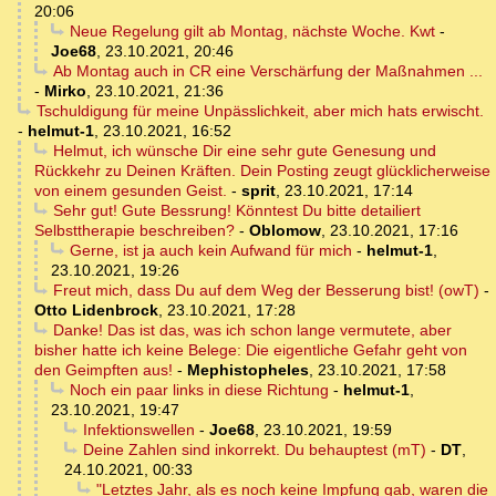
20:06
Neue Regelung gilt ab Montag, nächste Woche. Kwt
-
Joe68
,
23.10.2021, 20:46
Ab Montag auch in CR eine Verschärfung der Maßnahmen ...
-
Mirko
,
23.10.2021, 21:36
Tschuldigung für meine Unpässlichkeit, aber mich hats erwischt.
-
helmut-1
,
23.10.2021, 16:52
Helmut, ich wünsche Dir eine sehr gute Genesung und
Rückkehr zu Deinen Kräften. Dein Posting zeugt glücklicherweise
von einem gesunden Geist.
-
sprit
,
23.10.2021, 17:14
Sehr gut! Gute Bessrung! Könntest Du bitte detailiert
Selbsttherapie beschreiben?
-
Oblomow
,
23.10.2021, 17:16
Gerne, ist ja auch kein Aufwand für mich
-
helmut-1
,
23.10.2021, 19:26
Freut mich, dass Du auf dem Weg der Besserung bist! (owT)
-
Otto Lidenbrock
,
23.10.2021, 17:28
Danke! Das ist das, was ich schon lange vermutete, aber
bisher hatte ich keine Belege: Die eigentliche Gefahr geht von
den Geimpften aus!
-
Mephistopheles
,
23.10.2021, 17:58
Noch ein paar links in diese Richtung
-
helmut-1
,
23.10.2021, 19:47
Infektionswellen
-
Joe68
,
23.10.2021, 19:59
Deine Zahlen sind inkorrekt. Du behauptest (mT)
-
DT
,
24.10.2021, 00:33
"Letztes Jahr, als es noch keine Impfung gab, waren die