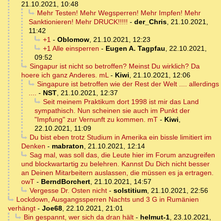
21.10.2021, 10:48
Mehr Testen! Mehr Wegsperren! Mehr Impfen! Mehr
Sanktionieren! Mehr DRUCK!!!!!
-
der_Chris
,
21.10.2021,
11:42
+1
-
Oblomow
,
21.10.2021, 12:23
+1 Alle einsperren
-
Eugen A. Tagpfau
,
22.10.2021,
09:52
Singapur ist nicht so betroffen? Meinst Du wirklich? Da
hoere ich ganz Anderes. mL
-
Kiwi
,
21.10.2021, 12:06
Singapure ist betroffen wie der Rest der Welt .... allerdings
....
-
NST
,
21.10.2021, 12:37
Seit meinem Praktikum dort 1998 ist mir das Land
sympathisch. Nun scheinen sie auch im Punkt der
"Impfung" zur Vernunft zu kommen. mT
-
Kiwi
,
22.10.2021, 11:09
Du bist eben trotz Studium in Amerika ein bissle limitiert im
Denken
-
mabraton
,
21.10.2021, 12:14
Sag mal, was soll das, die Leute hier im Forum anzugreifen
und blockwartartig zu belehren. Kannst Du Dich nicht besser
an Deinen Mitarbeitern auslassen, die müssen es ja ertragen.
owT
-
BerndBorchert
,
21.10.2021, 14:57
Vergesse Dr. Osten nicht
-
solstitium
,
21.10.2021, 22:56
Lockdown, Ausgangssperren Nachts und 3 G in Rumänien
verhängt
-
Joe68
,
22.10.2021, 21:01
Bin gespannt, wer sich da dran hält
-
helmut-1
,
23.10.2021,