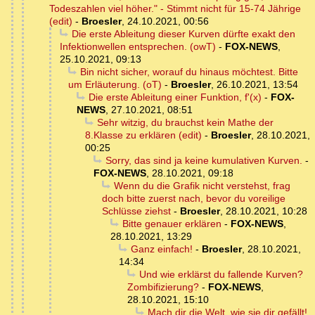
Todeszahlen viel höher." - Stimmt nicht für 15-74 Jährige
(edit)
-
Broesler
,
24.10.2021, 00:56
Die erste Ableitung dieser Kurven dürfte exakt den
Infektionwellen entsprechen. (owT)
-
FOX-NEWS
,
25.10.2021, 09:13
Bin nicht sicher, worauf du hinaus möchtest. Bitte
um Erläuterung. (oT)
-
Broesler
,
26.10.2021, 13:54
Die erste Ableitung einer Funktion, f'(x)
-
FOX-
NEWS
,
27.10.2021, 08:51
Sehr witzig, du brauchst kein Mathe der
8.Klasse zu erklären (edit)
-
Broesler
,
28.10.2021,
00:25
Sorry, das sind ja keine kumulativen Kurven.
-
FOX-NEWS
,
28.10.2021, 09:18
Wenn du die Grafik nicht verstehst, frag
doch bitte zuerst nach, bevor du voreilige
Schlüsse ziehst
-
Broesler
,
28.10.2021, 10:28
Bitte genauer erklären
-
FOX-NEWS
,
28.10.2021, 13:29
Ganz einfach!
-
Broesler
,
28.10.2021,
14:34
Und wie erklärst du fallende Kurven?
Zombifizierung?
-
FOX-NEWS
,
28.10.2021, 15:10
Mach dir die Welt, wie sie dir gefällt!