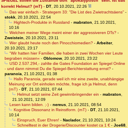
SPIEGEL sollen die Zustände dort "apokalyptisch" sein. Ist das
korrekt Helmut? (mT)
-
DT
,
20.10.2021, 22:26
Das war einfach - Strategem 33: "Die List des Zwietrachtsäens"
-
stokk
,
20.10.2021, 22:54
Hightech-Produkte in Russland
-
mabraton
,
21.10.2021,
10:16
Welchen meiner Wege meint einer der aggressiveren DTs?
-
Zweistein
,
20.10.2021, 23:11
Wer glaubt heute noch den Pinocchiomedien?
-
Arbeiter
,
20.10.2021, 23:17
“Wir hatten hier Familien, die haben in zwei Wochen vier Leute
begraben müssen«
-
Oblomow
,
20.10.2021, 23:22
USD 2.537.294,- zahlte die Gates Foundation an Spiegel Online
- und dann nimmst Du die Spiegel-Berichterstattung ernst?
-
paranoia
,
21.10.2021, 01:38
Hallo Paranoia, gerade weil ich mir eine zweite, unabhängige
Meinung vor Ort einholen möchte, frage ich ja Helmut, denn
(mT)
-
DT
,
21.10.2021, 07:44
Helmut setzt seine Zeit gewinnbringender ein
-
mabraton
,
21.10.2021, 12:09
Lesen kann bilden. ;-)
-
nereus
,
21.10.2021, 08:54
Kognitive Dissonanz in Reinstform. (mT)
-
DT
,
21.10.2021,
10:14
Einspruch, Euer Ehren!
-
Naclador
,
21.10.2021, 10:24
Schnelltest in der Drogerie/Discounter kostet ca 1 €
-
Joe68
,