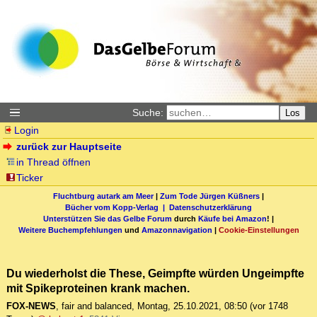
Suche:
Los
Login
zurück zur Hauptseite
in Thread öffnen
Ticker
Fluchtburg autark am Meer
|
Zum Tode Jürgen Küßners
|
Bücher vom Kopp-Verlag |
Datenschutzerklärung
Unterstützen Sie das Gelbe Forum
durch
Käufe bei Amazon
! |
Weitere Buchempfehlungen
und
Amazonnavigation
|
Cookie-Einstellungen
Du wiederholst die These, Geimpfte würden Ungeimpfte
mit Spikeproteinen krank machen.
FOX-NEWS
,
fair and balanced
,
Montag, 25.10.2021, 08:50
(vor 1748