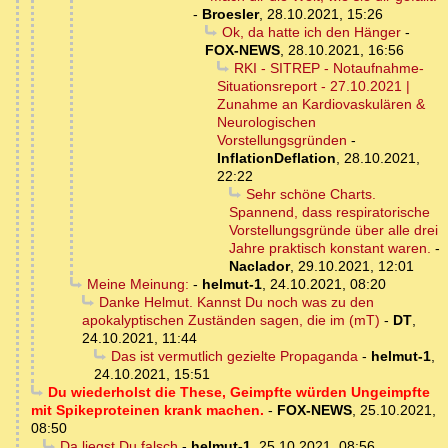
-
Broesler
,
28.10.2021, 15:26
Ok, da hatte ich den Hänger
-
FOX-NEWS
,
28.10.2021, 16:56
RKI - SITREP - Notaufnahme-
Situationsreport - 27.10.2021 |
Zunahme an Kardiovaskulären &
Neurologischen
Vorstellungsgründen
-
InflationDeflation
,
28.10.2021,
22:22
Sehr schöne Charts.
Spannend, dass respiratorische
Vorstellungsgründe über alle drei
Jahre praktisch konstant waren.
-
Naclador
,
29.10.2021, 12:01
Meine Meinung:
-
helmut-1
,
24.10.2021, 08:20
Danke Helmut. Kannst Du noch was zu den
apokalyptischen Zuständen sagen, die im (mT)
-
DT
,
24.10.2021, 11:44
Das ist vermutlich gezielte Propaganda
-
helmut-1
,
24.10.2021, 15:51
Du wiederholst die These, Geimpfte würden Ungeimpfte
mit Spikeproteinen krank machen.
-
FOX-NEWS
,
25.10.2021,
08:50
Da liegst Du falsch
-
helmut-1
,
25.10.2021, 08:56