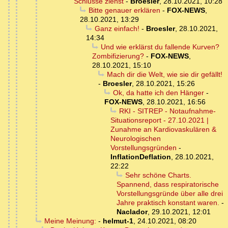
Schlüsse ziehst
-
Broesler
,
28.10.2021, 10:28
Bitte genauer erklären
-
FOX-NEWS
,
28.10.2021, 13:29
Ganz einfach!
-
Broesler
,
28.10.2021,
14:34
Und wie erklärst du fallende Kurven?
Zombifizierung?
-
FOX-NEWS
,
28.10.2021, 15:10
Mach dir die Welt, wie sie dir gefällt!
-
Broesler
,
28.10.2021, 15:26
Ok, da hatte ich den Hänger
-
FOX-NEWS
,
28.10.2021, 16:56
RKI - SITREP - Notaufnahme-
Situationsreport - 27.10.2021 |
Zunahme an Kardiovaskulären &
Neurologischen
Vorstellungsgründen
-
InflationDeflation
,
28.10.2021,
22:22
Sehr schöne Charts.
Spannend, dass respiratorische
Vorstellungsgründe über alle drei
Jahre praktisch konstant waren.
-
Naclador
,
29.10.2021, 12:01
Meine Meinung:
-
helmut-1
,
24.10.2021, 08:20