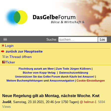
Suche:
Los
Login
zurück zur Hauptseite
in Thread öffnen
Ticker
Fluchtburg autark am Meer
|
Zum Tode Jürgen Küßners
|
Bücher vom Kopp-Verlag |
Datenschutzerklärung
Unterstützen Sie das Gelbe Forum
durch
Käufe bei Amazon
! |
Weitere Buchempfehlungen
und
Amazonnavigation
|
Cookie-Einstellungen
Neue Regelung gilt ab Montag, nächste Woche. Kwt
Joe68
,
Samstag, 23.10.2021, 20:46
(vor 1750 Tagen)
@ helmut-1
5694
Views