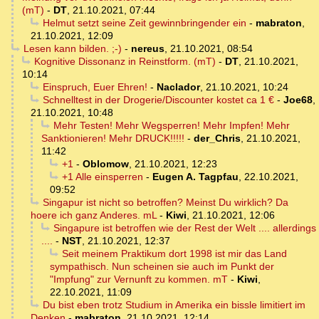
(mT)
-
DT
,
21.10.2021, 07:44
Helmut setzt seine Zeit gewinnbringender ein
-
mabraton
,
21.10.2021, 12:09
Lesen kann bilden. ;-)
-
nereus
,
21.10.2021, 08:54
Kognitive Dissonanz in Reinstform. (mT)
-
DT
,
21.10.2021,
10:14
Einspruch, Euer Ehren!
-
Naclador
,
21.10.2021, 10:24
Schnelltest in der Drogerie/Discounter kostet ca 1 €
-
Joe68
,
21.10.2021, 10:48
Mehr Testen! Mehr Wegsperren! Mehr Impfen! Mehr
Sanktionieren! Mehr DRUCK!!!!!
-
der_Chris
,
21.10.2021,
11:42
+1
-
Oblomow
,
21.10.2021, 12:23
+1 Alle einsperren
-
Eugen A. Tagpfau
,
22.10.2021,
09:52
Singapur ist nicht so betroffen? Meinst Du wirklich? Da
hoere ich ganz Anderes. mL
-
Kiwi
,
21.10.2021, 12:06
Singapure ist betroffen wie der Rest der Welt .... allerdings
....
-
NST
,
21.10.2021, 12:37
Seit meinem Praktikum dort 1998 ist mir das Land
sympathisch. Nun scheinen sie auch im Punkt der
"Impfung" zur Vernunft zu kommen. mT
-
Kiwi
,
22.10.2021, 11:09
Du bist eben trotz Studium in Amerika ein bissle limitiert im
Denken
-
mabraton
,
21.10.2021, 12:14