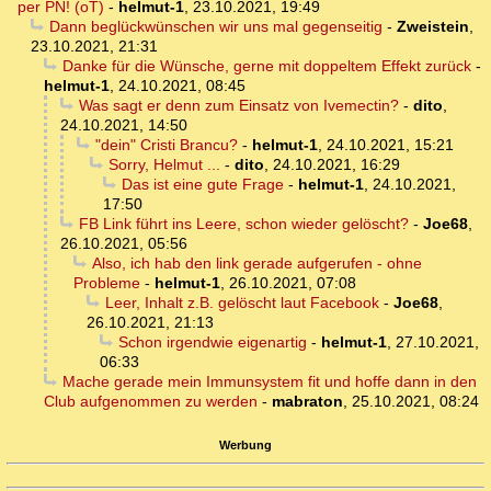
per PN! (oT)
-
helmut-1
,
23.10.2021, 19:49
Dann beglückwünschen wir uns mal gegenseitig
-
Zweistein
,
23.10.2021, 21:31
Danke für die Wünsche, gerne mit doppeltem Effekt zurück
-
helmut-1
,
24.10.2021, 08:45
Was sagt er denn zum Einsatz von Ivemectin?
-
dito
,
24.10.2021, 14:50
"dein" Cristi Brancu?
-
helmut-1
,
24.10.2021, 15:21
Sorry, Helmut ...
-
dito
,
24.10.2021, 16:29
Das ist eine gute Frage
-
helmut-1
,
24.10.2021,
17:50
FB Link führt ins Leere, schon wieder gelöscht?
-
Joe68
,
26.10.2021, 05:56
Also, ich hab den link gerade aufgerufen - ohne
Probleme
-
helmut-1
,
26.10.2021, 07:08
Leer, Inhalt z.B. gelöscht laut Facebook
-
Joe68
,
26.10.2021, 21:13
Schon irgendwie eigenartig
-
helmut-1
,
27.10.2021,
06:33
Mache gerade mein Immunsystem fit und hoffe dann in den
Club aufgenommen zu werden
-
mabraton
,
25.10.2021, 08:24
Werbung