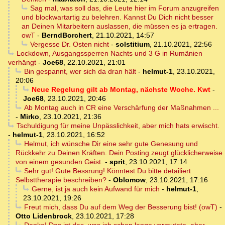
Sag mal, was soll das, die Leute hier im Forum anzugreifen
und blockwartartig zu belehren. Kannst Du Dich nicht besser
an Deinen Mitarbeitern auslassen, die müssen es ja ertragen.
owT
-
BerndBorchert
,
21.10.2021, 14:57
Vergesse Dr. Osten nicht
-
solstitium
,
21.10.2021, 22:56
Lockdown, Ausgangssperren Nachts und 3 G in Rumänien
verhängt
-
Joe68
,
22.10.2021, 21:01
Bin gespannt, wer sich da dran hält
-
helmut-1
,
23.10.2021,
20:06
Neue Regelung gilt ab Montag, nächste Woche. Kwt
-
Joe68
,
23.10.2021, 20:46
Ab Montag auch in CR eine Verschärfung der Maßnahmen ...
-
Mirko
,
23.10.2021, 21:36
Tschuldigung für meine Unpässlichkeit, aber mich hats erwischt.
-
helmut-1
,
23.10.2021, 16:52
Helmut, ich wünsche Dir eine sehr gute Genesung und
Rückkehr zu Deinen Kräften. Dein Posting zeugt glücklicherweise
von einem gesunden Geist.
-
sprit
,
23.10.2021, 17:14
Sehr gut! Gute Bessrung! Könntest Du bitte detailiert
Selbsttherapie beschreiben?
-
Oblomow
,
23.10.2021, 17:16
Gerne, ist ja auch kein Aufwand für mich
-
helmut-1
,
23.10.2021, 19:26
Freut mich, dass Du auf dem Weg der Besserung bist! (owT)
-
Otto Lidenbrock
,
23.10.2021, 17:28