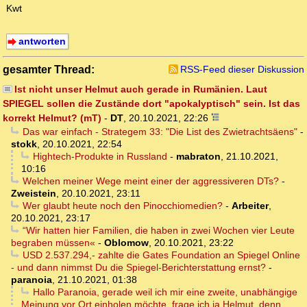
Kwt
antworten
gesamter Thread:
RSS-Feed dieser Diskussion
Ist nicht unser Helmut auch gerade in Rumänien. Laut
SPIEGEL sollen die Zustände dort "apokalyptisch" sein. Ist das
korrekt Helmut? (mT)
-
DT
,
20.10.2021, 22:26
Das war einfach - Strategem 33: "Die List des Zwietrachtsäens"
-
stokk
,
20.10.2021, 22:54
Hightech-Produkte in Russland
-
mabraton
,
21.10.2021,
10:16
Welchen meiner Wege meint einer der aggressiveren DTs?
-
Zweistein
,
20.10.2021, 23:11
Wer glaubt heute noch den Pinocchiomedien?
-
Arbeiter
,
20.10.2021, 23:17
“Wir hatten hier Familien, die haben in zwei Wochen vier Leute
begraben müssen«
-
Oblomow
,
20.10.2021, 23:22
USD 2.537.294,- zahlte die Gates Foundation an Spiegel Online
- und dann nimmst Du die Spiegel-Berichterstattung ernst?
-
paranoia
,
21.10.2021, 01:38
Hallo Paranoia, gerade weil ich mir eine zweite, unabhängige
Meinung vor Ort einholen möchte, frage ich ja Helmut, denn