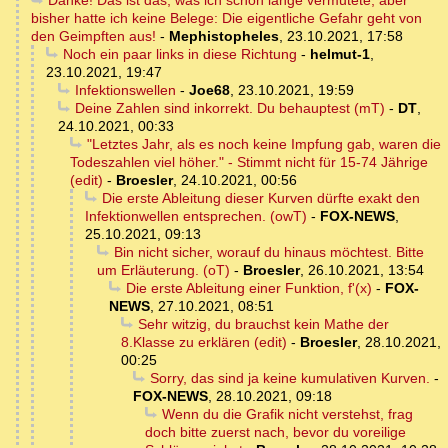
Danke! Das ist das, was ich schon lange vermutete, aber
bisher hatte ich keine Belege: Die eigentliche Gefahr geht von
den Geimpften aus!
-
Mephistopheles
,
23.10.2021, 17:58
Noch ein paar links in diese Richtung
-
helmut-1
,
23.10.2021, 19:47
Infektionswellen
-
Joe68
,
23.10.2021, 19:59
Deine Zahlen sind inkorrekt. Du behauptest (mT)
-
DT
,
24.10.2021, 00:33
"Letztes Jahr, als es noch keine Impfung gab, waren die
Todeszahlen viel höher." - Stimmt nicht für 15-74 Jährige
(edit)
-
Broesler
,
24.10.2021, 00:56
Die erste Ableitung dieser Kurven dürfte exakt den
Infektionwellen entsprechen. (owT)
-
FOX-NEWS
,
25.10.2021, 09:13
Bin nicht sicher, worauf du hinaus möchtest. Bitte
um Erläuterung. (oT)
-
Broesler
,
26.10.2021, 13:54
Die erste Ableitung einer Funktion, f'(x)
-
FOX-
NEWS
,
27.10.2021, 08:51
Sehr witzig, du brauchst kein Mathe der
8.Klasse zu erklären (edit)
-
Broesler
,
28.10.2021,
00:25
Sorry, das sind ja keine kumulativen Kurven.
-
FOX-NEWS
,
28.10.2021, 09:18
Wenn du die Grafik nicht verstehst, frag
doch bitte zuerst nach, bevor du voreilige