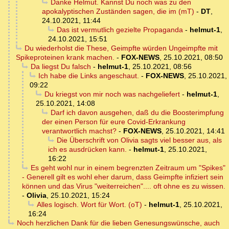
Danke Helmut. Kannst Du noch was zu den
apokalyptischen Zuständen sagen, die im (mT)
-
DT
,
24.10.2021, 11:44
Das ist vermutlich gezielte Propaganda
-
helmut-1
,
24.10.2021, 15:51
Du wiederholst die These, Geimpfte würden Ungeimpfte mit
Spikeproteinen krank machen.
-
FOX-NEWS
,
25.10.2021, 08:50
Da liegst Du falsch
-
helmut-1
,
25.10.2021, 08:56
Ich habe die Links angeschaut.
-
FOX-NEWS
,
25.10.2021,
09:22
Du kriegst von mir noch was nachgeliefert
-
helmut-1
,
25.10.2021, 14:08
Darf ich davon ausgehen, daß du die Boosterimpfung
der einen Person für eure Covid-Erkrankung
verantwortlich machst?
-
FOX-NEWS
,
25.10.2021, 14:41
Die Überschrift von Olivia sagts viel besser aus, als
ich es ausdrücken kann.
-
helmut-1
,
25.10.2021,
16:22
Es geht wohl nur in einem begrenzten Zeitraum um "Spikes"
- Generell gilt es wohl eher darum, dass Geimpfte infiziert sein
können und das Virus "weiterreichen".... oft ohne es zu wissen.
-
Olivia
,
25.10.2021, 15:24
Alles logisch. Wort für Wort. (oT)
-
helmut-1
,
25.10.2021,
16:24
Noch herzlichen Dank für die lieben Genesungswünsche, auch