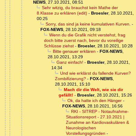
NEWS
,
27.10.2021, 08:51
Sehr witzig, du brauchst kein Mathe der
8.Klasse zu erklären (edit)
-
Broesler
,
28.10.2021,
00:25
Sorry, das sind ja keine kumulativen Kurven.
-
FOX-NEWS
,
28.10.2021, 09:18
Wenn du die Grafik nicht verstehst, frag
doch bitte zuerst nach, bevor du voreilige
Schlüsse ziehst
-
Broesler
,
28.10.2021, 10:28
Bitte genauer erklären
-
FOX-NEWS
,
28.10.2021, 13:29
Ganz einfach!
-
Broesler
,
28.10.2021,
14:34
Und wie erklärst du fallende Kurven?
Zombifizierung?
-
FOX-NEWS
,
28.10.2021, 15:10
Mach dir die Welt, wie sie dir
gefällt!
-
Broesler
,
28.10.2021, 15:26
Ok, da hatte ich den Hänger
-
FOX-NEWS
,
28.10.2021, 16:56
RKI - SITREP - Notaufnahme-
Situationsreport - 27.10.2021 |
Zunahme an Kardiovaskulären &
Neurologischen
Vorstellungsgründen
-