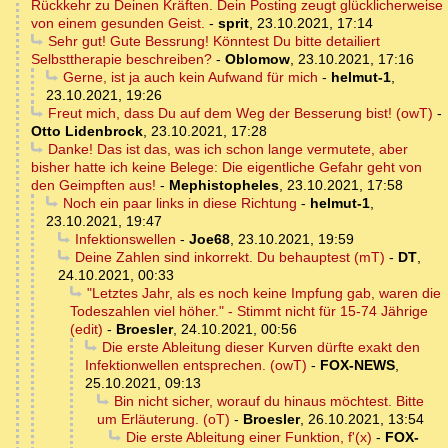
Rückkehr zu Deinen Kräften. Dein Posting zeugt glücklicherweise
von einem gesunden Geist.
-
sprit
,
23.10.2021, 17:14
Sehr gut! Gute Bessrung! Könntest Du bitte detailiert
Selbsttherapie beschreiben?
-
Oblomow
,
23.10.2021, 17:16
Gerne, ist ja auch kein Aufwand für mich
-
helmut-1
,
23.10.2021, 19:26
Freut mich, dass Du auf dem Weg der Besserung bist! (owT)
-
Otto Lidenbrock
,
23.10.2021, 17:28
Danke! Das ist das, was ich schon lange vermutete, aber
bisher hatte ich keine Belege: Die eigentliche Gefahr geht von
den Geimpften aus!
-
Mephistopheles
,
23.10.2021, 17:58
Noch ein paar links in diese Richtung
-
helmut-1
,
23.10.2021, 19:47
Infektionswellen
-
Joe68
,
23.10.2021, 19:59
Deine Zahlen sind inkorrekt. Du behauptest (mT)
-
DT
,
24.10.2021, 00:33
"Letztes Jahr, als es noch keine Impfung gab, waren die
Todeszahlen viel höher." - Stimmt nicht für 15-74 Jährige
(edit)
-
Broesler
,
24.10.2021, 00:56
Die erste Ableitung dieser Kurven dürfte exakt den
Infektionwellen entsprechen. (owT)
-
FOX-NEWS
,
25.10.2021, 09:13
Bin nicht sicher, worauf du hinaus möchtest. Bitte
um Erläuterung. (oT)
-
Broesler
,
26.10.2021, 13:54
Die erste Ableitung einer Funktion, f'(x)
-
FOX-