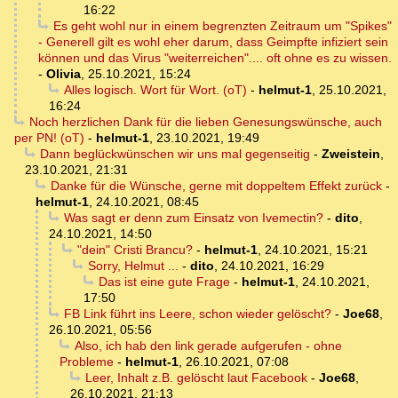
16:22
Es geht wohl nur in einem begrenzten Zeitraum um "Spikes"
- Generell gilt es wohl eher darum, dass Geimpfte infiziert sein
können und das Virus "weiterreichen".... oft ohne es zu wissen.
-
Olivia
,
25.10.2021, 15:24
Alles logisch. Wort für Wort. (oT)
-
helmut-1
,
25.10.2021,
16:24
Noch herzlichen Dank für die lieben Genesungswünsche, auch
per PN! (oT)
-
helmut-1
,
23.10.2021, 19:49
Dann beglückwünschen wir uns mal gegenseitig
-
Zweistein
,
23.10.2021, 21:31
Danke für die Wünsche, gerne mit doppeltem Effekt zurück
-
helmut-1
,
24.10.2021, 08:45
Was sagt er denn zum Einsatz von Ivemectin?
-
dito
,
24.10.2021, 14:50
"dein" Cristi Brancu?
-
helmut-1
,
24.10.2021, 15:21
Sorry, Helmut ...
-
dito
,
24.10.2021, 16:29
Das ist eine gute Frage
-
helmut-1
,
24.10.2021,
17:50
FB Link führt ins Leere, schon wieder gelöscht?
-
Joe68
,
26.10.2021, 05:56
Also, ich hab den link gerade aufgerufen - ohne
Probleme
-
helmut-1
,
26.10.2021, 07:08
Leer, Inhalt z.B. gelöscht laut Facebook
-
Joe68
,
26.10.2021, 21:13