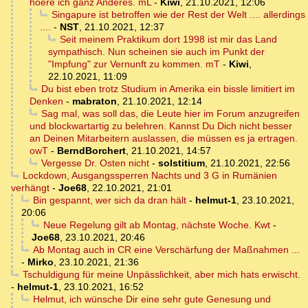
hoere ich ganz Anderes. mL
-
Kiwi
,
21.10.2021, 12:06
Singapure ist betroffen wie der Rest der Welt .... allerdings
....
-
NST
,
21.10.2021, 12:37
Seit meinem Praktikum dort 1998 ist mir das Land
sympathisch. Nun scheinen sie auch im Punkt der
"Impfung" zur Vernunft zu kommen. mT
-
Kiwi
,
22.10.2021, 11:09
Du bist eben trotz Studium in Amerika ein bissle limitiert im
Denken
-
mabraton
,
21.10.2021, 12:14
Sag mal, was soll das, die Leute hier im Forum anzugreifen
und blockwartartig zu belehren. Kannst Du Dich nicht besser
an Deinen Mitarbeitern auslassen, die müssen es ja ertragen.
owT
-
BerndBorchert
,
21.10.2021, 14:57
Vergesse Dr. Osten nicht
-
solstitium
,
21.10.2021, 22:56
Lockdown, Ausgangssperren Nachts und 3 G in Rumänien
verhängt
-
Joe68
,
22.10.2021, 21:01
Bin gespannt, wer sich da dran hält
-
helmut-1
,
23.10.2021,
20:06
Neue Regelung gilt ab Montag, nächste Woche. Kwt
-
Joe68
,
23.10.2021, 20:46
Ab Montag auch in CR eine Verschärfung der Maßnahmen ...
-
Mirko
,
23.10.2021, 21:36
Tschuldigung für meine Unpässlichkeit, aber mich hats erwischt.
-
helmut-1
,
23.10.2021, 16:52
Helmut, ich wünsche Dir eine sehr gute Genesung und