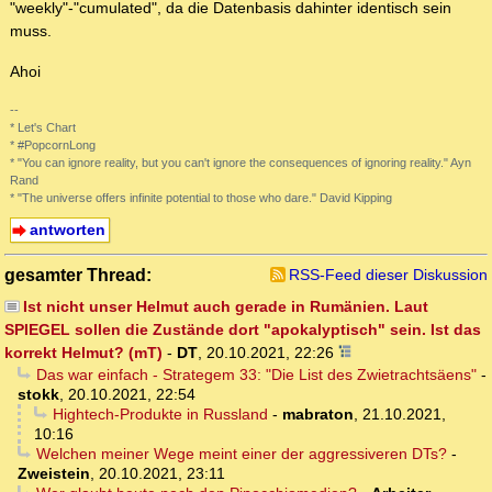
"weekly"-"cumulated", da die Datenbasis dahinter identisch sein
muss.
Ahoi
--
* Let's Chart
* #PopcornLong
* "You can ignore reality, but you can't ignore the consequences of ignoring reality." Ayn
Rand
* "The universe offers infinite potential to those who dare." David Kipping
antworten
gesamter Thread:
RSS-Feed dieser Diskussion
Ist nicht unser Helmut auch gerade in Rumänien. Laut
SPIEGEL sollen die Zustände dort "apokalyptisch" sein. Ist das
korrekt Helmut? (mT)
-
DT
,
20.10.2021, 22:26
Das war einfach - Strategem 33: "Die List des Zwietrachtsäens"
-
stokk
,
20.10.2021, 22:54
Hightech-Produkte in Russland
-
mabraton
,
21.10.2021,
10:16
Welchen meiner Wege meint einer der aggressiveren DTs?
-
Zweistein
,
20.10.2021, 23:11