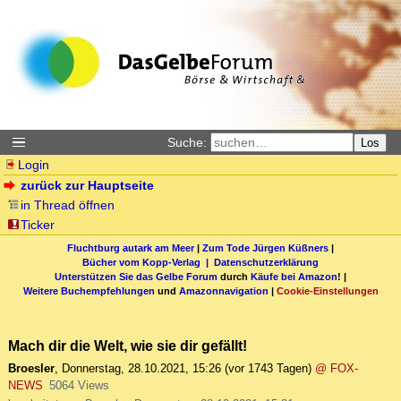
Suche:
Los
Login
zurück zur Hauptseite
in Thread öffnen
Ticker
Fluchtburg autark am Meer
|
Zum Tode Jürgen Küßners
|
Bücher vom Kopp-Verlag |
Datenschutzerklärung
Unterstützen Sie das Gelbe Forum
durch
Käufe bei Amazon
! |
Weitere Buchempfehlungen
und
Amazonnavigation
|
Cookie-Einstellungen
Mach dir die Welt, wie sie dir gefällt!
Broesler
,
Donnerstag, 28.10.2021, 15:26
(vor 1743 Tagen)
@ FOX-
NEWS
5064 Views