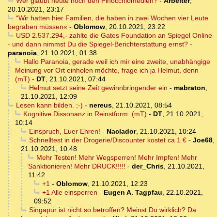
Wer glaubt heute noch den Pinocchiomedien?
-
Arbeiter
,
20.10.2021, 23:17
“Wir hatten hier Familien, die haben in zwei Wochen vier Leute
begraben müssen«
-
Oblomow
,
20.10.2021, 23:22
USD 2.537.294,- zahlte die Gates Foundation an Spiegel Online
- und dann nimmst Du die Spiegel-Berichterstattung ernst?
-
paranoia
,
21.10.2021, 01:38
Hallo Paranoia, gerade weil ich mir eine zweite, unabhängige
Meinung vor Ort einholen möchte, frage ich ja Helmut, denn
(mT)
-
DT
,
21.10.2021, 07:44
Helmut setzt seine Zeit gewinnbringender ein
-
mabraton
,
21.10.2021, 12:09
Lesen kann bilden. ;-)
-
nereus
,
21.10.2021, 08:54
Kognitive Dissonanz in Reinstform. (mT)
-
DT
,
21.10.2021,
10:14
Einspruch, Euer Ehren!
-
Naclador
,
21.10.2021, 10:24
Schnelltest in der Drogerie/Discounter kostet ca 1 €
-
Joe68
,
21.10.2021, 10:48
Mehr Testen! Mehr Wegsperren! Mehr Impfen! Mehr
Sanktionieren! Mehr DRUCK!!!!!
-
der_Chris
,
21.10.2021,
11:42
+1
-
Oblomow
,
21.10.2021, 12:23
+1 Alle einsperren
-
Eugen A. Tagpfau
,
22.10.2021,
09:52
Singapur ist nicht so betroffen? Meinst Du wirklich? Da