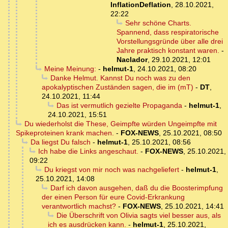
InflationDeflation
,
28.10.2021,
22:22
Sehr schöne Charts.
Spannend, dass respiratorische
Vorstellungsgründe über alle drei
Jahre praktisch konstant waren.
-
Naclador
,
29.10.2021, 12:01
Meine Meinung:
-
helmut-1
,
24.10.2021, 08:20
Danke Helmut. Kannst Du noch was zu den
apokalyptischen Zuständen sagen, die im (mT)
-
DT
,
24.10.2021, 11:44
Das ist vermutlich gezielte Propaganda
-
helmut-1
,
24.10.2021, 15:51
Du wiederholst die These, Geimpfte würden Ungeimpfte mit
Spikeproteinen krank machen.
-
FOX-NEWS
,
25.10.2021, 08:50
Da liegst Du falsch
-
helmut-1
,
25.10.2021, 08:56
Ich habe die Links angeschaut.
-
FOX-NEWS
,
25.10.2021,
09:22
Du kriegst von mir noch was nachgeliefert
-
helmut-1
,
25.10.2021, 14:08
Darf ich davon ausgehen, daß du die Boosterimpfung
der einen Person für eure Covid-Erkrankung
verantwortlich machst?
-
FOX-NEWS
,
25.10.2021, 14:41
Die Überschrift von Olivia sagts viel besser aus, als
ich es ausdrücken kann.
-
helmut-1
,
25.10.2021,