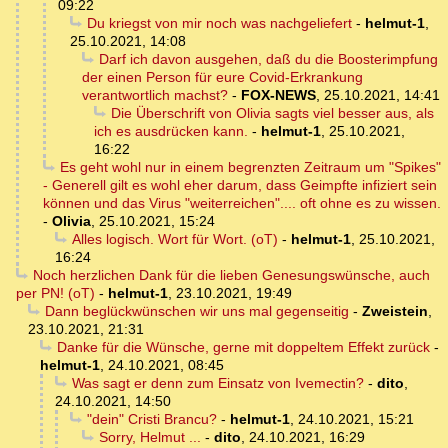
09:22
Du kriegst von mir noch was nachgeliefert
-
helmut-1
,
25.10.2021, 14:08
Darf ich davon ausgehen, daß du die Boosterimpfung
der einen Person für eure Covid-Erkrankung
verantwortlich machst?
-
FOX-NEWS
,
25.10.2021, 14:41
Die Überschrift von Olivia sagts viel besser aus, als
ich es ausdrücken kann.
-
helmut-1
,
25.10.2021,
16:22
Es geht wohl nur in einem begrenzten Zeitraum um "Spikes"
- Generell gilt es wohl eher darum, dass Geimpfte infiziert sein
können und das Virus "weiterreichen".... oft ohne es zu wissen.
-
Olivia
,
25.10.2021, 15:24
Alles logisch. Wort für Wort. (oT)
-
helmut-1
,
25.10.2021,
16:24
Noch herzlichen Dank für die lieben Genesungswünsche, auch
per PN! (oT)
-
helmut-1
,
23.10.2021, 19:49
Dann beglückwünschen wir uns mal gegenseitig
-
Zweistein
,
23.10.2021, 21:31
Danke für die Wünsche, gerne mit doppeltem Effekt zurück
-
helmut-1
,
24.10.2021, 08:45
Was sagt er denn zum Einsatz von Ivemectin?
-
dito
,
24.10.2021, 14:50
"dein" Cristi Brancu?
-
helmut-1
,
24.10.2021, 15:21
Sorry, Helmut ...
-
dito
,
24.10.2021, 16:29