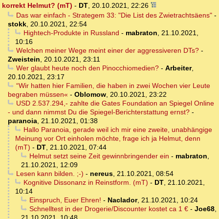
korrekt Helmut? (mT)
-
DT
,
20.10.2021, 22:26
Das war einfach - Strategem 33: "Die List des Zwietrachtsäens"
-
stokk
,
20.10.2021, 22:54
Hightech-Produkte in Russland
-
mabraton
,
21.10.2021,
10:16
Welchen meiner Wege meint einer der aggressiveren DTs?
-
Zweistein
,
20.10.2021, 23:11
Wer glaubt heute noch den Pinocchiomedien?
-
Arbeiter
,
20.10.2021, 23:17
“Wir hatten hier Familien, die haben in zwei Wochen vier Leute
begraben müssen«
-
Oblomow
,
20.10.2021, 23:22
USD 2.537.294,- zahlte die Gates Foundation an Spiegel Online
- und dann nimmst Du die Spiegel-Berichterstattung ernst?
-
paranoia
,
21.10.2021, 01:38
Hallo Paranoia, gerade weil ich mir eine zweite, unabhängige
Meinung vor Ort einholen möchte, frage ich ja Helmut, denn
(mT)
-
DT
,
21.10.2021, 07:44
Helmut setzt seine Zeit gewinnbringender ein
-
mabraton
,
21.10.2021, 12:09
Lesen kann bilden. ;-)
-
nereus
,
21.10.2021, 08:54
Kognitive Dissonanz in Reinstform. (mT)
-
DT
,
21.10.2021,
10:14
Einspruch, Euer Ehren!
-
Naclador
,
21.10.2021, 10:24
Schnelltest in der Drogerie/Discounter kostet ca 1 €
-
Joe68
,
21.10.2021, 10:48