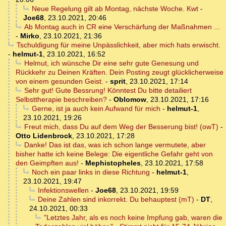
Neue Regelung gilt ab Montag, nächste Woche. Kwt
-
Joe68
,
23.10.2021, 20:46
Ab Montag auch in CR eine Verschärfung der Maßnahmen ...
-
Mirko
,
23.10.2021, 21:36
Tschuldigung für meine Unpässlichkeit, aber mich hats erwischt.
-
helmut-1
,
23.10.2021, 16:52
Helmut, ich wünsche Dir eine sehr gute Genesung und
Rückkehr zu Deinen Kräften. Dein Posting zeugt glücklicherweise
von einem gesunden Geist.
-
sprit
,
23.10.2021, 17:14
Sehr gut! Gute Bessrung! Könntest Du bitte detailiert
Selbsttherapie beschreiben?
-
Oblomow
,
23.10.2021, 17:16
Gerne, ist ja auch kein Aufwand für mich
-
helmut-1
,
23.10.2021, 19:26
Freut mich, dass Du auf dem Weg der Besserung bist! (owT)
-
Otto Lidenbrock
,
23.10.2021, 17:28
Danke! Das ist das, was ich schon lange vermutete, aber
bisher hatte ich keine Belege: Die eigentliche Gefahr geht von
den Geimpften aus!
-
Mephistopheles
,
23.10.2021, 17:58
Noch ein paar links in diese Richtung
-
helmut-1
,
23.10.2021, 19:47
Infektionswellen
-
Joe68
,
23.10.2021, 19:59
Deine Zahlen sind inkorrekt. Du behauptest (mT)
-
DT
,
24.10.2021, 00:33
"Letztes Jahr, als es noch keine Impfung gab, waren die