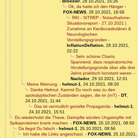
-
Broesler
,
28.10.2021, 15:26
Ok, da hatte ich den Hänger
-
FOX-NEWS
,
28.10.2021, 16:56
RKI - SITREP - Notaufnahme-
Situationsreport - 27.10.2021 |
Zunahme an Kardiovaskulären &
Neurologischen
Vorstellungsgründen
-
InflationDeflation
,
28.10.2021,
22:22
Sehr schöne Charts.
Spannend, dass respiratorische
Vorstellungsgründe über alle drei
Jahre praktisch konstant waren.
-
Naclador
,
29.10.2021, 12:01
Meine Meinung:
-
helmut-1
,
24.10.2021, 08:20
Danke Helmut. Kannst Du noch was zu den
apokalyptischen Zuständen sagen, die im (mT)
-
DT
,
24.10.2021, 11:44
Das ist vermutlich gezielte Propaganda
-
helmut-1
,
24.10.2021, 15:51
Du wiederholst die These, Geimpfte würden Ungeimpfte mit
Spikeproteinen krank machen.
-
FOX-NEWS
,
25.10.2021, 08:50
Da liegst Du falsch
-
helmut-1
,
25.10.2021, 08:56
Ich habe die Links angeschaut.
-
FOX-NEWS
,
25.10.2021,