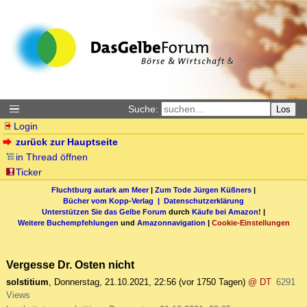
Suche:
Los
Login
zurück zur Hauptseite
in Thread öffnen
Ticker
Fluchtburg autark am Meer
|
Zum Tode Jürgen Küßners
|
Bücher vom Kopp-Verlag |
Datenschutzerklärung
Unterstützen Sie das Gelbe Forum
durch
Käufe bei Amazon
! |
Weitere Buchempfehlungen
und
Amazonnavigation
|
Cookie-Einstellungen
Vergesse Dr. Osten nicht
solstitium
,
Donnerstag, 21.10.2021, 22:56
(vor 1750 Tagen)
@ DT
6291
Views