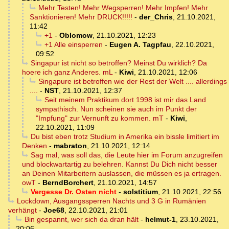
Mehr Testen! Mehr Wegsperren! Mehr Impfen! Mehr
Sanktionieren! Mehr DRUCK!!!!!
-
der_Chris
,
21.10.2021,
11:42
+1
-
Oblomow
,
21.10.2021, 12:23
+1 Alle einsperren
-
Eugen A. Tagpfau
,
22.10.2021,
09:52
Singapur ist nicht so betroffen? Meinst Du wirklich? Da
hoere ich ganz Anderes. mL
-
Kiwi
,
21.10.2021, 12:06
Singapure ist betroffen wie der Rest der Welt .... allerdings
....
-
NST
,
21.10.2021, 12:37
Seit meinem Praktikum dort 1998 ist mir das Land
sympathisch. Nun scheinen sie auch im Punkt der
"Impfung" zur Vernunft zu kommen. mT
-
Kiwi
,
22.10.2021, 11:09
Du bist eben trotz Studium in Amerika ein bissle limitiert im
Denken
-
mabraton
,
21.10.2021, 12:14
Sag mal, was soll das, die Leute hier im Forum anzugreifen
und blockwartartig zu belehren. Kannst Du Dich nicht besser
an Deinen Mitarbeitern auslassen, die müssen es ja ertragen.
owT
-
BerndBorchert
,
21.10.2021, 14:57
Vergesse Dr. Osten nicht
-
solstitium
,
21.10.2021, 22:56
Lockdown, Ausgangssperren Nachts und 3 G in Rumänien
verhängt
-
Joe68
,
22.10.2021, 21:01
Bin gespannt, wer sich da dran hält
-
helmut-1
,
23.10.2021,
20:06