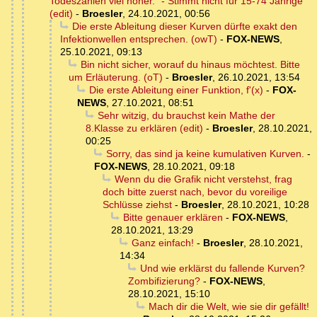
Todeszahlen viel höher." - Stimmt nicht für 15-74 Jährige
(edit)
-
Broesler
,
24.10.2021, 00:56
Die erste Ableitung dieser Kurven dürfte exakt den
Infektionwellen entsprechen. (owT)
-
FOX-NEWS
,
25.10.2021, 09:13
Bin nicht sicher, worauf du hinaus möchtest. Bitte
um Erläuterung. (oT)
-
Broesler
,
26.10.2021, 13:54
Die erste Ableitung einer Funktion, f'(x)
-
FOX-
NEWS
,
27.10.2021, 08:51
Sehr witzig, du brauchst kein Mathe der
8.Klasse zu erklären (edit)
-
Broesler
,
28.10.2021,
00:25
Sorry, das sind ja keine kumulativen Kurven.
-
FOX-NEWS
,
28.10.2021, 09:18
Wenn du die Grafik nicht verstehst, frag
doch bitte zuerst nach, bevor du voreilige
Schlüsse ziehst
-
Broesler
,
28.10.2021, 10:28
Bitte genauer erklären
-
FOX-NEWS
,
28.10.2021, 13:29
Ganz einfach!
-
Broesler
,
28.10.2021,
14:34
Und wie erklärst du fallende Kurven?
Zombifizierung?
-
FOX-NEWS
,
28.10.2021, 15:10
Mach dir die Welt, wie sie dir gefällt!