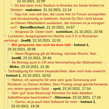
22.10.2021, 11:09
Du bist eben trotz Studium in Amerika ein bissle limitiert im
Denken
-
mabraton
,
21.10.2021, 12:14
Sag mal, was soll das, die Leute hier im Forum anzugreifen
und blockwartartig zu belehren. Kannst Du Dich nicht besser
an Deinen Mitarbeitern auslassen, die müssen es ja ertragen.
owT
-
BerndBorchert
,
21.10.2021, 14:57
Vergesse Dr. Osten nicht
-
solstitium
,
21.10.2021, 22:56
Lockdown, Ausgangssperren Nachts und 3 G in Rumänien
verhängt
-
Joe68
,
22.10.2021, 21:01
Bin gespannt, wer sich da dran hält
-
helmut-1
,
23.10.2021, 20:06
Neue Regelung gilt ab Montag, nächste Woche. Kwt
-
Joe68
,
23.10.2021, 20:46
Ab Montag auch in CR eine Verschärfung der Maßnahmen ...
-
Mirko
,
23.10.2021, 21:36
Tschuldigung für meine Unpässlichkeit, aber mich hats erwischt.
-
helmut-1
,
23.10.2021, 16:52
Helmut, ich wünsche Dir eine sehr gute Genesung und
Rückkehr zu Deinen Kräften. Dein Posting zeugt glücklicherweise
von einem gesunden Geist.
-
sprit
,
23.10.2021, 17:14
Sehr gut! Gute Bessrung! Könntest Du bitte detailiert
Selbsttherapie beschreiben?
-
Oblomow
,
23.10.2021, 17:16
Gerne, ist ja auch kein Aufwand für mich
-
helmut-1
,
23.10.2021, 19:26