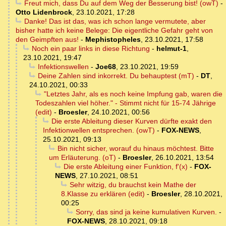
Freut mich, dass Du auf dem Weg der Besserung bist! (owT)
-
Otto Lidenbrock
,
23.10.2021, 17:28
Danke! Das ist das, was ich schon lange vermutete, aber
bisher hatte ich keine Belege: Die eigentliche Gefahr geht von
den Geimpften aus!
-
Mephistopheles
,
23.10.2021, 17:58
Noch ein paar links in diese Richtung
-
helmut-1
,
23.10.2021, 19:47
Infektionswellen
-
Joe68
,
23.10.2021, 19:59
Deine Zahlen sind inkorrekt. Du behauptest (mT)
-
DT
,
24.10.2021, 00:33
"Letztes Jahr, als es noch keine Impfung gab, waren die
Todeszahlen viel höher." - Stimmt nicht für 15-74 Jährige
(edit)
-
Broesler
,
24.10.2021, 00:56
Die erste Ableitung dieser Kurven dürfte exakt den
Infektionwellen entsprechen. (owT)
-
FOX-NEWS
,
25.10.2021, 09:13
Bin nicht sicher, worauf du hinaus möchtest. Bitte
um Erläuterung. (oT)
-
Broesler
,
26.10.2021, 13:54
Die erste Ableitung einer Funktion, f'(x)
-
FOX-
NEWS
,
27.10.2021, 08:51
Sehr witzig, du brauchst kein Mathe der
8.Klasse zu erklären (edit)
-
Broesler
,
28.10.2021,
00:25
Sorry, das sind ja keine kumulativen Kurven.
-
FOX-NEWS
,
28.10.2021, 09:18