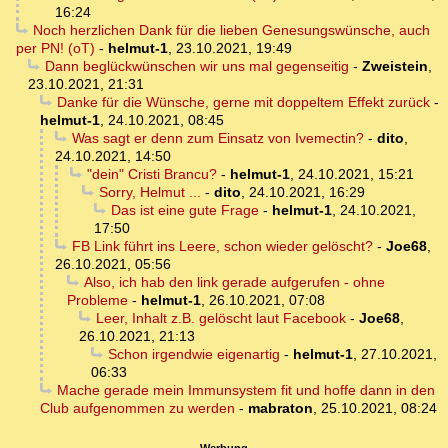
16:24
Noch herzlichen Dank für die lieben Genesungswünsche, auch
per PN! (oT)
-
helmut-1
,
23.10.2021, 19:49
Dann beglückwünschen wir uns mal gegenseitig
-
Zweistein
,
23.10.2021, 21:31
Danke für die Wünsche, gerne mit doppeltem Effekt zurück
-
helmut-1
,
24.10.2021, 08:45
Was sagt er denn zum Einsatz von Ivemectin?
-
dito
,
24.10.2021, 14:50
"dein" Cristi Brancu?
-
helmut-1
,
24.10.2021, 15:21
Sorry, Helmut ...
-
dito
,
24.10.2021, 16:29
Das ist eine gute Frage
-
helmut-1
,
24.10.2021,
17:50
FB Link führt ins Leere, schon wieder gelöscht?
-
Joe68
,
26.10.2021, 05:56
Also, ich hab den link gerade aufgerufen - ohne
Probleme
-
helmut-1
,
26.10.2021, 07:08
Leer, Inhalt z.B. gelöscht laut Facebook
-
Joe68
,
26.10.2021, 21:13
Schon irgendwie eigenartig
-
helmut-1
,
27.10.2021,
06:33
Mache gerade mein Immunsystem fit und hoffe dann in den
Club aufgenommen zu werden
-
mabraton
,
25.10.2021, 08:24
Werbung