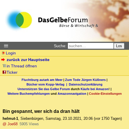
Suche:
Los
Login
zurück zur Hauptseite
in Thread öffnen
Ticker
Fluchtburg autark am Meer
|
Zum Tode Jürgen Küßners
|
Bücher vom Kopp-Verlag |
Datenschutzerklärung
Unterstützen Sie das Gelbe Forum
durch
Käufe bei Amazon
! |
Weitere Buchempfehlungen
und
Amazonnavigation
|
Cookie-Einstellungen
Bin gespannt, wer sich da dran hält
helmut-1
,
Siebenbürgen
,
Samstag, 23.10.2021, 20:06
(vor 1750 Tagen)
@ Joe68
5905 Views