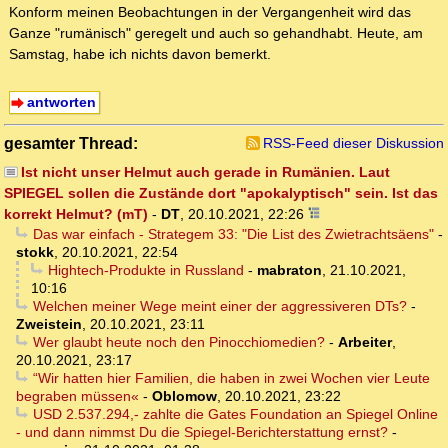
Konform meinen Beobachtungen in der Vergangenheit wird das
Ganze "rumänisch" geregelt und auch so gehandhabt. Heute, am
Samstag, habe ich nichts davon bemerkt.
antworten
gesamter Thread:
RSS-Feed dieser Diskussion
Ist nicht unser Helmut auch gerade in Rumänien. Laut
SPIEGEL sollen die Zustände dort "apokalyptisch" sein. Ist das
korrekt Helmut? (mT)
-
DT
,
20.10.2021, 22:26
Das war einfach - Strategem 33: "Die List des Zwietrachtsäens"
-
stokk
,
20.10.2021, 22:54
Hightech-Produkte in Russland
-
mabraton
,
21.10.2021,
10:16
Welchen meiner Wege meint einer der aggressiveren DTs?
-
Zweistein
,
20.10.2021, 23:11
Wer glaubt heute noch den Pinocchiomedien?
-
Arbeiter
,
20.10.2021, 23:17
“Wir hatten hier Familien, die haben in zwei Wochen vier Leute
begraben müssen«
-
Oblomow
,
20.10.2021, 23:22
USD 2.537.294,- zahlte die Gates Foundation an Spiegel Online
- und dann nimmst Du die Spiegel-Berichterstattung ernst?
-