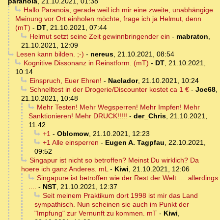
paranoia
,
21.10.2021, 01:38
Hallo Paranoia, gerade weil ich mir eine zweite, unabhängige
Meinung vor Ort einholen möchte, frage ich ja Helmut, denn
(mT)
-
DT
,
21.10.2021, 07:44
Helmut setzt seine Zeit gewinnbringender ein
-
mabraton
,
21.10.2021, 12:09
Lesen kann bilden. ;-)
-
nereus
,
21.10.2021, 08:54
Kognitive Dissonanz in Reinstform. (mT)
-
DT
,
21.10.2021,
10:14
Einspruch, Euer Ehren!
-
Naclador
,
21.10.2021, 10:24
Schnelltest in der Drogerie/Discounter kostet ca 1 €
-
Joe68
,
21.10.2021, 10:48
Mehr Testen! Mehr Wegsperren! Mehr Impfen! Mehr
Sanktionieren! Mehr DRUCK!!!!!
-
der_Chris
,
21.10.2021,
11:42
+1
-
Oblomow
,
21.10.2021, 12:23
+1 Alle einsperren
-
Eugen A. Tagpfau
,
22.10.2021,
09:52
Singapur ist nicht so betroffen? Meinst Du wirklich? Da
hoere ich ganz Anderes. mL
-
Kiwi
,
21.10.2021, 12:06
Singapure ist betroffen wie der Rest der Welt .... allerdings
....
-
NST
,
21.10.2021, 12:37
Seit meinem Praktikum dort 1998 ist mir das Land
sympathisch. Nun scheinen sie auch im Punkt der
"Impfung" zur Vernunft zu kommen. mT
-
Kiwi
,