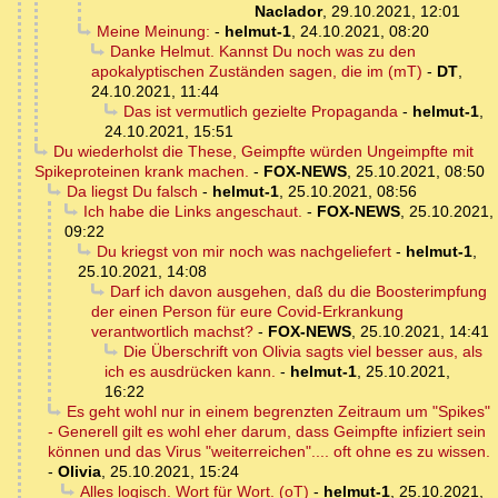
Naclador
,
29.10.2021, 12:01
Meine Meinung:
-
helmut-1
,
24.10.2021, 08:20
Danke Helmut. Kannst Du noch was zu den
apokalyptischen Zuständen sagen, die im (mT)
-
DT
,
24.10.2021, 11:44
Das ist vermutlich gezielte Propaganda
-
helmut-1
,
24.10.2021, 15:51
Du wiederholst die These, Geimpfte würden Ungeimpfte mit
Spikeproteinen krank machen.
-
FOX-NEWS
,
25.10.2021, 08:50
Da liegst Du falsch
-
helmut-1
,
25.10.2021, 08:56
Ich habe die Links angeschaut.
-
FOX-NEWS
,
25.10.2021,
09:22
Du kriegst von mir noch was nachgeliefert
-
helmut-1
,
25.10.2021, 14:08
Darf ich davon ausgehen, daß du die Boosterimpfung
der einen Person für eure Covid-Erkrankung
verantwortlich machst?
-
FOX-NEWS
,
25.10.2021, 14:41
Die Überschrift von Olivia sagts viel besser aus, als
ich es ausdrücken kann.
-
helmut-1
,
25.10.2021,
16:22
Es geht wohl nur in einem begrenzten Zeitraum um "Spikes"
- Generell gilt es wohl eher darum, dass Geimpfte infiziert sein
können und das Virus "weiterreichen".... oft ohne es zu wissen.
-
Olivia
,
25.10.2021, 15:24
Alles logisch. Wort für Wort. (oT)
-
helmut-1
,
25.10.2021,