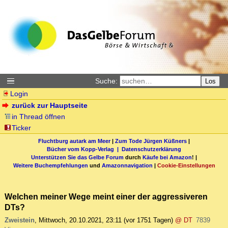
Suche:
Los
Login
zurück zur Hauptseite
in Thread öffnen
Ticker
Fluchtburg autark am Meer
|
Zum Tode Jürgen Küßners
|
Bücher vom Kopp-Verlag |
Datenschutzerklärung
Unterstützen Sie das Gelbe Forum
durch
Käufe bei Amazon
! |
Weitere Buchempfehlungen
und
Amazonnavigation
|
Cookie-Einstellungen
Welchen meiner Wege meint einer der aggressiveren
DTs?
Zweistein
,
Mittwoch, 20.10.2021, 23:11
(vor 1751 Tagen)
@ DT
7839