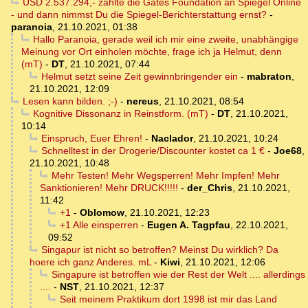
USD 2.537.294,- zahlte die Gates Foundation an Spiegel Online
- und dann nimmst Du die Spiegel-Berichterstattung ernst?
-
paranoia
,
21.10.2021, 01:38
Hallo Paranoia, gerade weil ich mir eine zweite, unabhängige
Meinung vor Ort einholen möchte, frage ich ja Helmut, denn
(mT)
-
DT
,
21.10.2021, 07:44
Helmut setzt seine Zeit gewinnbringender ein
-
mabraton
,
21.10.2021, 12:09
Lesen kann bilden. ;-)
-
nereus
,
21.10.2021, 08:54
Kognitive Dissonanz in Reinstform. (mT)
-
DT
,
21.10.2021,
10:14
Einspruch, Euer Ehren!
-
Naclador
,
21.10.2021, 10:24
Schnelltest in der Drogerie/Discounter kostet ca 1 €
-
Joe68
,
21.10.2021, 10:48
Mehr Testen! Mehr Wegsperren! Mehr Impfen! Mehr
Sanktionieren! Mehr DRUCK!!!!!
-
der_Chris
,
21.10.2021,
11:42
+1
-
Oblomow
,
21.10.2021, 12:23
+1 Alle einsperren
-
Eugen A. Tagpfau
,
22.10.2021,
09:52
Singapur ist nicht so betroffen? Meinst Du wirklich? Da
hoere ich ganz Anderes. mL
-
Kiwi
,
21.10.2021, 12:06
Singapure ist betroffen wie der Rest der Welt .... allerdings
....
-
NST
,
21.10.2021, 12:37
Seit meinem Praktikum dort 1998 ist mir das Land