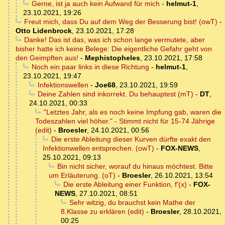
Gerne, ist ja auch kein Aufwand für mich
-
helmut-1
,
23.10.2021, 19:26
Freut mich, dass Du auf dem Weg der Besserung bist! (owT)
-
Otto Lidenbrock
,
23.10.2021, 17:28
Danke! Das ist das, was ich schon lange vermutete, aber
bisher hatte ich keine Belege: Die eigentliche Gefahr geht von
den Geimpften aus!
-
Mephistopheles
,
23.10.2021, 17:58
Noch ein paar links in diese Richtung
-
helmut-1
,
23.10.2021, 19:47
Infektionswellen
-
Joe68
,
23.10.2021, 19:59
Deine Zahlen sind inkorrekt. Du behauptest (mT)
-
DT
,
24.10.2021, 00:33
"Letztes Jahr, als es noch keine Impfung gab, waren die
Todeszahlen viel höher." - Stimmt nicht für 15-74 Jährige
(edit)
-
Broesler
,
24.10.2021, 00:56
Die erste Ableitung dieser Kurven dürfte exakt den
Infektionwellen entsprechen. (owT)
-
FOX-NEWS
,
25.10.2021, 09:13
Bin nicht sicher, worauf du hinaus möchtest. Bitte
um Erläuterung. (oT)
-
Broesler
,
26.10.2021, 13:54
Die erste Ableitung einer Funktion, f'(x)
-
FOX-
NEWS
,
27.10.2021, 08:51
Sehr witzig, du brauchst kein Mathe der
8.Klasse zu erklären (edit)
-
Broesler
,
28.10.2021,
00:25