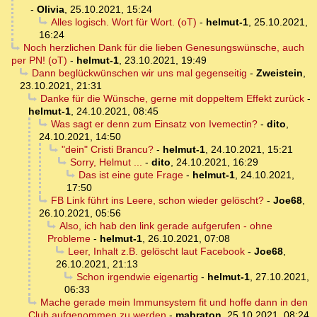
-
Olivia
,
25.10.2021, 15:24
Alles logisch. Wort für Wort. (oT)
-
helmut-1
,
25.10.2021,
16:24
Noch herzlichen Dank für die lieben Genesungswünsche, auch
per PN! (oT)
-
helmut-1
,
23.10.2021, 19:49
Dann beglückwünschen wir uns mal gegenseitig
-
Zweistein
,
23.10.2021, 21:31
Danke für die Wünsche, gerne mit doppeltem Effekt zurück
-
helmut-1
,
24.10.2021, 08:45
Was sagt er denn zum Einsatz von Ivemectin?
-
dito
,
24.10.2021, 14:50
"dein" Cristi Brancu?
-
helmut-1
,
24.10.2021, 15:21
Sorry, Helmut ...
-
dito
,
24.10.2021, 16:29
Das ist eine gute Frage
-
helmut-1
,
24.10.2021,
17:50
FB Link führt ins Leere, schon wieder gelöscht?
-
Joe68
,
26.10.2021, 05:56
Also, ich hab den link gerade aufgerufen - ohne
Probleme
-
helmut-1
,
26.10.2021, 07:08
Leer, Inhalt z.B. gelöscht laut Facebook
-
Joe68
,
26.10.2021, 21:13
Schon irgendwie eigenartig
-
helmut-1
,
27.10.2021,
06:33
Mache gerade mein Immunsystem fit und hoffe dann in den
Club aufgenommen zu werden
-
mabraton
,
25.10.2021, 08:24