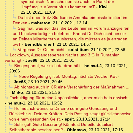
sympathisch. Nun scheinen sie auch im Punkt der
"Impfung" zur Vernunft zu kommen. mT
-
Kiwi
,
22.10.2021, 11:09
Du bist eben trotz Studium in Amerika ein bissle limitiert im
Denken
-
mabraton
,
21.10.2021, 12:14
Sag mal, was soll das, die Leute hier im Forum anzugreifen
und blockwartartig zu belehren. Kannst Du Dich nicht besser
an Deinen Mitarbeitern auslassen, die müssen es ja ertragen.
owT
-
BerndBorchert
,
21.10.2021, 14:57
Vergesse Dr. Osten nicht
-
solstitium
,
21.10.2021, 22:56
Lockdown, Ausgangssperren Nachts und 3 G in Rumänien
verhängt
-
Joe68
,
22.10.2021, 21:01
Bin gespannt, wer sich da dran hält
-
helmut-1
,
23.10.2021,
20:06
Neue Regelung gilt ab Montag, nächste Woche. Kwt
-
Joe68
,
23.10.2021, 20:46
Ab Montag auch in CR eine Verschärfung der Maßnahmen ...
-
Mirko
,
23.10.2021, 21:36
Tschuldigung für meine Unpässlichkeit, aber mich hats erwischt.
-
helmut-1
,
23.10.2021, 16:52
Helmut, ich wünsche Dir eine sehr gute Genesung und
Rückkehr zu Deinen Kräften. Dein Posting zeugt glücklicherweise
von einem gesunden Geist.
-
sprit
,
23.10.2021, 17:14
Sehr gut! Gute Bessrung! Könntest Du bitte detailiert
Selbsttherapie beschreiben?
-
Oblomow
,
23.10.2021, 17:16