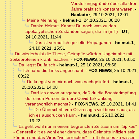
Vorstellungsgründe über alle drei
Jahre praktisch konstant waren.
-
Naclador
,
29.10.2021, 12:01
Meine Meinung:
-
helmut-1
,
24.10.2021, 08:20
Danke Helmut. Kannst Du noch was zu den
apokalyptischen Zuständen sagen, die im (mT)
-
DT
,
24.10.2021, 11:44
Das ist vermutlich gezielte Propaganda
-
helmut-1
,
24.10.2021, 15:51
Du wiederholst die These, Geimpfte würden Ungeimpfte mit
Spikeproteinen krank machen.
-
FOX-NEWS
,
25.10.2021, 08:50
Da liegst Du falsch
-
helmut-1
,
25.10.2021, 08:56
Ich habe die Links angeschaut.
-
FOX-NEWS
,
25.10.2021,
09:22
Du kriegst von mir noch was nachgeliefert
-
helmut-1
,
25.10.2021, 14:08
Darf ich davon ausgehen, daß du die Boosterimpfung
der einen Person für eure Covid-Erkrankung
verantwortlich machst?
-
FOX-NEWS
,
25.10.2021, 14:41
Die Überschrift von Olivia sagts viel besser aus, als
ich es ausdrücken kann.
-
helmut-1
,
25.10.2021,
16:22
Es geht wohl nur in einem begrenzten Zeitraum um "Spikes"
- Generell gilt es wohl eher darum, dass Geimpfte infiziert sein
können und das Virus "weiterreichen".... oft ohne es zu wissen.