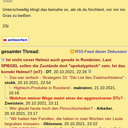
Views
Unterschwellig klingt das beinahe so, als ob du fürchtest, vor mir ins
Gras zu beißen.
2St
antworten
gesamter Thread:
RSS-Feed dieser Diskussion
Ist nicht unser Helmut auch gerade in Rumänien. Laut
SPIEGEL sollen die Zustände dort "apokalyptisch" sein. Ist das
korrekt Helmut? (mT)
-
DT
,
20.10.2021, 22:26
Das war einfach - Strategem 33: "Die List des Zwietrachtsäens"
-
stokk
,
20.10.2021, 22:54
Hightech-Produkte in Russland
-
mabraton
,
21.10.2021,
10:16
Welchen meiner Wege meint einer der aggressiveren DTs?
-
Zweistein
,
20.10.2021, 23:11
Wer glaubt heute noch den Pinocchiomedien?
-
Arbeiter
,
20.10.2021, 23:17
“Wir hatten hier Familien, die haben in zwei Wochen vier Leute
begraben müssen«
-
Oblomow
,
20.10.2021, 23:22