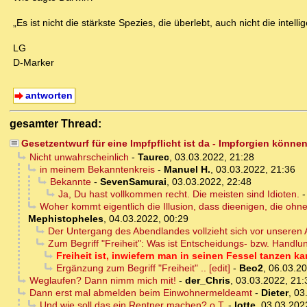
„Es ist nicht die stärkste Spezies, die überlebt, auch nicht die intel
LG
D-Marker
antworten
gesamter Thread:
Gesetzentwurf für eine Impfpflicht ist da - Impforgien könn
Nicht unwahrscheinlich
-
Taurec
,
03.03.2022, 21:28
in meinem Bekanntenkreis
-
Manuel H.
,
03.03.2022, 21:36
Bekannte
-
SevenSamurai
,
03.03.2022, 22:48
Ja, Du hast vollkommen recht. Die meisten sind Idioten.
Woher kommt eigentlich die Illusion, dass dieenigen, die ohne
Mephistopheles
,
04.03.2022, 00:29
Der Untergang des Abendlandes vollzieht sich vor unseren
Zum Begriff "Freiheit": Was ist Entscheidungs- bzw. Handlung
Freiheit ist, inwiefern man in seinen Fessel tanzen k
Ergänzung zum Begriff "Freiheit" .. [edit]
-
Beo2
,
06.03.20
Weglaufen? Dann nimm mich mit!
-
der_Chris
,
03.03.2022, 21:
Dann erst mal abmelden beim Einwohnermeldeamt
-
Dieter
,
03
Und wie soll das ein Rentner machen? o.T.
-
lotte
,
03.03.202