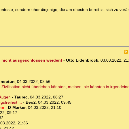
ligenteste, sondern eher diejenige, die am ehesten bereit ist sich zu verä
en nicht ausgeschlossen werden!
-
Otto Lidenbrock
,
03.03.2022, 21
-
neptun
,
04.03.2022, 03:56
 Zivilisation nicht überleben könnten, meinen, sie könnten in irgendein
 Augen
-
Taurec
,
04.03.2022, 08:27
sfreiheit ...
-
Beo2
,
04.03.2022, 09:45
ann
-
D-Marker
,
04.03.2022, 21:10
22, 09:17
32
.03.2022, 21:36
2, 21:42