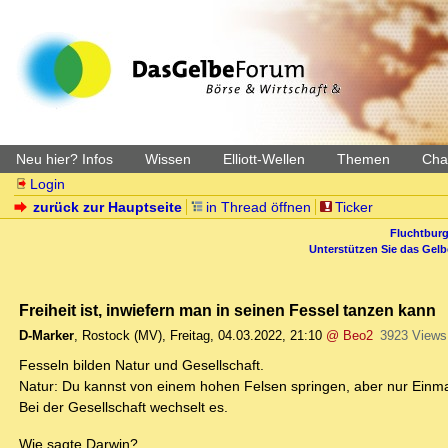
Neu hier? Infos
Wissen
Elliott-Wellen
Themen
Char
Login
zurück zur Hauptseite
in Thread öffnen
Ticker
Fluchtburg
Unterstützen Sie das Gel
Freiheit ist, inwiefern man in seinen Fessel tanzen kann
D-Marker
,
Rostock (MV)
,
Freitag, 04.03.2022, 21:10
@ Beo2
3923 Views
Fesseln bilden Natur und Gesellschaft.
Natur: Du kannst von einem hohen Felsen springen, aber nur Einma
Bei der Gesellschaft wechselt es.
Wie sagte Darwin?