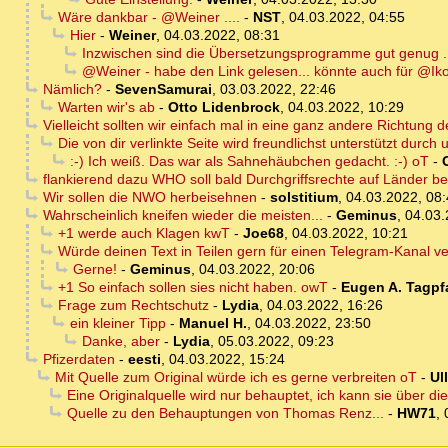
Wäre dankbar - @Weiner ....
-
NST
,
04.03.2022, 04:55
Hier
-
Weiner
,
04.03.2022, 08:31
Inzwischen sind die Übersetzungsprogramme gut genug .
@Weiner - habe den Link gelesen... könnte auch für @Iko
Nämlich?
-
SevenSamurai
,
03.03.2022, 22:46
Warten wir's ab
-
Otto Lidenbrock
,
04.03.2022, 10:29
Vielleicht sollten wir einfach mal in eine ganz andere Richtung d
Die von dir verlinkte Seite wird freundlichst unterstützt durch un
:-) Ich weiß. Das war als Sahnehäubchen gedacht. :-) oT
-
flankierend dazu WHO soll bald Durchgriffsrechte auf Länder
Wir sollen die NWO herbeisehnen
-
solstitium
,
04.03.2022, 08
Wahrscheinlich kneifen wieder die meisten...
-
Geminus
,
04.03.
+1 werde auch Klagen kwT
-
Joe68
,
04.03.2022, 10:21
Würde deinen Text in Teilen gern für einen Telegram-Kanal v
Gerne!
-
Geminus
,
04.03.2022, 20:06
+1 So einfach sollen sies nicht haben. owT
-
Eugen A. Tagpf
Frage zum Rechtschutz
-
Lydia
,
04.03.2022, 16:26
ein kleiner Tipp
-
Manuel H.
,
04.03.2022, 23:50
Danke, aber
-
Lydia
,
05.03.2022, 09:23
Pfizerdaten
-
eesti
,
04.03.2022, 15:24
Mit Quelle zum Original würde ich es gerne verbreiten oT
-
Ul
Eine Originalquelle wird nur behauptet, ich kann sie über d
Quelle zu den Behauptungen von Thomas Renz...
-
HW71
,