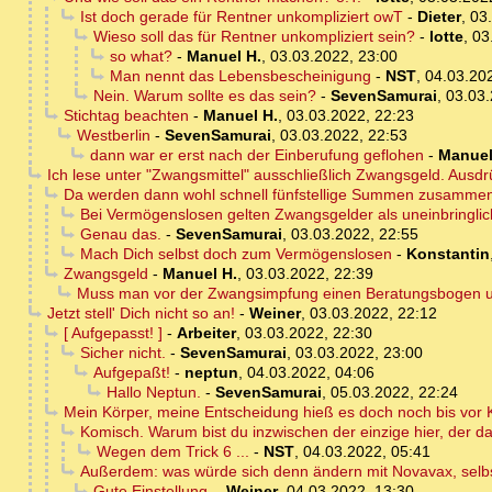
Ist doch gerade für Rentner unkompliziert owT
-
Dieter
,
03
Wieso soll das für Rentner unkompliziert sein?
-
lotte
,
03
so what?
-
Manuel H.
,
03.03.2022, 23:00
Man nennt das Lebensbescheinigung
-
NST
,
04.03.20
Nein. Warum sollte es das sein?
-
SevenSamurai
,
03.03.
Stichtag beachten
-
Manuel H.
,
03.03.2022, 22:23
Westberlin
-
SevenSamurai
,
03.03.2022, 22:53
dann war er erst nach der Einberufung geflohen
-
Manuel
Ich lese unter "Zwangsmittel" ausschließlich Zwangsgeld. Ausdr
Da werden dann wohl schnell fünfstellige Summen zusamm
Bei Vermögenslosen gelten Zwangsgelder als uneinbringlic
Genau das.
-
SevenSamurai
,
03.03.2022, 22:55
Mach Dich selbst doch zum Vermögenslosen
-
Konstantin
Zwangsgeld
-
Manuel H.
,
03.03.2022, 22:39
Muss man vor der Zwangsimpfung einen Beratungsbogen u
Jetzt stell' Dich nicht so an!
-
Weiner
,
03.03.2022, 22:12
[ Aufgepasst! ]
-
Arbeiter
,
03.03.2022, 22:30
Sicher nicht.
-
SevenSamurai
,
03.03.2022, 23:00
Aufgepaßt!
-
neptun
,
04.03.2022, 04:06
Hallo Neptun.
-
SevenSamurai
,
05.03.2022, 22:24
Mein Körper, meine Entscheidung hieß es doch noch bis vor
Komisch. Warum bist du inzwischen der einzige hier, der d
Wegen dem Trick 6 ...
-
NST
,
04.03.2022, 05:41
Außerdem: was würde sich denn ändern mit Novavax, selb
Gute Einstellung.
-
Weiner
,
04.03.2022, 13:30