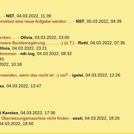
..
-
NST
,
04.03.2022, 11:39
noklast eine neue Aufgabe werden ....
-
NST
,
05.03.2022, 04:39
enken.....
-
Olivia
,
03.03.2022, 23:00
sere Bundesregierung............ ;) (o.T.)
-
Rotti
,
04.03.2022, 07:36
Olivia
,
04.03.2022, 23:21
 bekommen
-
mh-ing
,
04.03.2022, 08:32
:41
2022, 10:18
erwenden, wenn das recht ist :-) owT
-
igelei
,
04.03.2022, 12:26
au
,
04.03.2022, 13:47
li Kersten
,
04.03.2022, 17:36
ie Übersetzungsmaschine nicht finden
-
eesti
,
04.03.2022, 18:26
04.03.2022, 18:50