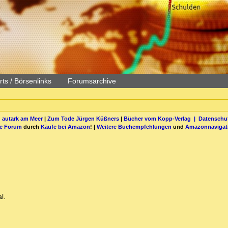
ts / Börsenlinks
Forumsarchive
 autark am Meer
|
Zum Tode Jürgen Küßners
|
Bücher vom Kopp-Verlag |
Datenschut
be Forum
durch
Käufe bei Amazon
! |
Weitere Buchempfehlungen
und
Amazonnavigat
l.