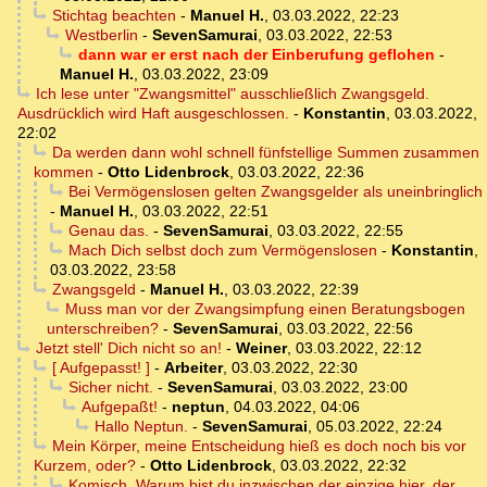
Stichtag beachten
-
Manuel H.
,
03.03.2022, 22:23
Westberlin
-
SevenSamurai
,
03.03.2022, 22:53
dann war er erst nach der Einberufung geflohen
-
Manuel H.
,
03.03.2022, 23:09
Ich lese unter "Zwangsmittel" ausschließlich Zwangsgeld.
Ausdrücklich wird Haft ausgeschlossen.
-
Konstantin
,
03.03.2022,
22:02
Da werden dann wohl schnell fünfstellige Summen zusammen
kommen
-
Otto Lidenbrock
,
03.03.2022, 22:36
Bei Vermögenslosen gelten Zwangsgelder als uneinbringlich
-
Manuel H.
,
03.03.2022, 22:51
Genau das.
-
SevenSamurai
,
03.03.2022, 22:55
Mach Dich selbst doch zum Vermögenslosen
-
Konstantin
,
03.03.2022, 23:58
Zwangsgeld
-
Manuel H.
,
03.03.2022, 22:39
Muss man vor der Zwangsimpfung einen Beratungsbogen
unterschreiben?
-
SevenSamurai
,
03.03.2022, 22:56
Jetzt stell' Dich nicht so an!
-
Weiner
,
03.03.2022, 22:12
[ Aufgepasst! ]
-
Arbeiter
,
03.03.2022, 22:30
Sicher nicht.
-
SevenSamurai
,
03.03.2022, 23:00
Aufgepaßt!
-
neptun
,
04.03.2022, 04:06
Hallo Neptun.
-
SevenSamurai
,
05.03.2022, 22:24
Mein Körper, meine Entscheidung hieß es doch noch bis vor
Kurzem, oder?
-
Otto Lidenbrock
,
03.03.2022, 22:32
Komisch. Warum bist du inzwischen der einzige hier, der