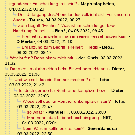
irgendeiner Entscheidung frei sein?
-
Mephistopheles
,
04.03.2022, 00:29
Der Untergang des Abendlandes vollzieht sich vor unseren
Augen
-
Taurec
,
04.03.2022, 08:27
Zum Begriff "Freiheit": Was ist Entscheidungs- bzw.
Handlungsfreiheit ...
-
Beo2
,
04.03.2022, 09:45
Freiheit ist, inwiefern man in seinen Fessel tanzen kann
-
D-Marker
,
04.03.2022, 21:10
Ergänzung zum Begriff "Freiheit" .. [edit]
-
Beo2
,
06.03.2022, 09:17
Weglaufen? Dann nimm mich mit!
-
der_Chris
,
03.03.2022,
21:32
Dann erst mal abmelden beim Einwohnermeldeamt
-
Dieter
,
03.03.2022, 21:36
Und wie soll das ein Rentner machen? o.T.
-
lotte
,
03.03.2022, 21:42
Ist doch gerade für Rentner unkompliziert owT
-
Dieter
,
03.03.2022, 22:06
Wieso soll das für Rentner unkompliziert sein?
-
lotte
,
03.03.2022, 22:47
so what?
-
Manuel H.
,
03.03.2022, 23:00
Man nennt das Lebensbescheinigung
-
NST
,
04.03.2022, 05:04
Nein. Warum sollte es das sein?
-
SevenSamurai
,
03.03.2022, 22:50