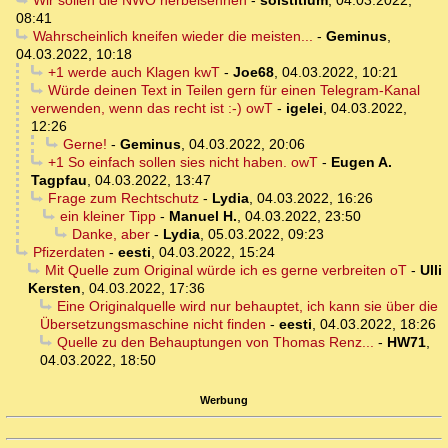
Wir sollen die NWO herbeisehnen
-
solstitium
,
04.03.2022,
08:41
Wahrscheinlich kneifen wieder die meisten...
-
Geminus
,
04.03.2022, 10:18
+1 werde auch Klagen kwT
-
Joe68
,
04.03.2022, 10:21
Würde deinen Text in Teilen gern für einen Telegram-Kanal
verwenden, wenn das recht ist :-) owT
-
igelei
,
04.03.2022,
12:26
Gerne!
-
Geminus
,
04.03.2022, 20:06
+1 So einfach sollen sies nicht haben. owT
-
Eugen A.
Tagpfau
,
04.03.2022, 13:47
Frage zum Rechtschutz
-
Lydia
,
04.03.2022, 16:26
ein kleiner Tipp
-
Manuel H.
,
04.03.2022, 23:50
Danke, aber
-
Lydia
,
05.03.2022, 09:23
Pfizerdaten
-
eesti
,
04.03.2022, 15:24
Mit Quelle zum Original würde ich es gerne verbreiten oT
-
Ulli
Kersten
,
04.03.2022, 17:36
Eine Originalquelle wird nur behauptet, ich kann sie über die
Übersetzungsmaschine nicht finden
-
eesti
,
04.03.2022, 18:26
Quelle zu den Behauptungen von Thomas Renz...
-
HW71
,
04.03.2022, 18:50
Werbung