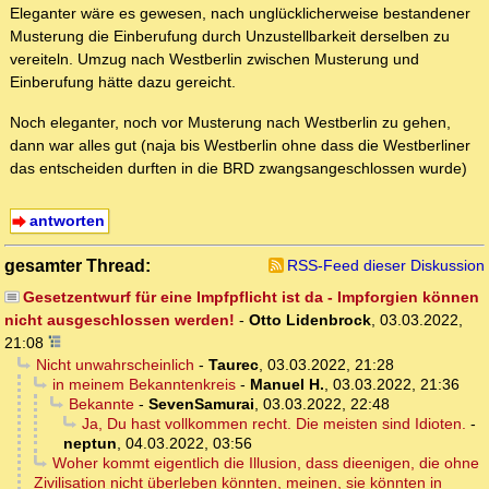
Eleganter wäre es gewesen, nach unglücklicherweise bestandener
Musterung die Einberufung durch Unzustellbarkeit derselben zu
vereiteln. Umzug nach Westberlin zwischen Musterung und
Einberufung hätte dazu gereicht.
Noch eleganter, noch vor Musterung nach Westberlin zu gehen,
dann war alles gut (naja bis Westberlin ohne dass die Westberliner
das entscheiden durften in die BRD zwangsangeschlossen wurde)
antworten
gesamter Thread:
RSS-Feed dieser Diskussion
Gesetzentwurf für eine Impfpflicht ist da - Impforgien können
nicht ausgeschlossen werden!
-
Otto Lidenbrock
,
03.03.2022,
21:08
Nicht unwahrscheinlich
-
Taurec
,
03.03.2022, 21:28
in meinem Bekanntenkreis
-
Manuel H.
,
03.03.2022, 21:36
Bekannte
-
SevenSamurai
,
03.03.2022, 22:48
Ja, Du hast vollkommen recht. Die meisten sind Idioten.
-
neptun
,
04.03.2022, 03:56
Woher kommt eigentlich die Illusion, dass dieenigen, die ohne
Zivilisation nicht überleben könnten, meinen, sie könnten in