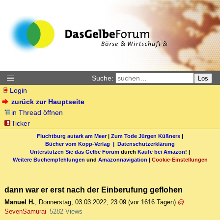
Suche:
Los
Login
zurück zur Hauptseite
in Thread öffnen
Ticker
Fluchtburg autark am Meer
|
Zum Tode Jürgen Küßners
|
Bücher vom Kopp-Verlag |
Datenschutzerklärung
Unterstützen Sie das Gelbe Forum
durch
Käufe bei Amazon
! |
Weitere Buchempfehlungen
und
Amazonnavigation
|
Cookie-Einstellungen
dann war er erst nach der Einberufung geflohen
Manuel H.
,
Donnerstag, 03.03.2022, 23:09
(vor 1616 Tagen)
@
SevenSamurai
5282 Views