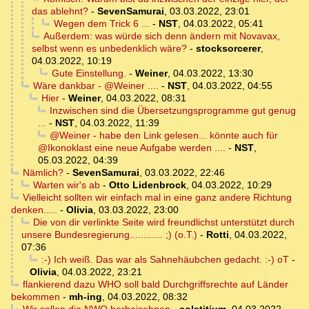
das ablehnt?
-
SevenSamurai
,
03.03.2022, 23:01
Wegen dem Trick 6 ...
-
NST
,
04.03.2022, 05:41
Außerdem: was würde sich denn ändern mit Novavax,
selbst wenn es unbedenklich wäre?
-
stocksorcerer
,
04.03.2022, 10:19
Gute Einstellung.
-
Weiner
,
04.03.2022, 13:30
Wäre dankbar - @Weiner ....
-
NST
,
04.03.2022, 04:55
Hier
-
Weiner
,
04.03.2022, 08:31
Inzwischen sind die Übersetzungsprogramme gut genug
...
-
NST
,
04.03.2022, 11:39
@Weiner - habe den Link gelesen... könnte auch für
@Ikonoklast eine neue Aufgabe werden ....
-
NST
,
05.03.2022, 04:39
Nämlich?
-
SevenSamurai
,
03.03.2022, 22:46
Warten wir's ab
-
Otto Lidenbrock
,
04.03.2022, 10:29
Vielleicht sollten wir einfach mal in eine ganz andere Richtung
denken.....
-
Olivia
,
03.03.2022, 23:00
Die von dir verlinkte Seite wird freundlichst unterstützt durch
unsere Bundesregierung............ ;) (o.T.)
-
Rotti
,
04.03.2022,
07:36
:-) Ich weiß. Das war als Sahnehäubchen gedacht. :-) oT
-
Olivia
,
04.03.2022, 23:21
flankierend dazu WHO soll bald Durchgriffsrechte auf Länder
bekommen
-
mh-ing
,
04.03.2022, 08:32