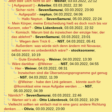
Jetzt stell' Dich nicht so an!
-
Weiner
,
03.03.2022, 22:12
[ Aufgepasst! ]
-
Arbeiter
,
03.03.2022, 22:30
Sicher nicht.
-
SevenSamurai
,
03.03.2022, 23:00
Aufgepaßt!
-
neptun
,
04.03.2022, 04:06
Hallo Neptun.
-
SevenSamurai
,
05.03.2022, 22:24
Mein Körper, meine Entscheidung hieß es doch noch bis vor
Kurzem, oder?
-
Otto Lidenbrock
,
03.03.2022, 22:32
Komisch. Warum bist du inzwischen der einzige hier, der
das ablehnt?
-
SevenSamurai
,
03.03.2022, 23:01
Wegen dem Trick 6 ...
-
NST
,
04.03.2022, 05:41
Außerdem: was würde sich denn ändern mit Novavax,
selbst wenn es unbedenklich wäre?
-
stocksorcerer
,
04.03.2022, 10:19
Gute Einstellung.
-
Weiner
,
04.03.2022, 13:30
Wäre dankbar - @Weiner ....
-
NST
,
04.03.2022, 04:55
Hier
-
Weiner
,
04.03.2022, 08:31
Inzwischen sind die Übersetzungsprogramme gut genug
...
-
NST
,
04.03.2022, 11:39
@Weiner - habe den Link gelesen... könnte auch für
@Ikonoklast eine neue Aufgabe werden ....
-
NST
,
05.03.2022, 04:39
Nämlich?
-
SevenSamurai
,
03.03.2022, 22:46
Warten wir's ab
-
Otto Lidenbrock
,
04.03.2022, 10:29
Vielleicht sollten wir einfach mal in eine ganz andere Richtung
denken.....
-
Olivia
,
03.03.2022, 23:00