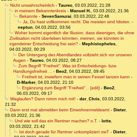
Nicht unwahrscheinlich
-
Taurec
,
03.03.2022, 21:28
in meinem Bekanntenkreis
-
Manuel H.
,
03.03.2022, 21:36
Bekannte
-
SevenSamurai
,
03.03.2022, 22:48
Ja, Du hast vollkommen recht. Die meisten sind Idioten.
-
neptun
,
04.03.2022, 03:56
Woher kommt eigentlich die Illusion, dass dieenigen, die ohne
Zivilisation nicht überleben könnten, meinen, sie könnten in
irgendeiner Entscheidung frei sein?
-
Mephistopheles
,
04.03.2022, 00:29
Der Untergang des Abendlandes vollzieht sich vor unseren
Augen
-
Taurec
,
04.03.2022, 08:27
Zum Begriff "Freiheit": Was ist Entscheidungs- bzw.
Handlungsfreiheit ...
-
Beo2
,
04.03.2022, 09:45
Freiheit ist, inwiefern man in seinen Fessel tanzen kann
-
D-Marker
,
04.03.2022, 21:10
Ergänzung zum Begriff "Freiheit" .. [edit]
-
Beo2
,
06.03.2022, 09:17
Weglaufen? Dann nimm mich mit!
-
der_Chris
,
03.03.2022,
21:32
Dann erst mal abmelden beim Einwohnermeldeamt
-
Dieter
,
03.03.2022, 21:36
Und wie soll das ein Rentner machen? o.T.
-
lotte
,
03.03.2022, 21:42
Ist doch gerade für Rentner unkompliziert owT
-
Dieter
,