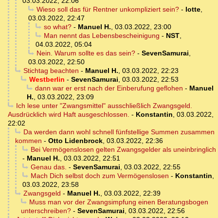
03.03.2022, 22:06
Wieso soll das für Rentner unkompliziert sein?
-
lotte
,
03.03.2022, 22:47
so what?
-
Manuel H.
,
03.03.2022, 23:00
Man nennt das Lebensbescheinigung
-
NST
,
04.03.2022, 05:04
Nein. Warum sollte es das sein?
-
SevenSamurai
,
03.03.2022, 22:50
Stichtag beachten
-
Manuel H.
,
03.03.2022, 22:23
Westberlin
-
SevenSamurai
,
03.03.2022, 22:53
dann war er erst nach der Einberufung geflohen
-
Manuel
H.
,
03.03.2022, 23:09
Ich lese unter "Zwangsmittel" ausschließlich Zwangsgeld.
Ausdrücklich wird Haft ausgeschlossen.
-
Konstantin
,
03.03.2022,
22:02
Da werden dann wohl schnell fünfstellige Summen zusammen
kommen
-
Otto Lidenbrock
,
03.03.2022, 22:36
Bei Vermögenslosen gelten Zwangsgelder als uneinbringlich
-
Manuel H.
,
03.03.2022, 22:51
Genau das.
-
SevenSamurai
,
03.03.2022, 22:55
Mach Dich selbst doch zum Vermögenslosen
-
Konstantin
,
03.03.2022, 23:58
Zwangsgeld
-
Manuel H.
,
03.03.2022, 22:39
Muss man vor der Zwangsimpfung einen Beratungsbogen
unterschreiben?
-
SevenSamurai
,
03.03.2022, 22:56