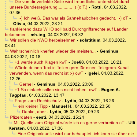
Die von dir verlinkte Seite wird freundlichst unterstützt durch
unsere Bundesregierung............ ;) (o.T.)
-
Rotti
,
04.03.2022,
07:36
:-) Ich weiß. Das war als Sahnehäubchen gedacht. :-) oT
-
Olivia
,
04.03.2022, 23:21
flankierend dazu WHO soll bald Durchgriffsrechte auf Länder
bekommen
-
mh-ing
,
04.03.2022, 08:32
Wir sollen die NWO herbeisehnen
-
solstitium
,
04.03.2022,
08:41
Wahrscheinlich kneifen wieder die meisten...
-
Geminus
,
04.03.2022, 10:18
+1 werde auch Klagen kwT
-
Joe68
,
04.03.2022, 10:21
Würde deinen Text in Teilen gern für einen Telegram-Kanal
verwenden, wenn das recht ist :-) owT
-
igelei
,
04.03.2022,
12:26
Gerne!
-
Geminus
,
04.03.2022, 20:06
+1 So einfach sollen sies nicht haben. owT
-
Eugen A.
Tagpfau
,
04.03.2022, 13:47
Frage zum Rechtschutz
-
Lydia
,
04.03.2022, 16:26
ein kleiner Tipp
-
Manuel H.
,
04.03.2022, 23:50
Danke, aber
-
Lydia
,
05.03.2022, 09:23
Pfizerdaten
-
eesti
,
04.03.2022, 15:24
Mit Quelle zum Original würde ich es gerne verbreiten oT
-
Ulli
Kersten
,
04.03.2022, 17:36
Eine Originalquelle wird nur behauptet, ich kann sie über die