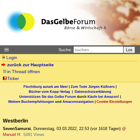
Suche:
Los
Login
zurück zur Hauptseite
in Thread öffnen
Ticker
Fluchtburg autark am Meer
|
Zum Tode Jürgen Küßners
|
Bücher vom Kopp-Verlag |
Datenschutzerklärung
Unterstützen Sie das Gelbe Forum
durch
Käufe bei Amazon
! |
Weitere Buchempfehlungen
und
Amazonnavigation
|
Cookie-Einstellungen
Westberlin
SevenSamurai
,
Donnerstag, 03.03.2022, 22:53
(vor 1618 Tagen)
@
Manuel H.
5491 Views