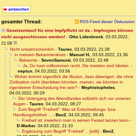
antworten
gesamter Thread:
RSS-Feed dieser Diskussion
Gesetzentwurf für eine Impfpflicht ist da - Impforgien können
nicht ausgeschlossen werden!
-
Otto Lidenbrock
,
03.03.2022,
21:08
Nicht unwahrscheinlich
-
Taurec
,
03.03.2022, 21:28
in meinem Bekanntenkreis
-
Manuel H.
,
03.03.2022, 21:36
Bekannte
-
SevenSamurai
,
03.03.2022, 22:48
Ja, Du hast vollkommen recht. Die meisten sind Idioten.
-
neptun
,
04.03.2022, 03:56
Woher kommt eigentlich die Illusion, dass dieenigen, die ohne
Zivilisation nicht überleben könnten, meinen, sie könnten in
irgendeiner Entscheidung frei sein?
-
Mephistopheles
,
04.03.2022, 00:29
Der Untergang des Abendlandes vollzieht sich vor unseren
Augen
-
Taurec
,
04.03.2022, 08:27
Zum Begriff "Freiheit": Was ist Entscheidungs- bzw.
Handlungsfreiheit ...
-
Beo2
,
04.03.2022, 09:45
Freiheit ist, inwiefern man in seinen Fessel tanzen kann
-
D-Marker
,
04.03.2022, 21:10
Ergänzung zum Begriff "Freiheit" .. [edit]
-
Beo2
,