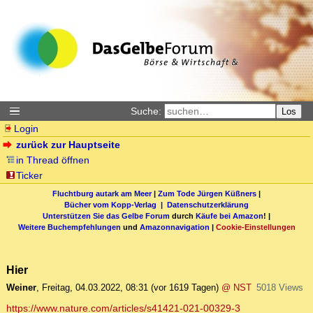
Suche:
Los
Login
zurück zur Hauptseite
in Thread öffnen
Ticker
Fluchtburg autark am Meer
|
Zum Tode Jürgen Küßners
|
Bücher vom Kopp-Verlag |
Datenschutzerklärung
Unterstützen Sie das Gelbe Forum
durch
Käufe bei Amazon
! |
Weitere Buchempfehlungen
und
Amazonnavigation
|
Cookie-Einstellungen
Hier
Weiner
,
Freitag, 04.03.2022, 08:31
(vor 1619 Tagen)
@ NST
5018 Views
https://www.nature.com/articles/s41421-021-00329-3