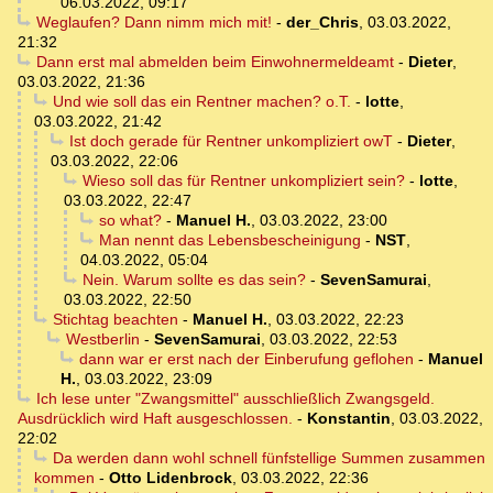
06.03.2022, 09:17
Weglaufen? Dann nimm mich mit!
-
der_Chris
,
03.03.2022,
21:32
Dann erst mal abmelden beim Einwohnermeldeamt
-
Dieter
,
03.03.2022, 21:36
Und wie soll das ein Rentner machen? o.T.
-
lotte
,
03.03.2022, 21:42
Ist doch gerade für Rentner unkompliziert owT
-
Dieter
,
03.03.2022, 22:06
Wieso soll das für Rentner unkompliziert sein?
-
lotte
,
03.03.2022, 22:47
so what?
-
Manuel H.
,
03.03.2022, 23:00
Man nennt das Lebensbescheinigung
-
NST
,
04.03.2022, 05:04
Nein. Warum sollte es das sein?
-
SevenSamurai
,
03.03.2022, 22:50
Stichtag beachten
-
Manuel H.
,
03.03.2022, 22:23
Westberlin
-
SevenSamurai
,
03.03.2022, 22:53
dann war er erst nach der Einberufung geflohen
-
Manuel
H.
,
03.03.2022, 23:09
Ich lese unter "Zwangsmittel" ausschließlich Zwangsgeld.
Ausdrücklich wird Haft ausgeschlossen.
-
Konstantin
,
03.03.2022,
22:02
Da werden dann wohl schnell fünfstellige Summen zusammen
kommen
-
Otto Lidenbrock
,
03.03.2022, 22:36