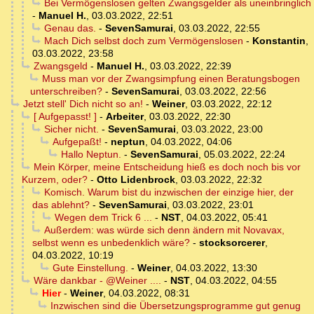
Bei Vermögenslosen gelten Zwangsgelder als uneinbringlich
-
Manuel H.
,
03.03.2022, 22:51
Genau das.
-
SevenSamurai
,
03.03.2022, 22:55
Mach Dich selbst doch zum Vermögenslosen
-
Konstantin
,
03.03.2022, 23:58
Zwangsgeld
-
Manuel H.
,
03.03.2022, 22:39
Muss man vor der Zwangsimpfung einen Beratungsbogen
unterschreiben?
-
SevenSamurai
,
03.03.2022, 22:56
Jetzt stell' Dich nicht so an!
-
Weiner
,
03.03.2022, 22:12
[ Aufgepasst! ]
-
Arbeiter
,
03.03.2022, 22:30
Sicher nicht.
-
SevenSamurai
,
03.03.2022, 23:00
Aufgepaßt!
-
neptun
,
04.03.2022, 04:06
Hallo Neptun.
-
SevenSamurai
,
05.03.2022, 22:24
Mein Körper, meine Entscheidung hieß es doch noch bis vor
Kurzem, oder?
-
Otto Lidenbrock
,
03.03.2022, 22:32
Komisch. Warum bist du inzwischen der einzige hier, der
das ablehnt?
-
SevenSamurai
,
03.03.2022, 23:01
Wegen dem Trick 6 ...
-
NST
,
04.03.2022, 05:41
Außerdem: was würde sich denn ändern mit Novavax,
selbst wenn es unbedenklich wäre?
-
stocksorcerer
,
04.03.2022, 10:19
Gute Einstellung.
-
Weiner
,
04.03.2022, 13:30
Wäre dankbar - @Weiner ....
-
NST
,
04.03.2022, 04:55
Hier
-
Weiner
,
04.03.2022, 08:31
Inzwischen sind die Übersetzungsprogramme gut genug