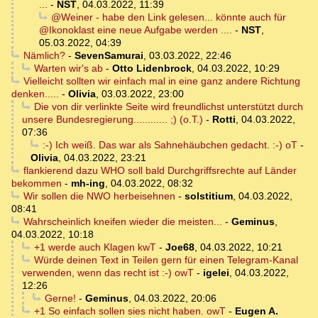
...
-
NST
,
04.03.2022, 11:39
@Weiner - habe den Link gelesen... könnte auch für
@Ikonoklast eine neue Aufgabe werden ....
-
NST
,
05.03.2022, 04:39
Nämlich?
-
SevenSamurai
,
03.03.2022, 22:46
Warten wir's ab
-
Otto Lidenbrock
,
04.03.2022, 10:29
Vielleicht sollten wir einfach mal in eine ganz andere Richtung
denken.....
-
Olivia
,
03.03.2022, 23:00
Die von dir verlinkte Seite wird freundlichst unterstützt durch
unsere Bundesregierung............ ;) (o.T.)
-
Rotti
,
04.03.2022,
07:36
:-) Ich weiß. Das war als Sahnehäubchen gedacht. :-) oT
-
Olivia
,
04.03.2022, 23:21
flankierend dazu WHO soll bald Durchgriffsrechte auf Länder
bekommen
-
mh-ing
,
04.03.2022, 08:32
Wir sollen die NWO herbeisehnen
-
solstitium
,
04.03.2022,
08:41
Wahrscheinlich kneifen wieder die meisten...
-
Geminus
,
04.03.2022, 10:18
+1 werde auch Klagen kwT
-
Joe68
,
04.03.2022, 10:21
Würde deinen Text in Teilen gern für einen Telegram-Kanal
verwenden, wenn das recht ist :-) owT
-
igelei
,
04.03.2022,
12:26
Gerne!
-
Geminus
,
04.03.2022, 20:06
+1 So einfach sollen sies nicht haben. owT
-
Eugen A.