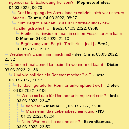
irgendeiner Entscheidung frei sein?
-
Mephistopheles
,
04.03.2022, 00:29
Der Untergang des Abendlandes vollzieht sich vor unseren
Augen
-
Taurec
,
04.03.2022, 08:27
Zum Begriff "Freiheit": Was ist Entscheidungs- bzw.
Handlungsfreiheit ...
-
Beo2
,
04.03.2022, 09:45
Freiheit ist, inwiefern man in seinen Fessel tanzen kann
-
D-Marker
,
04.03.2022, 21:10
Ergänzung zum Begriff "Freiheit" .. [edit]
-
Beo2
,
06.03.2022, 09:17
Weglaufen? Dann nimm mich mit!
-
der_Chris
,
03.03.2022,
21:32
Dann erst mal abmelden beim Einwohnermeldeamt
-
Dieter
,
03.03.2022, 21:36
Und wie soll das ein Rentner machen? o.T.
-
lotte
,
03.03.2022, 21:42
Ist doch gerade für Rentner unkompliziert owT
-
Dieter
,
03.03.2022, 22:06
Wieso soll das für Rentner unkompliziert sein?
-
lotte
,
03.03.2022, 22:47
so what?
-
Manuel H.
,
03.03.2022, 23:00
Man nennt das Lebensbescheinigung
-
NST
,
04.03.2022, 05:04
Nein. Warum sollte es das sein?
-
SevenSamurai
,
03.03.2022, 22:50