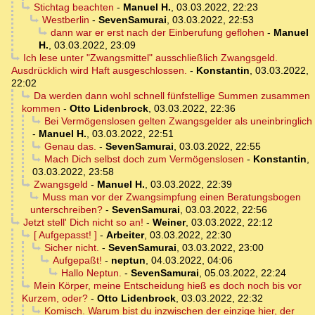
Stichtag beachten
-
Manuel H.
,
03.03.2022, 22:23
Westberlin
-
SevenSamurai
,
03.03.2022, 22:53
dann war er erst nach der Einberufung geflohen
-
Manuel
H.
,
03.03.2022, 23:09
Ich lese unter "Zwangsmittel" ausschließlich Zwangsgeld.
Ausdrücklich wird Haft ausgeschlossen.
-
Konstantin
,
03.03.2022,
22:02
Da werden dann wohl schnell fünfstellige Summen zusammen
kommen
-
Otto Lidenbrock
,
03.03.2022, 22:36
Bei Vermögenslosen gelten Zwangsgelder als uneinbringlich
-
Manuel H.
,
03.03.2022, 22:51
Genau das.
-
SevenSamurai
,
03.03.2022, 22:55
Mach Dich selbst doch zum Vermögenslosen
-
Konstantin
,
03.03.2022, 23:58
Zwangsgeld
-
Manuel H.
,
03.03.2022, 22:39
Muss man vor der Zwangsimpfung einen Beratungsbogen
unterschreiben?
-
SevenSamurai
,
03.03.2022, 22:56
Jetzt stell' Dich nicht so an!
-
Weiner
,
03.03.2022, 22:12
[ Aufgepasst! ]
-
Arbeiter
,
03.03.2022, 22:30
Sicher nicht.
-
SevenSamurai
,
03.03.2022, 23:00
Aufgepaßt!
-
neptun
,
04.03.2022, 04:06
Hallo Neptun.
-
SevenSamurai
,
05.03.2022, 22:24
Mein Körper, meine Entscheidung hieß es doch noch bis vor
Kurzem, oder?
-
Otto Lidenbrock
,
03.03.2022, 22:32
Komisch. Warum bist du inzwischen der einzige hier, der