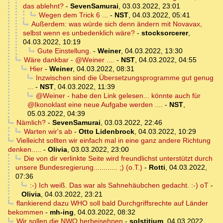
das ablehnt?
-
SevenSamurai
,
03.03.2022, 23:01
Wegen dem Trick 6 ...
-
NST
,
04.03.2022, 05:41
Außerdem: was würde sich denn ändern mit Novavax,
selbst wenn es unbedenklich wäre?
-
stocksorcerer
,
04.03.2022, 10:19
Gute Einstellung.
-
Weiner
,
04.03.2022, 13:30
Wäre dankbar - @Weiner ....
-
NST
,
04.03.2022, 04:55
Hier
-
Weiner
,
04.03.2022, 08:31
Inzwischen sind die Übersetzungsprogramme gut genug
...
-
NST
,
04.03.2022, 11:39
@Weiner - habe den Link gelesen... könnte auch für
@Ikonoklast eine neue Aufgabe werden ....
-
NST
,
05.03.2022, 04:39
Nämlich?
-
SevenSamurai
,
03.03.2022, 22:46
Warten wir's ab
-
Otto Lidenbrock
,
04.03.2022, 10:29
Vielleicht sollten wir einfach mal in eine ganz andere Richtung
denken.....
-
Olivia
,
03.03.2022, 23:00
Die von dir verlinkte Seite wird freundlichst unterstützt durch
unsere Bundesregierung............ ;) (o.T.)
-
Rotti
,
04.03.2022,
07:36
:-) Ich weiß. Das war als Sahnehäubchen gedacht. :-) oT
-
Olivia
,
04.03.2022, 23:21
flankierend dazu WHO soll bald Durchgriffsrechte auf Länder
bekommen
-
mh-ing
,
04.03.2022, 08:32
Wir sollen die NWO herbeisehnen
-
solstitium
,
04.03.2022,