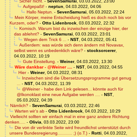
Sicher nicht.
-
SevenSamurai
,
03.03.2022, 23:00
Aufgepaßt!
-
neptun
,
04.03.2022, 04:06
Hallo Neptun.
-
SevenSamurai
,
05.03.2022, 22:24
Mein Körper, meine Entscheidung hieß es doch noch bis vor
Kurzem, oder?
-
Otto Lidenbrock
,
03.03.2022, 22:32
Komisch. Warum bist du inzwischen der einzige hier, der
das ablehnt?
-
SevenSamurai
,
03.03.2022, 23:01
Wegen dem Trick 6 ...
-
NST
,
04.03.2022, 05:41
Außerdem: was würde sich denn ändern mit Novavax,
selbst wenn es unbedenklich wäre?
-
stocksorcerer
,
04.03.2022, 10:19
Gute Einstellung.
-
Weiner
,
04.03.2022, 13:30
Wäre dankbar - @Weiner ....
-
NST
,
04.03.2022, 04:55
Hier
-
Weiner
,
04.03.2022, 08:31
Inzwischen sind die Übersetzungsprogramme gut genug
...
-
NST
,
04.03.2022, 11:39
@Weiner - habe den Link gelesen... könnte auch für
@Ikonoklast eine neue Aufgabe werden ....
-
NST
,
05.03.2022, 04:39
Nämlich?
-
SevenSamurai
,
03.03.2022, 22:46
Warten wir's ab
-
Otto Lidenbrock
,
04.03.2022, 10:29
Vielleicht sollten wir einfach mal in eine ganz andere Richtung
denken.....
-
Olivia
,
03.03.2022, 23:00
Die von dir verlinkte Seite wird freundlichst unterstützt durch
unsere Bundesregierung............ ;) (o.T.)
-
Rotti
,
04.03.2022,