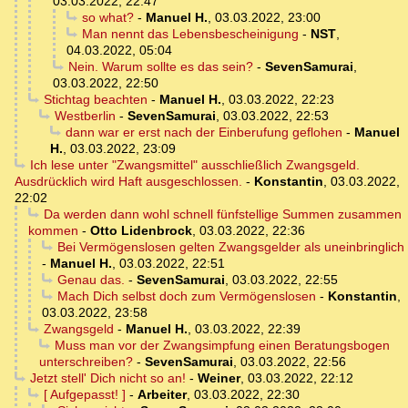
03.03.2022, 22:47
so what?
-
Manuel H.
,
03.03.2022, 23:00
Man nennt das Lebensbescheinigung
-
NST
,
04.03.2022, 05:04
Nein. Warum sollte es das sein?
-
SevenSamurai
,
03.03.2022, 22:50
Stichtag beachten
-
Manuel H.
,
03.03.2022, 22:23
Westberlin
-
SevenSamurai
,
03.03.2022, 22:53
dann war er erst nach der Einberufung geflohen
-
Manuel
H.
,
03.03.2022, 23:09
Ich lese unter "Zwangsmittel" ausschließlich Zwangsgeld.
Ausdrücklich wird Haft ausgeschlossen.
-
Konstantin
,
03.03.2022,
22:02
Da werden dann wohl schnell fünfstellige Summen zusammen
kommen
-
Otto Lidenbrock
,
03.03.2022, 22:36
Bei Vermögenslosen gelten Zwangsgelder als uneinbringlich
-
Manuel H.
,
03.03.2022, 22:51
Genau das.
-
SevenSamurai
,
03.03.2022, 22:55
Mach Dich selbst doch zum Vermögenslosen
-
Konstantin
,
03.03.2022, 23:58
Zwangsgeld
-
Manuel H.
,
03.03.2022, 22:39
Muss man vor der Zwangsimpfung einen Beratungsbogen
unterschreiben?
-
SevenSamurai
,
03.03.2022, 22:56
Jetzt stell' Dich nicht so an!
-
Weiner
,
03.03.2022, 22:12
[ Aufgepasst! ]
-
Arbeiter
,
03.03.2022, 22:30