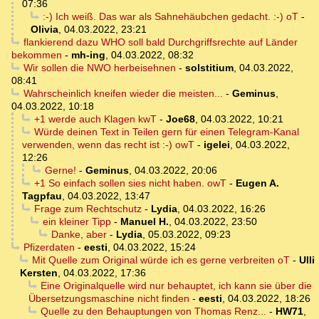
07:36
:-) Ich weiß. Das war als Sahnehäubchen gedacht. :-) oT
-
Olivia
,
04.03.2022, 23:21
flankierend dazu WHO soll bald Durchgriffsrechte auf Länder
bekommen
-
mh-ing
,
04.03.2022, 08:32
Wir sollen die NWO herbeisehnen
-
solstitium
,
04.03.2022,
08:41
Wahrscheinlich kneifen wieder die meisten...
-
Geminus
,
04.03.2022, 10:18
+1 werde auch Klagen kwT
-
Joe68
,
04.03.2022, 10:21
Würde deinen Text in Teilen gern für einen Telegram-Kanal
verwenden, wenn das recht ist :-) owT
-
igelei
,
04.03.2022,
12:26
Gerne!
-
Geminus
,
04.03.2022, 20:06
+1 So einfach sollen sies nicht haben. owT
-
Eugen A.
Tagpfau
,
04.03.2022, 13:47
Frage zum Rechtschutz
-
Lydia
,
04.03.2022, 16:26
ein kleiner Tipp
-
Manuel H.
,
04.03.2022, 23:50
Danke, aber
-
Lydia
,
05.03.2022, 09:23
Pfizerdaten
-
eesti
,
04.03.2022, 15:24
Mit Quelle zum Original würde ich es gerne verbreiten oT
-
Ulli
Kersten
,
04.03.2022, 17:36
Eine Originalquelle wird nur behauptet, ich kann sie über die
Übersetzungsmaschine nicht finden
-
eesti
,
04.03.2022, 18:26
Quelle zu den Behauptungen von Thomas Renz...
-
HW71
,