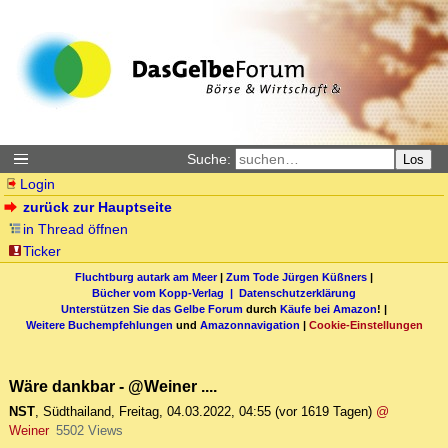
Suche:
Los
Login
zurück zur Hauptseite
in Thread öffnen
Ticker
Fluchtburg autark am Meer
|
Zum Tode Jürgen Küßners
|
Bücher vom Kopp-Verlag |
Datenschutzerklärung
Unterstützen Sie das Gelbe Forum
durch
Käufe bei Amazon
! |
Weitere Buchempfehlungen
und
Amazonnavigation
|
Cookie-Einstellungen
Wäre dankbar - @Weiner ....
NST
,
Südthailand
,
Freitag, 04.03.2022, 04:55
(vor 1619 Tagen)
@
Weiner
5502 Views