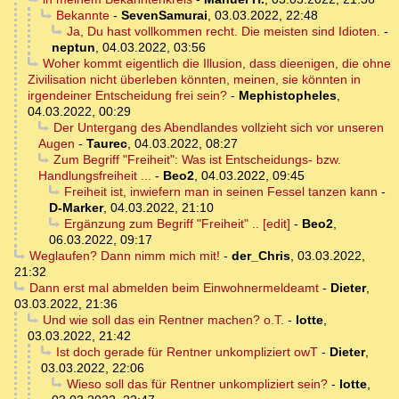
Bekannte
-
SevenSamurai
,
03.03.2022, 22:48
Ja, Du hast vollkommen recht. Die meisten sind Idioten.
-
neptun
,
04.03.2022, 03:56
Woher kommt eigentlich die Illusion, dass dieenigen, die ohne
Zivilisation nicht überleben könnten, meinen, sie könnten in
irgendeiner Entscheidung frei sein?
-
Mephistopheles
,
04.03.2022, 00:29
Der Untergang des Abendlandes vollzieht sich vor unseren
Augen
-
Taurec
,
04.03.2022, 08:27
Zum Begriff "Freiheit": Was ist Entscheidungs- bzw.
Handlungsfreiheit ...
-
Beo2
,
04.03.2022, 09:45
Freiheit ist, inwiefern man in seinen Fessel tanzen kann
-
D-Marker
,
04.03.2022, 21:10
Ergänzung zum Begriff "Freiheit" .. [edit]
-
Beo2
,
06.03.2022, 09:17
Weglaufen? Dann nimm mich mit!
-
der_Chris
,
03.03.2022,
21:32
Dann erst mal abmelden beim Einwohnermeldeamt
-
Dieter
,
03.03.2022, 21:36
Und wie soll das ein Rentner machen? o.T.
-
lotte
,
03.03.2022, 21:42
Ist doch gerade für Rentner unkompliziert owT
-
Dieter
,
03.03.2022, 22:06
Wieso soll das für Rentner unkompliziert sein?
-
lotte
,