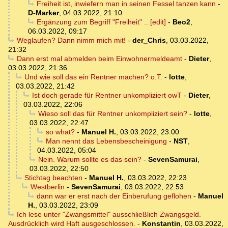
Freiheit ist, inwiefern man in seinen Fessel tanzen kann
-
D-Marker
,
04.03.2022, 21:10
Ergänzung zum Begriff "Freiheit" .. [edit]
-
Beo2
,
06.03.2022, 09:17
Weglaufen? Dann nimm mich mit!
-
der_Chris
,
03.03.2022,
21:32
Dann erst mal abmelden beim Einwohnermeldeamt
-
Dieter
,
03.03.2022, 21:36
Und wie soll das ein Rentner machen? o.T.
-
lotte
,
03.03.2022, 21:42
Ist doch gerade für Rentner unkompliziert owT
-
Dieter
,
03.03.2022, 22:06
Wieso soll das für Rentner unkompliziert sein?
-
lotte
,
03.03.2022, 22:47
so what?
-
Manuel H.
,
03.03.2022, 23:00
Man nennt das Lebensbescheinigung
-
NST
,
04.03.2022, 05:04
Nein. Warum sollte es das sein?
-
SevenSamurai
,
03.03.2022, 22:50
Stichtag beachten
-
Manuel H.
,
03.03.2022, 22:23
Westberlin
-
SevenSamurai
,
03.03.2022, 22:53
dann war er erst nach der Einberufung geflohen
-
Manuel
H.
,
03.03.2022, 23:09
Ich lese unter "Zwangsmittel" ausschließlich Zwangsgeld.
Ausdrücklich wird Haft ausgeschlossen.
-
Konstantin
,
03.03.2022,