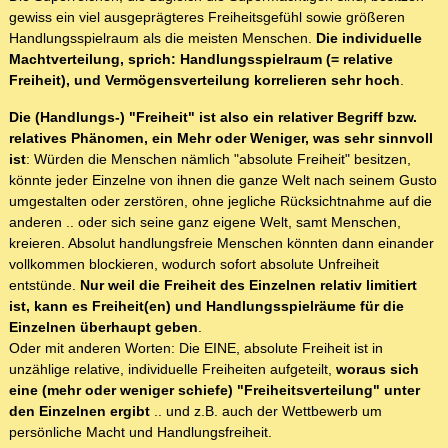
gewiss ein viel ausgeprägteres Freiheitsgefühl sowie größeren
Handlungsspielraum als die meisten Menschen.
Die individuelle
Machtverteilung, sprich: Handlungsspielraum (= relative
Freiheit), und Vermögensverteilung korrelieren sehr hoch
.
Die (Handlungs-) "Freiheit" ist also ein relativer Begriff bzw.
relatives Phänomen, ein Mehr oder Weniger, was sehr sinnvoll
ist
: Würden die Menschen nämlich "absolute Freiheit" besitzen,
könnte jeder Einzelne von ihnen die ganze Welt nach seinem Gusto
umgestalten oder zerstören, ohne jegliche Rücksichtnahme auf die
anderen .. oder sich seine ganz eigene Welt, samt Menschen,
kreieren. Absolut handlungsfreie Menschen könnten dann einander
vollkommen blockieren, wodurch sofort absolute Unfreiheit
entstünde.
Nur weil die Freiheit des Einzelnen relativ limitiert
ist, kann es Freiheit(en) und Handlungsspielräume für die
Einzelnen überhaupt geben
.
Oder mit anderen Worten: Die EINE, absolute Freiheit ist in
unzählige relative, individuelle Freiheiten aufgeteilt,
woraus sich
eine (mehr oder weniger schiefe) "Freiheitsverteilung" unter
den Einzelnen ergibt
.. und z.B. auch der Wettbewerb um
persönliche Macht und Handlungsfreiheit.