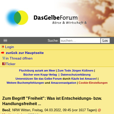
Suche:
Los
Login
zurück zur Hauptseite
in Thread öffnen
Ticker
Fluchtburg autark am Meer
|
Zum Tode Jürgen Küßners
|
Bücher vom Kopp-Verlag |
Datenschutzerklärung
Unterstützen Sie das Gelbe Forum
durch
Käufe bei Amazon
! |
Weitere Buchempfehlungen
und
Amazonnavigation
|
Cookie-Einstellungen
Zum Begriff "Freiheit": Was ist Entscheidungs- bzw.
Handlungsfreiheit ...
Beo2
,
NRW Witten
,
Freitag, 04.03.2022, 09:45
(vor 1617 Tagen)
@