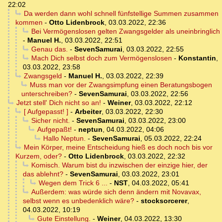
22:02
Da werden dann wohl schnell fünfstellige Summen zusammen
kommen
-
Otto Lidenbrock
,
03.03.2022, 22:36
Bei Vermögenslosen gelten Zwangsgelder als uneinbringlich
-
Manuel H.
,
03.03.2022, 22:51
Genau das.
-
SevenSamurai
,
03.03.2022, 22:55
Mach Dich selbst doch zum Vermögenslosen
-
Konstantin
,
03.03.2022, 23:58
Zwangsgeld
-
Manuel H.
,
03.03.2022, 22:39
Muss man vor der Zwangsimpfung einen Beratungsbogen
unterschreiben?
-
SevenSamurai
,
03.03.2022, 22:56
Jetzt stell' Dich nicht so an!
-
Weiner
,
03.03.2022, 22:12
[ Aufgepasst! ]
-
Arbeiter
,
03.03.2022, 22:30
Sicher nicht.
-
SevenSamurai
,
03.03.2022, 23:00
Aufgepaßt!
-
neptun
,
04.03.2022, 04:06
Hallo Neptun.
-
SevenSamurai
,
05.03.2022, 22:24
Mein Körper, meine Entscheidung hieß es doch noch bis vor
Kurzem, oder?
-
Otto Lidenbrock
,
03.03.2022, 22:32
Komisch. Warum bist du inzwischen der einzige hier, der
das ablehnt?
-
SevenSamurai
,
03.03.2022, 23:01
Wegen dem Trick 6 ...
-
NST
,
04.03.2022, 05:41
Außerdem: was würde sich denn ändern mit Novavax,
selbst wenn es unbedenklich wäre?
-
stocksorcerer
,
04.03.2022, 10:19
Gute Einstellung.
-
Weiner
,
04.03.2022, 13:30