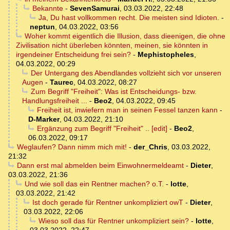
Bekannte
-
SevenSamurai
,
03.03.2022, 22:48
Ja, Du hast vollkommen recht. Die meisten sind Idioten.
-
neptun
,
04.03.2022, 03:56
Woher kommt eigentlich die Illusion, dass dieenigen, die ohne
Zivilisation nicht überleben könnten, meinen, sie könnten in
irgendeiner Entscheidung frei sein?
-
Mephistopheles
,
04.03.2022, 00:29
Der Untergang des Abendlandes vollzieht sich vor unseren
Augen
-
Taurec
,
04.03.2022, 08:27
Zum Begriff "Freiheit": Was ist Entscheidungs- bzw.
Handlungsfreiheit ...
-
Beo2
,
04.03.2022, 09:45
Freiheit ist, inwiefern man in seinen Fessel tanzen kann
-
D-Marker
,
04.03.2022, 21:10
Ergänzung zum Begriff "Freiheit" .. [edit]
-
Beo2
,
06.03.2022, 09:17
Weglaufen? Dann nimm mich mit!
-
der_Chris
,
03.03.2022,
21:32
Dann erst mal abmelden beim Einwohnermeldeamt
-
Dieter
,
03.03.2022, 21:36
Und wie soll das ein Rentner machen? o.T.
-
lotte
,
03.03.2022, 21:42
Ist doch gerade für Rentner unkompliziert owT
-
Dieter
,
03.03.2022, 22:06
Wieso soll das für Rentner unkompliziert sein?
-
lotte
,