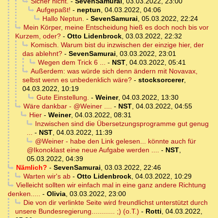
Sicher nicht.
-
SevenSamurai
,
03.03.2022, 23:00
Aufgepaßt!
-
neptun
,
04.03.2022, 04:06
Hallo Neptun.
-
SevenSamurai
,
05.03.2022, 22:24
Mein Körper, meine Entscheidung hieß es doch noch bis vor
Kurzem, oder?
-
Otto Lidenbrock
,
03.03.2022, 22:32
Komisch. Warum bist du inzwischen der einzige hier, der
das ablehnt?
-
SevenSamurai
,
03.03.2022, 23:01
Wegen dem Trick 6 ...
-
NST
,
04.03.2022, 05:41
Außerdem: was würde sich denn ändern mit Novavax,
selbst wenn es unbedenklich wäre?
-
stocksorcerer
,
04.03.2022, 10:19
Gute Einstellung.
-
Weiner
,
04.03.2022, 13:30
Wäre dankbar - @Weiner ....
-
NST
,
04.03.2022, 04:55
Hier
-
Weiner
,
04.03.2022, 08:31
Inzwischen sind die Übersetzungsprogramme gut genug
...
-
NST
,
04.03.2022, 11:39
@Weiner - habe den Link gelesen... könnte auch für
@Ikonoklast eine neue Aufgabe werden ....
-
NST
,
05.03.2022, 04:39
Nämlich?
-
SevenSamurai
,
03.03.2022, 22:46
Warten wir's ab
-
Otto Lidenbrock
,
04.03.2022, 10:29
Vielleicht sollten wir einfach mal in eine ganz andere Richtung
denken.....
-
Olivia
,
03.03.2022, 23:00
Die von dir verlinkte Seite wird freundlichst unterstützt durch
unsere Bundesregierung............ ;) (o.T.)
-
Rotti
,
04.03.2022,