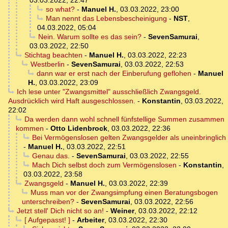
03.03.2022, 22:47
so what?
-
Manuel H.
,
03.03.2022, 23:00
Man nennt das Lebensbescheinigung
-
NST
,
04.03.2022, 05:04
Nein. Warum sollte es das sein?
-
SevenSamurai
,
03.03.2022, 22:50
Stichtag beachten
-
Manuel H.
,
03.03.2022, 22:23
Westberlin
-
SevenSamurai
,
03.03.2022, 22:53
dann war er erst nach der Einberufung geflohen
-
Manuel
H.
,
03.03.2022, 23:09
Ich lese unter "Zwangsmittel" ausschließlich Zwangsgeld.
Ausdrücklich wird Haft ausgeschlossen.
-
Konstantin
,
03.03.2022,
22:02
Da werden dann wohl schnell fünfstellige Summen zusammen
kommen
-
Otto Lidenbrock
,
03.03.2022, 22:36
Bei Vermögenslosen gelten Zwangsgelder als uneinbringlich
-
Manuel H.
,
03.03.2022, 22:51
Genau das.
-
SevenSamurai
,
03.03.2022, 22:55
Mach Dich selbst doch zum Vermögenslosen
-
Konstantin
,
03.03.2022, 23:58
Zwangsgeld
-
Manuel H.
,
03.03.2022, 22:39
Muss man vor der Zwangsimpfung einen Beratungsbogen
unterschreiben?
-
SevenSamurai
,
03.03.2022, 22:56
Jetzt stell' Dich nicht so an!
-
Weiner
,
03.03.2022, 22:12
[ Aufgepasst! ]
-
Arbeiter
,
03.03.2022, 22:30