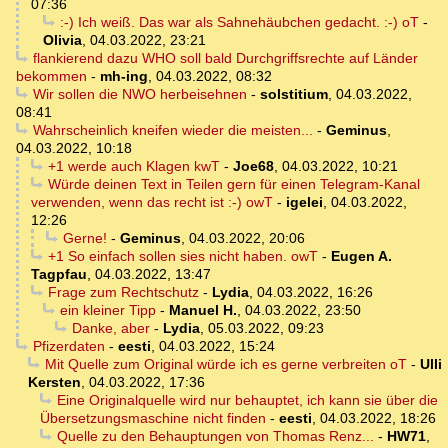
07:36
:-) Ich weiß. Das war als Sahnehäubchen gedacht. :-) oT
-
Olivia
,
04.03.2022, 23:21
flankierend dazu WHO soll bald Durchgriffsrechte auf Länder
bekommen
-
mh-ing
,
04.03.2022, 08:32
Wir sollen die NWO herbeisehnen
-
solstitium
,
04.03.2022,
08:41
Wahrscheinlich kneifen wieder die meisten...
-
Geminus
,
04.03.2022, 10:18
+1 werde auch Klagen kwT
-
Joe68
,
04.03.2022, 10:21
Würde deinen Text in Teilen gern für einen Telegram-Kanal
verwenden, wenn das recht ist :-) owT
-
igelei
,
04.03.2022,
12:26
Gerne!
-
Geminus
,
04.03.2022, 20:06
+1 So einfach sollen sies nicht haben. owT
-
Eugen A.
Tagpfau
,
04.03.2022, 13:47
Frage zum Rechtschutz
-
Lydia
,
04.03.2022, 16:26
ein kleiner Tipp
-
Manuel H.
,
04.03.2022, 23:50
Danke, aber
-
Lydia
,
05.03.2022, 09:23
Pfizerdaten
-
eesti
,
04.03.2022, 15:24
Mit Quelle zum Original würde ich es gerne verbreiten oT
-
Ulli
Kersten
,
04.03.2022, 17:36
Eine Originalquelle wird nur behauptet, ich kann sie über die
Übersetzungsmaschine nicht finden
-
eesti
,
04.03.2022, 18:26
Quelle zu den Behauptungen von Thomas Renz...
-
HW71
,