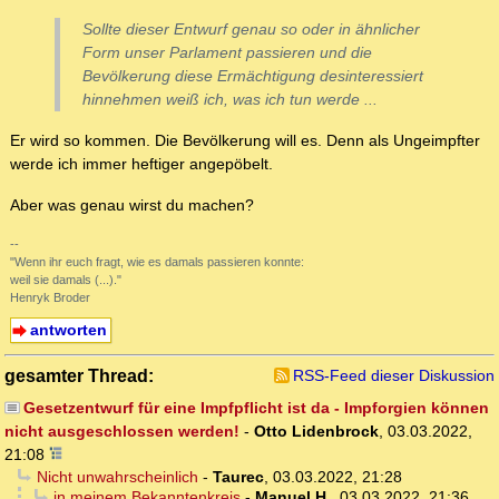
Sollte dieser Entwurf genau so oder in ähnlicher
Form unser Parlament passieren und die
Bevölkerung diese Ermächtigung desinteressiert
hinnehmen weiß ich, was ich tun werde ...
Er wird so kommen. Die Bevölkerung will es. Denn als Ungeimpfter
werde ich immer heftiger angepöbelt.
Aber was genau wirst du machen?
--
"Wenn ihr euch fragt, wie es damals passieren konnte:
weil sie damals (...)."
Henryk Broder
antworten
gesamter Thread:
RSS-Feed dieser Diskussion
Gesetzentwurf für eine Impfpflicht ist da - Impforgien können
nicht ausgeschlossen werden!
-
Otto Lidenbrock
,
03.03.2022,
21:08
Nicht unwahrscheinlich
-
Taurec
,
03.03.2022, 21:28
in meinem Bekanntenkreis
-
Manuel H.
,
03.03.2022, 21:36