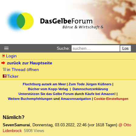
Suche:
Los
Login
zurück zur Hauptseite
in Thread öffnen
Ticker
Fluchtburg autark am Meer
|
Zum Tode Jürgen Küßners
|
Bücher vom Kopp-Verlag |
Datenschutzerklärung
Unterstützen Sie das Gelbe Forum
durch
Käufe bei Amazon
! |
Weitere Buchempfehlungen
und
Amazonnavigation
|
Cookie-Einstellungen
Nämlich?
SevenSamurai
,
Donnerstag, 03.03.2022, 22:46
(vor 1618 Tagen)
@ Otto
Lidenbrock
5908 Views