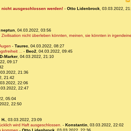
en nicht ausgeschlossen werden!
-
Otto Lidenbrock
,
03.03.2022, 21
-
neptun
,
04.03.2022, 03:56
 Zivilisation nicht überleben könnten, meinen, sie könnten in irgendein
 Augen
-
Taurec
,
04.03.2022, 08:27
sfreiheit ...
-
Beo2
,
04.03.2022, 09:45
D-Marker
,
04.03.2022, 21:10
22, 09:17
32
.03.2022, 21:36
2, 21:42
.03.2022, 22:06
.03.2022, 22:47
22, 05:04
2022, 22:50
 H.
,
03.03.2022, 23:09
ücklich wird Haft ausgeschlossen.
-
Konstantin
,
03.03.2022, 22:02
en kommen
-
Otto Lidenbrock
,
03.03.2022, 22:36