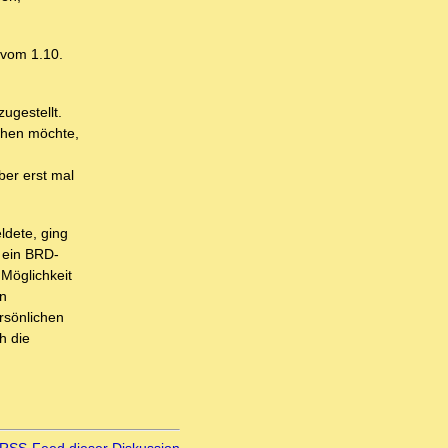
 vom 1.10.
ugestellt.
chen möchte,
ber erst mal
ldete, ging
 ein BRD-
 Möglichkeit
in
rsönlichen
h die