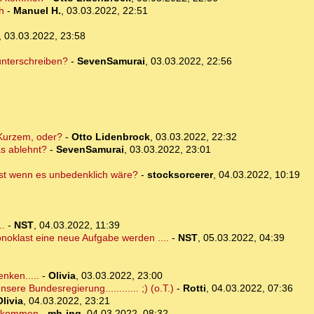
h
-
Manuel H.
,
03.03.2022, 22:51
,
03.03.2022, 23:58
nterschreiben?
-
SevenSamurai
,
03.03.2022, 22:56
 Kurzem, oder?
-
Otto Lidenbrock
,
03.03.2022, 22:32
as ablehnt?
-
SevenSamurai
,
03.03.2022, 23:01
st wenn es unbedenklich wäre?
-
stocksorcerer
,
04.03.2022, 10:19
..
-
NST
,
04.03.2022, 11:39
noklast eine neue Aufgabe werden ....
-
NST
,
05.03.2022, 04:39
enken.....
-
Olivia
,
03.03.2022, 23:00
sere Bundesregierung............ ;) (o.T.)
-
Rotti
,
04.03.2022, 07:36
Olivia
,
04.03.2022, 23:21
 bekommen
-
mh-ing
,
04.03.2022, 08:32