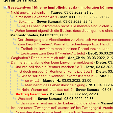
gesamter Thread:
Gesetzentwurf für eine Impfpflicht ist da - Impforgien könn
Nicht unwahrscheinlich
-
Taurec
,
03.03.2022, 21:28
in meinem Bekanntenkreis
-
Manuel H.
,
03.03.2022, 21:36
Bekannte
-
SevenSamurai
,
03.03.2022, 22:48
Ja, Du hast vollkommen recht. Die meisten sind Idioten.
Woher kommt eigentlich die Illusion, dass dieenigen, die ohne
Mephistopheles
,
04.03.2022, 00:29
Der Untergang des Abendlandes vollzieht sich vor unseren
Zum Begriff "Freiheit": Was ist Entscheidungs- bzw. Handlung
Freiheit ist, inwiefern man in seinen Fessel tanzen kann
-
Ergänzung zum Begriff "Freiheit" .. [edit]
-
Beo2
,
06.03.20
Weglaufen? Dann nimm mich mit!
-
der_Chris
,
03.03.2022, 21:
Dann erst mal abmelden beim Einwohnermeldeamt
-
Dieter
,
03
Und wie soll das ein Rentner machen? o.T.
-
lotte
,
03.03.202
Ist doch gerade für Rentner unkompliziert owT
-
Dieter
,
03
Wieso soll das für Rentner unkompliziert sein?
-
lotte
,
03
so what?
-
Manuel H.
,
03.03.2022, 23:00
Man nennt das Lebensbescheinigung
-
NST
,
04.03.20
Nein. Warum sollte es das sein?
-
SevenSamurai
,
03.03.
Stichtag beachten
-
Manuel H.
,
03.03.2022, 22:23
Westberlin
-
SevenSamurai
,
03.03.2022, 22:53
dann war er erst nach der Einberufung geflohen
-
Manuel
Ich lese unter "Zwangsmittel" ausschließlich Zwangsgeld. Ausdr
Da werden dann wohl schnell fünfstellige Summen zusamm