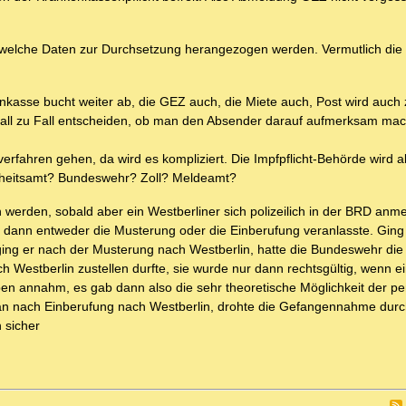
en, welche Daten zur Durchsetzung herangezogen werden. Vermutlich die
nkasse bucht weiter ab, die GEZ auch, die Miete auch, Post wird auch z
 Fall zu Fall entscheiden, ob man den Absender darauf aufmerksam ma
verfahren gehen, da wird es kompliziert. Die Impfpflicht-Behörde wird a
ndheitsamt? Bundeswehr? Zoll? Meldeamt?
werden, sobald aber ein Westberliner sich polizeilich in der BRD anme
s dann entweder die Musterung oder die Einberufung veranlasste. Ging
ging er nach der Musterung nach Westberlin, hatte die Bundeswehr die
ach Westberlin zustellen durfte, sie wurde nur dann rechtsgültig, wenn e
iben annahm, es gab dann also die sehr theoretische Möglichkeit der pe
man nach Einberufung nach Westberlin, drohte die Gefangennahme durc
 sicher