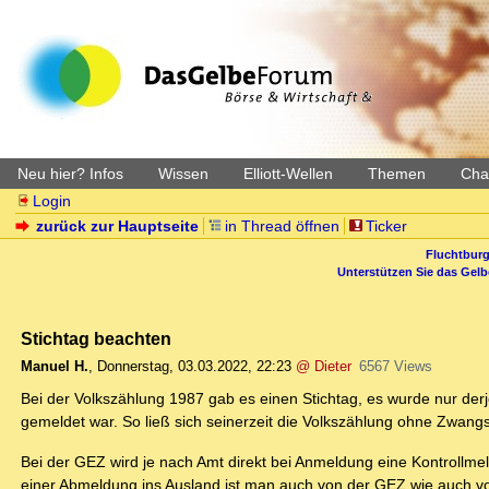
Neu hier? Infos
Wissen
Elliott-Wellen
Themen
Char
Login
zurück zur Hauptseite
in Thread öffnen
Ticker
Fluchtburg
Unterstützen Sie das Gel
Stichtag beachten
Manuel H.
,
Donnerstag, 03.03.2022, 22:23
@ Dieter
6567 Views
Bei der Volkszählung 1987 gab es einen Stichtag, es wurde nur der
gemeldet war. So ließ sich seinerzeit die Volkszählung ohne Zwang
Bei der GEZ wird je nach Amt direkt bei Anmeldung eine Kontrollme
einer Abmeldung ins Ausland ist man auch von der GEZ wie auch vo