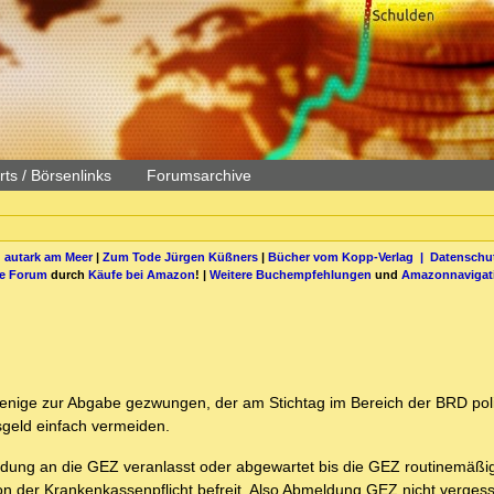
ts / Börsenlinks
Forumsarchive
 autark am Meer
|
Zum Tode Jürgen Küßners
|
Bücher vom Kopp-Verlag |
Datenschut
be Forum
durch
Käufe bei Amazon
! |
Weitere Buchempfehlungen
und
Amazonnavigat
jenige zur Abgabe gezwungen, der am Stichtag im Bereich der BRD poli
sgeld einfach vermeiden.
ldung an die GEZ veranlasst oder abgewartet bis die GEZ routinemäßig
n der Krankenkassenpflicht befreit. Also Abmeldung GEZ nicht verges