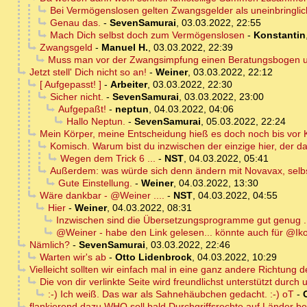
Bei Vermögenslosen gelten Zwangsgelder als uneinbringlic
Genau das.
-
SevenSamurai
,
03.03.2022, 22:55
Mach Dich selbst doch zum Vermögenslosen
-
Konstantin
Zwangsgeld
-
Manuel H.
,
03.03.2022, 22:39
Muss man vor der Zwangsimpfung einen Beratungsbogen u
Jetzt stell' Dich nicht so an!
-
Weiner
,
03.03.2022, 22:12
[ Aufgepasst! ]
-
Arbeiter
,
03.03.2022, 22:30
Sicher nicht.
-
SevenSamurai
,
03.03.2022, 23:00
Aufgepaßt!
-
neptun
,
04.03.2022, 04:06
Hallo Neptun.
-
SevenSamurai
,
05.03.2022, 22:24
Mein Körper, meine Entscheidung hieß es doch noch bis vor
Komisch. Warum bist du inzwischen der einzige hier, der d
Wegen dem Trick 6 ...
-
NST
,
04.03.2022, 05:41
Außerdem: was würde sich denn ändern mit Novavax, selb
Gute Einstellung.
-
Weiner
,
04.03.2022, 13:30
Wäre dankbar - @Weiner ....
-
NST
,
04.03.2022, 04:55
Hier
-
Weiner
,
04.03.2022, 08:31
Inzwischen sind die Übersetzungsprogramme gut genug .
@Weiner - habe den Link gelesen... könnte auch für @Iko
Nämlich?
-
SevenSamurai
,
03.03.2022, 22:46
Warten wir's ab
-
Otto Lidenbrock
,
04.03.2022, 10:29
Vielleicht sollten wir einfach mal in eine ganz andere Richtung d
Die von dir verlinkte Seite wird freundlichst unterstützt durch un
:-) Ich weiß. Das war als Sahnehäubchen gedacht. :-) oT
-
flankierend dazu WHO soll bald Durchgriffsrechte auf Länder