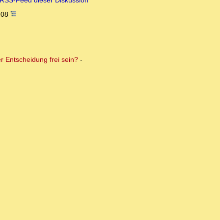
RSS-Feed dieser Diskussion
:08
er Entscheidung frei sein?
-