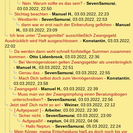
Nein. Warum sollte es das sein?
-
SevenSamurai
,
03.03.2022, 22:50
Stichtag beachten
-
Manuel H.
,
03.03.2022, 22:23
Westberlin
-
SevenSamurai
,
03.03.2022, 22:53
dann war er erst nach der Einberufung geflohen
-
Manuel
H.
,
03.03.2022, 23:09
Ich lese unter "Zwangsmittel" ausschließlich Zwangsgeld.
Ausdrücklich wird Haft ausgeschlossen.
-
Konstantin
,
03.03.2022,
22:02
Da werden dann wohl schnell fünfstellige Summen zusammen
kommen
-
Otto Lidenbrock
,
03.03.2022, 22:36
Bei Vermögenslosen gelten Zwangsgelder als uneinbringlich
-
Manuel H.
,
03.03.2022, 22:51
Genau das.
-
SevenSamurai
,
03.03.2022, 22:55
Mach Dich selbst doch zum Vermögenslosen
-
Konstantin
,
03.03.2022, 23:58
Zwangsgeld
-
Manuel H.
,
03.03.2022, 22:39
Muss man vor der Zwangsimpfung einen Beratungsbogen
unterschreiben?
-
SevenSamurai
,
03.03.2022, 22:56
Jetzt stell' Dich nicht so an!
-
Weiner
,
03.03.2022, 22:12
[ Aufgepasst! ]
-
Arbeiter
,
03.03.2022, 22:30
Sicher nicht.
-
SevenSamurai
,
03.03.2022, 23:00
Aufgepaßt!
-
neptun
,
04.03.2022, 04:06
Hallo Neptun.
-
SevenSamurai
,
05.03.2022, 22:24
Mein Körper, meine Entscheidung hieß es doch noch bis vor