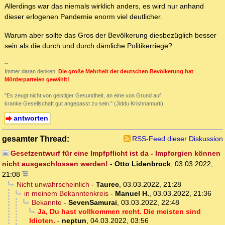
Allerdings war das niemals wirklich anders, es wird nur anhand
dieser erlogenen Pandemie enorm viel deutlicher.
Warum aber sollte das Gros der Bevölkerung diesbezüglich besser
sein als die durch und durch dämliche Politikerriege?
--
Immer daran denken:
Die große Mehrheit der deutschen Bevölkerung hat
Mörderparteien gewählt!
"Es zeugt nicht von geistiger Gesundheit, an eine von Grund auf
kranke Gesellschaft gut angepasst zu sein." (Jiddu Krishnamurti)
antworten
gesamter Thread:
RSS-Feed dieser Diskussion
Gesetzentwurf für eine Impfpflicht ist da - Impforgien können
nicht ausgeschlossen werden!
-
Otto Lidenbrock
,
03.03.2022,
21:08
Nicht unwahrscheinlich
-
Taurec
,
03.03.2022, 21:28
in meinem Bekanntenkreis
-
Manuel H.
,
03.03.2022, 21:36
Bekannte
-
SevenSamurai
,
03.03.2022, 22:48
Ja, Du hast vollkommen recht. Die meisten sind
Idioten.
-
neptun
,
04.03.2022, 03:56