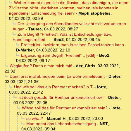
Woher kommt eigentlich die Illusion, dass dieenigen, die ohne
Zivilisation nicht überleben könnten, meinen, sie könnten in
irgendeiner Entscheidung frei sein?
-
Mephistopheles
,
04.03.2022, 00:29
Der Untergang des Abendlandes vollzieht sich vor unseren
Augen
-
Taurec
,
04.03.2022, 08:27
Zum Begriff "Freiheit": Was ist Entscheidungs- bzw.
Handlungsfreiheit ...
-
Beo2
,
04.03.2022, 09:45
Freiheit ist, inwiefern man in seinen Fessel tanzen kann
-
D-Marker
,
04.03.2022, 21:10
Ergänzung zum Begriff "Freiheit" .. [edit]
-
Beo2
,
06.03.2022, 09:17
Weglaufen? Dann nimm mich mit!
-
der_Chris
,
03.03.2022,
21:32
Dann erst mal abmelden beim Einwohnermeldeamt
-
Dieter
,
03.03.2022, 21:36
Und wie soll das ein Rentner machen? o.T.
-
lotte
,
03.03.2022, 21:42
Ist doch gerade für Rentner unkompliziert owT
-
Dieter
,
03.03.2022, 22:06
Wieso soll das für Rentner unkompliziert sein?
-
lotte
,
03.03.2022, 22:47
so what?
-
Manuel H.
,
03.03.2022, 23:00
Man nennt das Lebensbescheinigung
-
NST
,
04.03.2022, 05:04