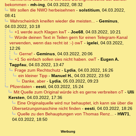
bekommen
-
mh-ing
,
04.03.2022, 08:32
Wir sollen die NWO herbeisehnen
-
solstitium
,
04.03.2022,
08:41
Wahrscheinlich kneifen wieder die meisten...
-
Geminus
,
04.03.2022, 10:18
+1 werde auch Klagen kwT
-
Joe68
,
04.03.2022, 10:21
Würde deinen Text in Teilen gern für einen Telegram-Kanal
verwenden, wenn das recht ist :-) owT
-
igelei
,
04.03.2022,
12:26
Gerne!
-
Geminus
,
04.03.2022, 20:06
+1 So einfach sollen sies nicht haben. owT
-
Eugen A.
Tagpfau
,
04.03.2022, 13:47
Frage zum Rechtschutz
-
Lydia
,
04.03.2022, 16:26
ein kleiner Tipp
-
Manuel H.
,
04.03.2022, 23:50
Danke, aber
-
Lydia
,
05.03.2022, 09:23
Pfizerdaten
-
eesti
,
04.03.2022, 15:24
Mit Quelle zum Original würde ich es gerne verbreiten oT
-
Ulli
Kersten
,
04.03.2022, 17:36
Eine Originalquelle wird nur behauptet, ich kann sie über die
Übersetzungsmaschine nicht finden
-
eesti
,
04.03.2022, 18:26
Quelle zu den Behauptungen von Thomas Renz...
-
HW71
,
04.03.2022, 18:50
Werbung