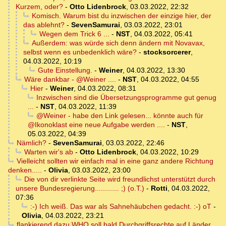
Kurzem, oder?
-
Otto Lidenbrock
,
03.03.2022, 22:32
Komisch. Warum bist du inzwischen der einzige hier, der
das ablehnt?
-
SevenSamurai
,
03.03.2022, 23:01
Wegen dem Trick 6 ...
-
NST
,
04.03.2022, 05:41
Außerdem: was würde sich denn ändern mit Novavax,
selbst wenn es unbedenklich wäre?
-
stocksorcerer
,
04.03.2022, 10:19
Gute Einstellung.
-
Weiner
,
04.03.2022, 13:30
Wäre dankbar - @Weiner ....
-
NST
,
04.03.2022, 04:55
Hier
-
Weiner
,
04.03.2022, 08:31
Inzwischen sind die Übersetzungsprogramme gut genug
...
-
NST
,
04.03.2022, 11:39
@Weiner - habe den Link gelesen... könnte auch für
@Ikonoklast eine neue Aufgabe werden ....
-
NST
,
05.03.2022, 04:39
Nämlich?
-
SevenSamurai
,
03.03.2022, 22:46
Warten wir's ab
-
Otto Lidenbrock
,
04.03.2022, 10:29
Vielleicht sollten wir einfach mal in eine ganz andere Richtung
denken.....
-
Olivia
,
03.03.2022, 23:00
Die von dir verlinkte Seite wird freundlichst unterstützt durch
unsere Bundesregierung............ ;) (o.T.)
-
Rotti
,
04.03.2022,
07:36
:-) Ich weiß. Das war als Sahnehäubchen gedacht. :-) oT
-
Olivia
,
04.03.2022, 23:21
flankierend dazu WHO soll bald Durchgriffsrechte auf Länder