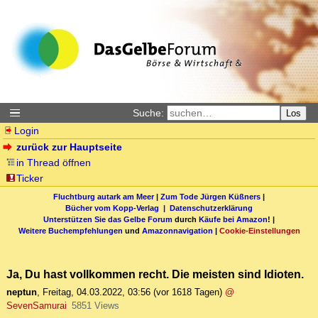
Suche:
Los
Login
zurück zur Hauptseite
in Thread öffnen
Ticker
Fluchtburg autark am Meer
|
Zum Tode Jürgen Küßners
|
Bücher vom Kopp-Verlag |
Datenschutzerklärung
Unterstützen Sie das Gelbe Forum
durch
Käufe bei Amazon
! |
Weitere Buchempfehlungen
und
Amazonnavigation
|
Cookie-Einstellungen
Ja, Du hast vollkommen recht. Die meisten sind Idioten.
neptun
,
Freitag, 04.03.2022, 03:56
(vor 1618 Tagen)
@
SevenSamurai
5851 Views