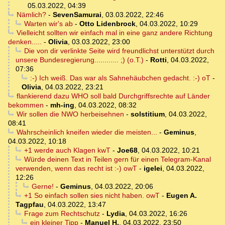
05.03.2022, 04:39
Nämlich?
-
SevenSamurai
,
03.03.2022, 22:46
Warten wir's ab
-
Otto Lidenbrock
,
04.03.2022, 10:29
Vielleicht sollten wir einfach mal in eine ganz andere Richtung
denken.....
-
Olivia
,
03.03.2022, 23:00
Die von dir verlinkte Seite wird freundlichst unterstützt durch
unsere Bundesregierung............ ;) (o.T.)
-
Rotti
,
04.03.2022,
07:36
:-) Ich weiß. Das war als Sahnehäubchen gedacht. :-) oT
-
Olivia
,
04.03.2022, 23:21
flankierend dazu WHO soll bald Durchgriffsrechte auf Länder
bekommen
-
mh-ing
,
04.03.2022, 08:32
Wir sollen die NWO herbeisehnen
-
solstitium
,
04.03.2022,
08:41
Wahrscheinlich kneifen wieder die meisten...
-
Geminus
,
04.03.2022, 10:18
+1 werde auch Klagen kwT
-
Joe68
,
04.03.2022, 10:21
Würde deinen Text in Teilen gern für einen Telegram-Kanal
verwenden, wenn das recht ist :-) owT
-
igelei
,
04.03.2022,
12:26
Gerne!
-
Geminus
,
04.03.2022, 20:06
+1 So einfach sollen sies nicht haben. owT
-
Eugen A.
Tagpfau
,
04.03.2022, 13:47
Frage zum Rechtschutz
-
Lydia
,
04.03.2022, 16:26
ein kleiner Tipp
-
Manuel H.
,
04.03.2022, 23:50