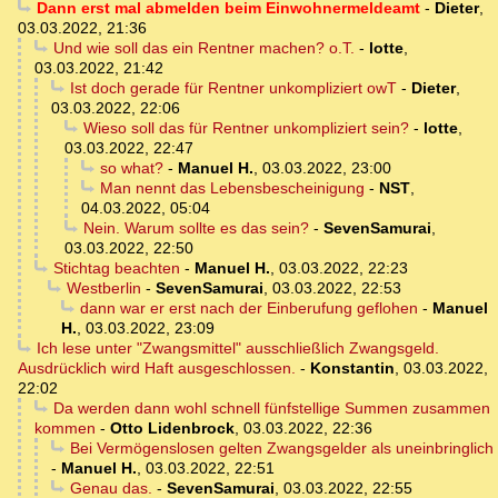
Dann erst mal abmelden beim Einwohnermeldeamt
-
Dieter
,
03.03.2022, 21:36
Und wie soll das ein Rentner machen? o.T.
-
lotte
,
03.03.2022, 21:42
Ist doch gerade für Rentner unkompliziert owT
-
Dieter
,
03.03.2022, 22:06
Wieso soll das für Rentner unkompliziert sein?
-
lotte
,
03.03.2022, 22:47
so what?
-
Manuel H.
,
03.03.2022, 23:00
Man nennt das Lebensbescheinigung
-
NST
,
04.03.2022, 05:04
Nein. Warum sollte es das sein?
-
SevenSamurai
,
03.03.2022, 22:50
Stichtag beachten
-
Manuel H.
,
03.03.2022, 22:23
Westberlin
-
SevenSamurai
,
03.03.2022, 22:53
dann war er erst nach der Einberufung geflohen
-
Manuel
H.
,
03.03.2022, 23:09
Ich lese unter "Zwangsmittel" ausschließlich Zwangsgeld.
Ausdrücklich wird Haft ausgeschlossen.
-
Konstantin
,
03.03.2022,
22:02
Da werden dann wohl schnell fünfstellige Summen zusammen
kommen
-
Otto Lidenbrock
,
03.03.2022, 22:36
Bei Vermögenslosen gelten Zwangsgelder als uneinbringlich
-
Manuel H.
,
03.03.2022, 22:51
Genau das.
-
SevenSamurai
,
03.03.2022, 22:55