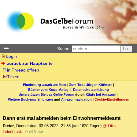
Suche:
Los
Login
zurück zur Hauptseite
in Thread öffnen
Ticker
Fluchtburg autark am Meer
|
Zum Tode Jürgen Küßners
|
Bücher vom Kopp-Verlag |
Datenschutzerklärung
Unterstützen Sie das Gelbe Forum
durch
Käufe bei Amazon
! |
Weitere Buchempfehlungen
und
Amazonnavigation
|
Cookie-Einstellungen
Dann erst mal abmelden beim Einwohnermeldeamt
Dieter
,
Donnerstag, 03.03.2022, 21:36
(vor 1620 Tagen)
@ Otto
Lidenbrock
7278 Views