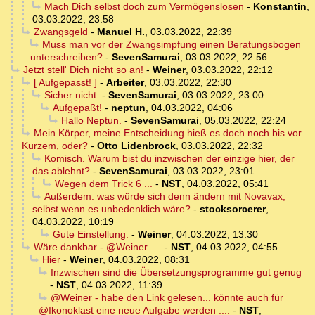
Mach Dich selbst doch zum Vermögenslosen
-
Konstantin
,
03.03.2022, 23:58
Zwangsgeld
-
Manuel H.
,
03.03.2022, 22:39
Muss man vor der Zwangsimpfung einen Beratungsbogen
unterschreiben?
-
SevenSamurai
,
03.03.2022, 22:56
Jetzt stell' Dich nicht so an!
-
Weiner
,
03.03.2022, 22:12
[ Aufgepasst! ]
-
Arbeiter
,
03.03.2022, 22:30
Sicher nicht.
-
SevenSamurai
,
03.03.2022, 23:00
Aufgepaßt!
-
neptun
,
04.03.2022, 04:06
Hallo Neptun.
-
SevenSamurai
,
05.03.2022, 22:24
Mein Körper, meine Entscheidung hieß es doch noch bis vor
Kurzem, oder?
-
Otto Lidenbrock
,
03.03.2022, 22:32
Komisch. Warum bist du inzwischen der einzige hier, der
das ablehnt?
-
SevenSamurai
,
03.03.2022, 23:01
Wegen dem Trick 6 ...
-
NST
,
04.03.2022, 05:41
Außerdem: was würde sich denn ändern mit Novavax,
selbst wenn es unbedenklich wäre?
-
stocksorcerer
,
04.03.2022, 10:19
Gute Einstellung.
-
Weiner
,
04.03.2022, 13:30
Wäre dankbar - @Weiner ....
-
NST
,
04.03.2022, 04:55
Hier
-
Weiner
,
04.03.2022, 08:31
Inzwischen sind die Übersetzungsprogramme gut genug
...
-
NST
,
04.03.2022, 11:39
@Weiner - habe den Link gelesen... könnte auch für
@Ikonoklast eine neue Aufgabe werden ....
-
NST
,