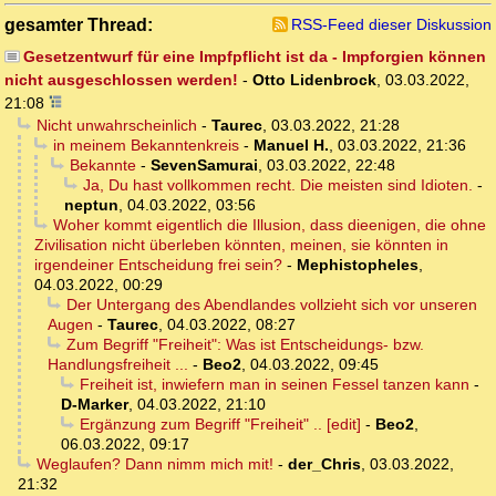
gesamter Thread:
RSS-Feed dieser Diskussion
Gesetzentwurf für eine Impfpflicht ist da - Impforgien können
nicht ausgeschlossen werden!
-
Otto Lidenbrock
,
03.03.2022,
21:08
Nicht unwahrscheinlich
-
Taurec
,
03.03.2022, 21:28
in meinem Bekanntenkreis
-
Manuel H.
,
03.03.2022, 21:36
Bekannte
-
SevenSamurai
,
03.03.2022, 22:48
Ja, Du hast vollkommen recht. Die meisten sind Idioten.
-
neptun
,
04.03.2022, 03:56
Woher kommt eigentlich die Illusion, dass dieenigen, die ohne
Zivilisation nicht überleben könnten, meinen, sie könnten in
irgendeiner Entscheidung frei sein?
-
Mephistopheles
,
04.03.2022, 00:29
Der Untergang des Abendlandes vollzieht sich vor unseren
Augen
-
Taurec
,
04.03.2022, 08:27
Zum Begriff "Freiheit": Was ist Entscheidungs- bzw.
Handlungsfreiheit ...
-
Beo2
,
04.03.2022, 09:45
Freiheit ist, inwiefern man in seinen Fessel tanzen kann
-
D-Marker
,
04.03.2022, 21:10
Ergänzung zum Begriff "Freiheit" .. [edit]
-
Beo2
,
06.03.2022, 09:17
Weglaufen? Dann nimm mich mit!
-
der_Chris
,
03.03.2022,
21:32