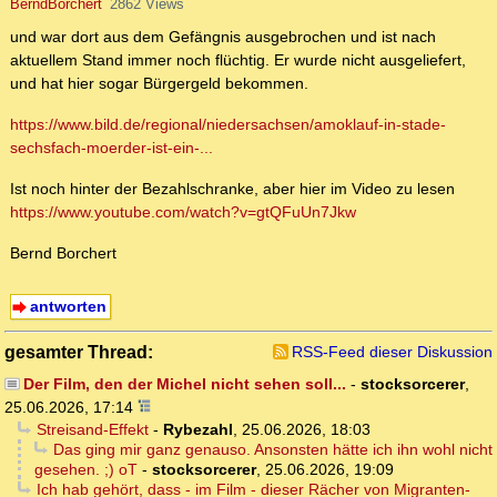
BerndBorchert
2862 Views
und war dort aus dem Gefängnis ausgebrochen und ist nach
aktuellem Stand immer noch flüchtig. Er wurde nicht ausgeliefert,
und hat hier sogar Bürgergeld bekommen.
https://www.bild.de/regional/niedersachsen/amoklauf-in-stade-
sechsfach-moerder-ist-ein-...
Ist noch hinter der Bezahlschranke, aber hier im Video zu lesen
https://www.youtube.com/watch?v=gtQFuUn7Jkw
Bernd Borchert
antworten
gesamter Thread:
RSS-Feed dieser Diskussion
Der Film, den der Michel nicht sehen soll...
-
stocksorcerer
,
25.06.2026, 17:14
Streisand-Effekt
-
Rybezahl
,
25.06.2026, 18:03
Das ging mir ganz genauso. Ansonsten hätte ich ihn wohl nicht
gesehen. ;) oT
-
stocksorcerer
,
25.06.2026, 19:09
Ich hab gehört, dass - im Film - dieser Rächer von Migranten-