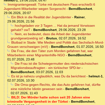
helmut-1
,
29.06.2026, 05:47
Immigrantengewalt: Türke mit deutschem Pass erschießt 6
Jugendamt-Mitarbeiter wegen Sorgerecht
-
BerndBorchert
,
29.06.2026, 20:07
Ein Blick in die Realität der Jugendämter
-
Rainer
,
29.06.2026, 21:56
hochgeladen vor 3 Tagen ... Hat da jemand Vorwissen
gehabt? owT
-
BerndBorchert
,
29.06.2026, 23:28
Nein, es bedeutet, dass die Arbeit der Jugendämter
grundgesetzwidrig ist!
-
Brutus
,
02.07.2026, 16:52
Blutbad in Stade: Wie Medien und Politik das Sechsfach-Mord-
Grauen verschweigen (mV)
-
BerndBorchert
,
01.07.2026, 16:50
Die Frau, die den Täter zum Morden gefahren hat, war
Mitarbeiterin einer Migrantenhilfe-NGO
-
BerndBorchert
,
01.07.2026, 23:48
Die Frau ist die Schwiegermutter des niedersächsischen
Migrationsbeauftragten - ein türkischer SPD-ler
-
BerndBorchert
,
03.07.2026, 11:03
Es ist ja nahezu unglaublich, was Du da berichtest
-
helmut-1
,
02.07.2026, 10:30
Die Oma-gegen-Rechts, die das Auto gefahren hat, dürfte
eine nützliche Idiotin gewesen sein
-
BerndBorchert
,
02.07.2026, 11:43
BILD: Der Mörder hatte schon seit 20 Jahren eine
kriminelle Vergangenheit in der Türkei
-
BerndBorchert
,