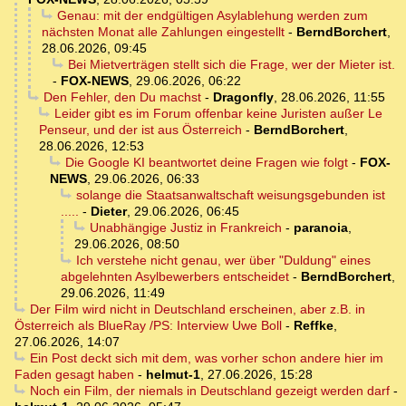
Genau: mit der endgültigen Asylablehung werden zum
nächsten Monat alle Zahlungen eingestellt
-
BerndBorchert
,
28.06.2026, 09:45
Bei Mietverträgen stellt sich die Frage, wer der Mieter ist.
-
FOX-NEWS
,
29.06.2026, 06:22
Den Fehler, den Du machst
-
Dragonfly
,
28.06.2026, 11:55
Leider gibt es im Forum offenbar keine Juristen außer Le
Penseur, und der ist aus Österreich
-
BerndBorchert
,
28.06.2026, 12:53
Die Google KI beantwortet deine Fragen wie folgt
-
FOX-
NEWS
,
29.06.2026, 06:33
solange die Staatsanwaltschaft weisungsgebunden ist
.....
-
Dieter
,
29.06.2026, 06:45
Unabhängige Justiz in Frankreich
-
paranoia
,
29.06.2026, 08:50
Ich verstehe nicht genau, wer über "Duldung" eines
abgelehnten Asylbewerbers entscheidet
-
BerndBorchert
,
29.06.2026, 11:49
Der Film wird nicht in Deutschland erscheinen, aber z.B. in
Österreich als BlueRay /PS: Interview Uwe Boll
-
Reffke
,
27.06.2026, 14:07
Ein Post deckt sich mit dem, was vorher schon andere hier im
Faden gesagt haben
-
helmut-1
,
27.06.2026, 15:28
Noch ein Film, der niemals in Deutschland gezeigt werden darf
-