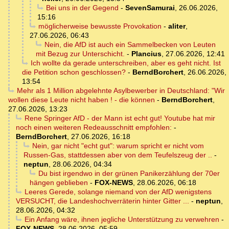
Bei uns in der Gegend
-
SevenSamurai
,
26.06.2026,
15:16
möglicherweise bewusste Provokation
-
aliter
,
27.06.2026, 06:43
Nein, die AfD ist auch ein Sammelbecken von Leuten
mit Bezug zur Unterschicht.
-
Plancius
,
27.06.2026, 12:41
Ich wollte da gerade unterschreiben, aber es geht nicht. Ist
die Petition schon geschlossen?
-
BerndBorchert
,
26.06.2026,
13:54
Mehr als 1 Million abgelehnte Asylbewerber in Deutschland: "Wir
wollen diese Leute nicht haben ! - die können
-
BerndBorchert
,
27.06.2026, 13:23
Rene Springer AfD - der Mann ist echt gut! Youtube hat mir
noch einen weiteren Redeausschnitt empfohlen:
-
BerndBorchert
,
27.06.2026, 16:18
Nein, gar nicht "echt gut": warum spricht er nicht vom
Russen-Gas, stattdessen aber von dem Teufelszeug der ..
-
neptun
,
28.06.2026, 04:34
Du bist irgendwo in der grünen Panikerzählung der 70er
hängen geblieben
-
FOX-NEWS
,
28.06.2026, 06:18
Leeres Gerede, solange niemand von der AfD wenigstens
VERSUCHT, die Landeshochverräterin hinter Gitter ...
-
neptun
,
28.06.2026, 04:32
Ein Anfang wäre, ihnen jegliche Unterstützung zu verwehren
-
FOX-NEWS
,
28.06.2026, 05:59