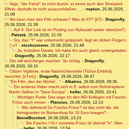
Naja, "der Feind" ist nicht dumm: er kennt auch den Streisand-
Effekt, deshalb ist nicht auszuschließen, ...
-
neptun
,
25.06.2026,
21:08
Wo kann man den Film schauen? Was ist XY? [kT]
-
Dragonfly
,
25.06.2026, 21:28
Auf X. Der Link ist im Posting von Rybezahl weiter oben(owT)
-
Palstek
,
25.06.2026, 21:33
Sry, das "Y" war unbemerkt getippselt, liegt an dicken Fingern.
:) oT
-
stocksorcerer
,
25.06.2026, 21:48
Ja, trotzdem Danke. Ich habe ihn auch gleich runtergeladen.
-
Dragonfly
,
25.06.2026, 22:17
Der will wird Aerger machen. So richtig.
-
Dragonfly
,
26.06.2026, 00:15
Citizen Vigilante, erste Nachrichtenseite (Tichys Einblick)
berichtet. [oTmL]
-
Dragonfly
,
26.06.2026, 08:47
"Ein Film, den der Michel ..."
-
Albatros
,
26.06.2026, 09:35
Ein anderes Video macht sich m.E. selbst zum Rohrkrepierer:
Martin Sellner in "Save Europe"
-
heller
,
26.06.2026, 10:41
Wichtiger Punkt. Das sage ich den AfD-Kollegen mit Fascho-
Frisur auch immer.
-
Plancius
,
26.06.2026, 12:13
Wie definierst Du Fascho-Frisur? ist das nicht die, die
Immigranten im Barbershop für 15 Euro kriegen?
-
BerndBorchert
,
26.06.2026, 13:23
Die Fascho-/ GI-/ sonstwie-Frisur ist überall "in". Aber ...
-
heller
,
26.06.2026, 13:54