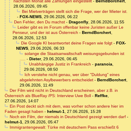
nächsten Monat alle Zahlungen eingestellt
-
BerndBorchert
,
28.06.2026, 09:45
Bei Mietverträgen stellt sich die Frage, wer der Mieter ist.
-
FOX-NEWS
,
29.06.2026, 06:22
Den Fehler, den Du machst
-
Dragonfly
,
28.06.2026, 11:55
Leider gibt es im Forum offenbar keine Juristen außer Le
Penseur, und der ist aus Österreich
-
BerndBorchert
,
28.06.2026, 12:53
Die Google KI beantwortet deine Fragen wie folgt
-
FOX-
NEWS
,
29.06.2026, 06:33
solange die Staatsanwaltschaft weisungsgebunden ist
.....
-
Dieter
,
29.06.2026, 06:45
Unabhängige Justiz in Frankreich
-
paranoia
,
29.06.2026, 08:50
Ich verstehe nicht genau, wer über "Duldung" eines
abgelehnten Asylbewerbers entscheidet
-
BerndBorchert
,
29.06.2026, 11:49
Der Film wird nicht in Deutschland erscheinen, aber z.B. in
Österreich als BlueRay /PS: Interview Uwe Boll
-
Reffke
,
27.06.2026, 14:07
Ein Post deckt sich mit dem, was vorher schon andere hier im
Faden gesagt haben
-
helmut-1
,
27.06.2026, 15:28
Noch ein Film, der niemals in Deutschland gezeigt werden darf
-
helmut-1
,
29.06.2026, 05:47
Immigrantengewalt: Türke mit deutschem Pass erschießt 6