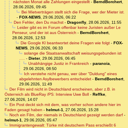
nächsten Monat alle Zahlungen eingestellt
-
BerndBorchert
,
28.06.2026, 09:45
Bei Mietverträgen stellt sich die Frage, wer der Mieter ist.
-
FOX-NEWS
,
29.06.2026, 06:22
Den Fehler, den Du machst
-
Dragonfly
,
28.06.2026, 11:55
Leider gibt es im Forum offenbar keine Juristen außer Le
Penseur, und der ist aus Österreich
-
BerndBorchert
,
28.06.2026, 12:53
Die Google KI beantwortet deine Fragen wie folgt
-
FOX-
NEWS
,
29.06.2026, 06:33
solange die Staatsanwaltschaft weisungsgebunden ist
.....
-
Dieter
,
29.06.2026, 06:45
Unabhängige Justiz in Frankreich
-
paranoia
,
29.06.2026, 08:50
Ich verstehe nicht genau, wer über "Duldung" eines
abgelehnten Asylbewerbers entscheidet
-
BerndBorchert
,
29.06.2026, 11:49
Der Film wird nicht in Deutschland erscheinen, aber z.B. in
Österreich als BlueRay /PS: Interview Uwe Boll
-
Reffke
,
27.06.2026, 14:07
Ein Post deckt sich mit dem, was vorher schon andere hier im
Faden gesagt haben
-
helmut-1
,
27.06.2026, 15:28
Noch ein Film, der niemals in Deutschland gezeigt werden darf
-
helmut-1
,
29.06.2026, 05:47
Immigrantengewalt: Türke mit deutschem Pass erschießt 6