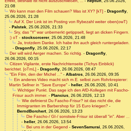
Effekt, deshalb ist nicht auszuschließen, ...
-
neptun
,
25.06.2026,
21:08
Wo kann man den Film schauen? Was ist XY? [kT]
-
Dragonfly
,
25.06.2026, 21:28
Auf X. Der Link ist im Posting von Rybezahl weiter oben(owT)
-
Palstek
,
25.06.2026, 21:33
Sry, das "Y" war unbemerkt getippselt, liegt an dicken Fingern.
:) oT
-
stocksorcerer
,
25.06.2026, 21:48
Ja, trotzdem Danke. Ich habe ihn auch gleich runtergeladen.
-
Dragonfly
,
25.06.2026, 22:17
Der will wird Aerger machen. So richtig.
-
Dragonfly
,
26.06.2026, 00:15
Citizen Vigilante, erste Nachrichtenseite (Tichys Einblick)
berichtet. [oTmL]
-
Dragonfly
,
26.06.2026, 08:47
"Ein Film, den der Michel ..."
-
Albatros
,
26.06.2026, 09:35
Ein anderes Video macht sich m.E. selbst zum Rohrkrepierer:
Martin Sellner in "Save Europe"
-
heller
,
26.06.2026, 10:41
Wichtiger Punkt. Das sage ich den AfD-Kollegen mit Fascho-
Frisur auch immer.
-
Plancius
,
26.06.2026, 12:13
Wie definierst Du Fascho-Frisur? ist das nicht die, die
Immigranten im Barbershop für 15 Euro kriegen?
-
BerndBorchert
,
26.06.2026, 13:23
Die Fascho-/ GI-/ sonstwie-Frisur ist überall "in". Aber ...
-
heller
,
26.06.2026, 13:54
Bei uns in der Gegend
-
SevenSamurai
,
26.06.2026,