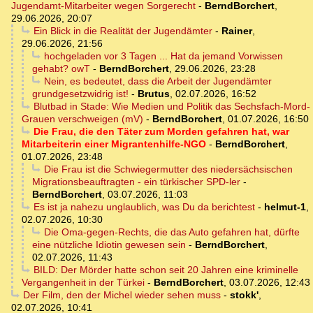
Jugendamt-Mitarbeiter wegen Sorgerecht
-
BerndBorchert
,
29.06.2026, 20:07
Ein Blick in die Realität der Jugendämter
-
Rainer
,
29.06.2026, 21:56
hochgeladen vor 3 Tagen ... Hat da jemand Vorwissen
gehabt? owT
-
BerndBorchert
,
29.06.2026, 23:28
Nein, es bedeutet, dass die Arbeit der Jugendämter
grundgesetzwidrig ist!
-
Brutus
,
02.07.2026, 16:52
Blutbad in Stade: Wie Medien und Politik das Sechsfach-Mord-
Grauen verschweigen (mV)
-
BerndBorchert
,
01.07.2026, 16:50
Die Frau, die den Täter zum Morden gefahren hat, war
Mitarbeiterin einer Migrantenhilfe-NGO
-
BerndBorchert
,
01.07.2026, 23:48
Die Frau ist die Schwiegermutter des niedersächsischen
Migrationsbeauftragten - ein türkischer SPD-ler
-
BerndBorchert
,
03.07.2026, 11:03
Es ist ja nahezu unglaublich, was Du da berichtest
-
helmut-1
,
02.07.2026, 10:30
Die Oma-gegen-Rechts, die das Auto gefahren hat, dürfte
eine nützliche Idiotin gewesen sein
-
BerndBorchert
,
02.07.2026, 11:43
BILD: Der Mörder hatte schon seit 20 Jahren eine kriminelle
Vergangenheit in der Türkei
-
BerndBorchert
,
03.07.2026, 12:43
Der Film, den der Michel wieder sehen muss
-
stokk'
,
02.07.2026, 10:41