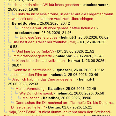
25.06.2026, 18:26
Ich habe da nichts Willkürliches gesehen.
-
stocksorcerer
,
25.06.2026, 19:08
Gibts da nicht eine Szene, in der er auf die Gegenfahrbahn
wechselt und das andere Auto zum Überschlagen
-
BerndBorchert
,
25.06.2026, 20:42
Echt? Da war ich wohl gerade Kaffee holen oT
-
stocksorcerer
,
25.06.2026, 21:46
Ja, diese Szene gibt es
-
helmut-1
,
26.06.2026, 06:02
Hier hast den Trailer bei Youtube: (mV)
-
DT
,
25.06.2026,
19:53
Und hier bei X: (mLuV)
-
DT
,
25.06.2026, 21:52
Immigrationsbegeisterte
-
Kaladhor
,
25.06.2026, 22:45
Kann ich nicht nachvollziehen
-
helmut-1
,
26.06.2026,
06:07
"Kennste Kunstfreiheit?"
-
Rybezahl
,
26.06.2026, 19:02
Ich seh mir den Film an
-
helmut-1
,
25.06.2026, 20:46
Also, ich hab mir das Ding angesehen.
-
helmut-1
,
25.06.2026, 22:33
Meine Vermutung
-
Kaladhor
,
25.06.2026, 22:49
Wie Du richtig sagst,
-
helmut-1
,
26.06.2026, 05:58
Mal sehen
-
Kaladhor
,
26.06.2026, 08:00
Dann schau ihn Dir nochmal an - "Ich helfe Dir, bis Du lernst,
Dir selbst zu helfen!"
-
Brutus
,
02.07.2026, 15:21
Naja, "der Feind" ist nicht dumm: er kennt auch den Streisand-