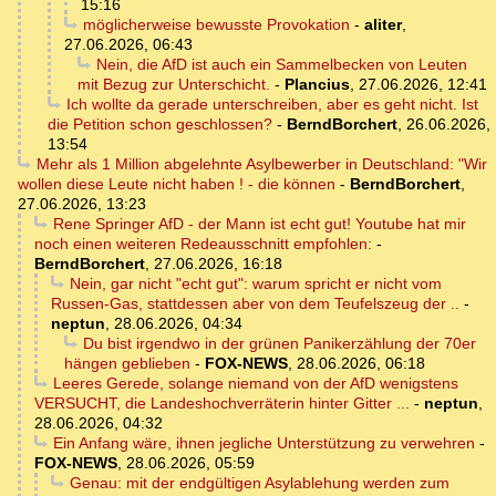
15:16
möglicherweise bewusste Provokation
-
aliter
,
27.06.2026, 06:43
Nein, die AfD ist auch ein Sammelbecken von Leuten
mit Bezug zur Unterschicht.
-
Plancius
,
27.06.2026, 12:41
Ich wollte da gerade unterschreiben, aber es geht nicht. Ist
die Petition schon geschlossen?
-
BerndBorchert
,
26.06.2026,
13:54
Mehr als 1 Million abgelehnte Asylbewerber in Deutschland: "Wir
wollen diese Leute nicht haben ! - die können
-
BerndBorchert
,
27.06.2026, 13:23
Rene Springer AfD - der Mann ist echt gut! Youtube hat mir
noch einen weiteren Redeausschnitt empfohlen:
-
BerndBorchert
,
27.06.2026, 16:18
Nein, gar nicht "echt gut": warum spricht er nicht vom
Russen-Gas, stattdessen aber von dem Teufelszeug der ..
-
neptun
,
28.06.2026, 04:34
Du bist irgendwo in der grünen Panikerzählung der 70er
hängen geblieben
-
FOX-NEWS
,
28.06.2026, 06:18
Leeres Gerede, solange niemand von der AfD wenigstens
VERSUCHT, die Landeshochverräterin hinter Gitter ...
-
neptun
,
28.06.2026, 04:32
Ein Anfang wäre, ihnen jegliche Unterstützung zu verwehren
-
FOX-NEWS
,
28.06.2026, 05:59
Genau: mit der endgültigen Asylablehung werden zum