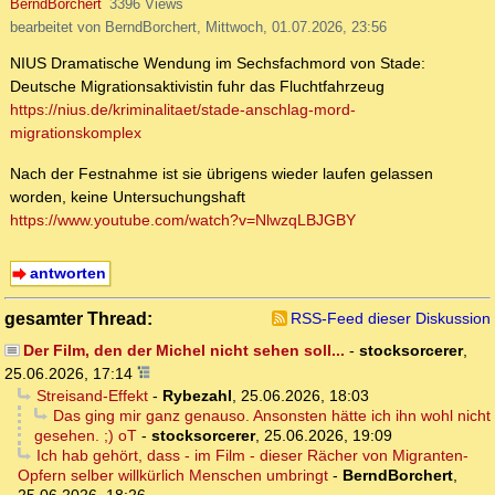
BerndBorchert
3396 Views
bearbeitet von BerndBorchert, Mittwoch, 01.07.2026, 23:56
NIUS Dramatische Wendung im Sechsfachmord von Stade:
Deutsche Migrationsaktivistin fuhr das Fluchtfahrzeug
https://nius.de/kriminalitaet/stade-anschlag-mord-
migrationskomplex
Nach der Festnahme ist sie übrigens wieder laufen gelassen
worden, keine Untersuchungshaft
https://www.youtube.com/watch?v=NlwzqLBJGBY
antworten
gesamter Thread:
RSS-Feed dieser Diskussion
Der Film, den der Michel nicht sehen soll...
-
stocksorcerer
,
25.06.2026, 17:14
Streisand-Effekt
-
Rybezahl
,
25.06.2026, 18:03
Das ging mir ganz genauso. Ansonsten hätte ich ihn wohl nicht
gesehen. ;) oT
-
stocksorcerer
,
25.06.2026, 19:09
Ich hab gehört, dass - im Film - dieser Rächer von Migranten-
Opfern selber willkürlich Menschen umbringt
-
BerndBorchert
,