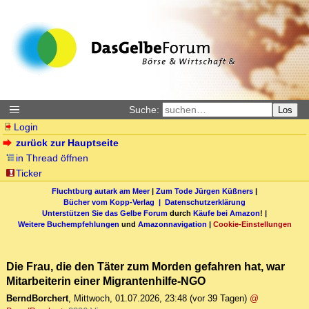
Suche:
Los
Login
zurück zur Hauptseite
in Thread öffnen
Ticker
Fluchtburg autark am Meer
|
Zum Tode Jürgen Küßners
|
Bücher vom Kopp-Verlag |
Datenschutzerklärung
Unterstützen Sie das Gelbe Forum
durch
Käufe bei Amazon
! |
Weitere Buchempfehlungen
und
Amazonnavigation
|
Cookie-Einstellungen
Die Frau, die den Täter zum Morden gefahren hat, war
Mitarbeiterin einer Migrantenhilfe-NGO
BerndBorchert
,
Mittwoch, 01.07.2026, 23:48
(vor 39 Tagen)
@