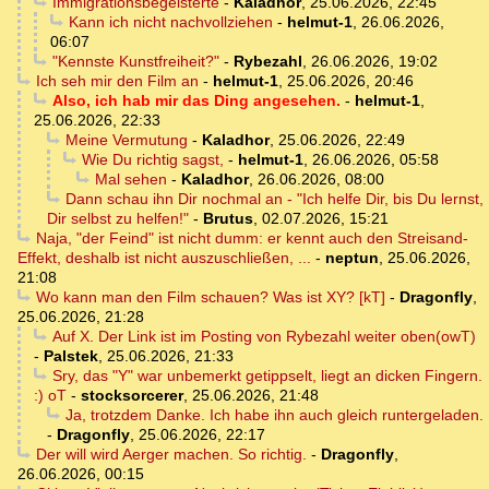
Immigrationsbegeisterte
-
Kaladhor
,
25.06.2026, 22:45
Kann ich nicht nachvollziehen
-
helmut-1
,
26.06.2026,
06:07
"Kennste Kunstfreiheit?"
-
Rybezahl
,
26.06.2026, 19:02
Ich seh mir den Film an
-
helmut-1
,
25.06.2026, 20:46
Also, ich hab mir das Ding angesehen.
-
helmut-1
,
25.06.2026, 22:33
Meine Vermutung
-
Kaladhor
,
25.06.2026, 22:49
Wie Du richtig sagst,
-
helmut-1
,
26.06.2026, 05:58
Mal sehen
-
Kaladhor
,
26.06.2026, 08:00
Dann schau ihn Dir nochmal an - "Ich helfe Dir, bis Du lernst,
Dir selbst zu helfen!"
-
Brutus
,
02.07.2026, 15:21
Naja, "der Feind" ist nicht dumm: er kennt auch den Streisand-
Effekt, deshalb ist nicht auszuschließen, ...
-
neptun
,
25.06.2026,
21:08
Wo kann man den Film schauen? Was ist XY? [kT]
-
Dragonfly
,
25.06.2026, 21:28
Auf X. Der Link ist im Posting von Rybezahl weiter oben(owT)
-
Palstek
,
25.06.2026, 21:33
Sry, das "Y" war unbemerkt getippselt, liegt an dicken Fingern.
:) oT
-
stocksorcerer
,
25.06.2026, 21:48
Ja, trotzdem Danke. Ich habe ihn auch gleich runtergeladen.
-
Dragonfly
,
25.06.2026, 22:17
Der will wird Aerger machen. So richtig.
-
Dragonfly
,
26.06.2026, 00:15