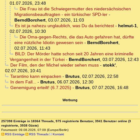
01.07.2026, 23:48
Die Frau ist die Schwiegermutter des niedersächsischen
Migrationsbeauftragten - ein türkischer SPD-ler
-
BerndBorchert
,
03.07.2026, 11:03
Es ist ja nahezu unglaublich, was Du da berichtest
-
helmut-1
,
02.07.2026, 10:30
Die Oma-gegen-Rechts, die das Auto gefahren hat, dürfte
eine nützliche Idiotin gewesen sein
-
BerndBorchert
,
02.07.2026, 11:43
BILD: Der Mörder hatte schon seit 20 Jahren eine kriminelle
Vergangenheit in der Türkei
-
BerndBorchert
,
03.07.2026, 12:43
Der Film, den der Michel wieder sehen muss
-
stokk'
,
02.07.2026, 10:41
Tarantino kann einpacken
-
Brutus
,
02.07.2026, 22:58
In dem Fall...
-
Brutus
,
06.07.2026, 12:30
Genemigung erteilt! (6.7.2025)
-
Brutus
,
07.07.2026, 16:48
Werbung
257398 Einträge in 18364 Threads, 975 registrierte Benutzer, 3941 Benutzer online (3
registrierte, 3938 Gäste)
Forumszeit: 09.08.2026, 07:09 (Europe/Berlin)
RSS Einträge
RSS Threads
Kontakt