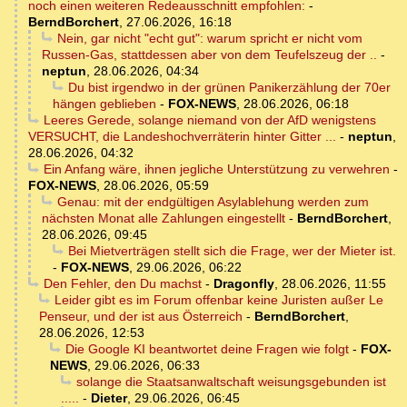
noch einen weiteren Redeausschnitt empfohlen:
-
BerndBorchert
,
27.06.2026, 16:18
Nein, gar nicht "echt gut": warum spricht er nicht vom
Russen-Gas, stattdessen aber von dem Teufelszeug der ..
-
neptun
,
28.06.2026, 04:34
Du bist irgendwo in der grünen Panikerzählung der 70er
hängen geblieben
-
FOX-NEWS
,
28.06.2026, 06:18
Leeres Gerede, solange niemand von der AfD wenigstens
VERSUCHT, die Landeshochverräterin hinter Gitter ...
-
neptun
,
28.06.2026, 04:32
Ein Anfang wäre, ihnen jegliche Unterstützung zu verwehren
-
FOX-NEWS
,
28.06.2026, 05:59
Genau: mit der endgültigen Asylablehung werden zum
nächsten Monat alle Zahlungen eingestellt
-
BerndBorchert
,
28.06.2026, 09:45
Bei Mietverträgen stellt sich die Frage, wer der Mieter ist.
-
FOX-NEWS
,
29.06.2026, 06:22
Den Fehler, den Du machst
-
Dragonfly
,
28.06.2026, 11:55
Leider gibt es im Forum offenbar keine Juristen außer Le
Penseur, und der ist aus Österreich
-
BerndBorchert
,
28.06.2026, 12:53
Die Google KI beantwortet deine Fragen wie folgt
-
FOX-
NEWS
,
29.06.2026, 06:33
solange die Staatsanwaltschaft weisungsgebunden ist
.....
-
Dieter
,
29.06.2026, 06:45