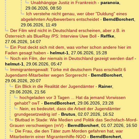
Unabhängige Justiz in Frankreich
-
paranoia
,
29.06.2026, 08:50
Ich verstehe nicht genau, wer über "Duldung" eines
abgelehnten Asylbewerbers entscheidet
-
BerndBorchert
,
29.06.2026, 11:49
Der Film wird nicht in Deutschland erscheinen, aber z.B. in
Österreich als BlueRay /PS: Interview Uwe Boll
-
Reffke
,
27.06.2026, 14:07
Ein Post deckt sich mit dem, was vorher schon andere hier im
Faden gesagt haben
-
helmut-1
,
27.06.2026, 15:28
Noch ein Film, der niemals in Deutschland gezeigt werden darf
-
helmut-1
,
29.06.2026, 05:47
Immigrantengewalt: Türke mit deutschem Pass erschießt 6
Jugendamt-Mitarbeiter wegen Sorgerecht
-
BerndBorchert
,
29.06.2026, 20:07
Ein Blick in die Realität der Jugendämter
-
Rainer
,
29.06.2026, 21:56
hochgeladen vor 3 Tagen ... Hat da jemand Vorwissen
gehabt? owT
-
BerndBorchert
,
29.06.2026, 23:28
Nein, es bedeutet, dass die Arbeit der Jugendämter
grundgesetzwidrig ist!
-
Brutus
,
02.07.2026, 16:52
Blutbad in Stade: Wie Medien und Politik das Sechsfach-Mord-
Grauen verschweigen (mV)
-
BerndBorchert
,
01.07.2026, 16:50
Die Frau, die den Täter zum Morden gefahren hat, war
Mitarbeiterin einer Migrantenhilfe-NGO
-
BerndBorchert
,