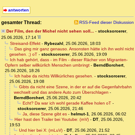
antworten
gesamter Thread:
RSS-Feed dieser Diskussion
Der Film, den der Michel nicht sehen soll...
-
stocksorcerer
,
25.06.2026, 17:14
Streisand-Effekt
-
Rybezahl
,
25.06.2026, 18:03
Das ging mir ganz genauso. Ansonsten hätte ich ihn wohl nicht
gesehen. ;) oT
-
stocksorcerer
,
25.06.2026, 19:09
Ich hab gehört, dass - im Film - dieser Rächer von Migranten-
Opfern selber willkürlich Menschen umbringt
-
BerndBorchert
,
25.06.2026, 18:26
Ich habe da nichts Willkürliches gesehen.
-
stocksorcerer
,
25.06.2026, 19:08
Gibts da nicht eine Szene, in der er auf die Gegenfahrbahn
wechselt und das andere Auto zum Überschlagen
-
BerndBorchert
,
25.06.2026, 20:42
Echt? Da war ich wohl gerade Kaffee holen oT
-
stocksorcerer
,
25.06.2026, 21:46
Ja, diese Szene gibt es
-
helmut-1
,
26.06.2026, 06:02
Hier hast den Trailer bei Youtube: (mV)
-
DT
,
25.06.2026,
19:53
Und hier bei X: (mLuV)
-
DT
,
25.06.2026, 21:52