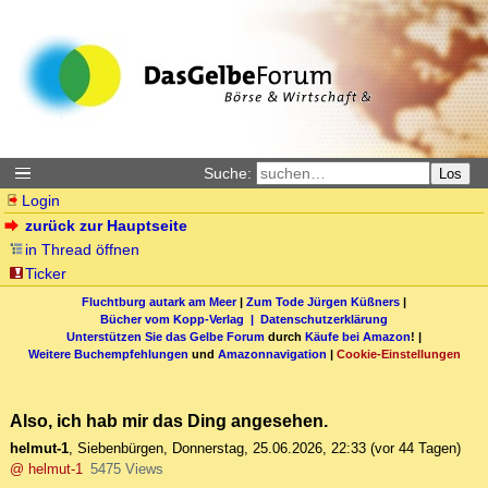
Suche:
Los
Login
zurück zur Hauptseite
in Thread öffnen
Ticker
Fluchtburg autark am Meer
|
Zum Tode Jürgen Küßners
|
Bücher vom Kopp-Verlag |
Datenschutzerklärung
Unterstützen Sie das Gelbe Forum
durch
Käufe bei Amazon
! |
Weitere Buchempfehlungen
und
Amazonnavigation
|
Cookie-Einstellungen
Also, ich hab mir das Ding angesehen.
helmut-1
,
Siebenbürgen
,
Donnerstag, 25.06.2026, 22:33
(vor 44 Tagen)
@ helmut-1
5475 Views