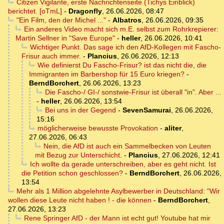
Citizen Vigilante, erste Nachrichtenseite (Tichys Einblick)
berichtet. [oTmL]
-
Dragonfly
,
26.06.2026, 08:47
"Ein Film, den der Michel ..."
-
Albatros
,
26.06.2026, 09:35
Ein anderes Video macht sich m.E. selbst zum Rohrkrepierer:
Martin Sellner in "Save Europe"
-
heller
,
26.06.2026, 10:41
Wichtiger Punkt. Das sage ich den AfD-Kollegen mit Fascho-
Frisur auch immer.
-
Plancius
,
26.06.2026, 12:13
Wie definierst Du Fascho-Frisur? ist das nicht die, die
Immigranten im Barbershop für 15 Euro kriegen?
-
BerndBorchert
,
26.06.2026, 13:23
Die Fascho-/ GI-/ sonstwie-Frisur ist überall "in". Aber ...
-
heller
,
26.06.2026, 13:54
Bei uns in der Gegend
-
SevenSamurai
,
26.06.2026,
15:16
möglicherweise bewusste Provokation
-
aliter
,
27.06.2026, 06:43
Nein, die AfD ist auch ein Sammelbecken von Leuten
mit Bezug zur Unterschicht.
-
Plancius
,
27.06.2026, 12:41
Ich wollte da gerade unterschreiben, aber es geht nicht. Ist
die Petition schon geschlossen?
-
BerndBorchert
,
26.06.2026,
13:54
Mehr als 1 Million abgelehnte Asylbewerber in Deutschland: "Wir
wollen diese Leute nicht haben ! - die können
-
BerndBorchert
,
27.06.2026, 13:23
Rene Springer AfD - der Mann ist echt gut! Youtube hat mir