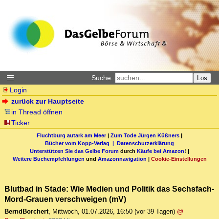
Suche:
Los
Login
zurück zur Hauptseite
in Thread öffnen
Ticker
Fluchtburg autark am Meer
|
Zum Tode Jürgen Küßners
|
Bücher vom Kopp-Verlag |
Datenschutzerklärung
Unterstützen Sie das Gelbe Forum
durch
Käufe bei Amazon
! |
Weitere Buchempfehlungen
und
Amazonnavigation
|
Cookie-Einstellungen
Blutbad in Stade: Wie Medien und Politik das Sechsfach-
Mord-Grauen verschweigen (mV)
BerndBorchert
,
Mittwoch, 01.07.2026, 16:50
(vor 39 Tagen)
@