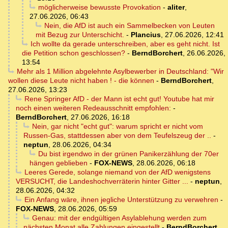
möglicherweise bewusste Provokation
-
aliter
,
27.06.2026, 06:43
Nein, die AfD ist auch ein Sammelbecken von Leuten
mit Bezug zur Unterschicht.
-
Plancius
,
27.06.2026, 12:41
Ich wollte da gerade unterschreiben, aber es geht nicht. Ist
die Petition schon geschlossen?
-
BerndBorchert
,
26.06.2026,
13:54
Mehr als 1 Million abgelehnte Asylbewerber in Deutschland: "Wir
wollen diese Leute nicht haben ! - die können
-
BerndBorchert
,
27.06.2026, 13:23
Rene Springer AfD - der Mann ist echt gut! Youtube hat mir
noch einen weiteren Redeausschnitt empfohlen:
-
BerndBorchert
,
27.06.2026, 16:18
Nein, gar nicht "echt gut": warum spricht er nicht vom
Russen-Gas, stattdessen aber von dem Teufelszeug der ..
-
neptun
,
28.06.2026, 04:34
Du bist irgendwo in der grünen Panikerzählung der 70er
hängen geblieben
-
FOX-NEWS
,
28.06.2026, 06:18
Leeres Gerede, solange niemand von der AfD wenigstens
VERSUCHT, die Landeshochverräterin hinter Gitter ...
-
neptun
,
28.06.2026, 04:32
Ein Anfang wäre, ihnen jegliche Unterstützung zu verwehren
-
FOX-NEWS
,
28.06.2026, 05:59
Genau: mit der endgültigen Asylablehung werden zum
nächsten Monat alle Zahlungen eingestellt
-
BerndBorchert
,