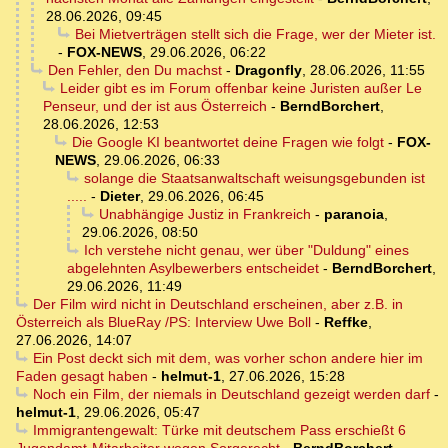
28.06.2026, 09:45
Bei Mietverträgen stellt sich die Frage, wer der Mieter ist.
-
FOX-NEWS
,
29.06.2026, 06:22
Den Fehler, den Du machst
-
Dragonfly
,
28.06.2026, 11:55
Leider gibt es im Forum offenbar keine Juristen außer Le
Penseur, und der ist aus Österreich
-
BerndBorchert
,
28.06.2026, 12:53
Die Google KI beantwortet deine Fragen wie folgt
-
FOX-
NEWS
,
29.06.2026, 06:33
solange die Staatsanwaltschaft weisungsgebunden ist
.....
-
Dieter
,
29.06.2026, 06:45
Unabhängige Justiz in Frankreich
-
paranoia
,
29.06.2026, 08:50
Ich verstehe nicht genau, wer über "Duldung" eines
abgelehnten Asylbewerbers entscheidet
-
BerndBorchert
,
29.06.2026, 11:49
Der Film wird nicht in Deutschland erscheinen, aber z.B. in
Österreich als BlueRay /PS: Interview Uwe Boll
-
Reffke
,
27.06.2026, 14:07
Ein Post deckt sich mit dem, was vorher schon andere hier im
Faden gesagt haben
-
helmut-1
,
27.06.2026, 15:28
Noch ein Film, der niemals in Deutschland gezeigt werden darf
-
helmut-1
,
29.06.2026, 05:47
Immigrantengewalt: Türke mit deutschem Pass erschießt 6