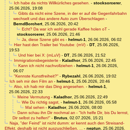
Ich habe da nichts Willkürliches gesehen.
-
stocksorcerer
,
25.06.2026, 19:08
Gibts da nicht eine Szene, in der er auf die Gegenfahrbahn
wechselt und das andere Auto zum Überschlagen
-
BerndBorchert
,
25.06.2026, 20:42
Echt? Da war ich wohl gerade Kaffee holen oT
-
stocksorcerer
,
25.06.2026, 21:46
Ja, diese Szene gibt es
-
helmut-1
,
26.06.2026, 06:02
Hier hast den Trailer bei Youtube: (mV)
-
DT
,
25.06.2026,
19:53
Und hier bei X: (mLuV)
-
DT
,
25.06.2026, 21:52
Immigrationsbegeisterte
-
Kaladhor
,
25.06.2026, 22:45
Kann ich nicht nachvollziehen
-
helmut-1
,
26.06.2026,
06:07
"Kennste Kunstfreiheit?"
-
Rybezahl
,
26.06.2026, 19:02
Ich seh mir den Film an
-
helmut-1
,
25.06.2026, 20:46
Also, ich hab mir das Ding angesehen.
-
helmut-1
,
25.06.2026, 22:33
Meine Vermutung
-
Kaladhor
,
25.06.2026, 22:49
Wie Du richtig sagst,
-
helmut-1
,
26.06.2026, 05:58
Mal sehen
-
Kaladhor
,
26.06.2026, 08:00
Dann schau ihn Dir nochmal an - "Ich helfe Dir, bis Du lernst,
Dir selbst zu helfen!"
-
Brutus
,
02.07.2026, 15:21
Naja, "der Feind" ist nicht dumm: er kennt auch den Streisand-
Effekt, deshalb ist nicht auszuschließen, ...
-
neptun
,
25.06.2026,