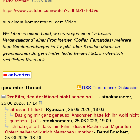
BerndBorchert
3288 Views
https://www.youtube.com/watch?v=lhMZtxH4JVo
aus einem Kommentar zu dem Video:
Wir leben in einem Land, wo es wegen einer "virtuellen
Vergewaltigung" einer Prominenten (Collien Fernandes) mehrere
tage Sondersendungen im TV gibt, aber 6 realen Morde an
gewöhnlichen Bürgern finden leider keinen Platz im öffentlich
rechtlichen Rundfunk
antworten
gesamter Thread:
RSS-Feed dieser Diskussion
Der Film, den der Michel nicht sehen soll...
-
stocksorcerer
,
25.06.2026, 17:14
Streisand-Effekt
-
Rybezahl
,
25.06.2026, 18:03
Das ging mir ganz genauso. Ansonsten hätte ich ihn wohl nicht
gesehen. ;) oT
-
stocksorcerer
,
25.06.2026, 19:09
Ich hab gehört, dass - im Film - dieser Rächer von Migranten-
Opfern selber willkürlich Menschen umbringt
-
BerndBorchert
,
25.06.2026, 18:26