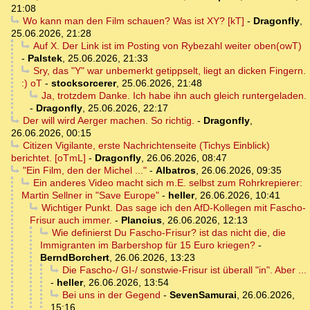
21:08
Wo kann man den Film schauen? Was ist XY? [kT]
-
Dragonfly
,
25.06.2026, 21:28
Auf X. Der Link ist im Posting von Rybezahl weiter oben(owT)
-
Palstek
,
25.06.2026, 21:33
Sry, das "Y" war unbemerkt getippselt, liegt an dicken Fingern.
:) oT
-
stocksorcerer
,
25.06.2026, 21:48
Ja, trotzdem Danke. Ich habe ihn auch gleich runtergeladen.
-
Dragonfly
,
25.06.2026, 22:17
Der will wird Aerger machen. So richtig.
-
Dragonfly
,
26.06.2026, 00:15
Citizen Vigilante, erste Nachrichtenseite (Tichys Einblick)
berichtet. [oTmL]
-
Dragonfly
,
26.06.2026, 08:47
"Ein Film, den der Michel ..."
-
Albatros
,
26.06.2026, 09:35
Ein anderes Video macht sich m.E. selbst zum Rohrkrepierer:
Martin Sellner in "Save Europe"
-
heller
,
26.06.2026, 10:41
Wichtiger Punkt. Das sage ich den AfD-Kollegen mit Fascho-
Frisur auch immer.
-
Plancius
,
26.06.2026, 12:13
Wie definierst Du Fascho-Frisur? ist das nicht die, die
Immigranten im Barbershop für 15 Euro kriegen?
-
BerndBorchert
,
26.06.2026, 13:23
Die Fascho-/ GI-/ sonstwie-Frisur ist überall "in". Aber ...
-
heller
,
26.06.2026, 13:54
Bei uns in der Gegend
-
SevenSamurai
,
26.06.2026,
15:16