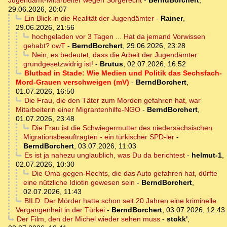
Jugendamt-Mitarbeiter wegen Sorgerecht
-
BerndBorchert
,
29.06.2026, 20:07
Ein Blick in die Realität der Jugendämter
-
Rainer
,
29.06.2026, 21:56
hochgeladen vor 3 Tagen ... Hat da jemand Vorwissen
gehabt? owT
-
BerndBorchert
,
29.06.2026, 23:28
Nein, es bedeutet, dass die Arbeit der Jugendämter
grundgesetzwidrig ist!
-
Brutus
,
02.07.2026, 16:52
Blutbad in Stade: Wie Medien und Politik das Sechsfach-
Mord-Grauen verschweigen (mV)
-
BerndBorchert
,
01.07.2026, 16:50
Die Frau, die den Täter zum Morden gefahren hat, war
Mitarbeiterin einer Migrantenhilfe-NGO
-
BerndBorchert
,
01.07.2026, 23:48
Die Frau ist die Schwiegermutter des niedersächsischen
Migrationsbeauftragten - ein türkischer SPD-ler
-
BerndBorchert
,
03.07.2026, 11:03
Es ist ja nahezu unglaublich, was Du da berichtest
-
helmut-1
,
02.07.2026, 10:30
Die Oma-gegen-Rechts, die das Auto gefahren hat, dürfte
eine nützliche Idiotin gewesen sein
-
BerndBorchert
,
02.07.2026, 11:43
BILD: Der Mörder hatte schon seit 20 Jahren eine kriminelle
Vergangenheit in der Türkei
-
BerndBorchert
,
03.07.2026, 12:43
Der Film, den der Michel wieder sehen muss
-
stokk'
,