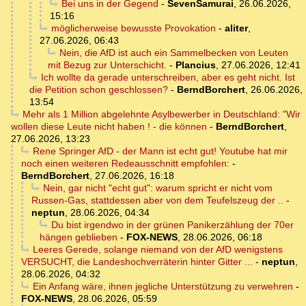
Bei uns in der Gegend
-
SevenSamurai
,
26.06.2026,
15:16
möglicherweise bewusste Provokation
-
aliter
,
27.06.2026, 06:43
Nein, die AfD ist auch ein Sammelbecken von Leuten
mit Bezug zur Unterschicht.
-
Plancius
,
27.06.2026, 12:41
Ich wollte da gerade unterschreiben, aber es geht nicht. Ist
die Petition schon geschlossen?
-
BerndBorchert
,
26.06.2026,
13:54
Mehr als 1 Million abgelehnte Asylbewerber in Deutschland: "Wir
wollen diese Leute nicht haben ! - die können
-
BerndBorchert
,
27.06.2026, 13:23
Rene Springer AfD - der Mann ist echt gut! Youtube hat mir
noch einen weiteren Redeausschnitt empfohlen:
-
BerndBorchert
,
27.06.2026, 16:18
Nein, gar nicht "echt gut": warum spricht er nicht vom
Russen-Gas, stattdessen aber von dem Teufelszeug der ..
-
neptun
,
28.06.2026, 04:34
Du bist irgendwo in der grünen Panikerzählung der 70er
hängen geblieben
-
FOX-NEWS
,
28.06.2026, 06:18
Leeres Gerede, solange niemand von der AfD wenigstens
VERSUCHT, die Landeshochverräterin hinter Gitter ...
-
neptun
,
28.06.2026, 04:32
Ein Anfang wäre, ihnen jegliche Unterstützung zu verwehren
-
FOX-NEWS
,
28.06.2026, 05:59