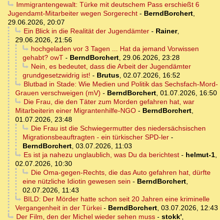
Immigrantengewalt: Türke mit deutschem Pass erschießt 6
Jugendamt-Mitarbeiter wegen Sorgerecht
-
BerndBorchert
,
29.06.2026, 20:07
Ein Blick in die Realität der Jugendämter
-
Rainer
,
29.06.2026, 21:56
hochgeladen vor 3 Tagen ... Hat da jemand Vorwissen
gehabt? owT
-
BerndBorchert
,
29.06.2026, 23:28
Nein, es bedeutet, dass die Arbeit der Jugendämter
grundgesetzwidrig ist!
-
Brutus
,
02.07.2026, 16:52
Blutbad in Stade: Wie Medien und Politik das Sechsfach-Mord-
Grauen verschweigen (mV)
-
BerndBorchert
,
01.07.2026, 16:50
Die Frau, die den Täter zum Morden gefahren hat, war
Mitarbeiterin einer Migrantenhilfe-NGO
-
BerndBorchert
,
01.07.2026, 23:48
Die Frau ist die Schwiegermutter des niedersächsischen
Migrationsbeauftragten - ein türkischer SPD-ler
-
BerndBorchert
,
03.07.2026, 11:03
Es ist ja nahezu unglaublich, was Du da berichtest
-
helmut-1
,
02.07.2026, 10:30
Die Oma-gegen-Rechts, die das Auto gefahren hat, dürfte
eine nützliche Idiotin gewesen sein
-
BerndBorchert
,
02.07.2026, 11:43
BILD: Der Mörder hatte schon seit 20 Jahren eine kriminelle
Vergangenheit in der Türkei
-
BerndBorchert
,
03.07.2026, 12:43
Der Film, den der Michel wieder sehen muss
-
stokk'
,