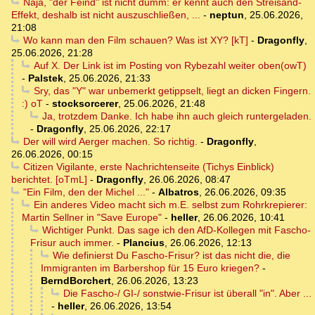
Naja, "der Feind" ist nicht dumm: er kennt auch den Streisand-
Effekt, deshalb ist nicht auszuschließen, ...
-
neptun
,
25.06.2026,
21:08
Wo kann man den Film schauen? Was ist XY? [kT]
-
Dragonfly
,
25.06.2026, 21:28
Auf X. Der Link ist im Posting von Rybezahl weiter oben(owT)
-
Palstek
,
25.06.2026, 21:33
Sry, das "Y" war unbemerkt getippselt, liegt an dicken Fingern.
:) oT
-
stocksorcerer
,
25.06.2026, 21:48
Ja, trotzdem Danke. Ich habe ihn auch gleich runtergeladen.
-
Dragonfly
,
25.06.2026, 22:17
Der will wird Aerger machen. So richtig.
-
Dragonfly
,
26.06.2026, 00:15
Citizen Vigilante, erste Nachrichtenseite (Tichys Einblick)
berichtet. [oTmL]
-
Dragonfly
,
26.06.2026, 08:47
"Ein Film, den der Michel ..."
-
Albatros
,
26.06.2026, 09:35
Ein anderes Video macht sich m.E. selbst zum Rohrkrepierer:
Martin Sellner in "Save Europe"
-
heller
,
26.06.2026, 10:41
Wichtiger Punkt. Das sage ich den AfD-Kollegen mit Fascho-
Frisur auch immer.
-
Plancius
,
26.06.2026, 12:13
Wie definierst Du Fascho-Frisur? ist das nicht die, die
Immigranten im Barbershop für 15 Euro kriegen?
-
BerndBorchert
,
26.06.2026, 13:23
Die Fascho-/ GI-/ sonstwie-Frisur ist überall "in". Aber ...
-
heller
,
26.06.2026, 13:54