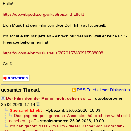
Hallo!
https://de.wikipedia.org/wiki/Streisand-Effekt
Elon Musk hat den Film von Uwe Boll (hihi) auf X geteilt.
Ich schaue ihn mir jetzt an - einfach nur deshalb, weil er keine FSK-
Freigabe bekommen hat.
https://x.com/elonmusk/status/2070157480915538098
Gruß!
antworten
gesamter Thread:
RSS-Feed dieser Diskussion
Der Film, den der Michel nicht sehen soll...
-
stocksorcerer
,
25.06.2026, 17:14
Streisand-Effekt
-
Rybezahl
,
25.06.2026, 18:03
Das ging mir ganz genauso. Ansonsten hätte ich ihn wohl nicht
gesehen. ;) oT
-
stocksorcerer
,
25.06.2026, 19:09
Ich hab gehört, dass - im Film - dieser Rächer von Migranten-