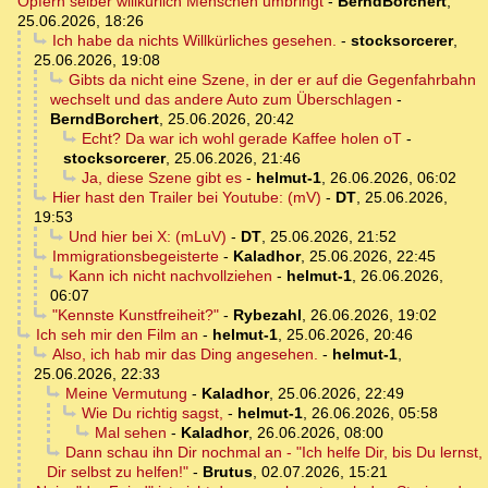
Opfern selber willkürlich Menschen umbringt
-
BerndBorchert
,
25.06.2026, 18:26
Ich habe da nichts Willkürliches gesehen.
-
stocksorcerer
,
25.06.2026, 19:08
Gibts da nicht eine Szene, in der er auf die Gegenfahrbahn
wechselt und das andere Auto zum Überschlagen
-
BerndBorchert
,
25.06.2026, 20:42
Echt? Da war ich wohl gerade Kaffee holen oT
-
stocksorcerer
,
25.06.2026, 21:46
Ja, diese Szene gibt es
-
helmut-1
,
26.06.2026, 06:02
Hier hast den Trailer bei Youtube: (mV)
-
DT
,
25.06.2026,
19:53
Und hier bei X: (mLuV)
-
DT
,
25.06.2026, 21:52
Immigrationsbegeisterte
-
Kaladhor
,
25.06.2026, 22:45
Kann ich nicht nachvollziehen
-
helmut-1
,
26.06.2026,
06:07
"Kennste Kunstfreiheit?"
-
Rybezahl
,
26.06.2026, 19:02
Ich seh mir den Film an
-
helmut-1
,
25.06.2026, 20:46
Also, ich hab mir das Ding angesehen.
-
helmut-1
,
25.06.2026, 22:33
Meine Vermutung
-
Kaladhor
,
25.06.2026, 22:49
Wie Du richtig sagst,
-
helmut-1
,
26.06.2026, 05:58
Mal sehen
-
Kaladhor
,
26.06.2026, 08:00
Dann schau ihn Dir nochmal an - "Ich helfe Dir, bis Du lernst,
Dir selbst zu helfen!"
-
Brutus
,
02.07.2026, 15:21