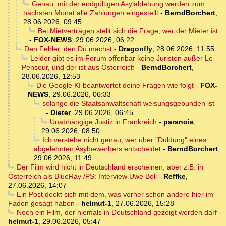
Genau: mit der endgültigen Asylablehung werden zum
nächsten Monat alle Zahlungen eingestellt
-
BerndBorchert
,
28.06.2026, 09:45
Bei Mietverträgen stellt sich die Frage, wer der Mieter ist.
-
FOX-NEWS
,
29.06.2026, 06:22
Den Fehler, den Du machst
-
Dragonfly
,
28.06.2026, 11:55
Leider gibt es im Forum offenbar keine Juristen außer Le
Penseur, und der ist aus Österreich
-
BerndBorchert
,
28.06.2026, 12:53
Die Google KI beantwortet deine Fragen wie folgt
-
FOX-
NEWS
,
29.06.2026, 06:33
solange die Staatsanwaltschaft weisungsgebunden ist
.....
-
Dieter
,
29.06.2026, 06:45
Unabhängige Justiz in Frankreich
-
paranoia
,
29.06.2026, 08:50
Ich verstehe nicht genau, wer über "Duldung" eines
abgelehnten Asylbewerbers entscheidet
-
BerndBorchert
,
29.06.2026, 11:49
Der Film wird nicht in Deutschland erscheinen, aber z.B. in
Österreich als BlueRay /PS: Interview Uwe Boll
-
Reffke
,
27.06.2026, 14:07
Ein Post deckt sich mit dem, was vorher schon andere hier im
Faden gesagt haben
-
helmut-1
,
27.06.2026, 15:28
Noch ein Film, der niemals in Deutschland gezeigt werden darf
-
helmut-1
,
29.06.2026, 05:47