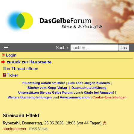
Suche:
Los
Login
zurück zur Hauptseite
in Thread öffnen
Ticker
Fluchtburg autark am Meer
|
Zum Tode Jürgen Küßners
|
Bücher vom Kopp-Verlag |
Datenschutzerklärung
Unterstützen Sie das Gelbe Forum
durch
Käufe bei Amazon
! |
Weitere Buchempfehlungen
und
Amazonnavigation
|
Cookie-Einstellungen
Streisand-Effekt
Rybezahl
,
Donnerstag, 25.06.2026, 18:03
(vor 44 Tagen)
@
stocksorcerer
7058 Views