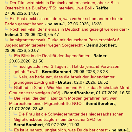
Der Film wird nicht in Deutschland erscheinen, aber z.B. in
Österreich als BlueRay /PS: Interview Uwe Boll
-
Reffke
,
27.06.2026, 14:07
Ein Post deckt sich mit dem, was vorher schon andere hier im
Faden gesagt haben
-
helmut-1
,
27.06.2026, 15:28
Noch ein Film, der niemals in Deutschland gezeigt werden darf
-
helmut-1
,
29.06.2026, 05:47
Immigrantengewalt: Türke mit deutschem Pass erschießt 6
Jugendamt-Mitarbeiter wegen Sorgerecht
-
BerndBorchert
,
29.06.2026, 20:07
Ein Blick in die Realität der Jugendämter
-
Rainer
,
29.06.2026, 21:56
hochgeladen vor 3 Tagen ... Hat da jemand Vorwissen
gehabt? owT
-
BerndBorchert
,
29.06.2026, 23:28
Nein, es bedeutet, dass die Arbeit der Jugendämter
grundgesetzwidrig ist!
-
Brutus
,
02.07.2026, 16:52
Blutbad in Stade: Wie Medien und Politik das Sechsfach-Mord-
Grauen verschweigen (mV)
-
BerndBorchert
,
01.07.2026, 16:50
Die Frau, die den Täter zum Morden gefahren hat, war
Mitarbeiterin einer Migrantenhilfe-NGO
-
BerndBorchert
,
01.07.2026, 23:48
Die Frau ist die Schwiegermutter des niedersächsischen
Migrationsbeauftragten - ein türkischer SPD-ler
-
BerndBorchert
,
03.07.2026, 11:03
Es ist ja nahezu unglaublich, was Du da berichtest
-
helmut-1
,