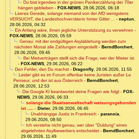
Du bist irgendwo in der grünen Panikerzählung der 70er
hängen geblieben
-
FOX-NEWS
,
28.06.2026, 06:18
Leeres Gerede, solange niemand von der AfD wenigstens
VERSUCHT, die Landeshochverräterin hinter Gitter ...
-
neptun
,
28.06.2026, 04:32
Ein Anfang wäre, ihnen jegliche Unterstützung zu verwehren
-
FOX-NEWS
,
28.06.2026, 05:59
Genau: mit der endgültigen Asylablehung werden zum
nächsten Monat alle Zahlungen eingestellt
-
BerndBorchert
,
28.06.2026, 09:45
Bei Mietverträgen stellt sich die Frage, wer der Mieter ist.
-
FOX-NEWS
,
29.06.2026, 06:22
Den Fehler, den Du machst
-
Dragonfly
,
28.06.2026, 11:55
Leider gibt es im Forum offenbar keine Juristen außer Le
Penseur, und der ist aus Österreich
-
BerndBorchert
,
28.06.2026, 12:53
Die Google KI beantwortet deine Fragen wie folgt
-
FOX-
NEWS
,
29.06.2026, 06:33
solange die Staatsanwaltschaft weisungsgebunden
ist .....
-
Dieter
,
29.06.2026, 06:45
Unabhängige Justiz in Frankreich
-
paranoia
,
29.06.2026, 08:50
Ich verstehe nicht genau, wer über "Duldung" eines
abgelehnten Asylbewerbers entscheidet
-
BerndBorchert
,
29.06.2026, 11:49