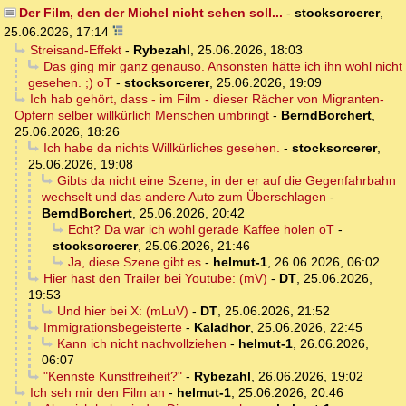
Der Film, den der Michel nicht sehen soll...
-
stocksorcerer
,
25.06.2026, 17:14
Streisand-Effekt
-
Rybezahl
,
25.06.2026, 18:03
Das ging mir ganz genauso. Ansonsten hätte ich ihn wohl nicht
gesehen. ;) oT
-
stocksorcerer
,
25.06.2026, 19:09
Ich hab gehört, dass - im Film - dieser Rächer von Migranten-
Opfern selber willkürlich Menschen umbringt
-
BerndBorchert
,
25.06.2026, 18:26
Ich habe da nichts Willkürliches gesehen.
-
stocksorcerer
,
25.06.2026, 19:08
Gibts da nicht eine Szene, in der er auf die Gegenfahrbahn
wechselt und das andere Auto zum Überschlagen
-
BerndBorchert
,
25.06.2026, 20:42
Echt? Da war ich wohl gerade Kaffee holen oT
-
stocksorcerer
,
25.06.2026, 21:46
Ja, diese Szene gibt es
-
helmut-1
,
26.06.2026, 06:02
Hier hast den Trailer bei Youtube: (mV)
-
DT
,
25.06.2026,
19:53
Und hier bei X: (mLuV)
-
DT
,
25.06.2026, 21:52
Immigrationsbegeisterte
-
Kaladhor
,
25.06.2026, 22:45
Kann ich nicht nachvollziehen
-
helmut-1
,
26.06.2026,
06:07
"Kennste Kunstfreiheit?"
-
Rybezahl
,
26.06.2026, 19:02
Ich seh mir den Film an
-
helmut-1
,
25.06.2026, 20:46