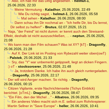
Also, ich hab mir das Ding angesehen.
-
helmut-1
,
25.06.2026, 22:33
Meine Vermutung
-
Kaladhor
,
25.06.2026, 22:49
Wie Du richtig sagst,
-
helmut-1
,
26.06.2026, 05:58
Mal sehen
-
Kaladhor
,
26.06.2026, 08:00
Dann schau ihn Dir nochmal an - "Ich helfe Dir, bis Du lernst,
Dir selbst zu helfen!"
-
Brutus
,
02.07.2026, 15:21
Naja, "der Feind" ist nicht dumm: er kennt auch den Streisand-
Effekt, deshalb ist nicht auszuschließen, ...
-
neptun
,
25.06.2026,
21:08
Wo kann man den Film schauen? Was ist XY? [kT]
-
Dragonfly
,
25.06.2026, 21:28
Auf X. Der Link ist im Posting von Rybezahl weiter oben(owT)
-
Palstek
,
25.06.2026, 21:33
Sry, das "Y" war unbemerkt getippselt, liegt an dicken Fingern.
:) oT
-
stocksorcerer
,
25.06.2026, 21:48
Ja, trotzdem Danke. Ich habe ihn auch gleich runtergeladen.
-
Dragonfly
,
25.06.2026, 22:17
Der will wird Aerger machen. So richtig.
-
Dragonfly
,
26.06.2026, 00:15
Citizen Vigilante, erste Nachrichtenseite (Tichys Einblick)
berichtet. [oTmL]
-
Dragonfly
,
26.06.2026, 08:47
"Ein Film, den der Michel ..."
-
Albatros
,
26.06.2026, 09:35
Ein anderes Video macht sich m.E. selbst zum Rohrkrepierer:
Martin Sellner in "Save Europe"
-
heller
,
26.06.2026, 10:41