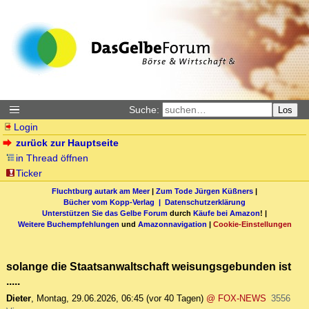
Suche:
Los
Login
zurück zur Hauptseite
in Thread öffnen
Ticker
Fluchtburg autark am Meer
|
Zum Tode Jürgen Küßners
|
Bücher vom Kopp-Verlag |
Datenschutzerklärung
Unterstützen Sie das Gelbe Forum
durch
Käufe bei Amazon
! |
Weitere Buchempfehlungen
und
Amazonnavigation
|
Cookie-Einstellungen
solange die Staatsanwaltschaft weisungsgebunden ist
.....
Dieter
,
Montag, 29.06.2026, 06:45
(vor 40 Tagen)
@ FOX-NEWS
3556