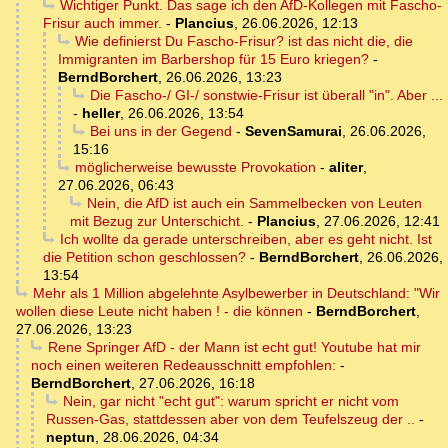
Wichtiger Punkt. Das sage ich den AfD-Kollegen mit Fascho-
Frisur auch immer.
-
Plancius
,
26.06.2026, 12:13
Wie definierst Du Fascho-Frisur? ist das nicht die, die
Immigranten im Barbershop für 15 Euro kriegen?
-
BerndBorchert
,
26.06.2026, 13:23
Die Fascho-/ GI-/ sonstwie-Frisur ist überall "in". Aber ...
-
heller
,
26.06.2026, 13:54
Bei uns in der Gegend
-
SevenSamurai
,
26.06.2026,
15:16
möglicherweise bewusste Provokation
-
aliter
,
27.06.2026, 06:43
Nein, die AfD ist auch ein Sammelbecken von Leuten
mit Bezug zur Unterschicht.
-
Plancius
,
27.06.2026, 12:41
Ich wollte da gerade unterschreiben, aber es geht nicht. Ist
die Petition schon geschlossen?
-
BerndBorchert
,
26.06.2026,
13:54
Mehr als 1 Million abgelehnte Asylbewerber in Deutschland: "Wir
wollen diese Leute nicht haben ! - die können
-
BerndBorchert
,
27.06.2026, 13:23
Rene Springer AfD - der Mann ist echt gut! Youtube hat mir
noch einen weiteren Redeausschnitt empfohlen:
-
BerndBorchert
,
27.06.2026, 16:18
Nein, gar nicht "echt gut": warum spricht er nicht vom
Russen-Gas, stattdessen aber von dem Teufelszeug der ..
-
neptun
,
28.06.2026, 04:34