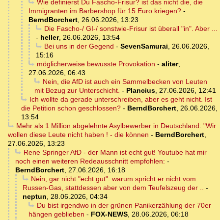
Wie definierst Du Fascho-Frisur? ist das nicht die, die
Immigranten im Barbershop für 15 Euro kriegen?
-
BerndBorchert
,
26.06.2026, 13:23
Die Fascho-/ GI-/ sonstwie-Frisur ist überall "in". Aber ...
-
heller
,
26.06.2026, 13:54
Bei uns in der Gegend
-
SevenSamurai
,
26.06.2026,
15:16
möglicherweise bewusste Provokation
-
aliter
,
27.06.2026, 06:43
Nein, die AfD ist auch ein Sammelbecken von Leuten
mit Bezug zur Unterschicht.
-
Plancius
,
27.06.2026, 12:41
Ich wollte da gerade unterschreiben, aber es geht nicht. Ist
die Petition schon geschlossen?
-
BerndBorchert
,
26.06.2026,
13:54
Mehr als 1 Million abgelehnte Asylbewerber in Deutschland: "Wir
wollen diese Leute nicht haben ! - die können
-
BerndBorchert
,
27.06.2026, 13:23
Rene Springer AfD - der Mann ist echt gut! Youtube hat mir
noch einen weiteren Redeausschnitt empfohlen:
-
BerndBorchert
,
27.06.2026, 16:18
Nein, gar nicht "echt gut": warum spricht er nicht vom
Russen-Gas, stattdessen aber von dem Teufelszeug der ..
-
neptun
,
28.06.2026, 04:34
Du bist irgendwo in der grünen Panikerzählung der 70er
hängen geblieben
-
FOX-NEWS
,
28.06.2026, 06:18