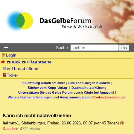
Suche:
Los
Login
zurück zur Hauptseite
in Thread öffnen
Ticker
Fluchtburg autark am Meer
|
Zum Tode Jürgen Küßners
|
Bücher vom Kopp-Verlag |
Datenschutzerklärung
Unterstützen Sie das Gelbe Forum
durch
Käufe bei Amazon
! |
Weitere Buchempfehlungen
und
Amazonnavigation
|
Cookie-Einstellungen
Kann ich nicht nachvollziehen
helmut-1
,
Siebenbürgen
,
Freitag, 26.06.2026, 06:07
(vor 45 Tagen)
@
Kaladhor
4722 Views