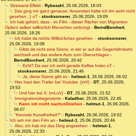
Streisand-Effekt
-
Rybezahl
,
25.06.2026, 18:03
Das ging mir ganz genauso. Ansonsten hätte ich ihn wohl nicht
gesehen. ;) oT
-
stocksorcerer
,
25.06.2026, 19:09
Ich hab gehört, dass - im Film - dieser Rächer von Migranten-
Opfern selber willkürlich Menschen umbringt
-
BerndBorchert
,
25.06.2026, 18:26
Ich habe da nichts Willkürliches gesehen.
-
stocksorcerer
,
25.06.2026, 19:08
Gibts da nicht eine Szene, in der er auf die Gegenfahrbahn
wechselt und das andere Auto zum Überschlagen
-
BerndBorchert
,
25.06.2026, 20:42
Echt? Da war ich wohl gerade Kaffee holen oT
-
stocksorcerer
,
25.06.2026, 21:46
Ja, diese Szene gibt es
-
helmut-1
,
26.06.2026, 06:02
Hier hast den Trailer bei Youtube: (mV)
-
DT
,
25.06.2026,
19:53
Und hier bei X: (mLuV)
-
DT
,
25.06.2026, 21:52
Immigrationsbegeisterte
-
Kaladhor
,
25.06.2026, 22:45
Kann ich nicht nachvollziehen
-
helmut-1
,
26.06.2026,
06:07
"Kennste Kunstfreiheit?"
-
Rybezahl
,
26.06.2026, 19:02
Ich seh mir den Film an
-
helmut-1
,
25.06.2026, 20:46
Also, ich hab mir das Ding angesehen.
-
helmut-1
,
25.06.2026, 22:33