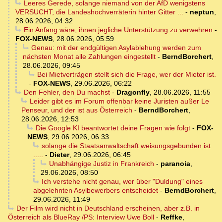
Leeres Gerede, solange niemand von der AfD wenigstens
VERSUCHT, die Landeshochverräterin hinter Gitter ...
-
neptun
,
28.06.2026, 04:32
Ein Anfang wäre, ihnen jegliche Unterstützung zu verwehren
-
FOX-NEWS
,
28.06.2026, 05:59
Genau: mit der endgültigen Asylablehung werden zum
nächsten Monat alle Zahlungen eingestellt
-
BerndBorchert
,
28.06.2026, 09:45
Bei Mietverträgen stellt sich die Frage, wer der Mieter ist.
-
FOX-NEWS
,
29.06.2026, 06:22
Den Fehler, den Du machst
-
Dragonfly
,
28.06.2026, 11:55
Leider gibt es im Forum offenbar keine Juristen außer Le
Penseur, und der ist aus Österreich
-
BerndBorchert
,
28.06.2026, 12:53
Die Google KI beantwortet deine Fragen wie folgt
-
FOX-
NEWS
,
29.06.2026, 06:33
solange die Staatsanwaltschaft weisungsgebunden ist
.....
-
Dieter
,
29.06.2026, 06:45
Unabhängige Justiz in Frankreich
-
paranoia
,
29.06.2026, 08:50
Ich verstehe nicht genau, wer über "Duldung" eines
abgelehnten Asylbewerbers entscheidet
-
BerndBorchert
,
29.06.2026, 11:49
Der Film wird nicht in Deutschland erscheinen, aber z.B. in
Österreich als BlueRay /PS: Interview Uwe Boll
-
Reffke
,