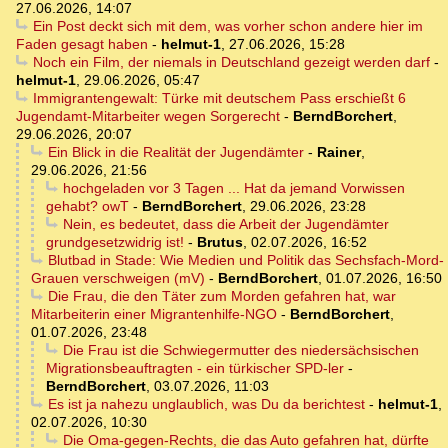
27.06.2026, 14:07
Ein Post deckt sich mit dem, was vorher schon andere hier im
Faden gesagt haben
-
helmut-1
,
27.06.2026, 15:28
Noch ein Film, der niemals in Deutschland gezeigt werden darf
-
helmut-1
,
29.06.2026, 05:47
Immigrantengewalt: Türke mit deutschem Pass erschießt 6
Jugendamt-Mitarbeiter wegen Sorgerecht
-
BerndBorchert
,
29.06.2026, 20:07
Ein Blick in die Realität der Jugendämter
-
Rainer
,
29.06.2026, 21:56
hochgeladen vor 3 Tagen ... Hat da jemand Vorwissen
gehabt? owT
-
BerndBorchert
,
29.06.2026, 23:28
Nein, es bedeutet, dass die Arbeit der Jugendämter
grundgesetzwidrig ist!
-
Brutus
,
02.07.2026, 16:52
Blutbad in Stade: Wie Medien und Politik das Sechsfach-Mord-
Grauen verschweigen (mV)
-
BerndBorchert
,
01.07.2026, 16:50
Die Frau, die den Täter zum Morden gefahren hat, war
Mitarbeiterin einer Migrantenhilfe-NGO
-
BerndBorchert
,
01.07.2026, 23:48
Die Frau ist die Schwiegermutter des niedersächsischen
Migrationsbeauftragten - ein türkischer SPD-ler
-
BerndBorchert
,
03.07.2026, 11:03
Es ist ja nahezu unglaublich, was Du da berichtest
-
helmut-1
,
02.07.2026, 10:30
Die Oma-gegen-Rechts, die das Auto gefahren hat, dürfte