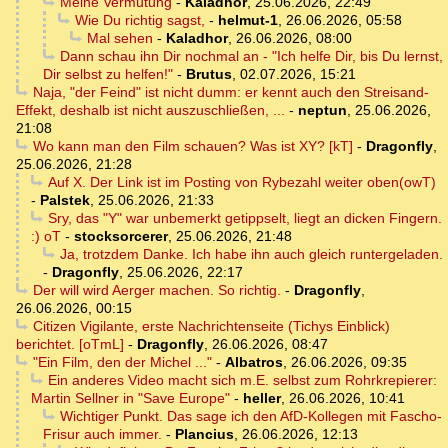
Meine Vermutung
-
Kaladhor
,
25.06.2026, 22:49
Wie Du richtig sagst,
-
helmut-1
,
26.06.2026, 05:58
Mal sehen
-
Kaladhor
,
26.06.2026, 08:00
Dann schau ihn Dir nochmal an - "Ich helfe Dir, bis Du lernst,
Dir selbst zu helfen!"
-
Brutus
,
02.07.2026, 15:21
Naja, "der Feind" ist nicht dumm: er kennt auch den Streisand-
Effekt, deshalb ist nicht auszuschließen, ...
-
neptun
,
25.06.2026,
21:08
Wo kann man den Film schauen? Was ist XY? [kT]
-
Dragonfly
,
25.06.2026, 21:28
Auf X. Der Link ist im Posting von Rybezahl weiter oben(owT)
-
Palstek
,
25.06.2026, 21:33
Sry, das "Y" war unbemerkt getippselt, liegt an dicken Fingern.
:) oT
-
stocksorcerer
,
25.06.2026, 21:48
Ja, trotzdem Danke. Ich habe ihn auch gleich runtergeladen.
-
Dragonfly
,
25.06.2026, 22:17
Der will wird Aerger machen. So richtig.
-
Dragonfly
,
26.06.2026, 00:15
Citizen Vigilante, erste Nachrichtenseite (Tichys Einblick)
berichtet. [oTmL]
-
Dragonfly
,
26.06.2026, 08:47
"Ein Film, den der Michel ..."
-
Albatros
,
26.06.2026, 09:35
Ein anderes Video macht sich m.E. selbst zum Rohrkrepierer:
Martin Sellner in "Save Europe"
-
heller
,
26.06.2026, 10:41
Wichtiger Punkt. Das sage ich den AfD-Kollegen mit Fascho-
Frisur auch immer.
-
Plancius
,
26.06.2026, 12:13