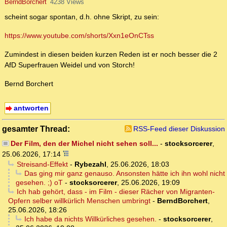
BerndBorchert
4238 Views
scheint sogar spontan, d.h. ohne Skript, zu sein:
https://www.youtube.com/shorts/Xxn1eOnCTss
Zumindest in diesen beiden kurzen Reden ist er noch besser die 2
AfD Superfrauen Weidel und von Storch!
Bernd Borchert
antworten
gesamter Thread:
RSS-Feed dieser Diskussion
Der Film, den der Michel nicht sehen soll...
-
stocksorcerer
,
25.06.2026, 17:14
Streisand-Effekt
-
Rybezahl
,
25.06.2026, 18:03
Das ging mir ganz genauso. Ansonsten hätte ich ihn wohl nicht
gesehen. ;) oT
-
stocksorcerer
,
25.06.2026, 19:09
Ich hab gehört, dass - im Film - dieser Rächer von Migranten-
Opfern selber willkürlich Menschen umbringt
-
BerndBorchert
,
25.06.2026, 18:26
Ich habe da nichts Willkürliches gesehen.
-
stocksorcerer
,