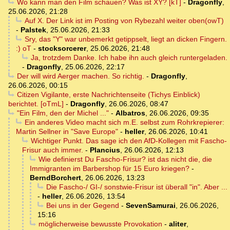
Wo kann man den Film schauen? Was ist XY? [kT]
-
Dragonfly
,
25.06.2026, 21:28
Auf X. Der Link ist im Posting von Rybezahl weiter oben(owT)
-
Palstek
,
25.06.2026, 21:33
Sry, das "Y" war unbemerkt getippselt, liegt an dicken Fingern.
:) oT
-
stocksorcerer
,
25.06.2026, 21:48
Ja, trotzdem Danke. Ich habe ihn auch gleich runtergeladen.
-
Dragonfly
,
25.06.2026, 22:17
Der will wird Aerger machen. So richtig.
-
Dragonfly
,
26.06.2026, 00:15
Citizen Vigilante, erste Nachrichtenseite (Tichys Einblick)
berichtet. [oTmL]
-
Dragonfly
,
26.06.2026, 08:47
"Ein Film, den der Michel ..."
-
Albatros
,
26.06.2026, 09:35
Ein anderes Video macht sich m.E. selbst zum Rohrkrepierer:
Martin Sellner in "Save Europe"
-
heller
,
26.06.2026, 10:41
Wichtiger Punkt. Das sage ich den AfD-Kollegen mit Fascho-
Frisur auch immer.
-
Plancius
,
26.06.2026, 12:13
Wie definierst Du Fascho-Frisur? ist das nicht die, die
Immigranten im Barbershop für 15 Euro kriegen?
-
BerndBorchert
,
26.06.2026, 13:23
Die Fascho-/ GI-/ sonstwie-Frisur ist überall "in". Aber ...
-
heller
,
26.06.2026, 13:54
Bei uns in der Gegend
-
SevenSamurai
,
26.06.2026,
15:16
möglicherweise bewusste Provokation
-
aliter
,