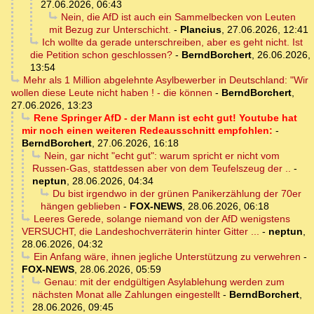
27.06.2026, 06:43
Nein, die AfD ist auch ein Sammelbecken von Leuten
mit Bezug zur Unterschicht.
-
Plancius
,
27.06.2026, 12:41
Ich wollte da gerade unterschreiben, aber es geht nicht. Ist
die Petition schon geschlossen?
-
BerndBorchert
,
26.06.2026,
13:54
Mehr als 1 Million abgelehnte Asylbewerber in Deutschland: "Wir
wollen diese Leute nicht haben ! - die können
-
BerndBorchert
,
27.06.2026, 13:23
Rene Springer AfD - der Mann ist echt gut! Youtube hat
mir noch einen weiteren Redeausschnitt empfohlen:
-
BerndBorchert
,
27.06.2026, 16:18
Nein, gar nicht "echt gut": warum spricht er nicht vom
Russen-Gas, stattdessen aber von dem Teufelszeug der ..
-
neptun
,
28.06.2026, 04:34
Du bist irgendwo in der grünen Panikerzählung der 70er
hängen geblieben
-
FOX-NEWS
,
28.06.2026, 06:18
Leeres Gerede, solange niemand von der AfD wenigstens
VERSUCHT, die Landeshochverräterin hinter Gitter ...
-
neptun
,
28.06.2026, 04:32
Ein Anfang wäre, ihnen jegliche Unterstützung zu verwehren
-
FOX-NEWS
,
28.06.2026, 05:59
Genau: mit der endgültigen Asylablehung werden zum
nächsten Monat alle Zahlungen eingestellt
-
BerndBorchert
,
28.06.2026, 09:45