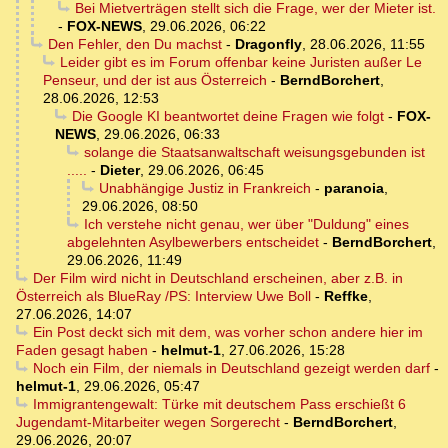
Bei Mietverträgen stellt sich die Frage, wer der Mieter ist.
-
FOX-NEWS
,
29.06.2026, 06:22
Den Fehler, den Du machst
-
Dragonfly
,
28.06.2026, 11:55
Leider gibt es im Forum offenbar keine Juristen außer Le
Penseur, und der ist aus Österreich
-
BerndBorchert
,
28.06.2026, 12:53
Die Google KI beantwortet deine Fragen wie folgt
-
FOX-
NEWS
,
29.06.2026, 06:33
solange die Staatsanwaltschaft weisungsgebunden ist
.....
-
Dieter
,
29.06.2026, 06:45
Unabhängige Justiz in Frankreich
-
paranoia
,
29.06.2026, 08:50
Ich verstehe nicht genau, wer über "Duldung" eines
abgelehnten Asylbewerbers entscheidet
-
BerndBorchert
,
29.06.2026, 11:49
Der Film wird nicht in Deutschland erscheinen, aber z.B. in
Österreich als BlueRay /PS: Interview Uwe Boll
-
Reffke
,
27.06.2026, 14:07
Ein Post deckt sich mit dem, was vorher schon andere hier im
Faden gesagt haben
-
helmut-1
,
27.06.2026, 15:28
Noch ein Film, der niemals in Deutschland gezeigt werden darf
-
helmut-1
,
29.06.2026, 05:47
Immigrantengewalt: Türke mit deutschem Pass erschießt 6
Jugendamt-Mitarbeiter wegen Sorgerecht
-
BerndBorchert
,
29.06.2026, 20:07