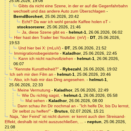
25.06.2026, 19:08
Gibts da nicht eine Szene, in der er auf die Gegenfahrbahn
wechselt und das andere Auto zum Überschlagen
-
BerndBorchert
,
25.06.2026, 20:42
Echt? Da war ich wohl gerade Kaffee holen oT
-
stocksorcerer
,
25.06.2026, 21:46
Ja, diese Szene gibt es
-
helmut-1
,
26.06.2026, 06:02
Hier hast den Trailer bei Youtube: (mV)
-
DT
,
25.06.2026,
19:53
Und hier bei X: (mLuV)
-
DT
,
25.06.2026, 21:52
Immigrationsbegeisterte
-
Kaladhor
,
25.06.2026, 22:45
Kann ich nicht nachvollziehen
-
helmut-1
,
26.06.2026,
06:07
"Kennste Kunstfreiheit?"
-
Rybezahl
,
26.06.2026, 19:02
Ich seh mir den Film an
-
helmut-1
,
25.06.2026, 20:46
Also, ich hab mir das Ding angesehen.
-
helmut-1
,
25.06.2026, 22:33
Meine Vermutung
-
Kaladhor
,
25.06.2026, 22:49
Wie Du richtig sagst,
-
helmut-1
,
26.06.2026, 05:58
Mal sehen
-
Kaladhor
,
26.06.2026, 08:00
Dann schau ihn Dir nochmal an - "Ich helfe Dir, bis Du lernst,
Dir selbst zu helfen!"
-
Brutus
,
02.07.2026, 15:21
Naja, "der Feind" ist nicht dumm: er kennt auch den Streisand-
Effekt, deshalb ist nicht auszuschließen, ...
-
neptun
,
25.06.2026,
21:08