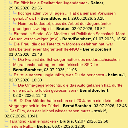
Ein Blick in die Realität der Jugendämter
-
Rainer
,
29.06.2026, 21:56
hochgeladen vor 3 Tagen ... Hat da jemand Vorwissen
gehabt? owT
-
BerndBorchert
,
29.06.2026, 23:28
Nein, es bedeutet, dass die Arbeit der Jugendämter
grundgesetzwidrig ist!
-
Brutus
,
02.07.2026, 16:52
Blutbad in Stade: Wie Medien und Politik das Sechsfach-Mord-
Grauen verschweigen (mV)
-
BerndBorchert
,
01.07.2026, 16:50
Die Frau, die den Täter zum Morden gefahren hat, war
Mitarbeiterin einer Migrantenhilfe-NGO
-
BerndBorchert
,
01.07.2026, 23:48
Die Frau ist die Schwiegermutter des niedersächsischen
Migrationsbeauftragten - ein türkischer SPD-ler
-
BerndBorchert
,
03.07.2026, 11:03
Es ist ja nahezu unglaublich, was Du da berichtest
-
helmut-1
,
02.07.2026, 10:30
Die Oma-gegen-Rechts, die das Auto gefahren hat, dürfte
eine nützliche Idiotin gewesen sein
-
BerndBorchert
,
02.07.2026, 11:43
BILD: Der Mörder hatte schon seit 20 Jahren eine kriminelle
Vergangenheit in der Türkei
-
BerndBorchert
,
03.07.2026, 12:43
Der Film, den der Michel wieder sehen muss
-
stokk'
,
02.07.2026, 10:41
Tarantino kann einpacken
-
Brutus
,
02.07.2026, 22:58
In dem Fall...
-
Brutus
,
06.07.2026, 12:30