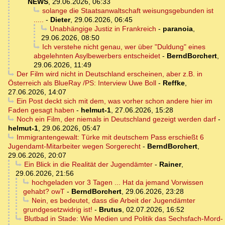
NEWS
,
29.06.2026, 06:33
solange die Staatsanwaltschaft weisungsgebunden ist
.....
-
Dieter
,
29.06.2026, 06:45
Unabhängige Justiz in Frankreich
-
paranoia
,
29.06.2026, 08:50
Ich verstehe nicht genau, wer über "Duldung" eines
abgelehnten Asylbewerbers entscheidet
-
BerndBorchert
,
29.06.2026, 11:49
Der Film wird nicht in Deutschland erscheinen, aber z.B. in
Österreich als BlueRay /PS: Interview Uwe Boll
-
Reffke
,
27.06.2026, 14:07
Ein Post deckt sich mit dem, was vorher schon andere hier im
Faden gesagt haben
-
helmut-1
,
27.06.2026, 15:28
Noch ein Film, der niemals in Deutschland gezeigt werden darf
-
helmut-1
,
29.06.2026, 05:47
Immigrantengewalt: Türke mit deutschem Pass erschießt 6
Jugendamt-Mitarbeiter wegen Sorgerecht
-
BerndBorchert
,
29.06.2026, 20:07
Ein Blick in die Realität der Jugendämter
-
Rainer
,
29.06.2026, 21:56
hochgeladen vor 3 Tagen ... Hat da jemand Vorwissen
gehabt? owT
-
BerndBorchert
,
29.06.2026, 23:28
Nein, es bedeutet, dass die Arbeit der Jugendämter
grundgesetzwidrig ist!
-
Brutus
,
02.07.2026, 16:52
Blutbad in Stade: Wie Medien und Politik das Sechsfach-Mord-