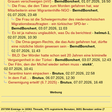
Grauen verschweigen (mV)
-
BerndBorchert
,
01.07.2026, 16:50
Die Frau, die den Täter zum Morden gefahren hat, war
Mitarbeiterin einer Migrantenhilfe-NGO
-
BerndBorchert
,
01.07.2026, 23:48
Die Frau ist die Schwiegermutter des niedersächsischen
Migrationsbeauftragten - ein türkischer SPD-ler
-
BerndBorchert
,
03.07.2026, 11:03
Es ist ja nahezu unglaublich, was Du da berichtest
-
helmut-1
,
02.07.2026, 10:30
Die Oma-gegen-Rechts, die das Auto gefahren hat, dürfte
eine nützliche Idiotin gewesen sein
-
BerndBorchert
,
02.07.2026, 11:43
BILD: Der Mörder hatte schon seit 20 Jahren eine kriminelle
Vergangenheit in der Türkei
-
BerndBorchert
,
03.07.2026, 12:43
Der Film, den der Michel wieder sehen muss
-
stokk'
,
02.07.2026, 10:41
Tarantino kann einpacken
-
Brutus
,
02.07.2026, 22:58
In dem Fall...
-
Brutus
,
06.07.2026, 12:30
Genemigung erteilt! (6.7.2025)
-
Brutus
,
07.07.2026, 16:48
Werbung
257358 Einträge in 18361 Threads, 975 registrierte Benutzer, 3691 Benutzer online (7