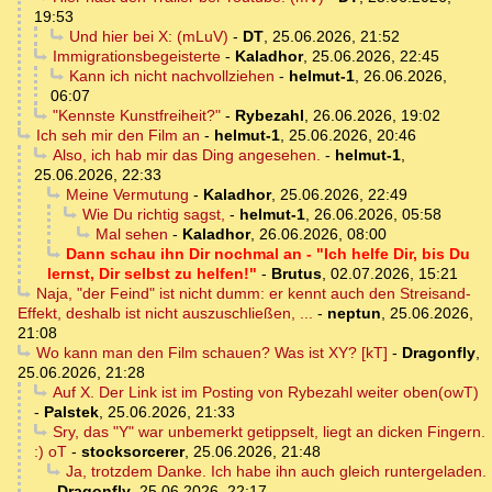
19:53
Und hier bei X: (mLuV)
-
DT
,
25.06.2026, 21:52
Immigrationsbegeisterte
-
Kaladhor
,
25.06.2026, 22:45
Kann ich nicht nachvollziehen
-
helmut-1
,
26.06.2026,
06:07
"Kennste Kunstfreiheit?"
-
Rybezahl
,
26.06.2026, 19:02
Ich seh mir den Film an
-
helmut-1
,
25.06.2026, 20:46
Also, ich hab mir das Ding angesehen.
-
helmut-1
,
25.06.2026, 22:33
Meine Vermutung
-
Kaladhor
,
25.06.2026, 22:49
Wie Du richtig sagst,
-
helmut-1
,
26.06.2026, 05:58
Mal sehen
-
Kaladhor
,
26.06.2026, 08:00
Dann schau ihn Dir nochmal an - "Ich helfe Dir, bis Du
lernst, Dir selbst zu helfen!"
-
Brutus
,
02.07.2026, 15:21
Naja, "der Feind" ist nicht dumm: er kennt auch den Streisand-
Effekt, deshalb ist nicht auszuschließen, ...
-
neptun
,
25.06.2026,
21:08
Wo kann man den Film schauen? Was ist XY? [kT]
-
Dragonfly
,
25.06.2026, 21:28
Auf X. Der Link ist im Posting von Rybezahl weiter oben(owT)
-
Palstek
,
25.06.2026, 21:33
Sry, das "Y" war unbemerkt getippselt, liegt an dicken Fingern.
:) oT
-
stocksorcerer
,
25.06.2026, 21:48
Ja, trotzdem Danke. Ich habe ihn auch gleich runtergeladen.
-
Dragonfly
,
25.06.2026, 22:17