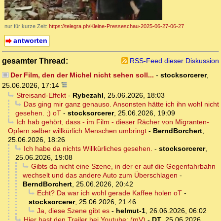
nur für kurze Zeit:
https://telegra.ph/Kleine-Presseschau-2025-06-27-06-27
antworten
gesamter Thread:
RSS-Feed dieser Diskussion
Der Film, den der Michel nicht sehen soll...
-
stocksorcerer
,
25.06.2026, 17:14
Streisand-Effekt
-
Rybezahl
,
25.06.2026, 18:03
Das ging mir ganz genauso. Ansonsten hätte ich ihn wohl nicht
gesehen. ;) oT
-
stocksorcerer
,
25.06.2026, 19:09
Ich hab gehört, dass - im Film - dieser Rächer von Migranten-
Opfern selber willkürlich Menschen umbringt
-
BerndBorchert
,
25.06.2026, 18:26
Ich habe da nichts Willkürliches gesehen.
-
stocksorcerer
,
25.06.2026, 19:08
Gibts da nicht eine Szene, in der er auf die Gegenfahrbahn
wechselt und das andere Auto zum Überschlagen
-
BerndBorchert
,
25.06.2026, 20:42
Echt? Da war ich wohl gerade Kaffee holen oT
-
stocksorcerer
,
25.06.2026, 21:46
Ja, diese Szene gibt es
-
helmut-1
,
26.06.2026, 06:02
Hier hast den Trailer bei Youtube: (mV)
-
DT
,
25.06.2026,