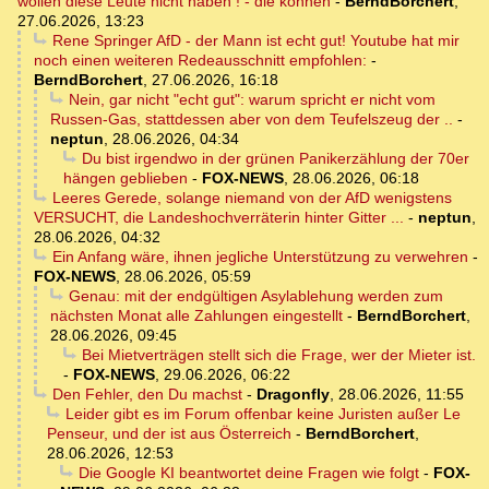
wollen diese Leute nicht haben ! - die können
-
BerndBorchert
,
27.06.2026, 13:23
Rene Springer AfD - der Mann ist echt gut! Youtube hat mir
noch einen weiteren Redeausschnitt empfohlen:
-
BerndBorchert
,
27.06.2026, 16:18
Nein, gar nicht "echt gut": warum spricht er nicht vom
Russen-Gas, stattdessen aber von dem Teufelszeug der ..
-
neptun
,
28.06.2026, 04:34
Du bist irgendwo in der grünen Panikerzählung der 70er
hängen geblieben
-
FOX-NEWS
,
28.06.2026, 06:18
Leeres Gerede, solange niemand von der AfD wenigstens
VERSUCHT, die Landeshochverräterin hinter Gitter ...
-
neptun
,
28.06.2026, 04:32
Ein Anfang wäre, ihnen jegliche Unterstützung zu verwehren
-
FOX-NEWS
,
28.06.2026, 05:59
Genau: mit der endgültigen Asylablehung werden zum
nächsten Monat alle Zahlungen eingestellt
-
BerndBorchert
,
28.06.2026, 09:45
Bei Mietverträgen stellt sich die Frage, wer der Mieter ist.
-
FOX-NEWS
,
29.06.2026, 06:22
Den Fehler, den Du machst
-
Dragonfly
,
28.06.2026, 11:55
Leider gibt es im Forum offenbar keine Juristen außer Le
Penseur, und der ist aus Österreich
-
BerndBorchert
,
28.06.2026, 12:53
Die Google KI beantwortet deine Fragen wie folgt
-
FOX-