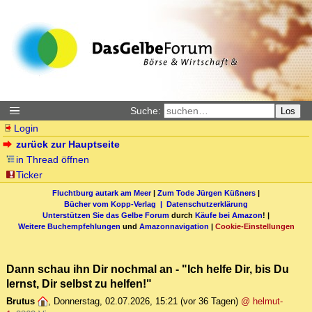
Suche:
Los
Login
zurück zur Hauptseite
in Thread öffnen
Ticker
Fluchtburg autark am Meer
|
Zum Tode Jürgen Küßners
|
Bücher vom Kopp-Verlag |
Datenschutzerklärung
Unterstützen Sie das Gelbe Forum
durch
Käufe bei Amazon
! |
Weitere Buchempfehlungen
und
Amazonnavigation
|
Cookie-Einstellungen
Dann schau ihn Dir nochmal an - "Ich helfe Dir, bis Du
lernst, Dir selbst zu helfen!"
Brutus
,
Donnerstag, 02.07.2026, 15:21
(vor 36 Tagen)
@ helmut-