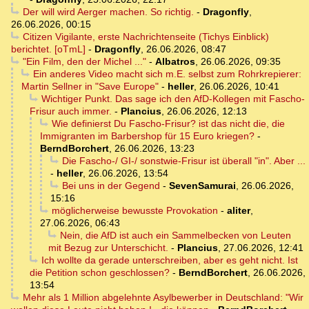
Der will wird Aerger machen. So richtig.
-
Dragonfly
,
26.06.2026, 00:15
Citizen Vigilante, erste Nachrichtenseite (Tichys Einblick)
berichtet. [oTmL]
-
Dragonfly
,
26.06.2026, 08:47
"Ein Film, den der Michel ..."
-
Albatros
,
26.06.2026, 09:35
Ein anderes Video macht sich m.E. selbst zum Rohrkrepierer:
Martin Sellner in "Save Europe"
-
heller
,
26.06.2026, 10:41
Wichtiger Punkt. Das sage ich den AfD-Kollegen mit Fascho-
Frisur auch immer.
-
Plancius
,
26.06.2026, 12:13
Wie definierst Du Fascho-Frisur? ist das nicht die, die
Immigranten im Barbershop für 15 Euro kriegen?
-
BerndBorchert
,
26.06.2026, 13:23
Die Fascho-/ GI-/ sonstwie-Frisur ist überall "in". Aber ...
-
heller
,
26.06.2026, 13:54
Bei uns in der Gegend
-
SevenSamurai
,
26.06.2026,
15:16
möglicherweise bewusste Provokation
-
aliter
,
27.06.2026, 06:43
Nein, die AfD ist auch ein Sammelbecken von Leuten
mit Bezug zur Unterschicht.
-
Plancius
,
27.06.2026, 12:41
Ich wollte da gerade unterschreiben, aber es geht nicht. Ist
die Petition schon geschlossen?
-
BerndBorchert
,
26.06.2026,
13:54
Mehr als 1 Million abgelehnte Asylbewerber in Deutschland: "Wir