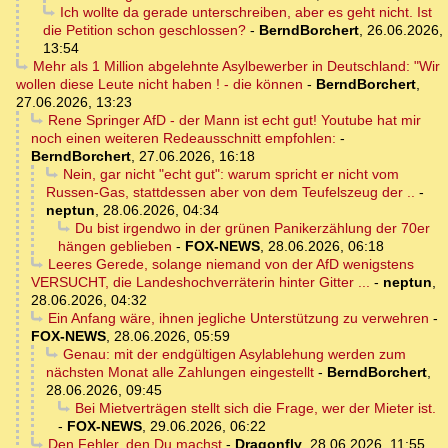
Ich wollte da gerade unterschreiben, aber es geht nicht. Ist
die Petition schon geschlossen?
-
BerndBorchert
,
26.06.2026,
13:54
Mehr als 1 Million abgelehnte Asylbewerber in Deutschland: "Wir
wollen diese Leute nicht haben ! - die können
-
BerndBorchert
,
27.06.2026, 13:23
Rene Springer AfD - der Mann ist echt gut! Youtube hat mir
noch einen weiteren Redeausschnitt empfohlen:
-
BerndBorchert
,
27.06.2026, 16:18
Nein, gar nicht "echt gut": warum spricht er nicht vom
Russen-Gas, stattdessen aber von dem Teufelszeug der ..
-
neptun
,
28.06.2026, 04:34
Du bist irgendwo in der grünen Panikerzählung der 70er
hängen geblieben
-
FOX-NEWS
,
28.06.2026, 06:18
Leeres Gerede, solange niemand von der AfD wenigstens
VERSUCHT, die Landeshochverräterin hinter Gitter ...
-
neptun
,
28.06.2026, 04:32
Ein Anfang wäre, ihnen jegliche Unterstützung zu verwehren
-
FOX-NEWS
,
28.06.2026, 05:59
Genau: mit der endgültigen Asylablehung werden zum
nächsten Monat alle Zahlungen eingestellt
-
BerndBorchert
,
28.06.2026, 09:45
Bei Mietverträgen stellt sich die Frage, wer der Mieter ist.
-
FOX-NEWS
,
29.06.2026, 06:22
Den Fehler, den Du machst
-
Dragonfly
,
28.06.2026, 11:55