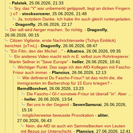
-
Palstek
,
25.06.2026, 21:33
Sry, das "Y" war unbemerkt getippselt, liegt an dicken Fingern.
:) oT
-
stocksorcerer
,
25.06.2026, 21:48
Ja, trotzdem Danke. Ich habe ihn auch gleich runtergeladen.
-
Dragonfly
,
25.06.2026, 22:17
Der will wird Aerger machen. So richtig.
-
Dragonfly
,
26.06.2026, 00:15
Citizen Vigilante, erste Nachrichtenseite (Tichys Einblick)
berichtet. [oTmL]
-
Dragonfly
,
26.06.2026, 08:47
"Ein Film, den der Michel ..."
-
Albatros
,
26.06.2026, 09:35
Ein anderes Video macht sich m.E. selbst zum Rohrkrepierer:
Martin Sellner in "Save Europe"
-
heller
,
26.06.2026, 10:41
Wichtiger Punkt. Das sage ich den AfD-Kollegen mit Fascho-
Frisur auch immer.
-
Plancius
,
26.06.2026, 12:13
Wie definierst Du Fascho-Frisur? ist das nicht die, die
Immigranten im Barbershop für 15 Euro kriegen?
-
BerndBorchert
,
26.06.2026, 13:23
Die Fascho-/ GI-/ sonstwie-Frisur ist überall "in". Aber ...
-
heller
,
26.06.2026, 13:54
Bei uns in der Gegend
-
SevenSamurai
,
26.06.2026,
15:16
möglicherweise bewusste Provokation
-
aliter
,
27.06.2026, 06:43
Nein, die AfD ist auch ein Sammelbecken von Leuten
mit Bezug zur Unterschicht.
-
Plancius
,
27.06.2026, 12:41