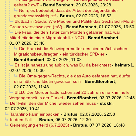
gehabt? owT
-
BerndBorchert
,
29.06.2026, 23:28
Nein, es bedeutet, dass die Arbeit der Jugendämter
grundgesetzwidrig ist!
-
Brutus
,
02.07.2026, 16:52
Blutbad in Stade: Wie Medien und Politik das Sechsfach-Mord-
Grauen verschweigen (mV)
-
BerndBorchert
,
01.07.2026, 16:50
Die Frau, die den Täter zum Morden gefahren hat, war
Mitarbeiterin einer Migrantenhilfe-NGO
-
BerndBorchert
,
01.07.2026, 23:48
Die Frau ist die Schwiegermutter des niedersächsischen
Migrationsbeauftragten - ein türkischer SPD-ler
-
BerndBorchert
,
03.07.2026, 11:03
Es ist ja nahezu unglaublich, was Du da berichtest
-
helmut-1
,
02.07.2026, 10:30
Die Oma-gegen-Rechts, die das Auto gefahren hat, dürfte
eine nützliche Idiotin gewesen sein
-
BerndBorchert
,
02.07.2026, 11:43
BILD: Der Mörder hatte schon seit 20 Jahren eine kriminelle
Vergangenheit in der Türkei
-
BerndBorchert
,
03.07.2026, 12:43
Der Film, den der Michel wieder sehen muss
-
stokk'
,
02.07.2026, 10:41
Tarantino kann einpacken
-
Brutus
,
02.07.2026, 22:58
In dem Fall...
-
Brutus
,
06.07.2026, 12:30
Genemigung erteilt! (6.7.2025)
-
Brutus
,
07.07.2026, 16:48