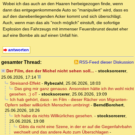
Wobei ich das auch an den Haaren herbeigezogen finde, wenn
dann das entgegenkommende Auto so "manipuliert" wird, dass es
auf den danebenliegenden Acker kommt und sich überschlägt.
Auch, wenn man das als "noch möglich" einstuft, die sofortige
Explosion des Fahrzeugs mit immenser Feuersbrunst deutet eher
auf eine Bombe als auf einen Unfall hin.
antworten
gesamter Thread:
RSS-Feed dieser Diskussion
Der Film, den der Michel nicht sehen soll...
-
stocksorcerer
,
25.06.2026, 17:14
Streisand-Effekt
-
Rybezahl
,
25.06.2026, 18:03
Das ging mir ganz genauso. Ansonsten hätte ich ihn wohl nicht
gesehen. ;) oT
-
stocksorcerer
,
25.06.2026, 19:09
Ich hab gehört, dass - im Film - dieser Rächer von Migranten-
Opfern selber willkürlich Menschen umbringt
-
BerndBorchert
,
25.06.2026, 18:26
Ich habe da nichts Willkürliches gesehen.
-
stocksorcerer
,
25.06.2026, 19:08
Gibts da nicht eine Szene, in der er auf die Gegenfahrbahn
wechselt und das andere Auto zum Überschlagen
-