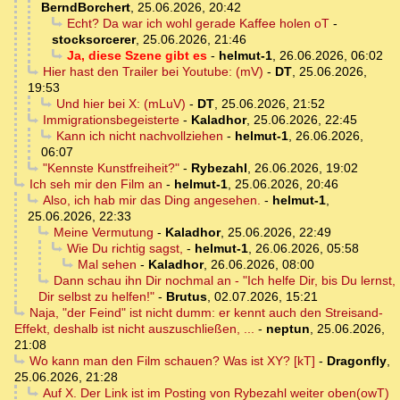
BerndBorchert
,
25.06.2026, 20:42
Echt? Da war ich wohl gerade Kaffee holen oT
-
stocksorcerer
,
25.06.2026, 21:46
Ja, diese Szene gibt es
-
helmut-1
,
26.06.2026, 06:02
Hier hast den Trailer bei Youtube: (mV)
-
DT
,
25.06.2026,
19:53
Und hier bei X: (mLuV)
-
DT
,
25.06.2026, 21:52
Immigrationsbegeisterte
-
Kaladhor
,
25.06.2026, 22:45
Kann ich nicht nachvollziehen
-
helmut-1
,
26.06.2026,
06:07
"Kennste Kunstfreiheit?"
-
Rybezahl
,
26.06.2026, 19:02
Ich seh mir den Film an
-
helmut-1
,
25.06.2026, 20:46
Also, ich hab mir das Ding angesehen.
-
helmut-1
,
25.06.2026, 22:33
Meine Vermutung
-
Kaladhor
,
25.06.2026, 22:49
Wie Du richtig sagst,
-
helmut-1
,
26.06.2026, 05:58
Mal sehen
-
Kaladhor
,
26.06.2026, 08:00
Dann schau ihn Dir nochmal an - "Ich helfe Dir, bis Du lernst,
Dir selbst zu helfen!"
-
Brutus
,
02.07.2026, 15:21
Naja, "der Feind" ist nicht dumm: er kennt auch den Streisand-
Effekt, deshalb ist nicht auszuschließen, ...
-
neptun
,
25.06.2026,
21:08
Wo kann man den Film schauen? Was ist XY? [kT]
-
Dragonfly
,
25.06.2026, 21:28
Auf X. Der Link ist im Posting von Rybezahl weiter oben(owT)