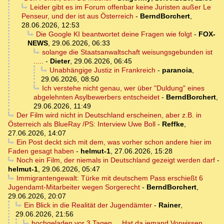
Leider gibt es im Forum offenbar keine Juristen außer Le
Penseur, und der ist aus Österreich
-
BerndBorchert
,
28.06.2026, 12:53
Die Google KI beantwortet deine Fragen wie folgt
-
FOX-
NEWS
,
29.06.2026, 06:33
solange die Staatsanwaltschaft weisungsgebunden ist
.....
-
Dieter
,
29.06.2026, 06:45
Unabhängige Justiz in Frankreich
-
paranoia
,
29.06.2026, 08:50
Ich verstehe nicht genau, wer über "Duldung" eines
abgelehnten Asylbewerbers entscheidet
-
BerndBorchert
,
29.06.2026, 11:49
Der Film wird nicht in Deutschland erscheinen, aber z.B. in
Österreich als BlueRay /PS: Interview Uwe Boll
-
Reffke
,
27.06.2026, 14:07
Ein Post deckt sich mit dem, was vorher schon andere hier im
Faden gesagt haben
-
helmut-1
,
27.06.2026, 15:28
Noch ein Film, der niemals in Deutschland gezeigt werden darf
-
helmut-1
,
29.06.2026, 05:47
Immigrantengewalt: Türke mit deutschem Pass erschießt 6
Jugendamt-Mitarbeiter wegen Sorgerecht
-
BerndBorchert
,
29.06.2026, 20:07
Ein Blick in die Realität der Jugendämter
-
Rainer
,
29.06.2026, 21:56
hochgeladen vor 3 Tagen ... Hat da jemand Vorwissen