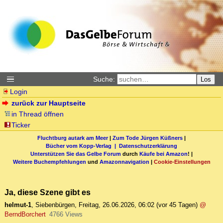
Suche:
Los
Login
zurück zur Hauptseite
in Thread öffnen
Ticker
Fluchtburg autark am Meer
|
Zum Tode Jürgen Küßners
|
Bücher vom Kopp-Verlag |
Datenschutzerklärung
Unterstützen Sie das Gelbe Forum
durch
Käufe bei Amazon
! |
Weitere Buchempfehlungen
und
Amazonnavigation
|
Cookie-Einstellungen
Ja, diese Szene gibt es
helmut-1
,
Siebenbürgen
,
Freitag, 26.06.2026, 06:02
(vor 45 Tagen)
@
BerndBorchert
4766 Views