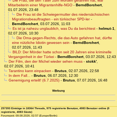
Die Frau, die den Täter zum Morden gefahren hat, war
Mitarbeiterin einer Migrantenhilfe-NGO
-
BerndBorchert
,
01.07.2026, 23:48
Die Frau ist die Schwiegermutter des niedersächsischen
Migrationsbeauftragten - ein türkischer SPD-ler
-
BerndBorchert
,
03.07.2026, 11:03
Es ist ja nahezu unglaublich, was Du da berichtest
-
helmut-1
,
02.07.2026, 10:30
Die Oma-gegen-Rechts, die das Auto gefahren hat, dürfte
eine nützliche Idiotin gewesen sein
-
BerndBorchert
,
02.07.2026, 11:43
BILD: Der Mörder hatte schon seit 20 Jahren eine kriminelle
Vergangenheit in der Türkei
-
BerndBorchert
,
03.07.2026, 12:43
Der Film, den der Michel wieder sehen muss
-
stokk'
,
02.07.2026, 10:41
Tarantino kann einpacken
-
Brutus
,
02.07.2026, 22:58
In dem Fall...
-
Brutus
,
06.07.2026, 12:30
Genemigung erteilt! (6.7.2025)
-
Brutus
,
07.07.2026, 16:48
Werbung
257393 Einträge in 18364 Threads, 975 registrierte Benutzer, 4083 Benutzer online (0
registrierte, 4083 Gäste)
Forumszeit: 09.08.2026, 02:57 (Europe/Berlin)