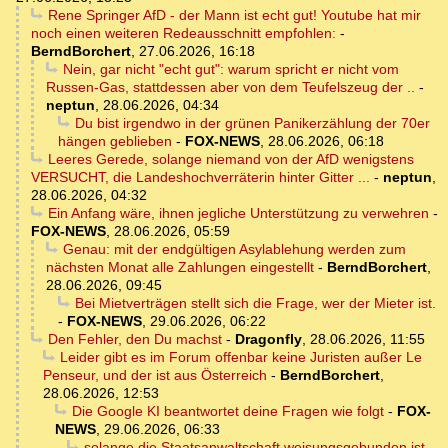
Rene Springer AfD - der Mann ist echt gut! Youtube hat mir
noch einen weiteren Redeausschnitt empfohlen:
-
BerndBorchert
,
27.06.2026, 16:18
Nein, gar nicht "echt gut": warum spricht er nicht vom
Russen-Gas, stattdessen aber von dem Teufelszeug der ..
-
neptun
,
28.06.2026, 04:34
Du bist irgendwo in der grünen Panikerzählung der 70er
hängen geblieben
-
FOX-NEWS
,
28.06.2026, 06:18
Leeres Gerede, solange niemand von der AfD wenigstens
VERSUCHT, die Landeshochverräterin hinter Gitter ...
-
neptun
,
28.06.2026, 04:32
Ein Anfang wäre, ihnen jegliche Unterstützung zu verwehren
-
FOX-NEWS
,
28.06.2026, 05:59
Genau: mit der endgültigen Asylablehung werden zum
nächsten Monat alle Zahlungen eingestellt
-
BerndBorchert
,
28.06.2026, 09:45
Bei Mietverträgen stellt sich die Frage, wer der Mieter ist.
-
FOX-NEWS
,
29.06.2026, 06:22
Den Fehler, den Du machst
-
Dragonfly
,
28.06.2026, 11:55
Leider gibt es im Forum offenbar keine Juristen außer Le
Penseur, und der ist aus Österreich
-
BerndBorchert
,
28.06.2026, 12:53
Die Google KI beantwortet deine Fragen wie folgt
-
FOX-
NEWS
,
29.06.2026, 06:33
solange die Staatsanwaltschaft weisungsgebunden ist