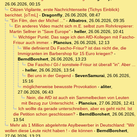
26.06.2026, 00:15
Citizen Vigilante, erste Nachrichtenseite (Tichys Einblick)
berichtet. [oTmL]
-
Dragonfly
,
26.06.2026, 08:47
"Ein Film, den der Michel ..."
-
Albatros
,
26.06.2026, 09:35
Ein anderes Video macht sich m.E. selbst zum Rohrkrepierer:
Martin Sellner in "Save Europe"
-
heller
,
26.06.2026, 10:41
Wichtiger Punkt. Das sage ich den AfD-Kollegen mit Fascho-
Frisur auch immer.
-
Plancius
,
26.06.2026, 12:13
Wie definierst Du Fascho-Frisur? ist das nicht die, die
Immigranten im Barbershop für 15 Euro kriegen?
-
BerndBorchert
,
26.06.2026, 13:23
Die Fascho-/ GI-/ sonstwie-Frisur ist überall "in". Aber ...
-
heller
,
26.06.2026, 13:54
Bei uns in der Gegend
-
SevenSamurai
,
26.06.2026,
15:16
möglicherweise bewusste Provokation
-
aliter
,
27.06.2026, 06:43
Nein, die AfD ist auch ein Sammelbecken von Leuten
mit Bezug zur Unterschicht.
-
Plancius
,
27.06.2026, 12:41
Ich wollte da gerade unterschreiben, aber es geht nicht. Ist
die Petition schon geschlossen?
-
BerndBorchert
,
26.06.2026,
13:54
Mehr als 1 Million abgelehnte Asylbewerber in Deutschland: "Wir
wollen diese Leute nicht haben ! - die können
-
BerndBorchert
,
27.06.2026, 13:23