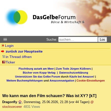
Suche:
Los
Login
zurück zur Hauptseite
in Thread öffnen
Ticker
Fluchtburg autark am Meer
|
Zum Tode Jürgen Küßners
|
Bücher vom Kopp-Verlag |
Datenschutzerklärung
Unterstützen Sie das Gelbe Forum
durch
Käufe bei Amazon
! |
Weitere Buchempfehlungen
und
Amazonnavigation
|
Cookie-Einstellungen
Wo kann man den Film schauen? Was ist XY? [kT]
Dragonfly
,
Donnerstag, 25.06.2026, 21:28
(vor 44 Tagen)
@
stocksorcerer
4831 Views