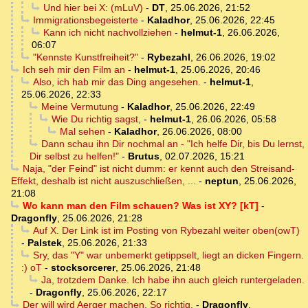
Und hier bei X: (mLuV)
-
DT
,
25.06.2026, 21:52
Immigrationsbegeisterte
-
Kaladhor
,
25.06.2026, 22:45
Kann ich nicht nachvollziehen
-
helmut-1
,
26.06.2026,
06:07
"Kennste Kunstfreiheit?"
-
Rybezahl
,
26.06.2026, 19:02
Ich seh mir den Film an
-
helmut-1
,
25.06.2026, 20:46
Also, ich hab mir das Ding angesehen.
-
helmut-1
,
25.06.2026, 22:33
Meine Vermutung
-
Kaladhor
,
25.06.2026, 22:49
Wie Du richtig sagst,
-
helmut-1
,
26.06.2026, 05:58
Mal sehen
-
Kaladhor
,
26.06.2026, 08:00
Dann schau ihn Dir nochmal an - "Ich helfe Dir, bis Du lernst,
Dir selbst zu helfen!"
-
Brutus
,
02.07.2026, 15:21
Naja, "der Feind" ist nicht dumm: er kennt auch den Streisand-
Effekt, deshalb ist nicht auszuschließen, ...
-
neptun
,
25.06.2026,
21:08
Wo kann man den Film schauen? Was ist XY? [kT]
-
Dragonfly
,
25.06.2026, 21:28
Auf X. Der Link ist im Posting von Rybezahl weiter oben(owT)
-
Palstek
,
25.06.2026, 21:33
Sry, das "Y" war unbemerkt getippselt, liegt an dicken Fingern.
:) oT
-
stocksorcerer
,
25.06.2026, 21:48
Ja, trotzdem Danke. Ich habe ihn auch gleich runtergeladen.
-
Dragonfly
,
25.06.2026, 22:17
Der will wird Aerger machen. So richtig.
-
Dragonfly
,