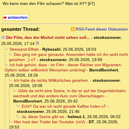
Wo kann man den Film schauen? Was ist XY? [kT]
antworten
gesamter Thread:
RSS-Feed dieser Diskussion
Der Film, den der Michel nicht sehen soll...
-
stocksorcerer
,
25.06.2026, 17:14
Streisand-Effekt
-
Rybezahl
,
25.06.2026, 18:03
Das ging mir ganz genauso. Ansonsten hätte ich ihn wohl nicht
gesehen. ;) oT
-
stocksorcerer
,
25.06.2026, 19:09
Ich hab gehört, dass - im Film - dieser Rächer von Migranten-
Opfern selber willkürlich Menschen umbringt
-
BerndBorchert
,
25.06.2026, 18:26
Ich habe da nichts Willkürliches gesehen.
-
stocksorcerer
,
25.06.2026, 19:08
Gibts da nicht eine Szene, in der er auf die Gegenfahrbahn
wechselt und das andere Auto zum Überschlagen
-
BerndBorchert
,
25.06.2026, 20:42
Echt? Da war ich wohl gerade Kaffee holen oT
-
stocksorcerer
,
25.06.2026, 21:46
Ja, diese Szene gibt es
-
helmut-1
,
26.06.2026, 06:02
Hier hast den Trailer bei Youtube: (mV)
-
DT
,
25.06.2026,
19:53