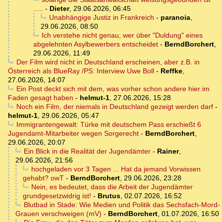
.....
-
Dieter
,
29.06.2026, 06:45
Unabhängige Justiz in Frankreich
-
paranoia
,
29.06.2026, 08:50
Ich verstehe nicht genau, wer über "Duldung" eines
abgelehnten Asylbewerbers entscheidet
-
BerndBorchert
,
29.06.2026, 11:49
Der Film wird nicht in Deutschland erscheinen, aber z.B. in
Österreich als BlueRay /PS: Interview Uwe Boll
-
Reffke
,
27.06.2026, 14:07
Ein Post deckt sich mit dem, was vorher schon andere hier im
Faden gesagt haben
-
helmut-1
,
27.06.2026, 15:28
Noch ein Film, der niemals in Deutschland gezeigt werden darf
-
helmut-1
,
29.06.2026, 05:47
Immigrantengewalt: Türke mit deutschem Pass erschießt 6
Jugendamt-Mitarbeiter wegen Sorgerecht
-
BerndBorchert
,
29.06.2026, 20:07
Ein Blick in die Realität der Jugendämter
-
Rainer
,
29.06.2026, 21:56
hochgeladen vor 3 Tagen ... Hat da jemand Vorwissen
gehabt? owT
-
BerndBorchert
,
29.06.2026, 23:28
Nein, es bedeutet, dass die Arbeit der Jugendämter
grundgesetzwidrig ist!
-
Brutus
,
02.07.2026, 16:52
Blutbad in Stade: Wie Medien und Politik das Sechsfach-Mord-
Grauen verschweigen (mV)
-
BerndBorchert
,
01.07.2026, 16:50