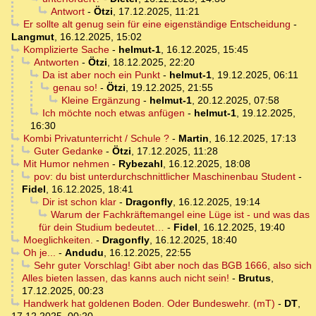
Antwort
-
Ötzi
,
17.12.2025, 11:21
Er sollte alt genug sein für eine eigenständige Entscheidung
-
Langmut
,
16.12.2025, 15:02
Komplizierte Sache
-
helmut-1
,
16.12.2025, 15:45
Antworten
-
Ötzi
,
18.12.2025, 22:20
Da ist aber noch ein Punkt
-
helmut-1
,
19.12.2025, 06:11
genau so!
-
Ötzi
,
19.12.2025, 21:55
Kleine Ergänzung
-
helmut-1
,
20.12.2025, 07:58
Ich möchte noch etwas anfügen
-
helmut-1
,
19.12.2025,
16:30
Kombi Privatunterricht / Schule ?
-
Martin
,
16.12.2025, 17:13
Guter Gedanke
-
Ötzi
,
17.12.2025, 11:28
Mit Humor nehmen
-
Rybezahl
,
16.12.2025, 18:08
pov: du bist unterdurchschnittlicher Maschinenbau Student
-
Fidel
,
16.12.2025, 18:41
Dir ist schon klar
-
Dragonfly
,
16.12.2025, 19:14
Warum der Fachkräftemangel eine Lüge ist - und was das
für dein Studium bedeutet…
-
Fidel
,
16.12.2025, 19:40
Moeglichkeiten.
-
Dragonfly
,
16.12.2025, 18:40
Oh je...
-
Andudu
,
16.12.2025, 22:55
Sehr guter Vorschlag! Gibt aber noch das BGB 1666, also sich
Alles bieten lassen, das kanns auch nicht sein!
-
Brutus
,
17.12.2025, 00:23
Handwerk hat goldenen Boden. Oder Bundeswehr. (mT)
-
DT
,