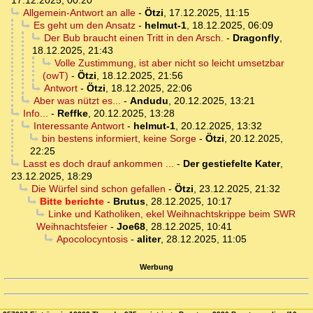
17.12.2025, 00:20
Allgemein-Antwort an alle
-
Ötzi
,
17.12.2025, 11:15
Es geht um den Ansatz
-
helmut-1
,
18.12.2025, 06:09
Der Bub braucht einen Tritt in den Arsch.
-
Dragonfly
,
18.12.2025, 21:43
Volle Zustimmung, ist aber nicht so leicht umsetzbar
(owT)
-
Ötzi
,
18.12.2025, 21:56
Antwort
-
Ötzi
,
18.12.2025, 22:06
Aber was nützt es...
-
Andudu
,
20.12.2025, 13:21
Info...
-
Reffke
,
20.12.2025, 13:28
Interessante Antwort
-
helmut-1
,
20.12.2025, 13:32
bin bestens informiert, keine Sorge
-
Ötzi
,
20.12.2025,
22:25
Lasst es doch drauf ankommen ...
-
Der gestiefelte Kater
,
23.12.2025, 18:29
Die Würfel sind schon gefallen
-
Ötzi
,
23.12.2025, 21:32
Bitte berichte
-
Brutus
,
28.12.2025, 10:17
Linke und Katholiken, ekel Weihnachtskrippe beim SWR
Weihnachtsfeier
-
Joe68
,
28.12.2025, 10:41
Apocolocyntosis
-
aliter
,
28.12.2025, 11:05
Werbung