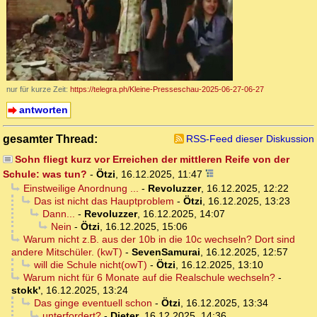
nur für kurze Zeit:
https://telegra.ph/Kleine-Presseschau-2025-06-27-06-27
antworten
gesamter Thread:
RSS-Feed dieser Diskussion
Sohn fliegt kurz vor Erreichen der mittleren Reife von der
Schule: was tun?
-
Ötzi
,
16.12.2025, 11:47
Einstweilige Anordnung ...
-
Revoluzzer
,
16.12.2025, 12:22
Das ist nicht das Hauptproblem
-
Ötzi
,
16.12.2025, 13:23
Dann...
-
Revoluzzer
,
16.12.2025, 14:07
Nein
-
Ötzi
,
16.12.2025, 15:06
Warum nicht z.B. aus der 10b in die 10c wechseln? Dort sind
andere Mitschüler. (kwT)
-
SevenSamurai
,
16.12.2025, 12:57
will die Schule nicht(owT)
-
Ötzi
,
16.12.2025, 13:10
Warum nicht für 6 Monate auf die Realschule wechseln?
-
stokk'
,
16.12.2025, 13:24
Das ginge eventuell schon
-
Ötzi
,
16.12.2025, 13:34
unterfordert?
-
Dieter
,
16.12.2025, 14:36