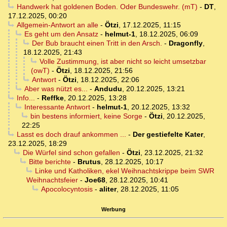
Handwerk hat goldenen Boden. Oder Bundeswehr. (mT)
-
DT
,
17.12.2025, 00:20
Allgemein-Antwort an alle
-
Ötzi
,
17.12.2025, 11:15
Es geht um den Ansatz
-
helmut-1
,
18.12.2025, 06:09
Der Bub braucht einen Tritt in den Arsch.
-
Dragonfly
,
18.12.2025, 21:43
Volle Zustimmung, ist aber nicht so leicht umsetzbar
(owT)
-
Ötzi
,
18.12.2025, 21:56
Antwort
-
Ötzi
,
18.12.2025, 22:06
Aber was nützt es...
-
Andudu
,
20.12.2025, 13:21
Info...
-
Reffke
,
20.12.2025, 13:28
Interessante Antwort
-
helmut-1
,
20.12.2025, 13:32
bin bestens informiert, keine Sorge
-
Ötzi
,
20.12.2025,
22:25
Lasst es doch drauf ankommen ...
-
Der gestiefelte Kater
,
23.12.2025, 18:29
Die Würfel sind schon gefallen
-
Ötzi
,
23.12.2025, 21:32
Bitte berichte
-
Brutus
,
28.12.2025, 10:17
Linke und Katholiken, ekel Weihnachtskrippe beim SWR
Weihnachtsfeier
-
Joe68
,
28.12.2025, 10:41
Apocolocyntosis
-
aliter
,
28.12.2025, 11:05
Werbung