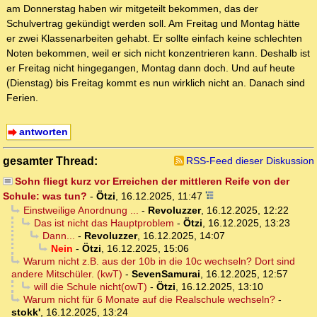
am Donnerstag haben wir mitgeteilt bekommen, das der
Schulvertrag gekündigt werden soll. Am Freitag und Montag hätte
er zwei Klassenarbeiten gehabt. Er sollte einfach keine schlechten
Noten bekommen, weil er sich nicht konzentrieren kann. Deshalb ist
er Freitag nicht hingegangen, Montag dann doch. Und auf heute
(Dienstag) bis Freitag kommt es nun wirklich nicht an. Danach sind
Ferien.
antworten
gesamter Thread:
RSS-Feed dieser Diskussion
Sohn fliegt kurz vor Erreichen der mittleren Reife von der
Schule: was tun?
-
Ötzi
,
16.12.2025, 11:47
Einstweilige Anordnung ...
-
Revoluzzer
,
16.12.2025, 12:22
Das ist nicht das Hauptproblem
-
Ötzi
,
16.12.2025, 13:23
Dann...
-
Revoluzzer
,
16.12.2025, 14:07
Nein
-
Ötzi
,
16.12.2025, 15:06
Warum nicht z.B. aus der 10b in die 10c wechseln? Dort sind
andere Mitschüler. (kwT)
-
SevenSamurai
,
16.12.2025, 12:57
will die Schule nicht(owT)
-
Ötzi
,
16.12.2025, 13:10
Warum nicht für 6 Monate auf die Realschule wechseln?
-
stokk'
,
16.12.2025, 13:24