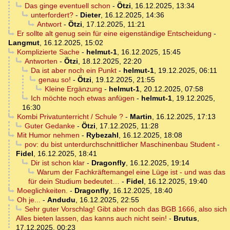
Das ginge eventuell schon
-
Ötzi
,
16.12.2025, 13:34
unterfordert?
-
Dieter
,
16.12.2025, 14:36
Antwort
-
Ötzi
,
17.12.2025, 11:21
Er sollte alt genug sein für eine eigenständige Entscheidung
-
Langmut
,
16.12.2025, 15:02
Komplizierte Sache
-
helmut-1
,
16.12.2025, 15:45
Antworten
-
Ötzi
,
18.12.2025, 22:20
Da ist aber noch ein Punkt
-
helmut-1
,
19.12.2025, 06:11
genau so!
-
Ötzi
,
19.12.2025, 21:55
Kleine Ergänzung
-
helmut-1
,
20.12.2025, 07:58
Ich möchte noch etwas anfügen
-
helmut-1
,
19.12.2025,
16:30
Kombi Privatunterricht / Schule ?
-
Martin
,
16.12.2025, 17:13
Guter Gedanke
-
Ötzi
,
17.12.2025, 11:28
Mit Humor nehmen
-
Rybezahl
,
16.12.2025, 18:08
pov: du bist unterdurchschnittlicher Maschinenbau Student
-
Fidel
,
16.12.2025, 18:41
Dir ist schon klar
-
Dragonfly
,
16.12.2025, 19:14
Warum der Fachkräftemangel eine Lüge ist - und was das
für dein Studium bedeutet…
-
Fidel
,
16.12.2025, 19:40
Moeglichkeiten.
-
Dragonfly
,
16.12.2025, 18:40
Oh je...
-
Andudu
,
16.12.2025, 22:55
Sehr guter Vorschlag! Gibt aber noch das BGB 1666, also sich
Alles bieten lassen, das kanns auch nicht sein!
-
Brutus
,
17.12.2025, 00:23