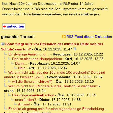
her. Nach 20+ Jahren Dreckssozen in RLP oder 14 Jahre
Dreckslinksgrüne in BW sind die Schulsysteme komplett geschleift,
wie von den Hintertanen vorgesehen, um uns kleinzukriegen.
antworten
gesamter Thread:
RSS-Feed dieser Diskussion
Sohn fliegt kurz vor Erreichen der mittleren Reife von der
Schule: was tun?
-
Ötzi
,
16.12.2025, 11:47
Einstweilige Anordnung ...
-
Revoluzzer
,
16.12.2025, 12:22
Das ist nicht das Hauptproblem
-
Ötzi
,
16.12.2025, 13:23
Dann...
-
Revoluzzer
,
16.12.2025, 14:07
Nein
-
Ötzi
,
16.12.2025, 15:06
Warum nicht z.B. aus der 10b in die 10c wechseln? Dort sind
andere Mitschüler. (kwT)
-
SevenSamurai
,
16.12.2025, 12:57
will die Schule nicht(owT)
-
Ötzi
,
16.12.2025, 13:10
Warum nicht für 6 Monate auf die Realschule wechseln?
-
stokk'
,
16.12.2025, 13:24
Das ginge eventuell schon
-
Ötzi
,
16.12.2025, 13:34
unterfordert?
-
Dieter
,
16.12.2025, 14:36
Antwort
-
Ötzi
,
17.12.2025, 11:21
Er sollte alt genug sein für eine eigenständige Entscheidung
-