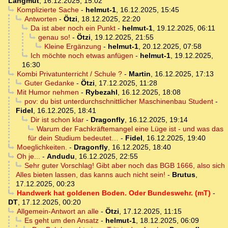
Langmut
,
16.12.2025, 15:02
Komplizierte Sache
-
helmut-1
,
16.12.2025, 15:45
Antworten
-
Ötzi
,
18.12.2025, 22:20
Da ist aber noch ein Punkt
-
helmut-1
,
19.12.2025, 06:11
genau so!
-
Ötzi
,
19.12.2025, 21:55
Kleine Ergänzung
-
helmut-1
,
20.12.2025, 07:58
Ich möchte noch etwas anfügen
-
helmut-1
,
19.12.2025,
16:30
Kombi Privatunterricht / Schule ?
-
Martin
,
16.12.2025, 17:13
Guter Gedanke
-
Ötzi
,
17.12.2025, 11:28
Mit Humor nehmen
-
Rybezahl
,
16.12.2025, 18:08
pov: du bist unterdurchschnittlicher Maschinenbau Student
-
Fidel
,
16.12.2025, 18:41
Dir ist schon klar
-
Dragonfly
,
16.12.2025, 19:14
Warum der Fachkräftemangel eine Lüge ist - und was das
für dein Studium bedeutet…
-
Fidel
,
16.12.2025, 19:40
Moeglichkeiten.
-
Dragonfly
,
16.12.2025, 18:40
Oh je...
-
Andudu
,
16.12.2025, 22:55
Sehr guter Vorschlag! Gibt aber noch das BGB 1666, also sich
Alles bieten lassen, das kanns auch nicht sein!
-
Brutus
,
17.12.2025, 00:23
Handwerk hat goldenen Boden. Oder Bundeswehr. (mT)
-
DT
,
17.12.2025, 00:20
Allgemein-Antwort an alle
-
Ötzi
,
17.12.2025, 11:15
Es geht um den Ansatz
-
helmut-1
,
18.12.2025, 06:09