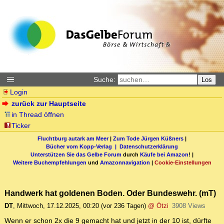
Suche:
Los
Login
zurück zur Hauptseite
in Thread öffnen
Ticker
Fluchtburg autark am Meer
|
Zum Tode Jürgen Küßners
|
Bücher vom Kopp-Verlag |
Datenschutzerklärung
Unterstützen Sie das Gelbe Forum
durch
Käufe bei Amazon
! |
Weitere Buchempfehlungen
und
Amazonnavigation
|
Cookie-Einstellungen
Handwerk hat goldenen Boden. Oder Bundeswehr. (mT)
DT
,
Mittwoch, 17.12.2025, 00:20
(vor 236 Tagen)
@ Ötzi
3908 Views
Wenn er schon 2x die 9 gemacht hat und jetzt in der 10 ist, dürfte