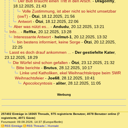
Der Bub braucht einen Tritt in den Arsch.
-
Dragonfly
,
18.12.2025, 21:43
Volle Zustimmung, ist aber nicht so leicht umsetzbar
(owT)
-
Ötzi
,
18.12.2025, 21:56
Antwort
-
Ötzi
,
18.12.2025, 22:06
Aber was nützt es...
-
Andudu
,
20.12.2025, 13:21
Info...
-
Reffke
,
20.12.2025, 13:28
Interessante Antwort
-
helmut-1
,
20.12.2025, 13:32
bin bestens informiert, keine Sorge
-
Ötzi
,
20.12.2025,
22:25
Lasst es doch drauf ankommen ...
-
Der gestiefelte Kater
,
23.12.2025, 18:29
Die Würfel sind schon gefallen
-
Ötzi
,
23.12.2025, 21:32
Bitte berichte
-
Brutus
,
28.12.2025, 10:17
Linke und Katholiken, ekel Weihnachtskrippe beim SWR
Weihnachtsfeier
-
Joe68
,
28.12.2025, 10:41
Apocolocyntosis
-
aliter
,
28.12.2025, 11:05
Werbung
257402 Einträge in 18365 Threads, 975 registrierte Benutzer, 4078 Benutzer online (7
registrierte, 4071 Gäste)
Forumszeit: 09.08.2026, 14:37 (Europe/Berlin)
RSS Einträge
RSS Threads
Kontakt