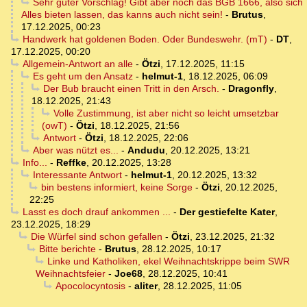
Sehr guter Vorschlag! Gibt aber noch das BGB 1666, also sich
Alles bieten lassen, das kanns auch nicht sein!
-
Brutus
,
17.12.2025, 00:23
Handwerk hat goldenen Boden. Oder Bundeswehr. (mT)
-
DT
,
17.12.2025, 00:20
Allgemein-Antwort an alle
-
Ötzi
,
17.12.2025, 11:15
Es geht um den Ansatz
-
helmut-1
,
18.12.2025, 06:09
Der Bub braucht einen Tritt in den Arsch.
-
Dragonfly
,
18.12.2025, 21:43
Volle Zustimmung, ist aber nicht so leicht umsetzbar
(owT)
-
Ötzi
,
18.12.2025, 21:56
Antwort
-
Ötzi
,
18.12.2025, 22:06
Aber was nützt es...
-
Andudu
,
20.12.2025, 13:21
Info...
-
Reffke
,
20.12.2025, 13:28
Interessante Antwort
-
helmut-1
,
20.12.2025, 13:32
bin bestens informiert, keine Sorge
-
Ötzi
,
20.12.2025,
22:25
Lasst es doch drauf ankommen ...
-
Der gestiefelte Kater
,
23.12.2025, 18:29
Die Würfel sind schon gefallen
-
Ötzi
,
23.12.2025, 21:32
Bitte berichte
-
Brutus
,
28.12.2025, 10:17
Linke und Katholiken, ekel Weihnachtskrippe beim SWR
Weihnachtsfeier
-
Joe68
,
28.12.2025, 10:41
Apocolocyntosis
-
aliter
,
28.12.2025, 11:05