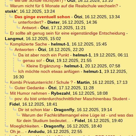
will die Schule nicht(owT)
-
Ötzi
,
16.12.2025, 13:10
Warum nicht für 6 Monate auf die Realschule wechseln?
-
stokk'
,
16.12.2025, 13:24
Das ginge eventuell schon
-
Ötzi
,
16.12.2025, 13:34
unterfordert?
-
Dieter
,
16.12.2025, 14:36
Antwort
-
Ötzi
,
17.12.2025, 11:21
Er sollte alt genug sein für eine eigenständige Entscheidung
-
Langmut
,
16.12.2025, 15:02
Komplizierte Sache
-
helmut-1
,
16.12.2025, 15:45
Antworten
-
Ötzi
,
18.12.2025, 22:20
Da ist aber noch ein Punkt
-
helmut-1
,
19.12.2025, 06:11
genau so!
-
Ötzi
,
19.12.2025, 21:55
Kleine Ergänzung
-
helmut-1
,
20.12.2025, 07:58
Ich möchte noch etwas anfügen
-
helmut-1
,
19.12.2025,
16:30
Kombi Privatunterricht / Schule ?
-
Martin
,
16.12.2025, 17:13
Guter Gedanke
-
Ötzi
,
17.12.2025, 11:28
Mit Humor nehmen
-
Rybezahl
,
16.12.2025, 18:08
pov: du bist unterdurchschnittlicher Maschinenbau Student
-
Fidel
,
16.12.2025, 18:41
Dir ist schon klar
-
Dragonfly
,
16.12.2025, 19:14
Warum der Fachkräftemangel eine Lüge ist - und was das
für dein Studium bedeutet…
-
Fidel
,
16.12.2025, 19:40
Moeglichkeiten.
-
Dragonfly
,
16.12.2025, 18:40
Oh je...
-
Andudu
,
16.12.2025, 22:55