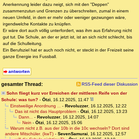
Anerkennung leider dazu neigt, sich mit den "Deppen"
zusammenzutun und Grenzen zu überschreiten, zumal in einem
neuen Umfeld, in dem er mehr oder weniger gezwungen wäre,
irgendwelche Kontakte zu knüpfen.
Er wäre dort auch völlig unterfordert, was ihm aus Erfahrung nicht
gut tut. Die Schule, an der er jetzt ist, ist an sich nicht schlecht, bis
auf die Schulleitung.
Ein Berufsziel hat er auch noch nicht, er steckt in der Freizeit seine
ganze Energie ins Fussball.
antworten
gesamter Thread:
RSS-Feed dieser Diskussion
Sohn fliegt kurz vor Erreichen der mittleren Reife von der
Schule: was tun?
-
Ötzi
,
16.12.2025, 11:47
Einstweilige Anordnung ...
-
Revoluzzer
,
16.12.2025, 12:22
Das ist nicht das Hauptproblem
-
Ötzi
,
16.12.2025, 13:23
Dann...
-
Revoluzzer
,
16.12.2025, 14:07
Nein
-
Ötzi
,
16.12.2025, 15:06
Warum nicht z.B. aus der 10b in die 10c wechseln? Dort sind
andere Mitschüler. (kwT)
-
SevenSamurai
,
16.12.2025, 12:57