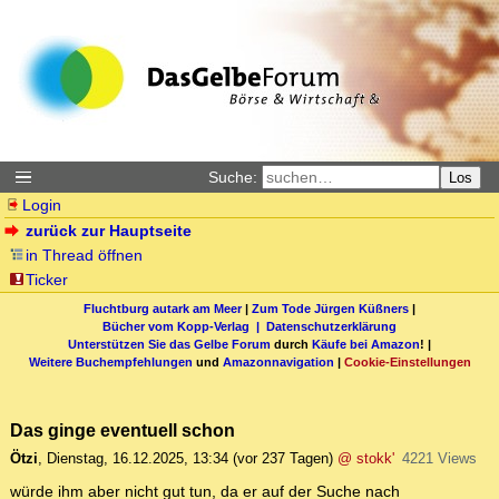
Suche:
Los
Login
zurück zur Hauptseite
in Thread öffnen
Ticker
Fluchtburg autark am Meer
|
Zum Tode Jürgen Küßners
|
Bücher vom Kopp-Verlag |
Datenschutzerklärung
Unterstützen Sie das Gelbe Forum
durch
Käufe bei Amazon
! |
Weitere Buchempfehlungen
und
Amazonnavigation
|
Cookie-Einstellungen
Das ginge eventuell schon
Ötzi
,
Dienstag, 16.12.2025, 13:34
(vor 237 Tagen)
@ stokk'
4221 Views
würde ihm aber nicht gut tun, da er auf der Suche nach